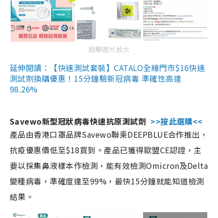
點擊圖片放大
延伸閱讀：【快速測試套裝】CATALO全線門市$16快速
測試劑換購優惠！15分鐘驗新冠病毒 準確性高達
98.26%
Savewo新型冠狀病毒快速抗原測試劑
>>按此選購<<
產品由香港口罩品牌Savewo聯乘DEEPBLUE合作推出，
抗疫優惠價低至$18買到。產品已獲得歐盟CE認證，主
要以採集鼻液樣本作檢測，能有效檢測Omicron及Delta
變種病毒，準確度達至99%，最快15分鐘就能知道檢測
結果。