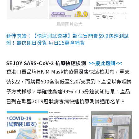
點擊圖片放大
延伸閱讀：【快速測試套裝】鄰住買開賣$9.9快速測試
劑！最快即日發貨 每日15萬盒補貨
SEJOY SARS-CoV-2 抗原快速檢測
>>按此選購<<
香港口罩品牌HK-M Mask抗疫價發售快速檢測劑，單支
裝$22，而購買500套裝低至$20/支買到。產品以鼻咽拭
子方式採樣，準確性高達99%，15分鐘就知結果。產品
已列在歐盟2019冠狀病毒病快速抗原測試通用名單。