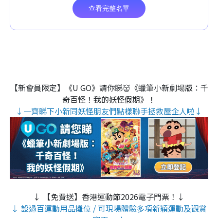
【新會員限定】《U GO》請你睇👹《蠟筆小新劇場版：千
奇百怪！我的妖怪假期》！
↓一齊睇下小新同妖怪朋友們點樣聯手拯救屋企人啦↓
↓ 【免費送】香港運動節2026電子門票！↓
↓ 設過百運動用品攤位 / 可現場體驗多項新穎運動及觀賞