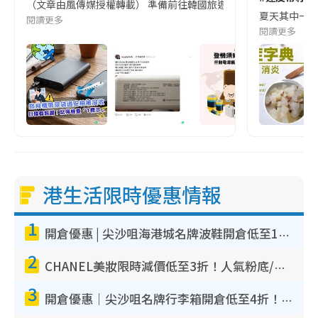
（文章由風傳媒授權轉載） 準備前往韓國旅遊的民眾，近期要特別留
夏天其中一種時
閱讀更多
閱讀更多
港生活限時優惠情報
1
開倉優惠 | 尖沙咀海港城名牌波鞋開倉低至1折！On鞋$899起／Joy&Peace鞋履$98起
2
CHANEL美妝限時減價低至3折！人氣粉底/唇膏/精華液低至$275！COCO香水都有平
3
開倉優惠｜尖沙咀名牌行李箱開倉低至4折！一連5日 American Tourister/ace./Hallmark $200起！