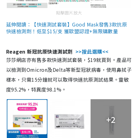
點擊圖片放大
延伸閱讀：【快速測試套裝】Good Mask發售3款抗原
快速檢測劑！低至$15/支 獲歐盟認證+無限購數量
Reagen 新冠抗原快速測試劑
>>按此選購<<
莎莎網店亦有售多款快速測試套裝，$19就買到。產品可
以檢測到Omicron及Delta等新型冠狀病毒，使用鼻拭子
樣本，只需15分鐘就可以取得快速抗原測試結果。靈敏
度95.2%，特異度98.1%。
+2