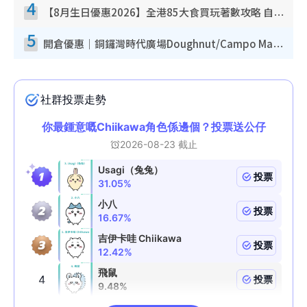
4
【8月生日優惠2026】全港85大食買玩著數攻略 自助餐/火鍋放題同行免費＋誠品/DONKI送現金券
5
開倉優惠｜銅鑼灣時代廣場Doughnut/Campo Marzio開倉低至1折！背囊、書包、手袋劈價$200起