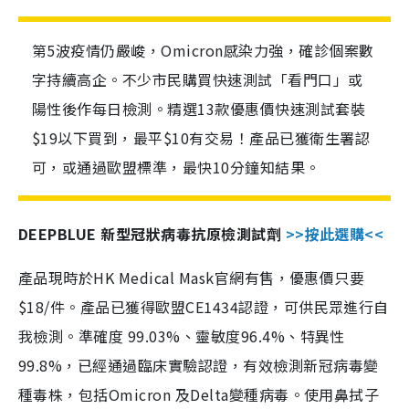
第5波疫情仍嚴峻，Omicron感染力強，確診個案數
字持續高企。不少市民購買快速測試「看門口」或
陽性後作每日檢測。精選13款優惠價快速測試套裝
$19以下買到，最平$10有交易！產品已獲衛生署認
可，或通過歐盟標準，最快10分鐘知結果。
DEEPBLUE 新型冠狀病毒抗原檢測試劑
>>按此選購<<
產品現時於HK Medical Mask官網有售，優惠價只要
$18/件。產品已獲得歐盟CE1434認證，可供民眾進行自
我檢測。準確度 99.03%、靈敏度96.4%、特異性
99.8%，已經通過臨床實驗認證，有效檢測新冠病毒變
種毒株，包括Omicron 及Delta變種病毒。使用鼻拭子