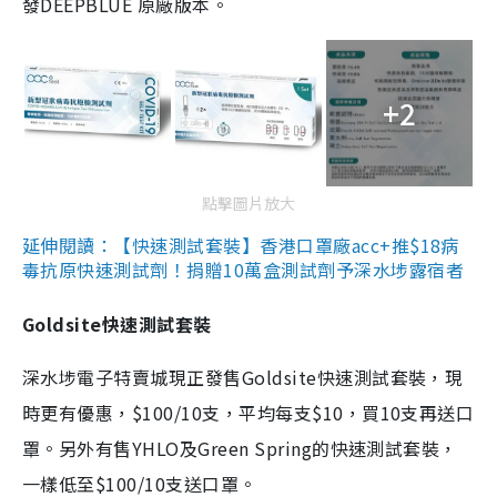
發DEEPBLUE 原廠版本。
+2
點擊圖片放大
延伸閱讀：【快速測試套裝】香港口罩廠acc+推$18病
毒抗原快速測試劑！捐贈10萬盒測試劑予深水埗露宿者
Goldsite快速測試套裝
深水埗電子特賣城現正發售Goldsite快速測試套裝，現
時更有優惠，$100/10支，平均每支$10，買10支再送口
罩。另外有售YHLO及Green Spring的快速測試套裝，
一樣低至$100/10支送口罩。