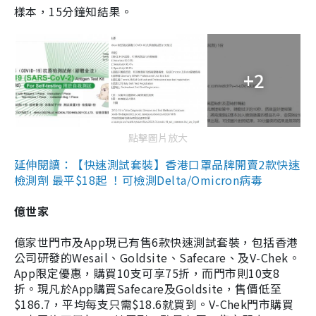
樣本，15分鐘知結果。
+2
點擊圖片放大
延伸閱讀：【快速測試套裝】香港口罩品牌開賣2款快速
檢測劑 最平$18起 ！可檢測Delta/Omicron病毒
億世家
億家世門市及App現已有售6款快速測試套裝，包括香港
公司研發的Wesail、Goldsite、Safecare、及V-Chek。
App限定優惠，購買10支可享75折，而門市則10支8
折。現凡於App購買Safecare及Goldsite，售價低至
$186.7，平均每支只需$18.6就買到。V-Chek門市購買