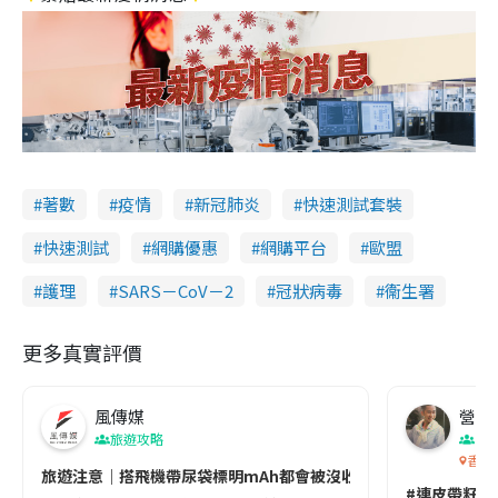
著數
疫情
新冠肺炎
快速測試套裝
快速測試
網購優惠
網購平台
歐盟
護理
SARS－CoV－2
冠狀病毒
衞生署
更多真實評價
風傳媒
營養教
旅遊攻略
生
香港
旅遊注意｜搭飛機帶尿袋標明mAh都會被沒收😱出發前切記檢查「1
#連皮帶籽都