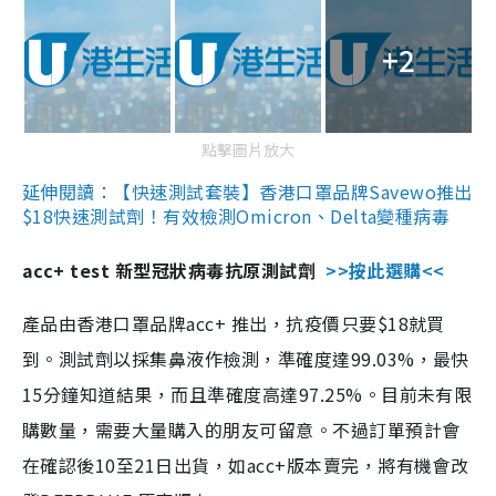
+2
點擊圖片放大
延伸閱讀：【快速測試套裝】香港口罩品牌Savewo推出
$18快速測試劑！有效檢測Omicron、Delta變種病毒
acc+ test 新型冠狀病毒抗原測試劑
>>按此選購<<
產品由香港口罩品牌acc+ 推出，抗疫價只要$18就買
到。測試劑以採集鼻液作檢測，準確度達99.03%，最快
15分鐘知道結果，而且準確度高達97.25%。目前未有限
購數量，需要大量購入的朋友可留意。不過訂單預計會
在確認後10至21日出貨，如acc+版本賣完，將有機會改