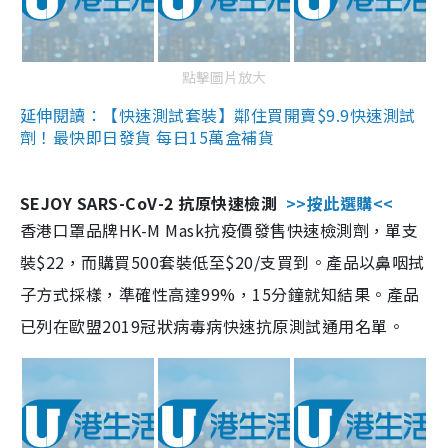
點擊圖片放大
延伸閱讀：【快速測試套裝】鄰住買開賣$9.9快速測試
劑！最快即日發貨 每日15萬盒補貨
SEJOY SARS-CoV-2 抗原快速檢測
>>按此選購<<
香港口罩品牌HK-M Mask抗疫價發售快速檢測劑，單支
裝$22，而購買500套裝低至$20/支買到。產品以鼻咽拭
子方式採樣，準確性高達99%，15分鐘就知結果。產品
已列在歐盟2019冠狀病毒病快速抗原測試通用名單。