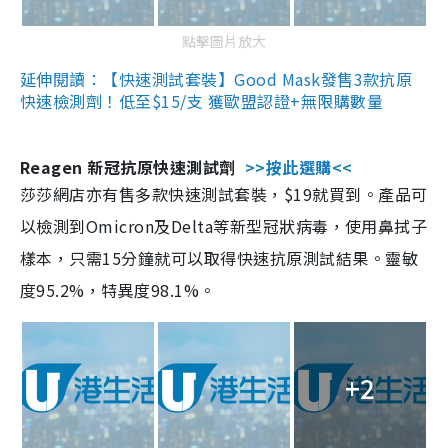
點擊圖片放大
延伸閱讀：【快速測試套裝】Good Mask發售3款抗原
快速檢測劑！低至$15/支 獲歐盟認證+無限購數量
Reagen 新冠抗原快速測試劑
>>按此選購<<
莎莎網店亦有售多款快速測試套裝，$19就買到。產品可
以檢測到Omicron及Delta等新型冠狀病毒，使用鼻拭子
樣本，只需15分鐘就可以取得快速抗原測試結果。靈敏
度95.2%，特異度98.1%。
+2