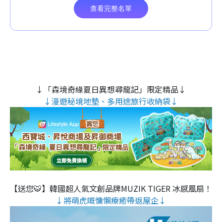
↓「森境奇緣夏日異想尋龍記」限定精品↓
↓漫遊秘境地墊、多用途旅行收納袋↓
【送您🐯】韓國超人氣文創品牌MUZIK TIGER 冰感風扇！
↓將萌虎嘅慵懶療癒帶返屋企↓