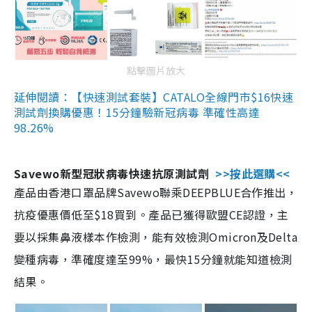
點擊圖片放大
延伸閱讀：【快速測試套裝】CATALO全線門市$16快速
測試劑換購優惠！15分鐘驗新冠病毒 準確性高達
98.26%
Savewo新型冠狀病毒快速抗原測試劑
>>按此選購<<
產品由香港口罩品牌Savewo聯乘DEEPBLUE合作推出，
抗疫優惠價低至$18買到。產品已獲得歐盟CE認證，主
要以採集鼻液樣本作檢測，能有效檢測Omicron及Delta
變種病毒，準確度達至99%，最快15分鐘就能知道檢測
結果。