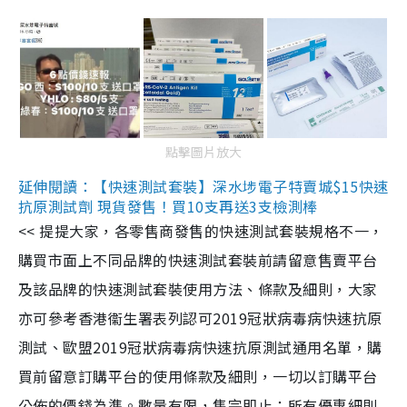
點擊圖片放大
延伸閱讀：【快速測試套裝】深水埗電子特賣城$15快速
抗原測試劑 現貨發售！買10支再送3支檢測棒
<< 提提大家，各零售商發售的快速測試套裝規格不一，
購買市面上不同品牌的快速測試套裝前請留意售賣平台
及該品牌的快速測試套裝使用方法、條款及細則，大家
亦可參考香港衞生署表列認可2019冠狀病毒病快速抗原
測試、歐盟2019冠狀病毒病快速抗原測試通用名單，購
買前留意訂購平台的使用條款及細則，一切以訂購平台
公佈的價錢為準。數量有限，售完即止；所有優惠細則