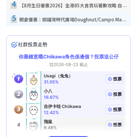
4
【8月生日優惠2026】全港85大食買玩著數攻略 自助餐/火鍋放題同行免費＋誠品/DONKI送現金券
5
開倉優惠｜銅鑼灣時代廣場Doughnut/Campo Marzio開倉低至1折！背囊、書包、手袋劈價$200起