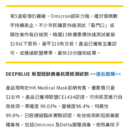
第5波疫情仍嚴峻，Omicron感染力強，確診個案數
字持續高企。不少市民購買快速測試「看門口」或
陽性後作每日檢測。精選13款優惠價快速測試套裝
$19以下買到，最平$10有交易！產品已獲衛生署認
可，或通過歐盟標準，最快10分鐘知結果。
DEEPBLUE 新型冠狀病毒抗原檢測試劑
>>按此選購<<
產品現時於HK Medical Mask官網有售，優惠價只要
$18/件。產品已獲得歐盟CE1434認證，可供民眾進行自
我檢測。準確度 99.03%、靈敏度96.4%、特異性
99.8%，已經通過臨床實驗認證，有效檢測新冠病毒變
種毒株，包括Omicron 及Delta變種病毒。使用鼻拭子