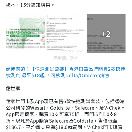
樣本，15分鐘知結果。
+2
點擊圖片放大
延伸閱讀：【快速測試套裝】香港口罩品牌開賣2款快速
檢測劑 最平$18起 ！可檢測Delta/Omicron病毒
億世家
億家世門市及App現已有售6款快速測試套裝，包括香港
公司研發的Wesail、Goldsite、Safecare、及V-Chek。
App限定優惠，購買10支可享75折，而門市則10支8
折。現凡於App購買Safecare及Goldsite，售價低至
$186.7，平均每支只需$18.6就買到。V-Chek門市購買