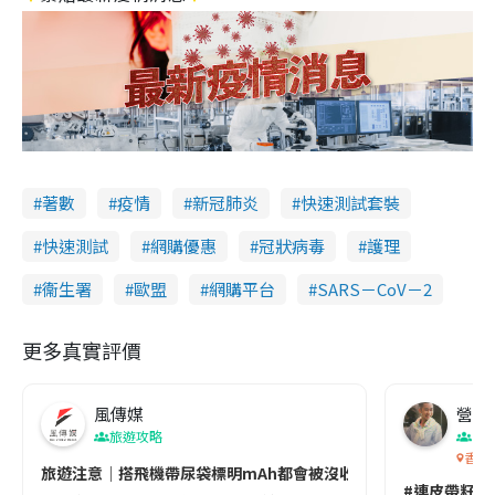
著數
疫情
新冠肺炎
快速測試套裝
快速測試
網購優惠
冠狀病毒
護理
衞生署
歐盟
網購平台
SARS－CoV－2
更多真實評價
風傳媒
營養教
旅遊攻略
生
香港
旅遊注意｜搭飛機帶尿袋標明mAh都會被沒收😱出發前切記檢查「1
#連皮帶籽都