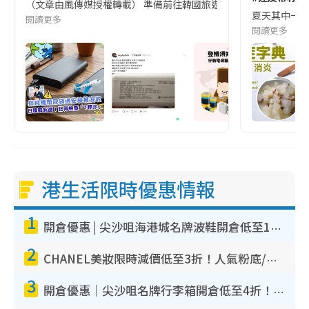
（文章由風傳媒授權轉載） 準備前往韓國旅遊的民眾，近期要特別留
夏天其中一種時
閱讀更多
閱讀更多
港生活限時優惠情報
1
開倉優惠 | 尖沙咀海港城名牌波鞋開倉低至1折！On鞋$899起／Joy&Peace鞋履$98起
2
CHANEL美妝限時減價低至3折！人氣粉底/唇膏/精華液低至$275！COCO香水都有平
3
開倉優惠｜尖沙咀名牌行李箱開倉低至4折！一連5日 American Tourister/ace./Hallmark $200起！