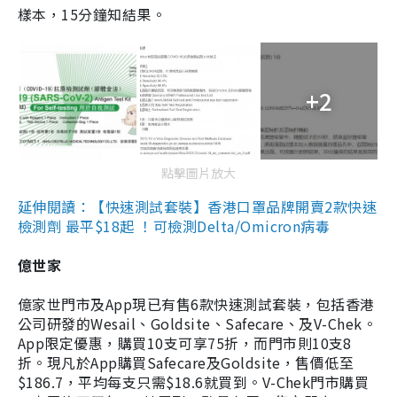
樣本，15分鐘知結果。
+2
點擊圖片放大
延伸閱讀：【快速測試套裝】香港口罩品牌開賣2款快速
檢測劑 最平$18起 ！可檢測Delta/Omicron病毒
億世家
億家世門市及App現已有售6款快速測試套裝，包括香港
公司研發的Wesail、Goldsite、Safecare、及V-Chek。
App限定優惠，購買10支可享75折，而門市則10支8
折。現凡於App購買Safecare及Goldsite，售價低至
$186.7，平均每支只需$18.6就買到。V-Chek門市購買