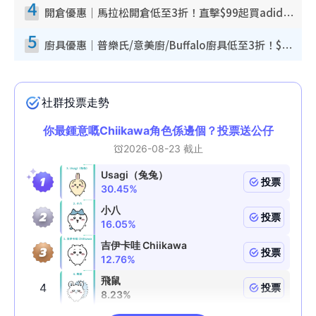
4
開倉優惠｜馬拉松開倉低至3折！直擊$99起買adidas／New Balance／Puma鞋款 STANLEY保溫杯劈價至$119起
5
廚具優惠｜普樂氏/意美廚/Buffalo廚具低至3折！$89起買煎鍋／炒鑊／個人鍋 同場小家電激減至$99起