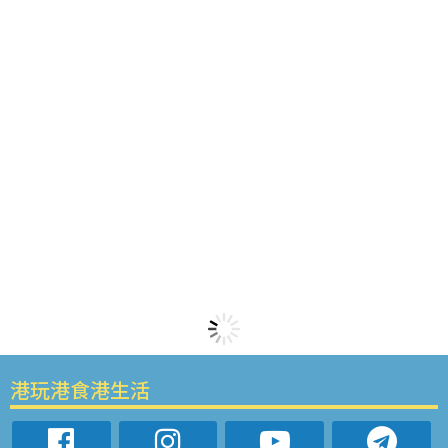
港玩港食港生活