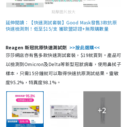
點擊圖片放大
延伸閱讀：【快速測試套裝】Good Mask發售3款抗原
快速檢測劑！低至$15/支 獲歐盟認證+無限購數量
Reagen 新冠抗原快速測試劑
>>按此選購<<
莎莎網店亦有售多款快速測試套裝，$19就買到。產品可
以檢測到Omicron及Delta等新型冠狀病毒，使用鼻拭子
樣本，只需15分鐘就可以取得快速抗原測試結果。靈敏
度95.2%，特異度98.1%。
+2