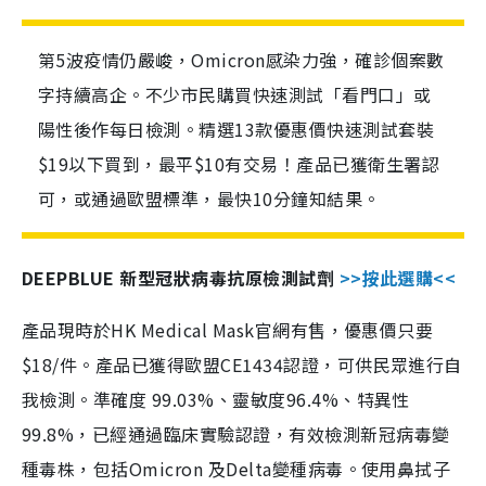
第5波疫情仍嚴峻，Omicron感染力強，確診個案數
字持續高企。不少市民購買快速測試「看門口」或
陽性後作每日檢測。精選13款優惠價快速測試套裝
$19以下買到，最平$10有交易！產品已獲衛生署認
可，或通過歐盟標準，最快10分鐘知結果。
DEEPBLUE 新型冠狀病毒抗原檢測試劑
>>按此選購<<
產品現時於HK Medical Mask官網有售，優惠價只要
$18/件。產品已獲得歐盟CE1434認證，可供民眾進行自
我檢測。準確度 99.03%、靈敏度96.4%、特異性
99.8%，已經通過臨床實驗認證，有效檢測新冠病毒變
種毒株，包括Omicron 及Delta變種病毒。使用鼻拭子