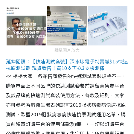
點擊圖片放大
延伸閱讀：【快速測試套裝】深水埗電子特賣城$15快速
抗原測試劑 現貨發售！買10支再送3支檢測棒
<< 提提大家，各零售商發售的快速測試套裝規格不一，
購買市面上不同品牌的快速測試套裝前請留意售賣平台
及該品牌的快速測試套裝使用方法、條款及細則，大家
亦可參考香港衞生署表列認可2019冠狀病毒病快速抗原
測試、歐盟2019冠狀病毒病快速抗原測試通用名單，購
買前留意訂購平台的使用條款及細則，一切以訂購平台
公佈的價錢為準。數量有限，售完即止；所有優惠細則