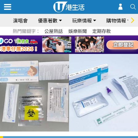
演唱會
優惠著數
玩樂情報
購物情報
熱門關鍵字：
公屋熱話
娛樂新聞
定期存款