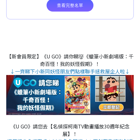
【新會員限定】《U GO》請你睇👹《蠟筆小新劇場版：千
奇百怪！我的妖怪假期》！
↓一齊睇下小新同妖怪朋友們點樣聯手拯救屋企人啦↓
《U GO》請您去【名偵探柯南TV動畫播放30週年紀念
展】！