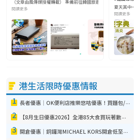
（文章由風傳媒授權轉載） 準備前往韓國旅遊的民眾，近期要特別留
夏天其中一種時
閱讀更多
閱讀更多
港生活限時優惠情報
1
長者優惠｜OK便利店推樂悠咭優惠！買麵包/牛奶/保健品拍卡即減
2
【8月生日優惠2026】全港85大食買玩著數攻略 自助餐/火鍋放題同行免費＋誠品/DONKI送現金券
3
開倉優惠｜銅鑼灣MICHAEL KORS開倉低至17折！直擊$500起買手袋/銀包/鞋款 必買經典Jet Set系列