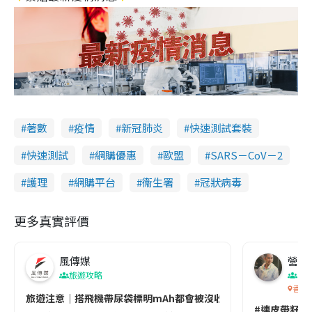
著數
疫情
新冠肺炎
快速測試套裝
快速測試
網購優惠
歐盟
SARS－CoV－2
護理
網購平台
衞生署
冠狀病毒
更多真實評價
風傳媒
營養教
旅遊攻略
生
香港
旅遊注意｜搭飛機帶尿袋標明mAh都會被沒收😱出發前切記檢查「1
#連皮帶籽都