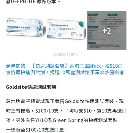
發DEEPBLUE 原廠版本。
+2
點擊圖片放大
延伸閱讀：【快速測試套裝】香港口罩廠acc+推$18病
毒抗原快速測試劑！捐贈10萬盒測試劑予深水埗露宿者
Goldsite快速測試套裝
深水埗電子特賣城現正發售Goldsite快速測試套裝，現
時更有優惠，$100/10支，平均每支$10，買10支再送口
罩。另外有售YHLO及Green Spring的快速測試套裝，
一樣低至$100/10支送口罩。