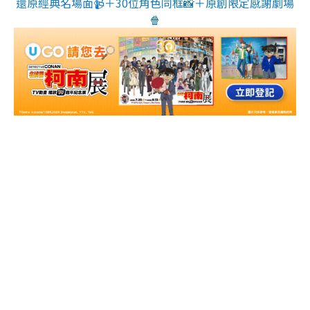
還原經典名場面📹＋30位角色同框📸＋原創限定感謝劇場
🍿