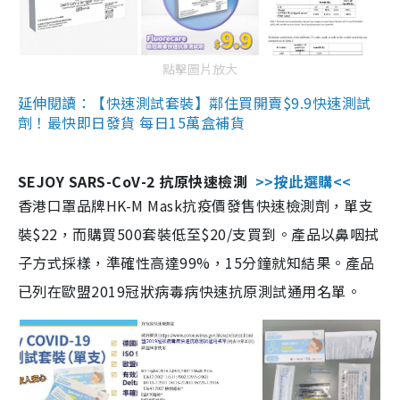
點擊圖片放大
延伸閱讀：【快速測試套裝】鄰住買開賣$9.9快速測試
劑！最快即日發貨 每日15萬盒補貨
SEJOY SARS-CoV-2 抗原快速檢測
>>按此選購<<
香港口罩品牌HK-M Mask抗疫價發售快速檢測劑，單支
裝$22，而購買500套裝低至$20/支買到。產品以鼻咽拭
子方式採樣，準確性高達99%，15分鐘就知結果。產品
已列在歐盟2019冠狀病毒病快速抗原測試通用名單。