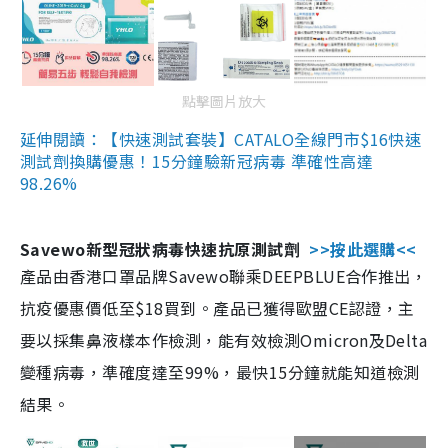
點擊圖片放大
延伸閱讀：【快速測試套裝】CATALO全線門市$16快速
測試劑換購優惠！15分鐘驗新冠病毒 準確性高達
98.26%
Savewo新型冠狀病毒快速抗原測試劑
>>按此選購<<
產品由香港口罩品牌Savewo聯乘DEEPBLUE合作推出，
抗疫優惠價低至$18買到。產品已獲得歐盟CE認證，主
要以採集鼻液樣本作檢測，能有效檢測Omicron及Delta
變種病毒，準確度達至99%，最快15分鐘就能知道檢測
結果。