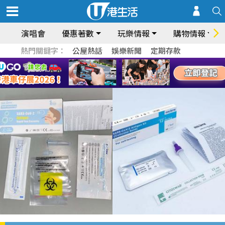
演唱會
優惠著數
玩樂情報
購物情報
熱門關鍵字：
公屋熱話
娛樂新聞
定期存款