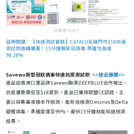
點擊圖片放大
延伸閱讀：【快速測試套裝】CATALO全線門市$16快速
測試劑換購優惠！15分鐘驗新冠病毒 準確性高達
98.26%
Savewo新型冠狀病毒快速抗原測試劑
>>按此選購<<
產品由香港口罩品牌Savewo聯乘DEEPBLUE合作推出，
抗疫優惠價低至$18買到。產品已獲得歐盟CE認證，主
要以採集鼻液樣本作檢測，能有效檢測Omicron及Delta
變種病毒，準確度達至99%，最快15分鐘就能知道檢測
結果。