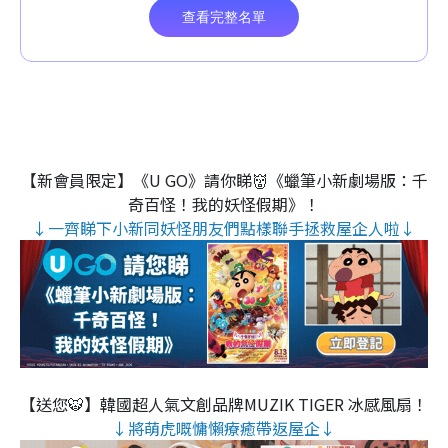
【新會員限定】《U GO》請你睇👹《蠟筆小新劇場版：千
奇百怪！我的妖怪假期》！
↓一齊睇下小新同妖怪朋友們點樣聯手拯救屋企人啦↓
【送您🐯】韓國超人氣文創品牌MUZIK TIGER 冰感風扇！
↓將萌虎嘅慵懶療癒帶返屋企↓