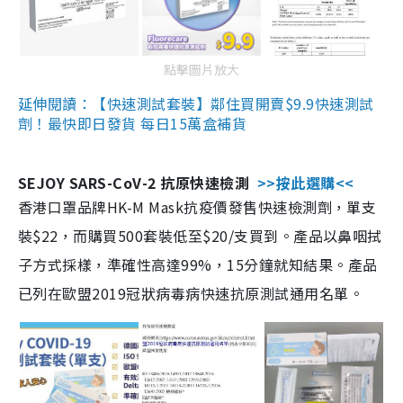
點擊圖片放大
延伸閱讀：【快速測試套裝】鄰住買開賣$9.9快速測試
劑！最快即日發貨 每日15萬盒補貨
SEJOY SARS-CoV-2 抗原快速檢測
>>按此選購<<
香港口罩品牌HK-M Mask抗疫價發售快速檢測劑，單支
裝$22，而購買500套裝低至$20/支買到。產品以鼻咽拭
子方式採樣，準確性高達99%，15分鐘就知結果。產品
已列在歐盟2019冠狀病毒病快速抗原測試通用名單。