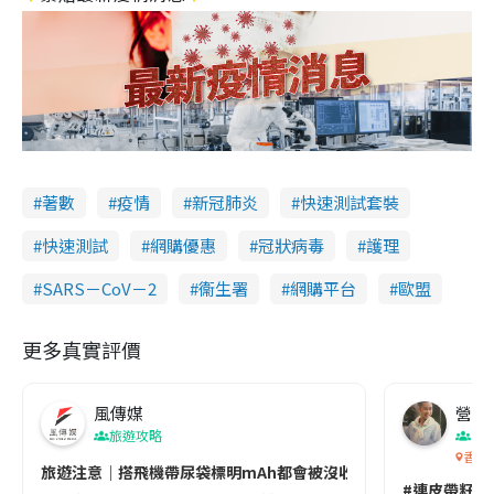
著數
疫情
新冠肺炎
快速測試套裝
快速測試
網購優惠
冠狀病毒
護理
SARS－CoV－2
衞生署
網購平台
歐盟
更多真實評價
風傳媒
營養教
旅遊攻略
生
香港
旅遊注意｜搭飛機帶尿袋標明mAh都會被沒收😱出發前切記檢查「1
#連皮帶籽都