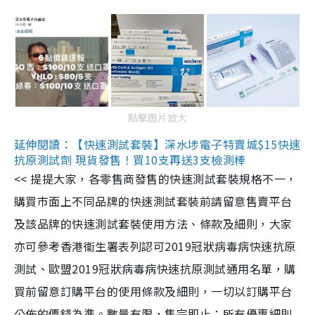
點擊圖片放大
延伸閱讀：【快速測試套裝】深水埗電子特賣城$15快速
抗原測試劑 現貨發售！買10支再送3支檢測棒
<< 提提大家，各零售商發售的快速測試套裝規格不一，
購買市面上不同品牌的快速測試套裝前請留意售賣平台
及該品牌的快速測試套裝使用方法、條款及細則，大家
亦可參考香港衞生署表列認可2019冠狀病毒病快速抗原
測試、歐盟2019冠狀病毒病快速抗原測試通用名單，購
買前留意訂購平台的使用條款及細則，一切以訂購平台
公佈的價錢為準。數量有限，售完即止；所有優惠細則