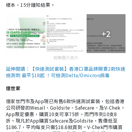
樣本，15分鐘知結果。
+2
點擊圖片放大
延伸閱讀：【快速測試套裝】香港口罩品牌開賣2款快速
檢測劑 最平$18起 ！可檢測Delta/Omicron病毒
億世家
億家世門市及App現已有售6款快速測試套裝，包括香港
公司研發的Wesail、Goldsite、Safecare、及V-Chek。
App限定優惠，購買10支可享75折，而門市則10支8
折。現凡於App購買Safecare及Goldsite，售價低至
$186.7，平均每支只需$18.6就買到。V-Chek門市購買