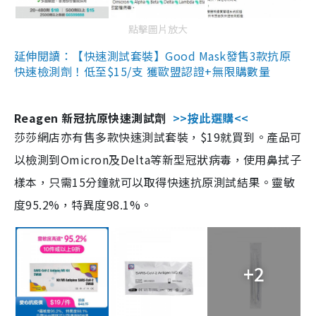
點擊圖片放大
延伸閱讀：【快速測試套裝】Good Mask發售3款抗原
快速檢測劑！低至$15/支 獲歐盟認證+無限購數量
Reagen 新冠抗原快速測試劑
>>按此選購<<
莎莎網店亦有售多款快速測試套裝，$19就買到。產品可
以檢測到Omicron及Delta等新型冠狀病毒，使用鼻拭子
樣本，只需15分鐘就可以取得快速抗原測試結果。靈敏
度95.2%，特異度98.1%。
+2