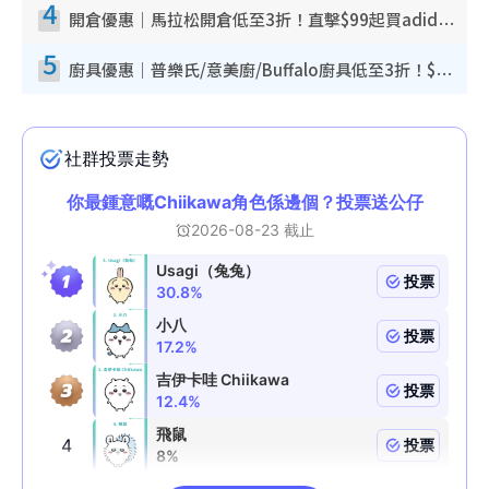
4
開倉優惠｜馬拉松開倉低至3折！直擊$99起買adidas／New Balance／Puma鞋款 STANLEY保溫杯劈價至$119起
5
廚具優惠｜普樂氏/意美廚/Buffalo廚具低至3折！$89起買煎鍋／炒鑊／個人鍋 同場小家電激減至$99起