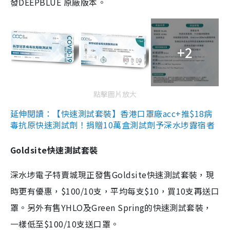
發DEEPBLUE 原廠版本。
+2
點擊圖片放大
延伸閱讀：【快速測試套裝】香港口罩廠acc+推$18病
毒抗原快速測試劑！捐贈10萬盒測試劑予深水埗露宿者
Goldsite快速測試套裝
深水埗電子特賣城現正發售Goldsite快速測試套裝，現
時更有優惠，$100/10支，平均每支$10，買10支再送口
罩。另外有售YHLO及Green Spring的快速測試套裝，
一樣低至$100/10支送口罩。