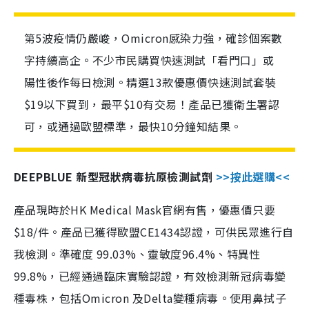
第5波疫情仍嚴峻，Omicron感染力強，確診個案數
字持續高企。不少市民購買快速測試「看門口」或
陽性後作每日檢測。精選13款優惠價快速測試套裝
$19以下買到，最平$10有交易！產品已獲衛生署認
可，或通過歐盟標準，最快10分鐘知結果。
DEEPBLUE 新型冠狀病毒抗原檢測試劑
>>按此選購<<
產品現時於HK Medical Mask官網有售，優惠價只要
$18/件。產品已獲得歐盟CE1434認證，可供民眾進行自
我檢測。準確度 99.03%、靈敏度96.4%、特異性
99.8%，已經通過臨床實驗認證，有效檢測新冠病毒變
種毒株，包括Omicron 及Delta變種病毒。使用鼻拭子