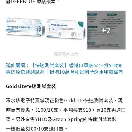
發DEEPBLUE 原廠版本。
+2
點擊圖片放大
延伸閱讀：【快速測試套裝】香港口罩廠acc+推$18病
毒抗原快速測試劑！捐贈10萬盒測試劑予深水埗露宿者
Goldsite快速測試套裝
深水埗電子特賣城現正發售Goldsite快速測試套裝，現
時更有優惠，$100/10支，平均每支$10，買10支再送口
罩。另外有售YHLO及Green Spring的快速測試套裝，
一樣低至$100/10支送口罩。