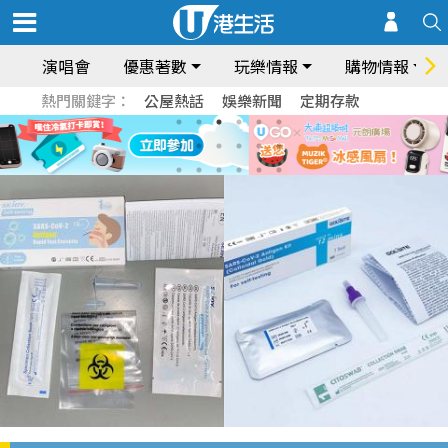
演唱會
優惠著數
玩樂情報
購物情報
熱門關鍵字：
公屋熱話
娛樂新聞
定期存款