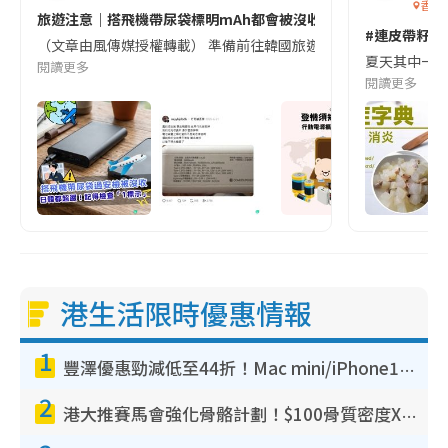
香港
旅遊注意｜搭飛機帶尿袋標明mAh都會被沒收😱出發前切記檢查「1
#連皮帶籽都
（文章由風傳媒授權轉載） 準備前往韓國旅遊的民眾，近期要特別留
夏天其中一種時
閱讀更多
閱讀更多
港生活限時優惠情報
1
豐澤優惠勁減低至44折！Mac mini/iPhone17Pro大減價！廚房家電$220起
2
港大推賽馬會強化骨骼計劃！$100骨質密度X光檢查 完成免費運動訓練送超市禮券！附參加資格