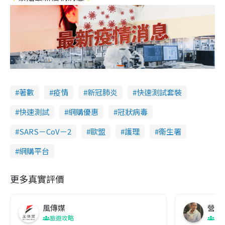
著數
疫情
新冠肺炎
快速測試套裝
快速測試
網購優惠
冠狀病毒
SARS－CoV－2
歐盟
護理
衞生署
網購平台
更多真實評價
風傳媒
營養教
旅遊攻略
生