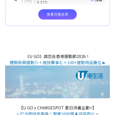
《U GO》請您去香港運動節2026！
體驗新興運動💦＋競技賽事💪＋100+運動用品攤位🔥
【U GO x CHARGESPOT 夏日消暑企劃⚡】
> 打卡即送充電券！限量1000張🔋送完即止 <