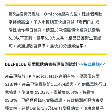
第5波疫情仍嚴峻，Omicron感染力強，確診個案數
字持續高企。不少市民購買快速測試「看門口」或
陽性後作每日檢測。精選13款優惠價快速測試套裝
$19以下買到，最平$10有交易！產品已獲衛生署認
可，或通過歐盟標準，最快10分鐘知結果。
DEEPBLUE 新型冠狀病毒抗原檢測試劑
>>按此選購<<
產品現時於HK Medical Mask官網有售，優惠價只要
$18/件。產品已獲得歐盟CE1434認證，可供民眾進行自
我檢測。準確度 99.03%、靈敏度96.4%、特異性
99.8%，已經通過臨床實驗認證，有效檢測新冠病毒變
種毒株，包括Omicron 及Delta變種病毒。使用鼻拭子