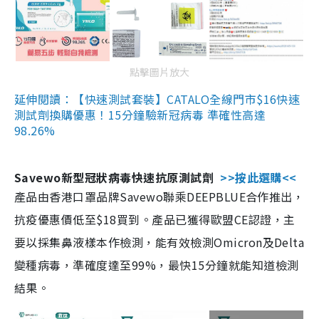
點擊圖片放大
延伸閱讀：【快速測試套裝】CATALO全線門市$16快速
測試劑換購優惠！15分鐘驗新冠病毒 準確性高達
98.26%
Savewo新型冠狀病毒快速抗原測試劑
>>按此選購<<
產品由香港口罩品牌Savewo聯乘DEEPBLUE合作推出，
抗疫優惠價低至$18買到。產品已獲得歐盟CE認證，主
要以採集鼻液樣本作檢測，能有效檢測Omicron及Delta
變種病毒，準確度達至99%，最快15分鐘就能知道檢測
結果。