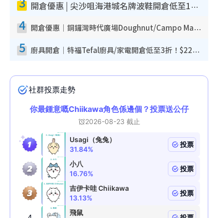
3
開倉優惠 | 尖沙咀海港城名牌波鞋開倉低至1折！On鞋$899起／Joy&Peace鞋履$98起
4
開倉優惠｜銅鑼灣時代廣場Doughnut/Campo Marzio開倉低至1折！背囊、書包、手袋劈價$200起
5
廚具開倉｜特福Tefal廚具/家電開倉低至3折！$220起買平底鍋/炒鑊/湯煲！電飯煲/吸塵機/燙斗$418起