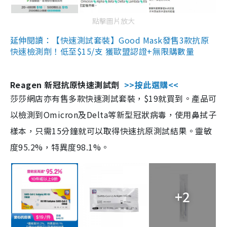
點擊圖片放大
延伸閱讀：【快速測試套裝】Good Mask發售3款抗原
快速檢測劑！低至$15/支 獲歐盟認證+無限購數量
Reagen 新冠抗原快速測試劑
>>按此選購<<
莎莎網店亦有售多款快速測試套裝，$19就買到。產品可
以檢測到Omicron及Delta等新型冠狀病毒，使用鼻拭子
樣本，只需15分鐘就可以取得快速抗原測試結果。靈敏
度95.2%，特異度98.1%。
+2