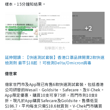
樣本，15分鐘知結果。
+2
點擊圖片放大
延伸閱讀：【快速測試套裝】香港口罩品牌開賣2款快速
檢測劑 最平$18起 ！可檢測Delta/Omicron病毒
億世家
億家世門市及App現已有售6款快速測試套裝，包括香港
公司研發的Wesail、Goldsite、Safecare、及V-Chek。
App限定優惠，購買10支可享75折，而門市則10支8
折。現凡於App購買Safecare及Goldsite，售價低至
$186.7，平均每支只需$18.6就買到。V-Chek門市購買