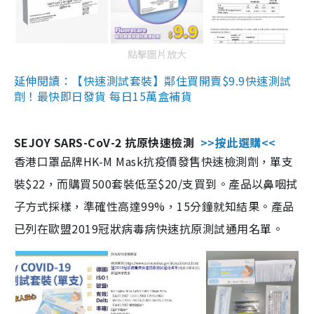
點擊圖片放大
延伸閱讀：【快速測試套裝】鄰住買開賣$9.9快速測試
劑！最快即日發貨 每日15萬盒補貨
SEJOY SARS-CoV-2 抗原快速檢測
>>按此選購<<
香港口罩品牌HK-M Mask抗疫價發售快速檢測劑，單支
裝$22，而購買500套裝低至$20/支買到。產品以鼻咽拭
子方式採樣，準確性高達99%，15分鐘就知結果。產品
已列在歐盟2019冠狀病毒病快速抗原測試通用名單。