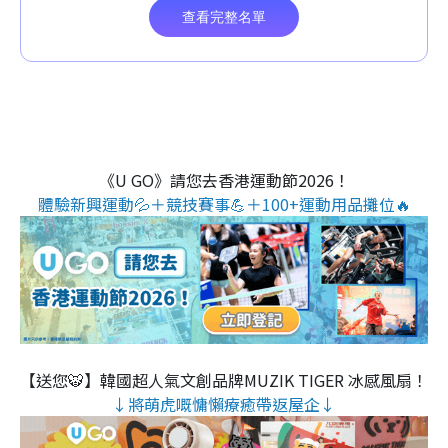
《U GO》請您去香港運動節2026！
體驗新興運動💦＋競技賽事💪＋100+運動用品攤位🔥
【送您🐯】韓國超人氣文創品牌MUZIK TIGER 冰感風扇！
↓將萌虎嘅慵懶療癒帶返屋企↓