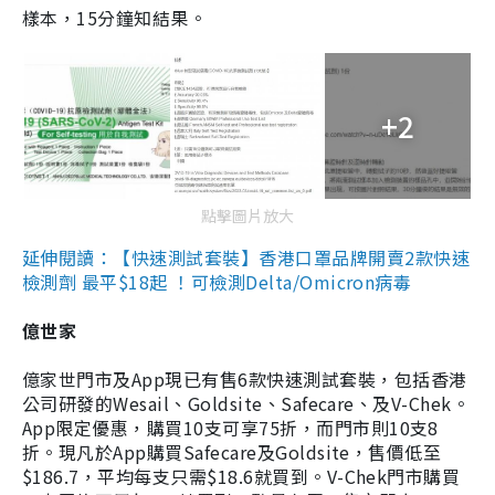
樣本，15分鐘知結果。
+2
點擊圖片放大
延伸閱讀：【快速測試套裝】香港口罩品牌開賣2款快速
檢測劑 最平$18起 ！可檢測Delta/Omicron病毒
億世家
億家世門市及App現已有售6款快速測試套裝，包括香港
公司研發的Wesail、Goldsite、Safecare、及V-Chek。
App限定優惠，購買10支可享75折，而門市則10支8
折。現凡於App購買Safecare及Goldsite，售價低至
$186.7，平均每支只需$18.6就買到。V-Chek門市購買