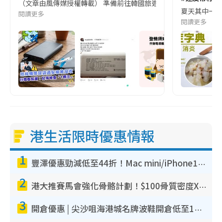
（文章由風傳媒授權轉載） 準備前往韓國旅遊的民眾，近期要特別留
夏天其中一種時
閱讀更多
閱讀更多
港生活限時優惠情報
1
豐澤優惠勁減低至44折！Mac mini/iPhone17Pro大減價！廚房家電$220起
2
港大推賽馬會強化骨骼計劃！$100骨質密度X光檢查 完成免費運動訓練送超市禮券！附參加資格
3
開倉優惠 | 尖沙咀海港城名牌波鞋開倉低至1折！On鞋$899起／Joy&Peace鞋履$98起