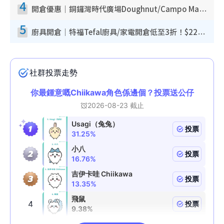
4
開倉優惠｜銅鑼灣時代廣場Doughnut/Campo Marzio開倉低至1折！背囊、書包、手袋劈價$200起
5
廚具開倉｜特福Tefal廚具/家電開倉低至3折！$220起買平底鍋/炒鑊/湯煲！電飯煲/吸塵機/燙斗$418起