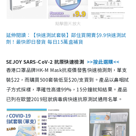
點擊圖片放大
延伸閱讀：【快速測試套裝】鄰住買開賣$9.9快速測試
劑！最快即日發貨 每日15萬盒補貨
SEJOY SARS-CoV-2 抗原快速檢測
>>按此選購<<
香港口罩品牌HK-M Mask抗疫價發售快速檢測劑，單支
裝$22，而購買500套裝低至$20/支買到。產品以鼻咽拭
子方式採樣，準確性高達99%，15分鐘就知結果。產品
已列在歐盟2019冠狀病毒病快速抗原測試通用名單。