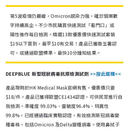
第5波疫情仍嚴峻，Omicron感染力強，確診個案數
字持續高企。不少市民購買快速測試「看門口」或
陽性後作每日檢測。精選13款優惠價快速測試套裝
$19以下買到，最平$10有交易！產品已獲衛生署認
可，或通過歐盟標準，最快10分鐘知結果。
DEEPBLUE 新型冠狀病毒抗原檢測試劑
>>按此選購<<
產品現時於HK Medical Mask官網有售，優惠價只要
$18/件。產品已獲得歐盟CE1434認證，可供民眾進行自
我檢測。準確度 99.03%、靈敏度96.4%、特異性
99.8%，已經通過臨床實驗認證，有效檢測新冠病毒變
種毒株，包括Omicron 及Delta變種病毒。使用鼻拭子