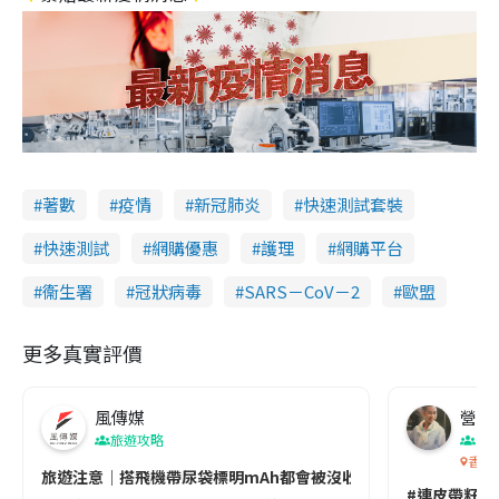
著數
疫情
新冠肺炎
快速測試套裝
快速測試
網購優惠
護理
網購平台
衞生署
冠狀病毒
SARS－CoV－2
歐盟
更多真實評價
風傳媒
營養教
旅遊攻略
生
香港
旅遊注意｜搭飛機帶尿袋標明mAh都會被沒收😱出發前切記檢查「1
#連皮帶籽都