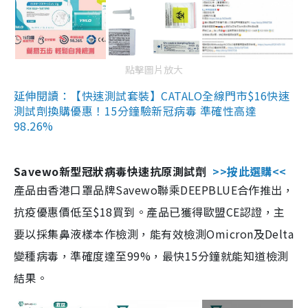
點擊圖片放大
延伸閱讀：【快速測試套裝】CATALO全線門市$16快速
測試劑換購優惠！15分鐘驗新冠病毒 準確性高達
98.26%
Savewo新型冠狀病毒快速抗原測試劑
>>按此選購<<
產品由香港口罩品牌Savewo聯乘DEEPBLUE合作推出，
抗疫優惠價低至$18買到。產品已獲得歐盟CE認證，主
要以採集鼻液樣本作檢測，能有效檢測Omicron及Delta
變種病毒，準確度達至99%，最快15分鐘就能知道檢測
結果。