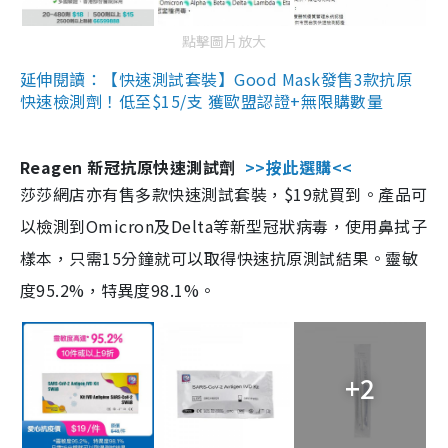
點擊圖片放大
延伸閱讀：【快速測試套裝】Good Mask發售3款抗原
快速檢測劑！低至$15/支 獲歐盟認證+無限購數量
Reagen 新冠抗原快速測試劑
>>按此選購<<
莎莎網店亦有售多款快速測試套裝，$19就買到。產品可
以檢測到Omicron及Delta等新型冠狀病毒，使用鼻拭子
樣本，只需15分鐘就可以取得快速抗原測試結果。靈敏
度95.2%，特異度98.1%。
+2