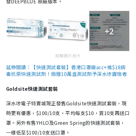
發DEEPBLUE 原廠版本。
+2
點擊圖片放大
延伸閱讀：【快速測試套裝】香港口罩廠acc+推$18病
毒抗原快速測試劑！捐贈10萬盒測試劑予深水埗露宿者
Goldsite快速測試套裝
深水埗電子特賣城現正發售Goldsite快速測試套裝，現
時更有優惠，$100/10支，平均每支$10，買10支再送口
罩。另外有售YHLO及Green Spring的快速測試套裝，
一樣低至$100/10支送口罩。