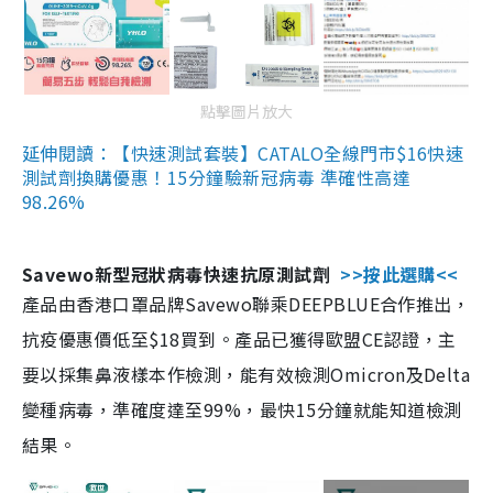
點擊圖片放大
延伸閱讀：【快速測試套裝】CATALO全線門市$16快速
測試劑換購優惠！15分鐘驗新冠病毒 準確性高達
98.26%
Savewo新型冠狀病毒快速抗原測試劑
>>按此選購<<
產品由香港口罩品牌Savewo聯乘DEEPBLUE合作推出，
抗疫優惠價低至$18買到。產品已獲得歐盟CE認證，主
要以採集鼻液樣本作檢測，能有效檢測Omicron及Delta
變種病毒，準確度達至99%，最快15分鐘就能知道檢測
結果。