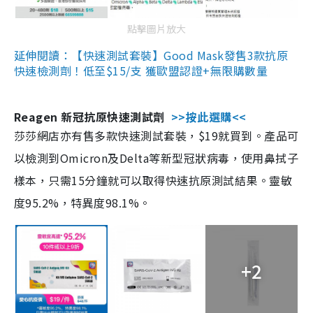
點擊圖片放大
延伸閱讀：【快速測試套裝】Good Mask發售3款抗原
快速檢測劑！低至$15/支 獲歐盟認證+無限購數量
Reagen 新冠抗原快速測試劑
>>按此選購<<
莎莎網店亦有售多款快速測試套裝，$19就買到。產品可
以檢測到Omicron及Delta等新型冠狀病毒，使用鼻拭子
樣本，只需15分鐘就可以取得快速抗原測試結果。靈敏
度95.2%，特異度98.1%。
+2