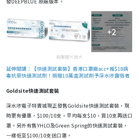
發DEEPBLUE 原廠版本。
+2
點擊圖片放大
延伸閱讀：【快速測試套裝】香港口罩廠acc+推$18病
毒抗原快速測試劑！捐贈10萬盒測試劑予深水埗露宿者
Goldsite快速測試套裝
深水埗電子特賣城現正發售Goldsite快速測試套裝，現
時更有優惠，$100/10支，平均每支$10，買10支再送口
罩。另外有售YHLO及Green Spring的快速測試套裝，
一樣低至$100/10支送口罩。