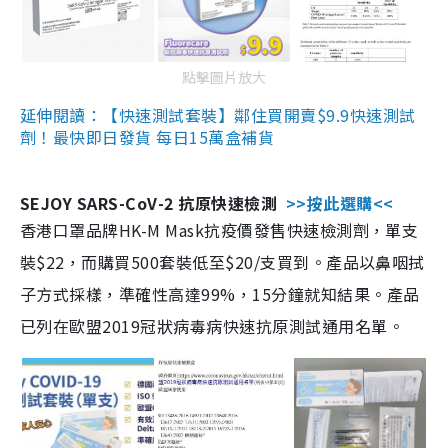
點擊圖片放大
延伸閱讀：【快速測試套裝】鄰住買開賣$9.9快速測試
劑！最快即日發貨 每日15萬盒補貨
SEJOY SARS-CoV-2 抗原快速檢測
>>按此選購<<
香港口罩品牌HK-M Mask抗疫價發售快速檢測劑，單支
裝$22，而購買500套裝低至$20/支買到。產品以鼻咽拭
子方式採樣，準確性高達99%，15分鐘就知結果。產品
已列在歐盟2019冠狀病毒病快速抗原測試通用名單。