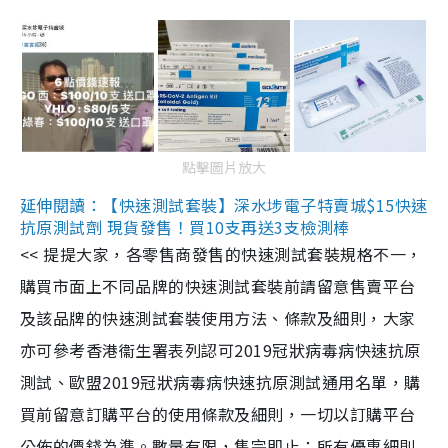
點擊圖片放大
延伸閱讀：【快速測試套裝】深水埗電子特賣城$15快速
抗原測試劑 現貨發售！買10支再送3支檢測棒
<< 提提大家，各零售商發售的快速測試套裝規格不一，
購買市面上不同品牌的快速測試套裝前請留意售賣平台
及該品牌的快速測試套裝使用方法、條款及細則，大家
亦可參考香港衞生署表列認可2019冠狀病毒病快速抗原
測試、歐盟2019冠狀病毒病快速抗原測試通用名單，購
買前留意訂購平台的使用條款及細則，一切以訂購平台
公佈的價錢為準。數量有限，售完即止；所有優惠細則