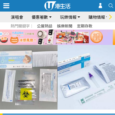
演唱會
優惠著數
玩樂情報
購物情報
熱門關鍵字：
公屋熱話
娛樂新聞
定期存款