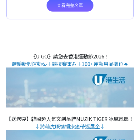
《U GO》請您去香港運動節2026！
體驗新興運動💦＋競技賽事💪＋100+運動用品攤位🔥
【送您🐯】韓國超人氣文創品牌MUZIK TIGER 冰感風扇！
↓將萌虎嘅慵懶療癒帶返屋企↓