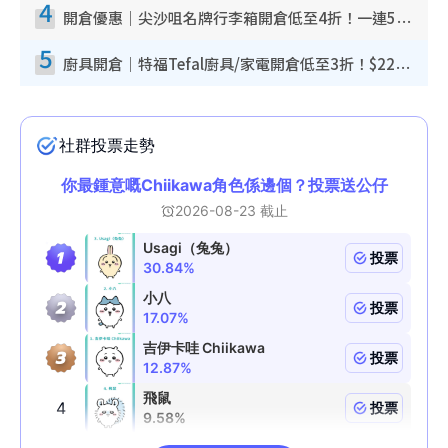
4
開倉優惠｜尖沙咀名牌行李箱開倉低至4折！一連5日 American Tourister/ace./Hallmark $200起！
5
廚具開倉｜特福Tefal廚具/家電開倉低至3折！$220起買平底鍋/炒鑊/湯煲！電飯煲/吸塵機/燙斗$418起