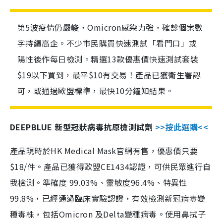
第5波疫情仍嚴峻，Omicron感染力強，確診個案數
字持續高企。不少市民購買快速測試「看門口」或
陽性後作每日檢測。精選13款優惠價快速測試套裝
$19以下買到，最平$10有交易！產品已獲衛生署認
可，或通過歐盟標準，最快10分鐘知結果。
DEEPBLUE 新型冠狀病毒抗原檢測試劑
>>按此選購<<
產品現時於HK Medical Mask官網有售，優惠價只要
$18/件。產品已獲得歐盟CE1434認證，可供民眾進行自
我檢測。準確度 99.03%、靈敏度96.4%、特異性
99.8%，已經通過臨床實驗認證，有效檢測新冠病毒變
種毒株，包括Omicron 及Delta變種病毒。使用鼻拭子