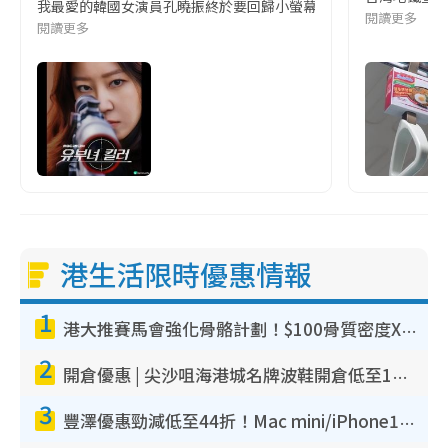
我最愛的韓國女演員孔曉振終於要回歸小螢幕啦!這次的劇本改編自同名
閱讀更多
閱讀更多
港生活限時優惠情報
1
港大推賽馬會強化骨骼計劃！$100骨質密度X光檢查 完成免費運動訓練送超市禮券！附參加資格
2
開倉優惠 | 尖沙咀海港城名牌波鞋開倉低至1折！On鞋$899起／Joy&Peace鞋履$98起
3
豐澤優惠勁減低至44折！Mac mini/iPhone17Pro大減價！廚房家電$220起