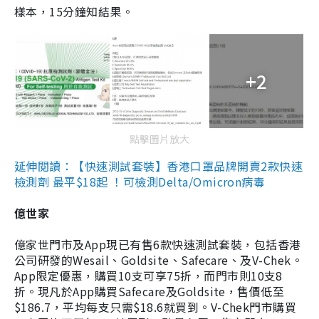
樣本，15分鐘知結果。
+2
點擊圖片放大
延伸閱讀：【快速測試套裝】香港口罩品牌開賣2款快速
檢測劑 最平$18起 ！可檢測Delta/Omicron病毒
億世家
億家世門市及App現已有售6款快速測試套裝，包括香港
公司研發的Wesail、Goldsite、Safecare、及V-Chek。
App限定優惠，購買10支可享75折，而門市則10支8
折。現凡於App購買Safecare及Goldsite，售價低至
$186.7，平均每支只需$18.6就買到。V-Chek門市購買