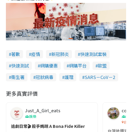
著數
疫情
新冠肺炎
快速測試套裝
快速測試
網購優惠
網購平台
歐盟
衞生署
冠狀病毒
護理
SARS－CoV－2
更多真實評價
Just_A_Girl_eats
co c
娛樂
吹
台灣
追劇日常🎬 殺手媽咪 A Bona Fide Killer
台灣地鐵宣