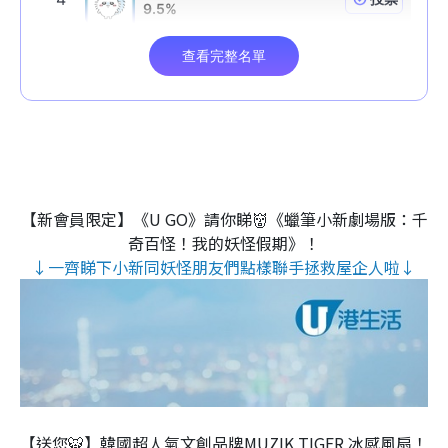
【新會員限定】《U GO》請你睇👹《蠟筆小新劇場版：千
奇百怪！我的妖怪假期》！
↓一齊睇下小新同妖怪朋友們點樣聯手拯救屋企人啦↓
【送您🐯】韓國超人氣文創品牌MUZIK TIGER 冰感風扇！