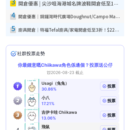
3
開倉優惠 | 尖沙咀海港城名牌波鞋開倉低至1折！On鞋$899起／Joy&Peace鞋履$98起
4
開倉優惠｜銅鑼灣時代廣場Doughnut/Campo Marzio開倉低至1折！背囊、書包、手袋劈價$200起
5
廚具開倉｜特福Tefal廚具/家電開倉低至3折！$220起買平底鍋/炒鑊/湯煲！電飯煲/吸塵機/燙斗$418起