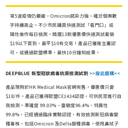
第5波疫情仍嚴峻，Omicron感染力強，確診個案數
字持續高企。不少市民購買快速測試「看門口」或
陽性後作每日檢測。精選13款優惠價快速測試套裝
$19以下買到，最平$10有交易！產品已獲衛生署認
可，或通過歐盟標準，最快10分鐘知結果。
DEEPBLUE 新型冠狀病毒抗原檢測試劑
>>按此選購<<
產品現時於HK Medical Mask官網有售，優惠價只要
$18/件。產品已獲得歐盟CE1434認證，可供民眾進行自
我檢測。準確度 99.03%、靈敏度96.4%、特異性
99.8%，已經通過臨床實驗認證，有效檢測新冠病毒變
種毒株，包括Omicron 及Delta變種病毒。使用鼻拭子