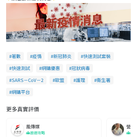
著數
疫情
新冠肺炎
快速測試套裝
快速測試
網購優惠
冠狀病毒
SARS－CoV－2
歐盟
護理
衞生署
網購平台
更多真實評價
風傳媒
營養教
旅遊攻略
生