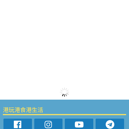
港玩港食港生活