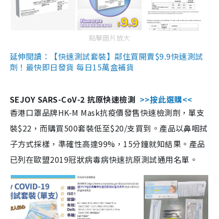
點擊圖片放大
延伸閱讀：【快速測試套裝】鄰住買開賣$9.9快速測試
劑！最快即日發貨 每日15萬盒補貨
SEJOY SARS-CoV-2 抗原快速檢測
>>按此選購<<
香港口罩品牌HK-M Mask抗疫價發售快速檢測劑，單支
裝$22，而購買500套裝低至$20/支買到。產品以鼻咽拭
子方式採樣，準確性高達99%，15分鐘就知結果。產品
已列在歐盟2019冠狀病毒病快速抗原測試通用名單。