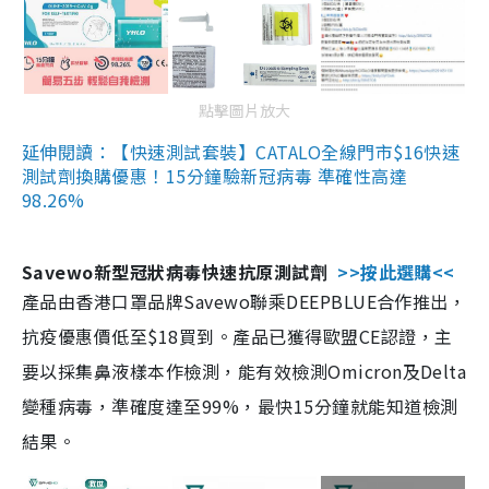
點擊圖片放大
延伸閱讀：【快速測試套裝】CATALO全線門市$16快速
測試劑換購優惠！15分鐘驗新冠病毒 準確性高達
98.26%
Savewo新型冠狀病毒快速抗原測試劑
>>按此選購<<
產品由香港口罩品牌Savewo聯乘DEEPBLUE合作推出，
抗疫優惠價低至$18買到。產品已獲得歐盟CE認證，主
要以採集鼻液樣本作檢測，能有效檢測Omicron及Delta
變種病毒，準確度達至99%，最快15分鐘就能知道檢測
結果。