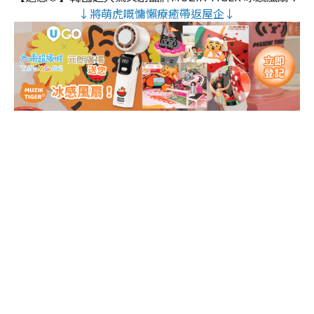
↓將萌虎嘅慵懶療癒帶返屋企↓