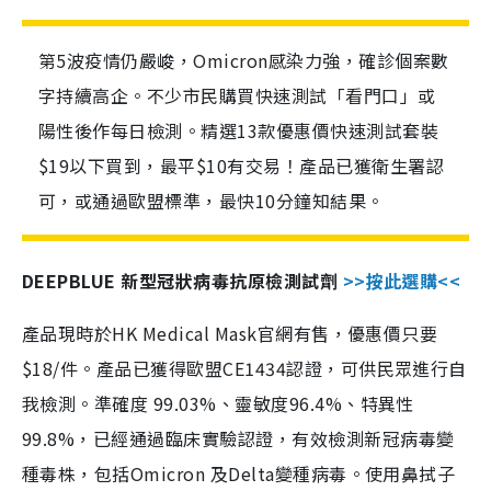
第5波疫情仍嚴峻，Omicron感染力強，確診個案數
字持續高企。不少市民購買快速測試「看門口」或
陽性後作每日檢測。精選13款優惠價快速測試套裝
$19以下買到，最平$10有交易！產品已獲衛生署認
可，或通過歐盟標準，最快10分鐘知結果。
DEEPBLUE 新型冠狀病毒抗原檢測試劑
>>按此選購<<
產品現時於HK Medical Mask官網有售，優惠價只要
$18/件。產品已獲得歐盟CE1434認證，可供民眾進行自
我檢測。準確度 99.03%、靈敏度96.4%、特異性
99.8%，已經通過臨床實驗認證，有效檢測新冠病毒變
種毒株，包括Omicron 及Delta變種病毒。使用鼻拭子