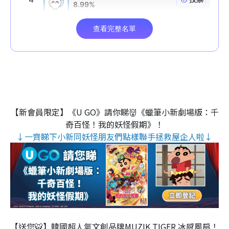
【新會員限定】《U GO》請你睇👹《蠟筆小新劇場版：千
奇百怪！我的妖怪假期》！
↓一齊睇下小新同妖怪朋友們點樣聯手拯救屋企人啦↓
【送您🐯】韓國超人氣文創品牌MUZIK TIGER 冰感風扇！