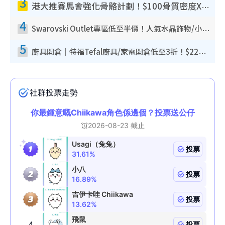
3
港大推賽馬會強化骨骼計劃！$100骨質密度X光檢查 完成免費運動訓練送超市禮券！附參加資格
4
Swarovski Outlet專區低至半價！人氣水晶飾物/小擺設$138起！迪士尼款/水晶高跟鞋都有平
5
廚具開倉｜特福Tefal廚具/家電開倉低至3折！$220起買平底鍋/炒鑊/湯煲！電飯煲/吸塵機/燙斗$418起