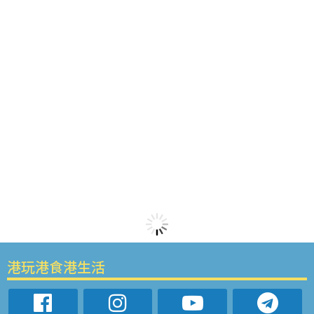
港玩港食港生活