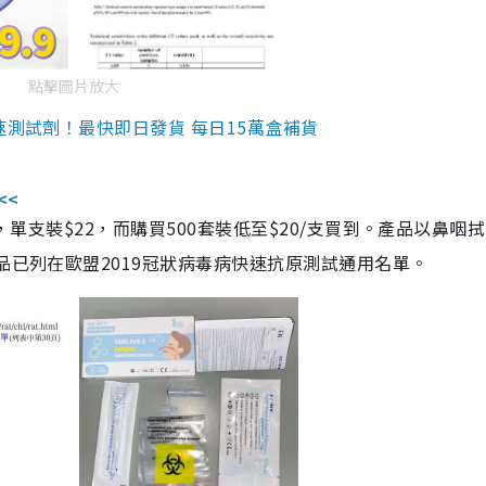
點擊圖片放大
速測試劑！最快即日發貨 每日15萬盒補貨
<<
，單支裝$22，而購買500套裝低至$20/支買到。產品以鼻咽
品已列在歐盟2019冠狀病毒病快速抗原測試通用名單。