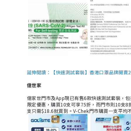
延伸閱讀：【快速測試套裝】香港口罩品牌開賣2款快速
億世家
億家世門市及App現已有售6款快速測試套裝，包括香港公司
限定優惠，購買10支可享75折，而門市則10支8折。現
支只需$18.6就買到。V-Chek門市購買一支平