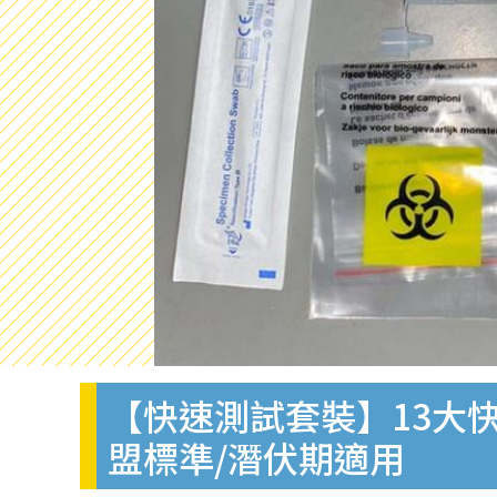
【快速測試套裝】13大快
盟標準/潛伏期適用