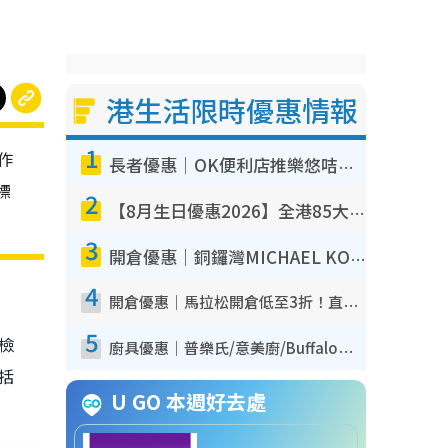
港生活限時優惠情報
1
作
長者優惠｜OK便利店推樂悠咭優惠！買麵包/牛奶/保健品拍卡即減
標
2
【8月生日優惠2026】全港85大食買玩著數攻略 自助餐/火鍋放題同行免費＋誠品/DONKI送現金券
3
開倉優惠｜銅鑼灣MICHAEL KORS開倉低至17折！直擊$500起買手袋/銀包/鞋款 必買經典Jet Set系列
4
開倉優惠｜馬拉松開倉低至3折！直擊$99起買adidas／New Balance／Puma鞋款 STANLEY保溫杯劈價至$119起
5
我檢
廚具優惠｜普樂氏/意美廚/Buffalo廚具低至3折！$89起買煎鍋／炒鑊／個人鍋 同場小家電激減至$99起
包括
U GO 本週好去處