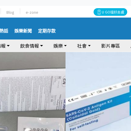
Blog
e-zone
U GO搵好去處
熱話
娛樂新聞
定期存款
情報
飲食情報
娛樂
社會
影片專區