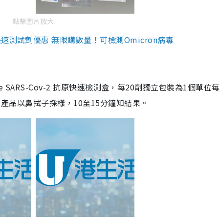
點擊圖片放大
測試劑優惠 無限購數量！可檢測Omicron病毒
are SARS-Cov-2 抗原快速檢測盒，每20劑獨立包裝為1個單位
5。產品以鼻拭子採樣，10至15分鐘知結果。