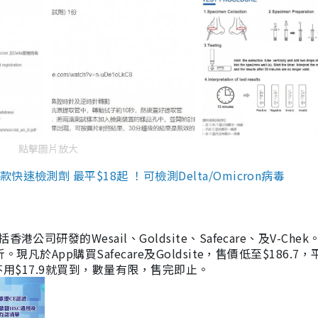
點擊圖片放大
檢測劑 最平$18起 ！可檢測Delta/Omicron病毒
研發的Wesail、Goldsite、Safecare、及V-Chek。
凡於App購買Safecare及Goldsite，售價低至$186.7
均不用$17.9就買到，數量有限，售完即止。