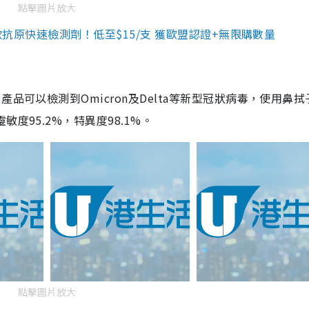
點擊圖片放大
3款抗原快速檢測劑！低至$15/支 獲歐盟認證+無限購數量
品可以檢測到Omicron及Delta等新型冠狀病毒，使用鼻拭
度95.2%，特異度98.1%。
點擊圖片放大