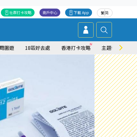
社群打卡攻略
商戶中心
下載 App
繁
简
周圍遊
18區好去處
香港打卡攻略
主題特集