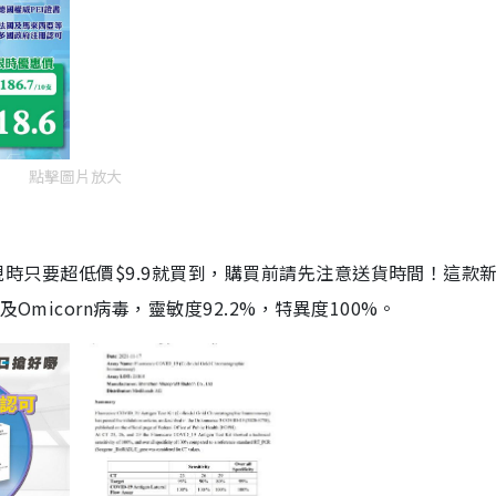
點擊圖片放大
劑，現時只要超低價$9.9就買到，購買前請先注意送貨時間！這款
Omicorn病毒，靈敏度92.2%，特異度100%。