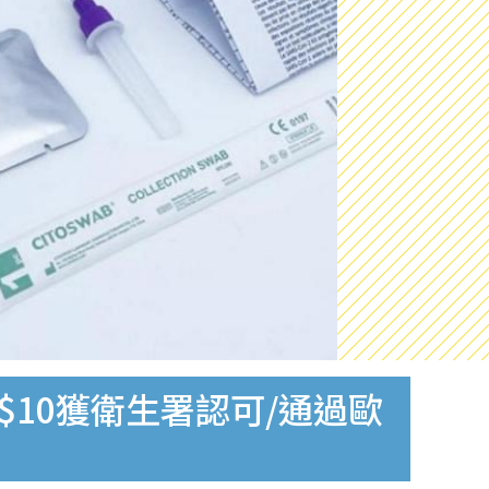
$10獲衛生署認可/通過歐