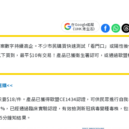
在Google追蹤
《UHK 港生活》
診個案數字持續高企。不少市民購買快速測試「看門口」或陽性後
以下買到，最平$10有交易！產品已獲衛生署認可，或通過歐盟
選購<<
惠價只要$18/件。產品已獲得歐盟CE1434認證，可供民眾進行自
性99.8%，已經通過臨床實驗認證，有效檢測新冠病毒變種毒株，
，15分鐘知結果。