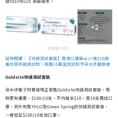
發DEEPBLUE 原廠版本。
+2
點擊圖片放大
延伸閱讀：【快速測試套裝】香港口罩廠acc+推$18病
毒抗原快速測試劑！捐贈10萬盒測試劑予深水埗露宿者
Goldsite快速測試套裝
深水埗電子特賣城現正發售Goldsite快速測試套裝，現
時更有優惠，$100/10支，平均每支$10，買10支再送口
罩。另外有售YHLO及Green Spring的快速測試套裝，
一樣低至$100/10支送口罩。