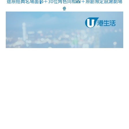
還原經典名場面📹＋30位角色同框📸＋原創限定感謝劇場
🍿