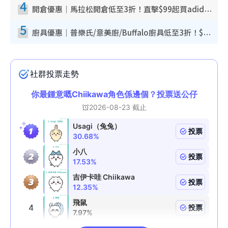
4
開倉優惠｜馬拉松開倉低至3折！直擊$99起買adidas／New Balance／Puma鞋款 STANLEY保溫杯劈價至$119起
5
廚具優惠｜普樂氏/意美廚/Buffalo廚具低至3折！$89起買煎鍋／炒鑊／個人鍋 同場小家電激減至$99起