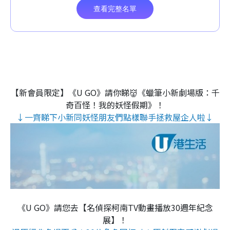
【新會員限定】《U GO》請你睇👹《蠟筆小新劇場版：千
奇百怪！我的妖怪假期》！
↓一齊睇下小新同妖怪朋友們點樣聯手拯救屋企人啦↓
《U GO》請您去【名偵探柯南TV動畫播放30週年紀念
展】！