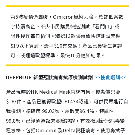
第5波疫情仍嚴峻，Omicron感染力強，確診個案數
字持續高企。不少市民購買快速測試「看門口」或
陽性後作每日檢測。精選13款優惠價快速測試套裝
$19以下買到，最平$10有交易！產品已獲衛生署認
可，或通過歐盟標準，最快10分鐘知結果。
DEEPBLUE 新型冠狀病毒抗原檢測試劑
>>按此選購<<
產品現時於HK Medical Mask官網有售，優惠價只要
$18/件。產品已獲得歐盟CE1434認證，可供民眾進行自
我檢測。準確度 99.03%、靈敏度96.4%、特異性
99.8%，已經通過臨床實驗認證，有效檢測新冠病毒變
種毒株，包括Omicron 及Delta變種病毒。使用鼻拭子