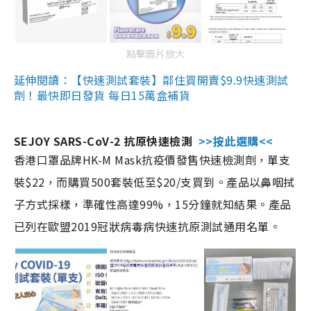
點擊圖片放大
延伸閱讀：【快速測試套裝】鄰住買開賣$9.9快速測試
劑！最快即日發貨 每日15萬盒補貨
SEJOY SARS-CoV-2 抗原快速檢測
>>按此選購<<
香港口罩品牌HK-M Mask抗疫價發售快速檢測劑，單支
裝$22，而購買500套裝低至$20/支買到。產品以鼻咽拭
子方式採樣，準確性高達99%，15分鐘就知結果。產品
已列在歐盟2019冠狀病毒病快速抗原測試通用名單。