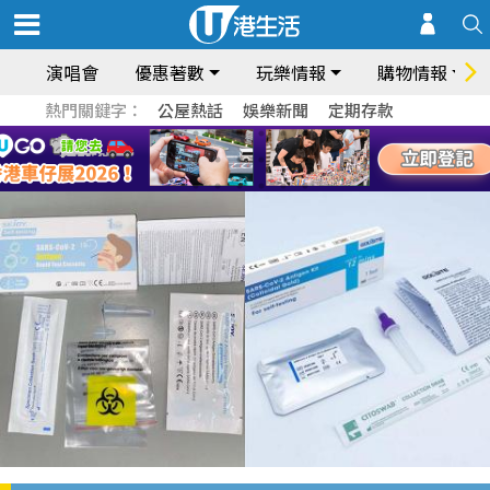
演唱會
優惠著數
玩樂情報
購物情報
熱門關鍵字：
公屋熱話
娛樂新聞
定期存款