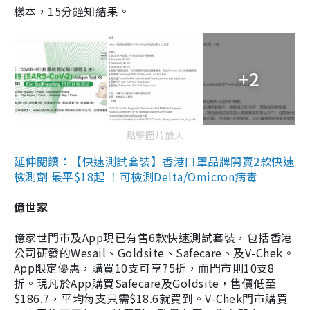
樣本，15分鐘知結果。
+2
點擊圖片放大
延伸閱讀：【快速測試套裝】香港口罩品牌開賣2款快速
檢測劑 最平$18起 ！可檢測Delta/Omicron病毒
億世家
億家世門市及App現已有售6款快速測試套裝，包括香港
公司研發的Wesail、Goldsite、Safecare、及V-Chek。
App限定優惠，購買10支可享75折，而門市則10支8
折。現凡於App購買Safecare及Goldsite，售價低至
$186.7，平均每支只需$18.6就買到。V-Chek門市購買