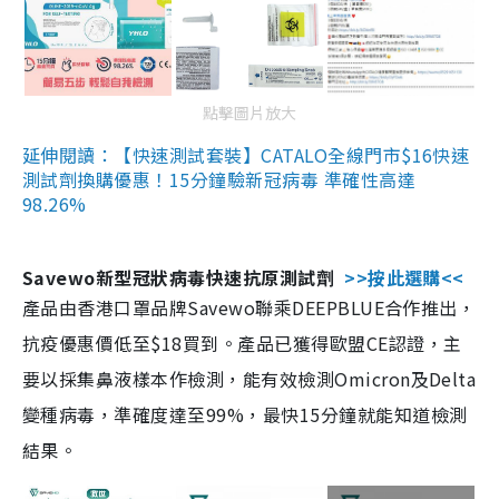
點擊圖片放大
延伸閱讀：【快速測試套裝】CATALO全線門市$16快速
測試劑換購優惠！15分鐘驗新冠病毒 準確性高達
98.26%
Savewo新型冠狀病毒快速抗原測試劑
>>按此選購<<
產品由香港口罩品牌Savewo聯乘DEEPBLUE合作推出，
抗疫優惠價低至$18買到。產品已獲得歐盟CE認證，主
要以採集鼻液樣本作檢測，能有效檢測Omicron及Delta
變種病毒，準確度達至99%，最快15分鐘就能知道檢測
結果。