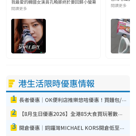
我最愛的韓國女演員孔曉振終於要回歸小螢幕啦!這次的劇本改編自同名
閱讀更多
閱讀更多
港生活限時優惠情報
1
長者優惠｜OK便利店推樂悠咭優惠！買麵包/牛奶/保健品拍卡即減
2
【8月生日優惠2026】全港85大食買玩著數攻略 自助餐/火鍋放題同行免費＋誠品/DONKI送現金券
3
開倉優惠｜銅鑼灣MICHAEL KORS開倉低至17折！直擊$500起買手袋/銀包/鞋款 必買經典Jet Set系列