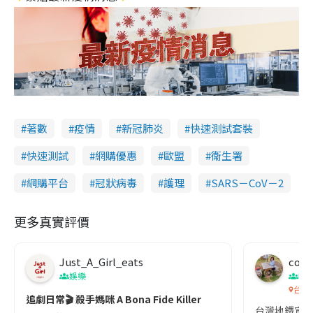
著數
疫情
新冠肺炎
快速測試套裝
快速測試
網購優惠
歐盟
衞生署
網購平台
冠狀病毒
護理
SARS－CoV－2
更多真實評價
Just_A_Girl_eats
co c
娛樂
吹
台灣
追劇日常🎬 殺手媽咪 A Bona Fide Killer
台灣地鐵宣