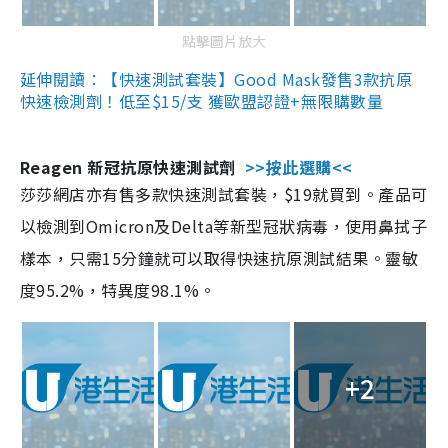
點擊圖片放大
延伸閱讀：【快速測試套裝】Good Mask發售3款抗原
快速檢測劑！低至$15/支 獲歐盟認證+無限購數量
Reagen 新冠抗原快速測試劑
>>按此選購<<
莎莎網店亦有售多款快速測試套裝，$19就買到。產品可
以檢測到Omicron及Delta等新型冠狀病毒，使用鼻拭子
樣本，只需15分鐘就可以取得快速抗原測試結果。靈敏
度95.2%，特異度98.1%。
+2