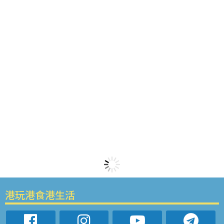
港玩港食港生活