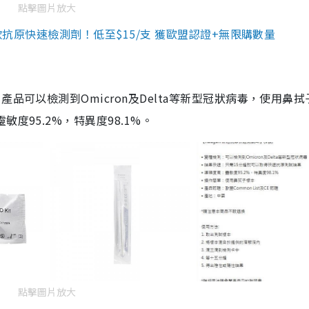
點擊圖片放大
3款抗原快速檢測劑！低至$15/支 獲歐盟認證+無限購數量
品可以檢測到Omicron及Delta等新型冠狀病毒，使用鼻拭
度95.2%，特異度98.1%。
點擊圖片放大