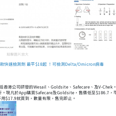
點擊圖片放大
檢測劑 最平$18起 ！可檢測Delta/Omicron病毒
研發的Wesail、Goldsite、Safecare、及V-Chek。
凡於App購買Safecare及Goldsite，售價低至$186.7
均不用$17.9就買到，數量有限，售完即止。