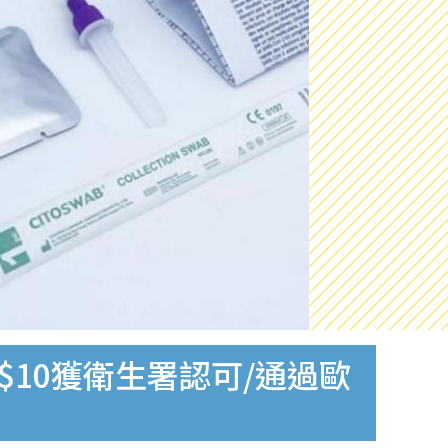
$10獲衛生署認可/通過歐