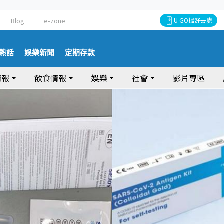
Blog
e-zone
U GO搵好去處
熱話
娛樂新聞
定期存款
情報
飲食情報
娛樂
社會
影片專區