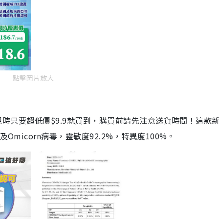
點擊圖片放大
劑，現時只要超低價$9.9就買到，購買前請先注意送貨時間！這款
Omicorn病毒，靈敏度92.2%，特異度100%。