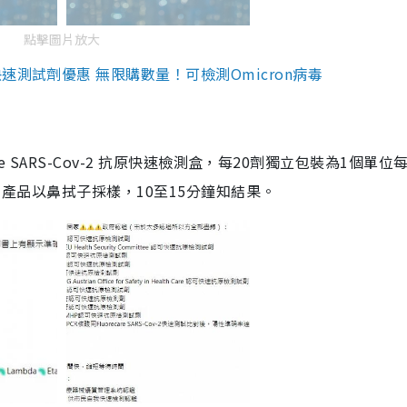
點擊圖片放大
測試劑優惠 無限購數量！可檢測Omicron病毒
are SARS-Cov-2 抗原快速檢測盒，每20劑獨立包裝為1個單位
5。產品以鼻拭子採樣，10至15分鐘知結果。