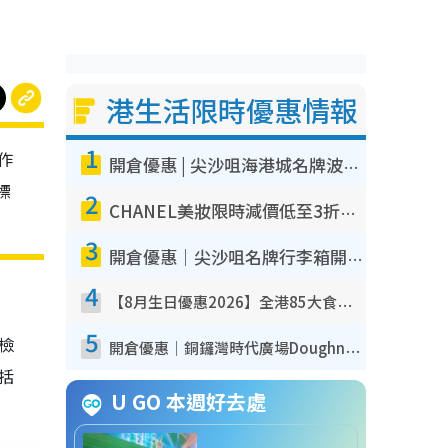
港生活限時優惠情報
1
作
開倉優惠 | 尖沙咀海港城名牌波鞋開倉低至1折！On鞋$899起／Joy&Peace鞋履$98起
標
2
CHANEL美妝限時減價低至3折！人氣粉底/唇膏/精華液低至$275！COCO香水都有平
3
開倉優惠｜尖沙咀名牌行李箱開倉低至4折！一連5日 American Tourister/ace./Hallmark $200起！
4
【8月生日優惠2026】全港85大食買玩著數攻略 自助餐/火鍋放題同行免費＋誠品/DONKI送現金券
5
我檢
開倉優惠｜銅鑼灣時代廣場Doughnut/Campo Marzio開倉低至1折！背囊、書包、手袋劈價$200起
包括
U GO 本週好去處