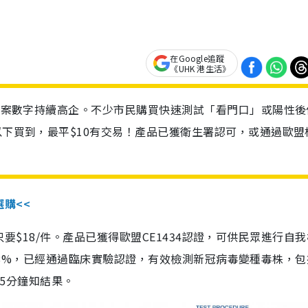
在Google追蹤
《UHK 港生活》
診個案數字持續高企。不少市民購買快速測試「看門口」或陽性後
以下買到，最平$10有交易！產品已獲衛生署認可，或通過歐盟
選購<<
惠價只要$18/件。產品已獲得歐盟CE1434認證，可供民眾進行自
性99.8%，已經通過臨床實驗認證，有效檢測新冠病毒變種毒株，
，15分鐘知結果。