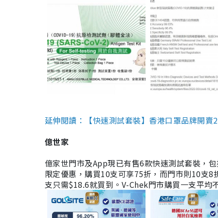
延伸閱讀：【快速測試套裝】香港口罩品牌開賣2款快速
億世家
億家世門市及App現已有售6款快速測試套裝，包括香港公司
限定優惠，購買10支可享75折，而門市則10支8折。現
支只需$18.6就買到。V-Chek門市購買一支平