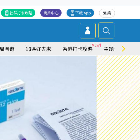
社群打卡攻略
商戶中心
下載 App
繁
简
周圍遊
18區好去處
香港打卡攻略
主題特集