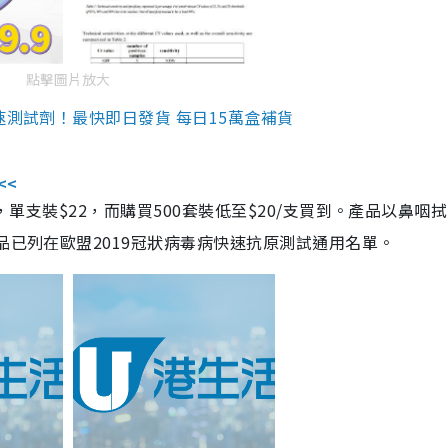
點擊圖片放大
速測試劑！最快即日發貨 每日15萬盒補貨
<<
，單支裝$22，而購買500套裝低至$20/支買到。產品以鼻咽
品已列在歐盟2019冠狀病毒病快速抗原測試通用名單。