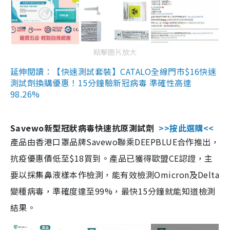
點擊圖片放大
延伸閱讀：【快速測試套裝】CATALO全線門市$16快速
測試劑換購優惠！15分鐘驗新冠病毒 準確性高達
98.26%
Savewo新型冠狀病毒快速抗原測試劑
>>按此選購<<
產品由香港口罩品牌Savewo聯乘DEEPBLUE合作推出，
抗疫優惠價低至$18買到。產品已獲得歐盟CE認證，主
要以採集鼻液樣本作檢測，能有效檢測Omicron及Delta
變種病毒，準確度達至99%，最快15分鐘就能知道檢測
結果。