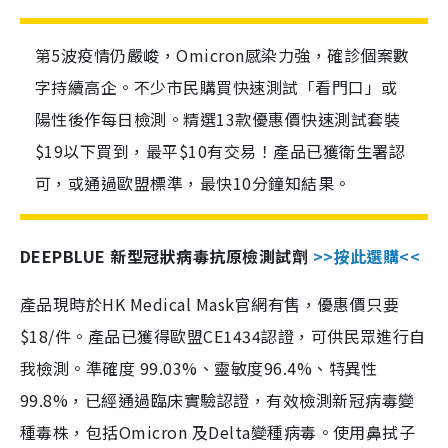
第5波疫情仍嚴峻，Omicron感染力強，確診個案數
字持續高企。不少市民購買快速測試「看門口」或
陽性後作每日檢測。精選13款優惠價快速測試套裝
$19以下買到，最平$10有交易！產品已獲衛生署認
可，或通過歐盟標準，最快10分鐘知結果。
DEEPBLUE 新型冠狀病毒抗原檢測試劑
>>按此選購<<
產品現時於HK Medical Mask官網有售，優惠價只要
$18/件。產品已獲得歐盟CE1434認證，可供民眾進行自
我檢測。準確度 99.03%、靈敏度96.4%、特異性
99.8%，已經通過臨床實驗認證，有效檢測新冠病毒變
種毒株，包括Omicron 及Delta變種病毒。使用鼻拭子