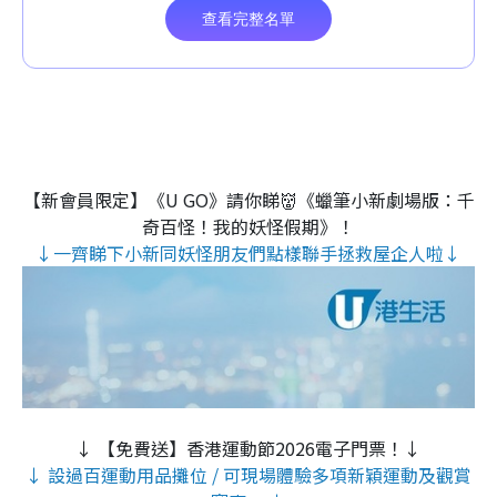
【新會員限定】《U GO》請你睇👹《蠟筆小新劇場版：千
奇百怪！我的妖怪假期》！
↓一齊睇下小新同妖怪朋友們點樣聯手拯救屋企人啦↓
↓ 【免費送】香港運動節2026電子門票！↓
↓ 設過百運動用品攤位 / 可現場體驗多項新穎運動及觀賞