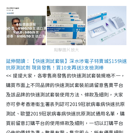
點擊圖片放大
延伸閱讀：【快速測試套裝】深水埗電子特賣城$15快速
抗原測試劑 現貨發售！買10支再送3支檢測棒
<< 提提大家，各零售商發售的快速測試套裝規格不一，
購買市面上不同品牌的快速測試套裝前請留意售賣平台
及該品牌的快速測試套裝使用方法、條款及細則，大家
亦可參考香港衞生署表列認可2019冠狀病毒病快速抗原
測試、歐盟2019冠狀病毒病快速抗原測試通用名單，購
買前留意訂購平台的使用條款及細則，一切以訂購平台
公佈的價錢為準。數量有限，售完即止；所有優惠細則