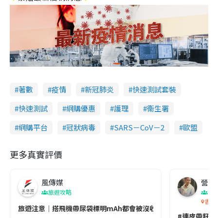
著數
疫情
新冠肺炎
快速測試套裝
快速測試
網購優惠
護理
衞生署
網購平台
冠狀病毒
SARS－CoV－2
歐盟
更多真實評價
風傳媒
營養教
旅遊攻略
生
香港
旅遊注意｜搭飛機帶尿袋標明mAh都會被沒收😱出發前切記檢查「1
#連皮帶籽都