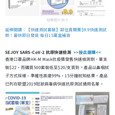
點擊圖片放大
延伸閱讀：【快速測試套裝】鄰住買開賣$9.9快速測試
劑！最快即日發貨 每日15萬盒補貨
SEJOY SARS-CoV-2 抗原快速檢測
>>按此選購<<
香港口罩品牌HK-M Mask抗疫價發售快速檢測劑，單支
裝$22，而購買500套裝低至$20/支買到。產品以鼻咽拭
子方式採樣，準確性高達99%，15分鐘就知結果。產品
已列在歐盟2019冠狀病毒病快速抗原測試通用名單。