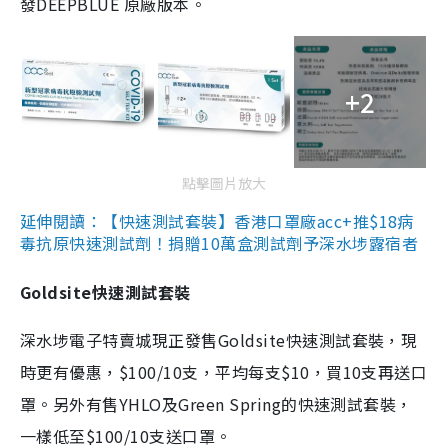
發DEEPBLUE 原廠版本。
+2
點擊圖片放大
延伸閱讀：【快速測試套裝】香港口罩廠acc+推$18病
毒抗原快速測試劑！捐贈10萬盒測試劑予深水埗露宿者
Goldsite快速測試套裝
深水埗電子特賣城現正發售Goldsite快速測試套裝，現
時更有優惠，$100/10支，平均每支$10，買10支再送口
罩。另外有售YHLO及Green Spring的快速測試套裝，
一樣低至$100/10支送口罩。