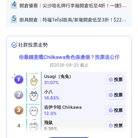
4
開倉優惠｜尖沙咀名牌行李箱開倉低至4折！一連5日 American Tourister/ace./Hallmark $200起！
5
廚具開倉｜特福Tefal廚具/家電開倉低至3折！$220起買平底鍋/炒鑊/湯煲！電飯煲/吸塵機/燙斗$418起