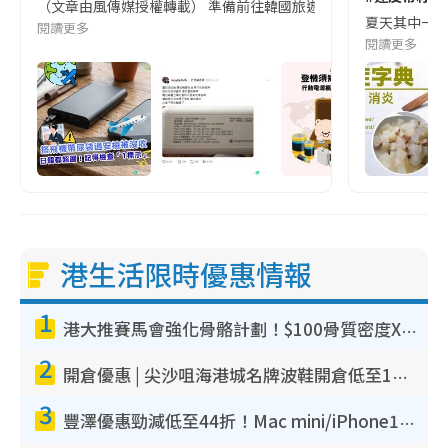
（文章由風傳媒授權轉載） 準備前往韓國旅遊的民眾，近期要特別留
夏天其中一種時
閱讀更多
閱讀更多
港生活限時優惠情報
1
港大推賽馬會強化骨骼計劃！$100骨質密度X光檢查 完成免費運動訓練送超市禮券！附參加資格
2
開倉優惠 | 尖沙咀海港城名牌波鞋開倉低至1折！On鞋$899起／Joy&Peace鞋履$98起
3
豐澤優惠勁減低至44折！Mac mini/iPhone17Pro大減價！廚房家電$220起