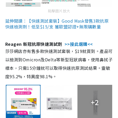
點擊圖片放大
延伸閱讀：【快速測試套裝】Good Mask發售3款抗原
快速檢測劑！低至$15/支 獲歐盟認證+無限購數量
Reagen 新冠抗原快速測試劑
>>按此選購<<
莎莎網店亦有售多款快速測試套裝，$19就買到。產品可
以檢測到Omicron及Delta等新型冠狀病毒，使用鼻拭子
樣本，只需15分鐘就可以取得快速抗原測試結果。靈敏
度95.2%，特異度98.1%。
+2