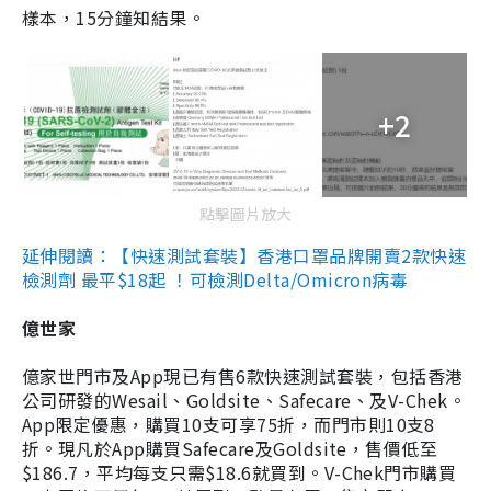
樣本，15分鐘知結果。
+2
點擊圖片放大
延伸閱讀：【快速測試套裝】香港口罩品牌開賣2款快速
檢測劑 最平$18起 ！可檢測Delta/Omicron病毒
億世家
億家世門市及App現已有售6款快速測試套裝，包括香港
公司研發的Wesail、Goldsite、Safecare、及V-Chek。
App限定優惠，購買10支可享75折，而門市則10支8
折。現凡於App購買Safecare及Goldsite，售價低至
$186.7，平均每支只需$18.6就買到。V-Chek門市購買