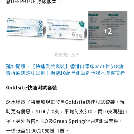
發DEEPBLUE 原廠版本。
+2
點擊圖片放大
延伸閱讀：【快速測試套裝】香港口罩廠acc+推$18病
毒抗原快速測試劑！捐贈10萬盒測試劑予深水埗露宿者
Goldsite快速測試套裝
深水埗電子特賣城現正發售Goldsite快速測試套裝，現
時更有優惠，$100/10支，平均每支$10，買10支再送口
罩。另外有售YHLO及Green Spring的快速測試套裝，
一樣低至$100/10支送口罩。