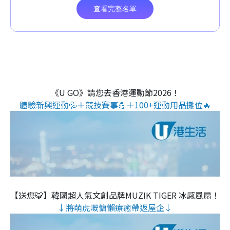
《U GO》請您去香港運動節2026！
體驗新興運動💦＋競技賽事💪＋100+運動用品攤位🔥
【送您🐯】韓國超人氣文創品牌MUZIK TIGER 冰感風扇！
↓將萌虎嘅慵懶療癒帶返屋企↓