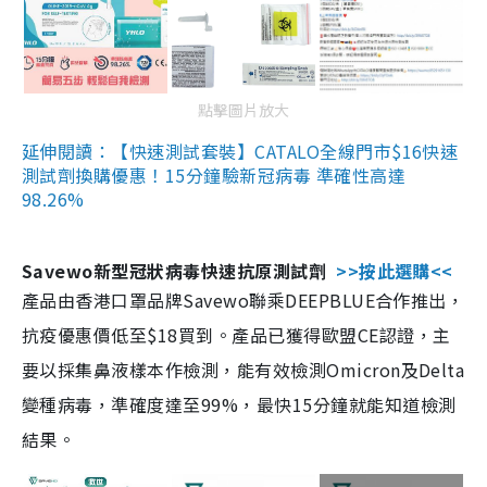
點擊圖片放大
延伸閱讀：【快速測試套裝】CATALO全線門市$16快速
測試劑換購優惠！15分鐘驗新冠病毒 準確性高達
98.26%
Savewo新型冠狀病毒快速抗原測試劑
>>按此選購<<
產品由香港口罩品牌Savewo聯乘DEEPBLUE合作推出，
抗疫優惠價低至$18買到。產品已獲得歐盟CE認證，主
要以採集鼻液樣本作檢測，能有效檢測Omicron及Delta
變種病毒，準確度達至99%，最快15分鐘就能知道檢測
結果。