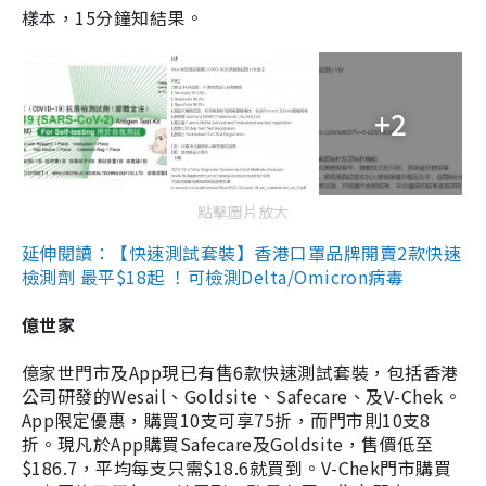
樣本，15分鐘知結果。
+2
點擊圖片放大
延伸閱讀：【快速測試套裝】香港口罩品牌開賣2款快速
檢測劑 最平$18起 ！可檢測Delta/Omicron病毒
億世家
億家世門市及App現已有售6款快速測試套裝，包括香港
公司研發的Wesail、Goldsite、Safecare、及V-Chek。
App限定優惠，購買10支可享75折，而門市則10支8
折。現凡於App購買Safecare及Goldsite，售價低至
$186.7，平均每支只需$18.6就買到。V-Chek門市購買