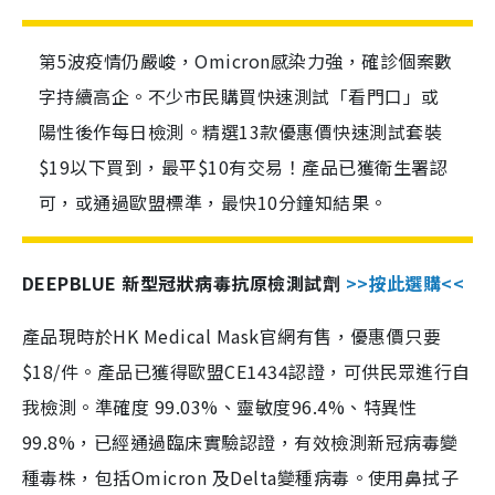
第5波疫情仍嚴峻，Omicron感染力強，確診個案數
字持續高企。不少市民購買快速測試「看門口」或
陽性後作每日檢測。精選13款優惠價快速測試套裝
$19以下買到，最平$10有交易！產品已獲衛生署認
可，或通過歐盟標準，最快10分鐘知結果。
DEEPBLUE 新型冠狀病毒抗原檢測試劑
>>按此選購<<
產品現時於HK Medical Mask官網有售，優惠價只要
$18/件。產品已獲得歐盟CE1434認證，可供民眾進行自
我檢測。準確度 99.03%、靈敏度96.4%、特異性
99.8%，已經通過臨床實驗認證，有效檢測新冠病毒變
種毒株，包括Omicron 及Delta變種病毒。使用鼻拭子