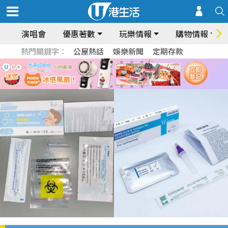
演唱會
優惠著數
玩樂情報
購物情報
熱門關鍵字：
公屋熱話
娛樂新聞
定期存款