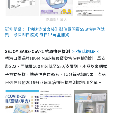
點擊圖片放大
延伸閱讀：【快速測試套裝】鄰住買開賣$9.9快速測試
劑！最快即日發貨 每日15萬盒補貨
SEJOY SARS-CoV-2 抗原快速檢測
>>按此選購<<
香港口罩品牌HK-M Mask抗疫價發售快速檢測劑，單支
裝$22，而購買500套裝低至$20/支買到。產品以鼻咽拭
子方式採樣，準確性高達99%，15分鐘就知結果。產品
已列在歐盟2019冠狀病毒病快速抗原測試通用名單。