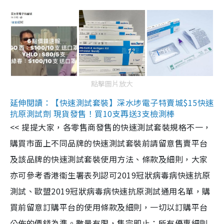
點擊圖片放大
延伸閱讀：【快速測試套裝】深水埗電子特賣城$15快速
抗原測試劑 現貨發售！買10支再送3支檢測棒
<< 提提大家，各零售商發售的快速測試套裝規格不一，
購買市面上不同品牌的快速測試套裝前請留意售賣平台
及該品牌的快速測試套裝使用方法、條款及細則，大家
亦可參考香港衞生署表列認可2019冠狀病毒病快速抗原
測試、歐盟2019冠狀病毒病快速抗原測試通用名單，購
買前留意訂購平台的使用條款及細則，一切以訂購平台
公佈的價錢為準。數量有限，售完即止；所有優惠細則