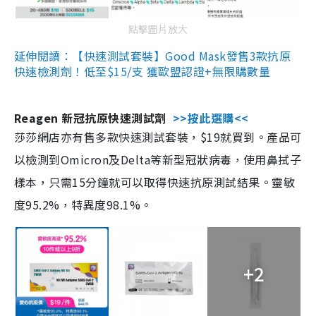
點擊圖片放大
延伸閱讀：【快速測試套裝】Good Mask發售3款抗原
快速檢測劑！低至$15/支 獲歐盟認證+無限購數量
Reagen 新冠抗原快速測試劑
>>按此選購<<
莎莎網店亦有售多款快速測試套裝，$19就買到。產品可
以檢測到Omicron及Delta等新型冠狀病毒，使用鼻拭子
樣本，只需15分鐘就可以取得快速抗原測試結果。靈敏
度95.2%，特異度98.1%。
+2