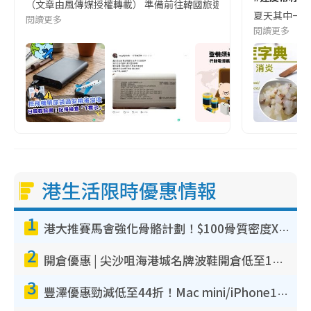
（文章由風傳媒授權轉載） 準備前往韓國旅遊的民眾，近期要特別留
夏天其中一種時
閱讀更多
閱讀更多
港生活限時優惠情報
1
港大推賽馬會強化骨骼計劃！$100骨質密度X光檢查 完成免費運動訓練送超市禮券！附參加資格
2
開倉優惠 | 尖沙咀海港城名牌波鞋開倉低至1折！On鞋$899起／Joy&Peace鞋履$98起
3
豐澤優惠勁減低至44折！Mac mini/iPhone17Pro大減價！廚房家電$220起