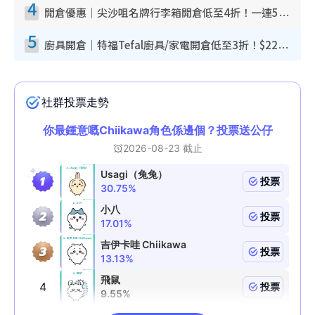
4
開倉優惠｜尖沙咀名牌行李箱開倉低至4折！一連5日 American Tourister/ace./Hallmark $200起！
5
廚具開倉｜特福Tefal廚具/家電開倉低至3折！$220起買平底鍋/炒鑊/湯煲！電飯煲/吸塵機/燙斗$418起