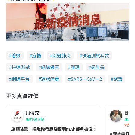
著數
疫情
新冠肺炎
快速測試套裝
快速測試
網購優惠
護理
衞生署
網購平台
冠狀病毒
SARS－CoV－2
歐盟
更多真實評價
風傳媒
營養教
旅遊攻略
生
香港
旅遊注意｜搭飛機帶尿袋標明mAh都會被沒收😱出發前切記檢查「1
#連皮帶籽都