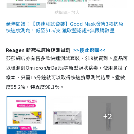
點擊圖片放大
延伸閱讀：【快速測試套裝】Good Mask發售3款抗原
快速檢測劑！低至$15/支 獲歐盟認證+無限購數量
Reagen 新冠抗原快速測試劑
>>按此選購<<
莎莎網店亦有售多款快速測試套裝，$19就買到。產品可
以檢測到Omicron及Delta等新型冠狀病毒，使用鼻拭子
樣本，只需15分鐘就可以取得快速抗原測試結果。靈敏
度95.2%，特異度98.1%。
+2