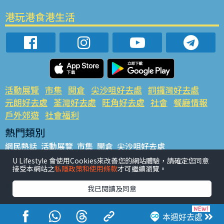
港玩港食港生活
活動展覽
市集
開倉
尖沙咀好去處
銅鑼灣好去處
元朗好去處
荃灣好去處
旺角好去處
社會
餐廳情報
戶外郊遊
社會福利
熱門類別
網民熱話
活動展覽
市集
開倉
尖沙咀好去處
銅鑼灣好去處
元朗好去處
荃灣好去處
旺角好去處
社會
U Lifestyle 會使用Cookies來改善您的網站體驗，請確定您同意
接受本網站之
私隱政策和使用條款
才可繼續瀏覽。
餐廳情報
戶外郊遊
熱門標籤
我已閱讀及同意
#UGO搵好去處
#人氣活動推介
#美食社群熱話
#親子玩樂好去處
#ULifestyle應用程式
#限時搶
本週好去處