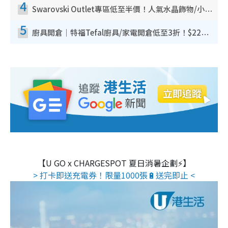
4
Swarovski Outlet專區低至半價！人氣水晶飾物/小擺設$138起！迪士尼款/水晶高跟鞋都有平
5
廚具開倉｜特福Tefal廚具/家電開倉低至3折！$220起買平底鍋/炒鑊/湯煲！電飯煲/吸塵機/燙斗$418起
【U GO x CHARGESPOT 夏日消暑企劃⚡】
> 打卡即送充電券！限量1000張🔋送完即止 <