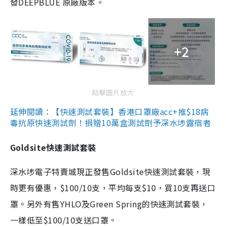
發DEEPBLUE 原廠版本。
+2
點擊圖片放大
延伸閱讀：【快速測試套裝】香港口罩廠acc+推$18病
毒抗原快速測試劑！捐贈10萬盒測試劑予深水埗露宿者
Goldsite快速測試套裝
深水埗電子特賣城現正發售Goldsite快速測試套裝，現
時更有優惠，$100/10支，平均每支$10，買10支再送口
罩。另外有售YHLO及Green Spring的快速測試套裝，
一樣低至$100/10支送口罩。