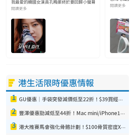
我最愛的韓國女演員孔曉振終於要回歸小螢幕啦!這次的劇本改編自同名
閱讀更多
閱讀更多
港生活限時優惠情報
1
GU優惠｜手袋突發減價低至22折！$39買經典波士頓包/餃子袋！飾物同步減價$29起！
2
豐澤優惠勁減低至44折！Mac mini/iPhone17Pro大減價！廚房家電$220起
3
港大推賽馬會強化骨骼計劃！$100骨質密度X光檢查 完成免費運動訓練送超市禮券！附參加資格