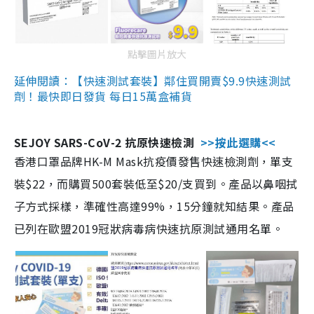
點擊圖片放大
延伸閱讀：【快速測試套裝】鄰住買開賣$9.9快速測試
劑！最快即日發貨 每日15萬盒補貨
SEJOY SARS-CoV-2 抗原快速檢測
>>按此選購<<
香港口罩品牌HK-M Mask抗疫價發售快速檢測劑，單支
裝$22，而購買500套裝低至$20/支買到。產品以鼻咽拭
子方式採樣，準確性高達99%，15分鐘就知結果。產品
已列在歐盟2019冠狀病毒病快速抗原測試通用名單。