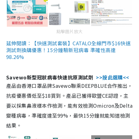
點擊圖片放大
延伸閱讀：【快速測試套裝】CATALO全線門市$16快速
測試劑換購優惠！15分鐘驗新冠病毒 準確性高達
98.26%
Savewo新型冠狀病毒快速抗原測試劑
>>按此選購<<
產品由香港口罩品牌Savewo聯乘DEEPBLUE合作推出，
抗疫優惠價低至$18買到。產品已獲得歐盟CE認證，主
要以採集鼻液樣本作檢測，能有效檢測Omicron及Delta
變種病毒，準確度達至99%，最快15分鐘就能知道檢測
結果。