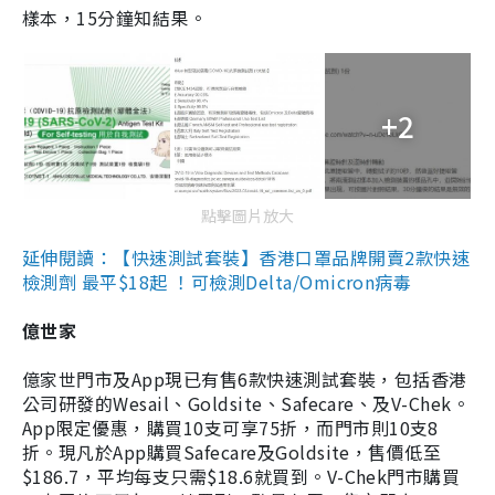
樣本，15分鐘知結果。
+2
點擊圖片放大
延伸閱讀：【快速測試套裝】香港口罩品牌開賣2款快速
檢測劑 最平$18起 ！可檢測Delta/Omicron病毒
億世家
億家世門市及App現已有售6款快速測試套裝，包括香港
公司研發的Wesail、Goldsite、Safecare、及V-Chek。
App限定優惠，購買10支可享75折，而門市則10支8
折。現凡於App購買Safecare及Goldsite，售價低至
$186.7，平均每支只需$18.6就買到。V-Chek門市購買