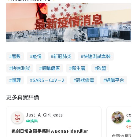
著數
疫情
新冠肺炎
快速測試套裝
快速測試
網購優惠
衞生署
歐盟
護理
SARS－CoV－2
冠狀病毒
網購平台
更多真實評價
Just_A_Girl_eats
co c
娛樂
吹
台灣
追劇日常🎬 殺手媽咪 A Bona Fide Killer
台灣地鐵宣