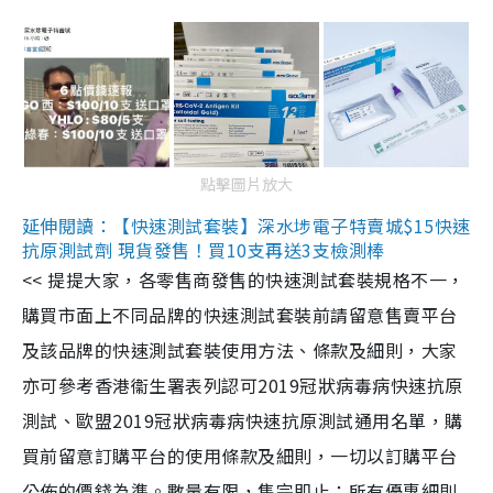
點擊圖片放大
延伸閱讀：【快速測試套裝】深水埗電子特賣城$15快速
抗原測試劑 現貨發售！買10支再送3支檢測棒
<< 提提大家，各零售商發售的快速測試套裝規格不一，
購買市面上不同品牌的快速測試套裝前請留意售賣平台
及該品牌的快速測試套裝使用方法、條款及細則，大家
亦可參考香港衞生署表列認可2019冠狀病毒病快速抗原
測試、歐盟2019冠狀病毒病快速抗原測試通用名單，購
買前留意訂購平台的使用條款及細則，一切以訂購平台
公佈的價錢為準。數量有限，售完即止；所有優惠細則