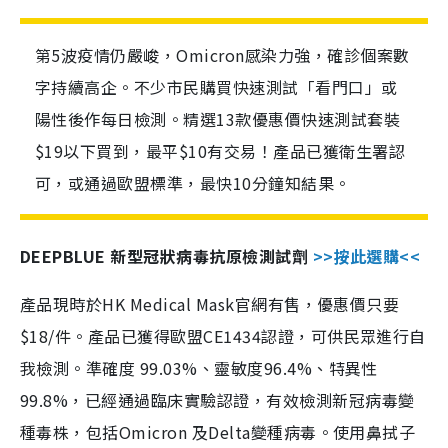
第5波疫情仍嚴峻，Omicron感染力強，確診個案數
字持續高企。不少市民購買快速測試「看門口」或
陽性後作每日檢測。精選13款優惠價快速測試套裝
$19以下買到，最平$10有交易！產品已獲衛生署認
可，或通過歐盟標準，最快10分鐘知結果。
DEEPBLUE 新型冠狀病毒抗原檢測試劑
>>按此選購<<
產品現時於HK Medical Mask官網有售，優惠價只要
$18/件。產品已獲得歐盟CE1434認證，可供民眾進行自
我檢測。準確度 99.03%、靈敏度96.4%、特異性
99.8%，已經通過臨床實驗認證，有效檢測新冠病毒變
種毒株，包括Omicron 及Delta變種病毒。使用鼻拭子