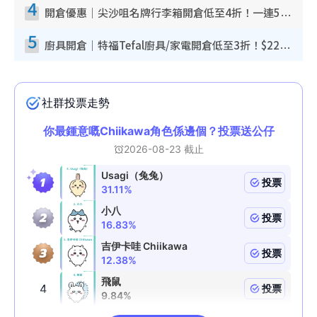
4
開倉優惠｜尖沙咀名牌行李箱開倉低至4折！一連5日 American Tourister/ace./Hallmark $200起！
5
廚具開倉｜特福Tefal廚具/家電開倉低至3折！$220起買平底鍋/炒鑊/湯煲！電飯煲/吸塵機/燙斗$418起