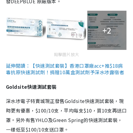
發DEEPBLUE 原廠版本。
+2
點擊圖片放大
延伸閱讀：【快速測試套裝】香港口罩廠acc+推$18病
毒抗原快速測試劑！捐贈10萬盒測試劑予深水埗露宿者
Goldsite快速測試套裝
深水埗電子特賣城現正發售Goldsite快速測試套裝，現
時更有優惠，$100/10支，平均每支$10，買10支再送口
罩。另外有售YHLO及Green Spring的快速測試套裝，
一樣低至$100/10支送口罩。