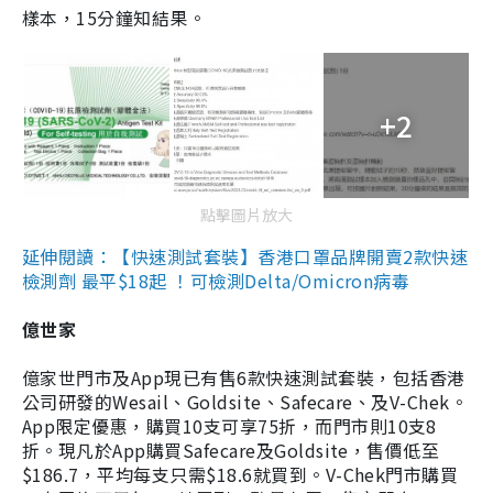
樣本，15分鐘知結果。
+2
點擊圖片放大
延伸閱讀：【快速測試套裝】香港口罩品牌開賣2款快速
檢測劑 最平$18起 ！可檢測Delta/Omicron病毒
億世家
億家世門市及App現已有售6款快速測試套裝，包括香港
公司研發的Wesail、Goldsite、Safecare、及V-Chek。
App限定優惠，購買10支可享75折，而門市則10支8
折。現凡於App購買Safecare及Goldsite，售價低至
$186.7，平均每支只需$18.6就買到。V-Chek門市購買