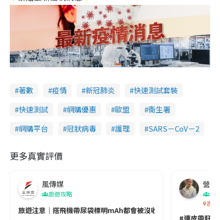
著數
疫情
新冠肺炎
快速測試套裝
快速測試
網購優惠
歐盟
衞生署
網購平台
冠狀病毒
護理
SARS－CoV－2
更多真實評價
風傳媒
營養教
旅遊攻略
生
香港
旅遊注意｜搭飛機帶尿袋標明mAh都會被沒收😱出發前切記檢查「1
#連皮帶籽都