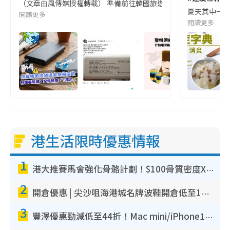
（文章由風傳媒授權轉載） 準備前往韓國旅遊的民眾，近期要特別留
夏天其中一種時
閱讀更多
閱讀更多
港生活限時優惠情報
1
港大推賽馬會強化骨骼計劃！$100骨質密度X光檢查 完成免費運動訓練送超市禮券！附參加資格
2
開倉優惠 | 尖沙咀海港城名牌波鞋開倉低至1折！On鞋$899起／Joy&Peace鞋履$98起
3
豐澤優惠勁減低至44折！Mac mini/iPhone17Pro大減價！廚房家電$220起