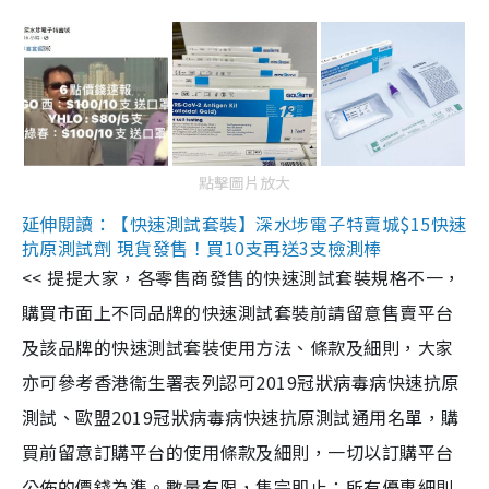
點擊圖片放大
延伸閱讀：【快速測試套裝】深水埗電子特賣城$15快速
抗原測試劑 現貨發售！買10支再送3支檢測棒
<< 提提大家，各零售商發售的快速測試套裝規格不一，
購買市面上不同品牌的快速測試套裝前請留意售賣平台
及該品牌的快速測試套裝使用方法、條款及細則，大家
亦可參考香港衞生署表列認可2019冠狀病毒病快速抗原
測試、歐盟2019冠狀病毒病快速抗原測試通用名單，購
買前留意訂購平台的使用條款及細則，一切以訂購平台
公佈的價錢為準。數量有限，售完即止；所有優惠細則