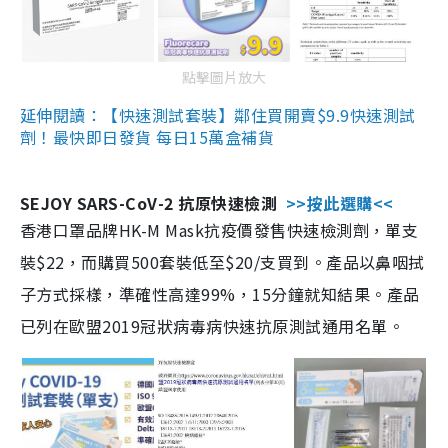
點擊圖片放大
延伸閱讀：【快速測試套裝】鄰住買開賣$9.9快速測試
劑！最快即日發貨 每日15萬盒補貨
SEJOY SARS-CoV-2 抗原快速檢測
>>按此選購<<
香港口罩品牌HK-M Mask抗疫價發售快速檢測劑，單支
裝$22，而購買500套裝低至$20/支買到。產品以鼻咽拭
子方式採樣，準確性高達99%，15分鐘就知結果。產品
已列在歐盟2019冠狀病毒病快速抗原測試通用名單。