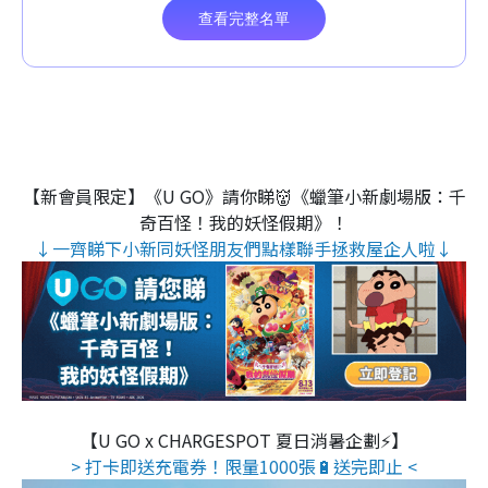
【新會員限定】《U GO》請你睇👹《蠟筆小新劇場版：千
奇百怪！我的妖怪假期》！
↓一齊睇下小新同妖怪朋友們點樣聯手拯救屋企人啦↓
【U GO x CHARGESPOT 夏日消暑企劃⚡】
> 打卡即送充電券！限量1000張🔋送完即止 <