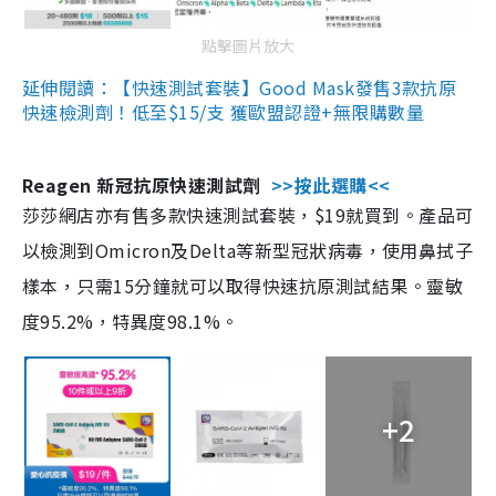
點擊圖片放大
延伸閱讀：【快速測試套裝】Good Mask發售3款抗原
快速檢測劑！低至$15/支 獲歐盟認證+無限購數量
Reagen 新冠抗原快速測試劑
>>按此選購<<
莎莎網店亦有售多款快速測試套裝，$19就買到。產品可
以檢測到Omicron及Delta等新型冠狀病毒，使用鼻拭子
樣本，只需15分鐘就可以取得快速抗原測試結果。靈敏
度95.2%，特異度98.1%。
+2