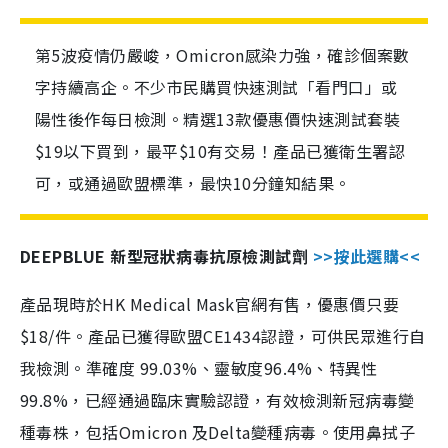
第5波疫情仍嚴峻，Omicron感染力強，確診個案數
字持續高企。不少市民購買快速測試「看門口」或
陽性後作每日檢測。精選13款優惠價快速測試套裝
$19以下買到，最平$10有交易！產品已獲衛生署認
可，或通過歐盟標準，最快10分鐘知結果。
DEEPBLUE 新型冠狀病毒抗原檢測試劑
>>按此選購<<
產品現時於HK Medical Mask官網有售，優惠價只要
$18/件。產品已獲得歐盟CE1434認證，可供民眾進行自
我檢測。準確度 99.03%、靈敏度96.4%、特異性
99.8%，已經通過臨床實驗認證，有效檢測新冠病毒變
種毒株，包括Omicron 及Delta變種病毒。使用鼻拭子