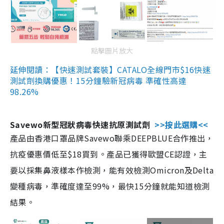
點擊圖片放大
延伸閱讀：【快速測試套裝】CATALO全線門市$16快速
測試劑換購優惠！15分鐘驗新冠病毒 準確性高達
98.26%
Savewo新型冠狀病毒快速抗原測試劑
>>按此選購<<
產品由香港口罩品牌Savewo聯乘DEEPBLUE合作推出，
抗疫優惠價低至$18買到。產品已獲得歐盟CE認證，主
要以採集鼻液樣本作檢測，能有效檢測Omicron及Delta
變種病毒，準確度達至99%，最快15分鐘就能知道檢測
結果。