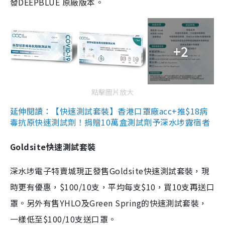
發DEEPBLUE 原廠版本。
+2
點擊圖片放大
延伸閱讀：【快速測試套裝】香港口罩廠acc+推$18病
毒抗原快速測試劑！捐贈10萬盒測試劑予深水埗露宿者
Goldsite快速測試套裝
深水埗電子特賣城現正發售Goldsite快速測試套裝，現
時更有優惠，$100/10支，平均每支$10，買10支再送口
罩。另外有售YHLO及Green Spring的快速測試套裝，
一樣低至$100/10支送口罩。