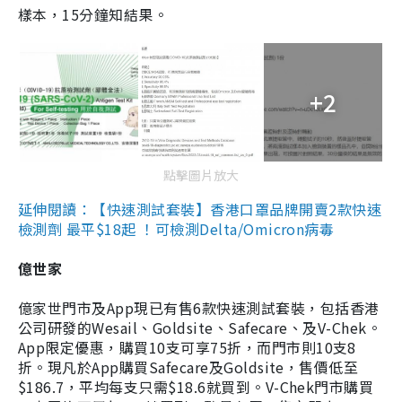
樣本，15分鐘知結果。
+2
點擊圖片放大
延伸閱讀：【快速測試套裝】香港口罩品牌開賣2款快速
檢測劑 最平$18起 ！可檢測Delta/Omicron病毒
億世家
億家世門市及App現已有售6款快速測試套裝，包括香港
公司研發的Wesail、Goldsite、Safecare、及V-Chek。
App限定優惠，購買10支可享75折，而門市則10支8
折。現凡於App購買Safecare及Goldsite，售價低至
$186.7，平均每支只需$18.6就買到。V-Chek門市購買