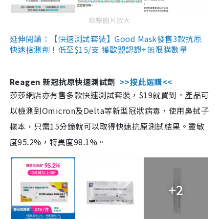
點擊圖片放大
延伸閱讀：【快速測試套裝】Good Mask發售3款抗原
快速檢測劑！低至$15/支 獲歐盟認證+無限購數量
Reagen 新冠抗原快速測試劑
>>按此選購<<
莎莎網店亦有售多款快速測試套裝，$19就買到。產品可
以檢測到Omicron及Delta等新型冠狀病毒，使用鼻拭子
樣本，只需15分鐘就可以取得快速抗原測試結果。靈敏
度95.2%，特異度98.1%。
+2