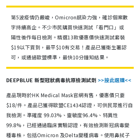
第5波疫情仍嚴峻，Omicron感染力強，確診個案數
字持續高企。不少市民購買快速測試「看門口」或
陽性後作每日檢測。精選13款優惠價快速測試套裝
$19以下買到，最平$10有交易！產品已獲衛生署認
可，或通過歐盟標準，最快10分鐘知結果。
DEEPBLUE 新型冠狀病毒抗原檢測試劑
>>按此選購<<
產品現時於HK Medical Mask官網有售，優惠價只要
$18/件。產品已獲得歐盟CE1434認證，可供民眾進行自
我檢測。準確度 99.03%、靈敏度96.4%、特異性
99.8%，已經通過臨床實驗認證，有效檢測新冠病毒變
種毒株，包括Omicron 及Delta變種病毒。使用鼻拭子