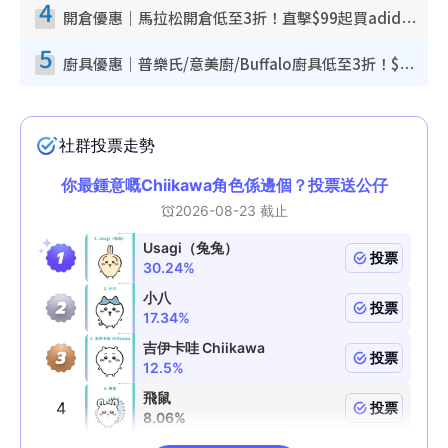
4
開倉優惠｜馬拉松開倉低至3折！直擊$99起買adidas／New Balance／Puma鞋款 STANLEY保溫杯劈價至$119起
5
廚具優惠｜普樂氏/意美廚/Buffalo廚具低至3折！$89起買煎鍋／炒鑊／個人鍋 同場小家電激減至$99起