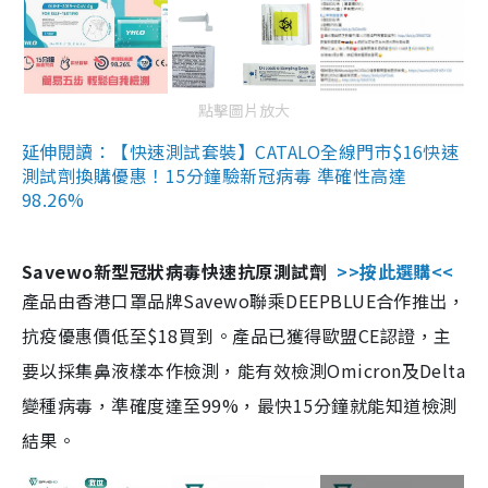
點擊圖片放大
延伸閱讀：【快速測試套裝】CATALO全線門市$16快速
測試劑換購優惠！15分鐘驗新冠病毒 準確性高達
98.26%
Savewo新型冠狀病毒快速抗原測試劑
>>按此選購<<
產品由香港口罩品牌Savewo聯乘DEEPBLUE合作推出，
抗疫優惠價低至$18買到。產品已獲得歐盟CE認證，主
要以採集鼻液樣本作檢測，能有效檢測Omicron及Delta
變種病毒，準確度達至99%，最快15分鐘就能知道檢測
結果。