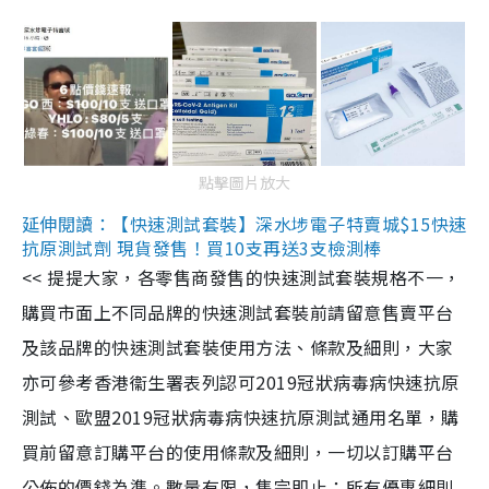
點擊圖片放大
延伸閱讀：【快速測試套裝】深水埗電子特賣城$15快速
抗原測試劑 現貨發售！買10支再送3支檢測棒
<< 提提大家，各零售商發售的快速測試套裝規格不一，
購買市面上不同品牌的快速測試套裝前請留意售賣平台
及該品牌的快速測試套裝使用方法、條款及細則，大家
亦可參考香港衞生署表列認可2019冠狀病毒病快速抗原
測試、歐盟2019冠狀病毒病快速抗原測試通用名單，購
買前留意訂購平台的使用條款及細則，一切以訂購平台
公佈的價錢為準。數量有限，售完即止；所有優惠細則