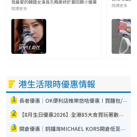
我最愛的韓國女演員孔曉振終於要回歸小螢幕啦!這次的劇本改編自同名
閱讀更多
閱讀更多
港生活限時優惠情報
1
長者優惠｜OK便利店推樂悠咭優惠！買麵包/牛奶/保健品拍卡即減
2
【8月生日優惠2026】全港85大食買玩著數攻略 自助餐/火鍋放題同行免費＋誠品/DONKI送現金券
3
開倉優惠｜銅鑼灣MICHAEL KORS開倉低至17折！直擊$500起買手袋/銀包/鞋款 必買經典Jet Set系列