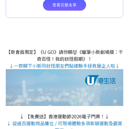
【新會員限定】《U GO》請你睇👹《蠟筆小新劇場版：千
奇百怪！我的妖怪假期》！
↓一齊睇下小新同妖怪朋友們點樣聯手拯救屋企人啦↓
↓ 【免費送】香港運動節2026電子門票！↓
↓ 設過百運動用品攤位 / 可現場體驗多項新穎運動及觀賞