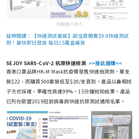
點擊圖片放大
延伸閱讀：【快速測試套裝】鄰住買開賣$9.9快速測試
劑！最快即日發貨 每日15萬盒補貨
SEJOY SARS-CoV-2 抗原快速檢測
>>按此選購<<
香港口罩品牌HK-M Mask抗疫價發售快速檢測劑，單支
裝$22，而購買500套裝低至$20/支買到。產品以鼻咽拭
子方式採樣，準確性高達99%，15分鐘就知結果。產品
已列在歐盟2019冠狀病毒病快速抗原測試通用名單。