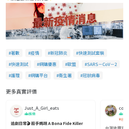
著數
疫情
新冠肺炎
快速測試套裝
快速測試
網購優惠
歐盟
SARS－CoV－2
護理
網購平台
衞生署
冠狀病毒
更多真實評價
Just_A_Girl_eats
co c
娛樂
吹
台灣
追劇日常🎬 殺手媽咪 A Bona Fide Killer
台灣地鐵宣