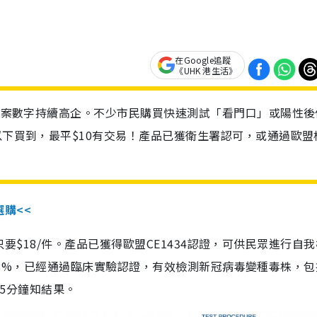
在Google追蹤
《UHK 港生活》
診個案數字持續高企。不少市民購買快速測試「看門口」或陽性後
以下買到，最平$10有交易！產品已獲衛生署認可，或通過歐盟
選購<<
惠價只要$18/件。產品已獲得歐盟CE1434認證，可供民眾進行自
性99.8%，已經通過臨床實驗認證，有效檢測新冠病毒變種毒株，
，15分鐘知結果。