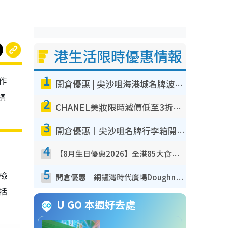
港生活限時優惠情報
1
作
開倉優惠 | 尖沙咀海港城名牌波鞋開倉低至1折！On鞋$899起／Joy&Peace鞋履$98起
標
2
CHANEL美妝限時減價低至3折！人氣粉底/唇膏/精華液低至$275！COCO香水都有平
3
開倉優惠｜尖沙咀名牌行李箱開倉低至4折！一連5日 American Tourister/ace./Hallmark $200起！
4
【8月生日優惠2026】全港85大食買玩著數攻略 自助餐/火鍋放題同行免費＋誠品/DONKI送現金券
5
我檢
開倉優惠｜銅鑼灣時代廣場Doughnut/Campo Marzio開倉低至1折！背囊、書包、手袋劈價$200起
包括
U GO 本週好去處