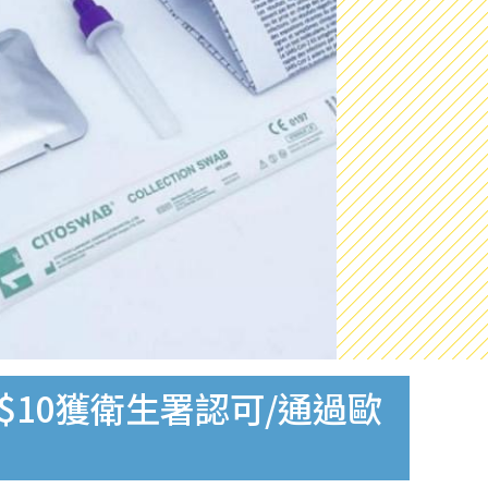
$10獲衛生署認可/通過歐