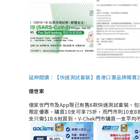
延伸閱讀：【快速測試套裝】香港口罩品牌開賣2款快速
億世家
億家世門市及App現已有售6款快速測試套裝，包括香港公司
限定優惠，購買10支可享75折，而門市則10支8折。現
支只需$18.6就買到。V-Chek門市購買一支平