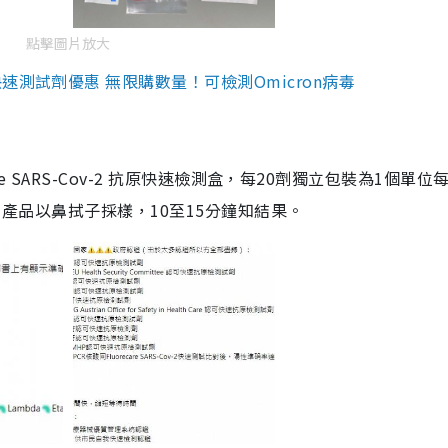
點擊圖片放大
測試劑優惠 無限購數量！可檢測Omicron病毒
are SARS-Cov-2 抗原快速檢測盒，每20劑獨立包裝為1個單位
5。產品以鼻拭子採樣，10至15分鐘知結果。