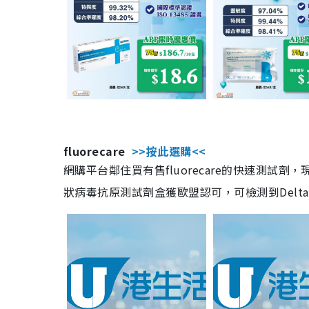
fluorecare
>>按此選購<<
網購平台鄰住買有售fluorecare的快速測試
狀病毒抗原測試劑盒獲歐盟認可，可檢測到Delta及