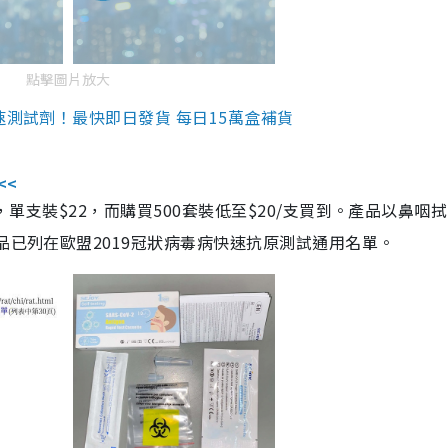
點擊圖片放大
速測試劑！最快即日發貨 每日15萬盒補貨
<<
，單支裝$22，而購買500套裝低至$20/支買到。產品以鼻咽
品已列在歐盟2019冠狀病毒病快速抗原測試通用名單。