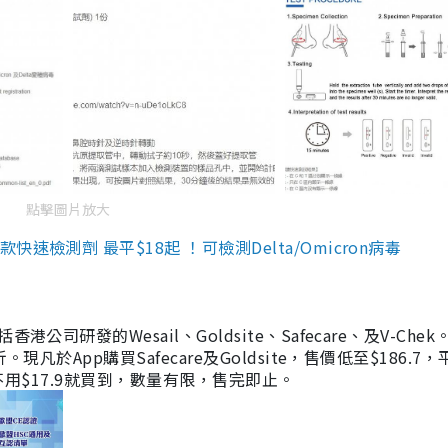
點擊圖片放大
檢測劑 最平$18起 ！可檢測Delta/Omicron病毒
研發的Wesail、Goldsite、Safecare、及V-Chek。
凡於App購買Safecare及Goldsite，售價低至$186.7
均不用$17.9就買到，數量有限，售完即止。