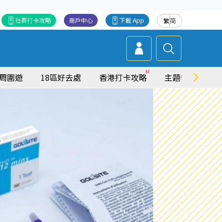
社群打卡攻略
商戶中心
下載 App
繁
简
周圍遊
18區好去處
香港打卡攻略
主題特集