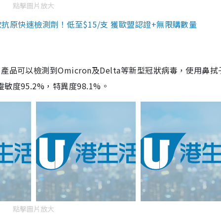
點擊圖片放大
3款抗原快速檢測劑！低至$15/支 獲歐盟認證+無限購數量
品可以檢測到Omicron及Delta等新型冠狀病毒，使用鼻拭
度95.2%，特異度98.1%。
點擊圖片放大