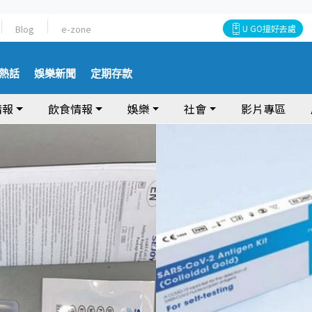
Blog
e-zone
U GO搵好去處
熱話
娛樂新聞
定期存款
情報
飲食情報
娛樂
社會
影片專區