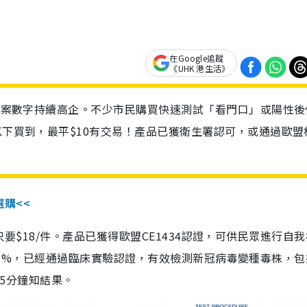
在Google追蹤
《UHK 港生活》
診個案數字持續高企。不少市民購買快速測試「看門口」或陽性後
以下買到，最平$10有交易！產品已獲衛生署認可，或通過歐盟
選購<<
惠價只要$18/件。產品已獲得歐盟CE1434認證，可供民眾進行自
性99.8%，已經通過臨床實驗認證，有效檢測新冠病毒變種毒株，
，15分鐘知結果。