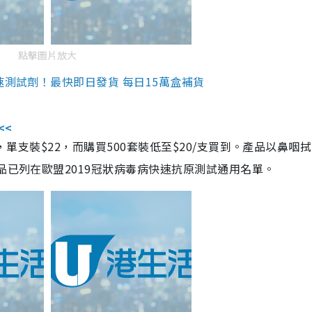
點擊圖片放大
速測試劑！最快即日發貨 每日15萬盒補貨
<<
，單支裝$22，而購買500套裝低至$20/支買到。產品以鼻咽
品已列在歐盟2019冠狀病毒病快速抗原測試通用名單。