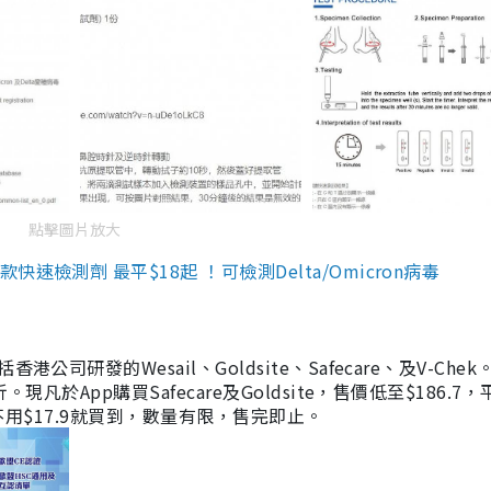
點擊圖片放大
檢測劑 最平$18起 ！可檢測Delta/Omicron病毒
研發的Wesail、Goldsite、Safecare、及V-Chek。
凡於App購買Safecare及Goldsite，售價低至$186.7
均不用$17.9就買到，數量有限，售完即止。