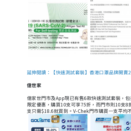
延伸閱讀：【快速測試套裝】香港口罩品牌開賣2款快速
億世家
億家世門市及App現已有售6款快速測試套裝，包括香港公司
限定優惠，購買10支可享75折，而門市則10支8折。現
支只需$18.6就買到。V-Chek門市購買一支平