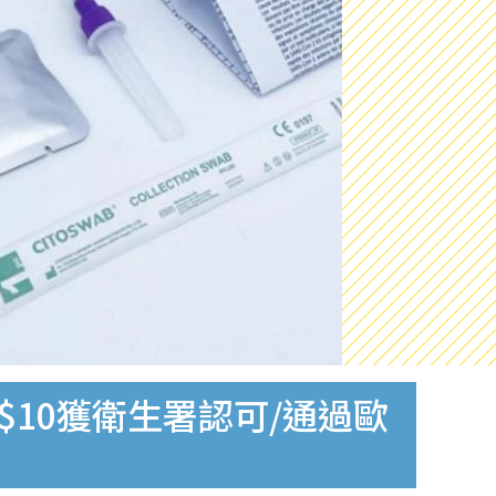
$10獲衛生署認可/通過歐