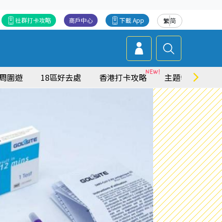
社群打卡攻略
商戶中心
下載 App
繁
简
周圍遊
18區好去處
香港打卡攻略
主題特集