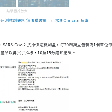
點擊圖片放大
測試劑優惠 無限購數量！可檢測Omicron病毒
are SARS-Cov-2 抗原快速檢測盒，每20劑獨立包裝為1個單位
5。產品以鼻拭子採樣，10至15分鐘知結果。