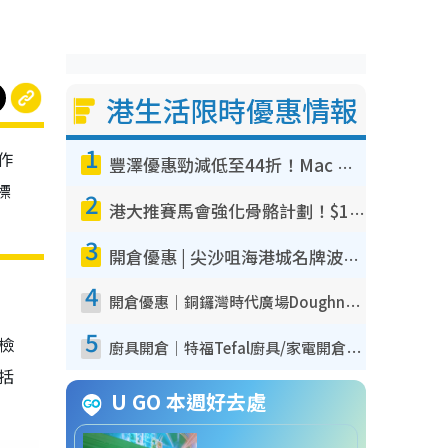
港生活限時優惠情報
1
作
豐澤優惠勁減低至44折！Mac mini/iPhone17Pro大減價！廚房家電$220起
標
2
港大推賽馬會強化骨骼計劃！$100骨質密度X光檢查 完成免費運動訓練送超市禮券！附參加資格
3
開倉優惠 | 尖沙咀海港城名牌波鞋開倉低至1折！On鞋$899起／Joy&Peace鞋履$98起
4
開倉優惠｜銅鑼灣時代廣場Doughnut/Campo Marzio開倉低至1折！背囊、書包、手袋劈價$200起
5
我檢
廚具開倉｜特福Tefal廚具/家電開倉低至3折！$220起買平底鍋/炒鑊/湯煲！電飯煲/吸塵機/燙斗$418起
包括
U GO 本週好去處