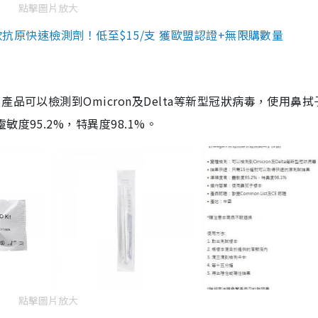
點擊圖片放大
3款抗原快速檢測劑！低至$15/支 獲歐盟認證+無限購數量
品可以檢測到Omicron及Delta等新型冠狀病毒，使用鼻拭
度95.2%，特異度98.1%。
點擊圖片放大