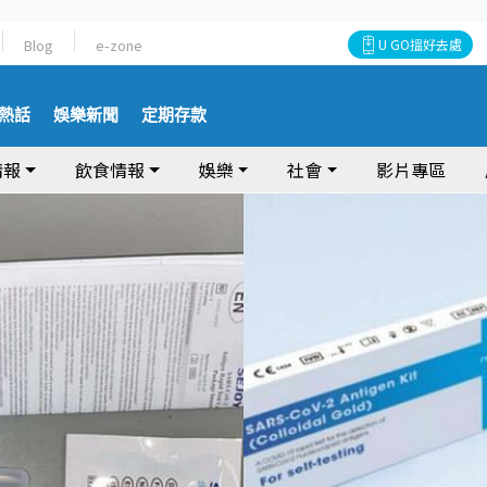
Blog
e-zone
U GO搵好去處
熱話
娛樂新聞
定期存款
情報
飲食情報
娛樂
社會
影片專區