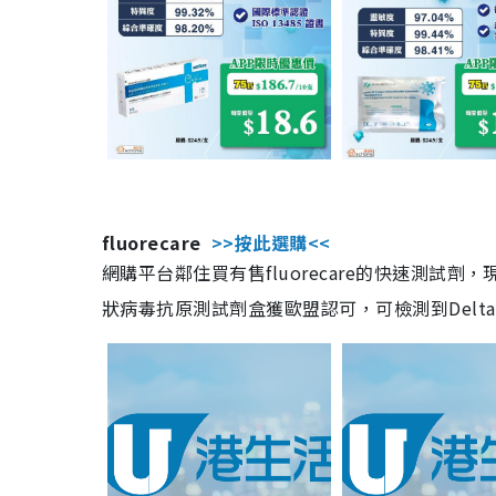
fluorecare
>>按此選購<<
網購平台鄰住買有售fluorecare的快速測試
狀病毒抗原測試劑盒獲歐盟認可，可檢測到Delta及