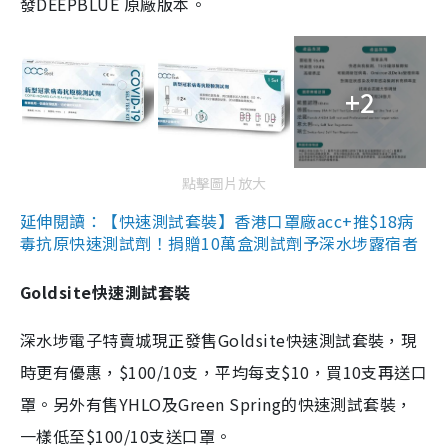
發DEEPBLUE 原廠版本。
+2
點擊圖片放大
延伸閱讀：【快速測試套裝】香港口罩廠acc+推$18病
毒抗原快速測試劑！捐贈10萬盒測試劑予深水埗露宿者
Goldsite快速測試套裝
深水埗電子特賣城現正發售Goldsite快速測試套裝，現
時更有優惠，$100/10支，平均每支$10，買10支再送口
罩。另外有售YHLO及Green Spring的快速測試套裝，
一樣低至$100/10支送口罩。