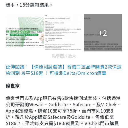
樣本，15分鐘知結果。
+2
點擊圖片放大
延伸閱讀：【快速測試套裝】香港口罩品牌開賣2款快速
檢測劑 最平$18起 ！可檢測Delta/Omicron病毒
億世家
億家世門市及App現已有售6款快速測試套裝，包括香港
公司研發的Wesail、Goldsite、Safecare、及V-Chek。
App限定優惠，購買10支可享75折，而門市則10支8
折。現凡於App購買Safecare及Goldsite，售價低至
$186.7，平均每支只需$18.6就買到。V-Chek門市購買