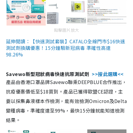
點擊圖片放大
延伸閱讀：【快速測試套裝】CATALO全線門市$16快速
測試劑換購優惠！15分鐘驗新冠病毒 準確性高達
98.26%
Savewo新型冠狀病毒快速抗原測試劑
>>按此選購<<
產品由香港口罩品牌Savewo聯乘DEEPBLUE合作推出，
抗疫優惠價低至$18買到。產品已獲得歐盟CE認證，主
要以採集鼻液樣本作檢測，能有效檢測Omicron及Delta
變種病毒，準確度達至99%，最快15分鐘就能知道檢測
結果。