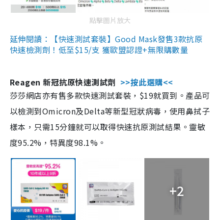
點擊圖片放大
延伸閱讀：【快速測試套裝】Good Mask發售3款抗原
快速檢測劑！低至$15/支 獲歐盟認證+無限購數量
Reagen 新冠抗原快速測試劑
>>按此選購<<
莎莎網店亦有售多款快速測試套裝，$19就買到。產品可
以檢測到Omicron及Delta等新型冠狀病毒，使用鼻拭子
樣本，只需15分鐘就可以取得快速抗原測試結果。靈敏
度95.2%，特異度98.1%。
+2