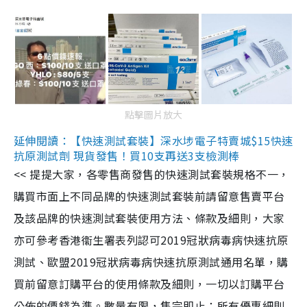
點擊圖片放大
延伸閱讀：【快速測試套裝】深水埗電子特賣城$15快速
抗原測試劑 現貨發售！買10支再送3支檢測棒
<< 提提大家，各零售商發售的快速測試套裝規格不一，
購買市面上不同品牌的快速測試套裝前請留意售賣平台
及該品牌的快速測試套裝使用方法、條款及細則，大家
亦可參考香港衞生署表列認可2019冠狀病毒病快速抗原
測試、歐盟2019冠狀病毒病快速抗原測試通用名單，購
買前留意訂購平台的使用條款及細則，一切以訂購平台
公佈的價錢為準。數量有限，售完即止；所有優惠細則