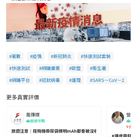
著數
疫情
新冠肺炎
快速測試套裝
快速測試
網購優惠
歐盟
衞生署
網購平台
冠狀病毒
護理
SARS－CoV－2
更多真實評價
風傳媒
營養教
旅遊攻略
生
香港
旅遊注意｜搭飛機帶尿袋標明mAh都會被沒收😱出發前切記檢查「1
#連皮帶籽都