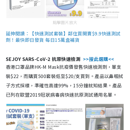
點擊圖片放大
延伸閱讀：【快速測試套裝】鄰住買開賣$9.9快速測試
劑！最快即日發貨 每日15萬盒補貨
SEJOY SARS-CoV-2 抗原快速檢測
>>按此選購<<
香港口罩品牌HK-M Mask抗疫價發售快速檢測劑，單支
裝$22，而購買500套裝低至$20/支買到。產品以鼻咽拭
子方式採樣，準確性高達99%，15分鐘就知結果。產品
已列在歐盟2019冠狀病毒病快速抗原測試通用名單。