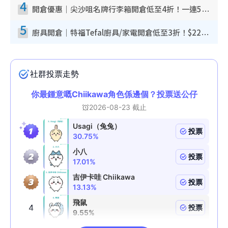
4
開倉優惠｜尖沙咀名牌行李箱開倉低至4折！一連5日 American Tourister/ace./Hallmark $200起！
5
廚具開倉｜特福Tefal廚具/家電開倉低至3折！$220起買平底鍋/炒鑊/湯煲！電飯煲/吸塵機/燙斗$418起