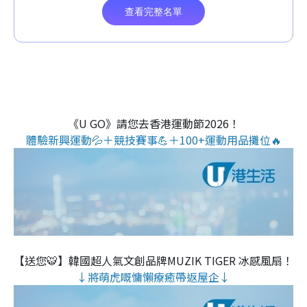
《U GO》請您去香港運動節2026！
體驗新興運動💦＋競技賽事💪＋100+運動用品攤位🔥
【送您🐯】韓國超人氣文創品牌MUZIK TIGER 冰感風扇！
↓將萌虎嘅慵懶療癒帶返屋企↓