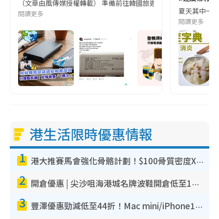
（文章由風傳媒授權轉載） 準備前往韓國旅遊的民眾，近期要特別留
夏天其中一種時
閱讀更多
閱讀更多
港生活限時優惠情報
1
港大推賽馬會強化骨骼計劃！$100骨質密度X光檢查 完成免費運動訓練送超市禮券！附參加資格
2
開倉優惠 | 尖沙咀海港城名牌波鞋開倉低至1折！On鞋$899起／Joy&Peace鞋履$98起
3
豐澤優惠勁減低至44折！Mac mini/iPhone17Pro大減價！廚房家電$220起