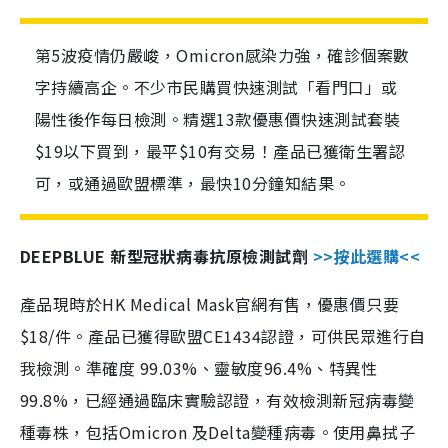
第5波疫情仍嚴峻，Omicron感染力強，確診個案數
字持續高企。不少市民購買快速測試「看門口」或
陽性後作每日檢測。精選13款優惠價快速測試套裝
$19以下買到，最平$10有交易！產品已獲衛生署認
可，或通過歐盟標準，最快10分鐘知結果。
DEEPBLUE 新型冠狀病毒抗原檢測試劑
>>按此選購<<
產品現時於HK Medical Mask官網有售，優惠價只要
$18/件。產品已獲得歐盟CE1434認證，可供民眾進行自
我檢測。準確度 99.03%、靈敏度96.4%、特異性
99.8%，已經通過臨床實驗認證，有效檢測新冠病毒變
種毒株，包括Omicron 及Delta變種病毒。使用鼻拭子