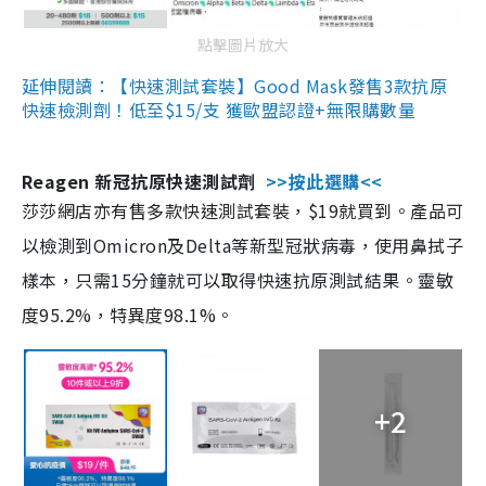
點擊圖片放大
延伸閱讀：【快速測試套裝】Good Mask發售3款抗原
快速檢測劑！低至$15/支 獲歐盟認證+無限購數量
Reagen 新冠抗原快速測試劑
>>按此選購<<
莎莎網店亦有售多款快速測試套裝，$19就買到。產品可
以檢測到Omicron及Delta等新型冠狀病毒，使用鼻拭子
樣本，只需15分鐘就可以取得快速抗原測試結果。靈敏
度95.2%，特異度98.1%。
+2