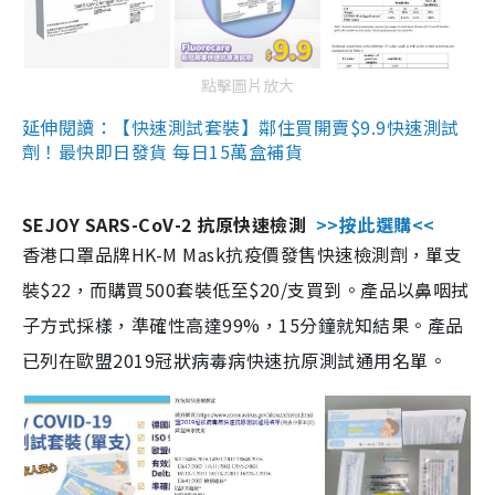
點擊圖片放大
延伸閱讀：【快速測試套裝】鄰住買開賣$9.9快速測試
劑！最快即日發貨 每日15萬盒補貨
SEJOY SARS-CoV-2 抗原快速檢測
>>按此選購<<
香港口罩品牌HK-M Mask抗疫價發售快速檢測劑，單支
裝$22，而購買500套裝低至$20/支買到。產品以鼻咽拭
子方式採樣，準確性高達99%，15分鐘就知結果。產品
已列在歐盟2019冠狀病毒病快速抗原測試通用名單。