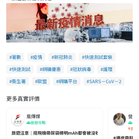
著數
疫情
新冠肺炎
快速測試套裝
快速測試
網購優惠
冠狀病毒
護理
衞生署
歐盟
網購平台
SARS－CoV－2
更多真實評價
風傳媒
營養教
旅遊攻略
生
香港
旅遊注意｜搭飛機帶尿袋標明mAh都會被沒收😱出發前切記檢查「1
#連皮帶籽都