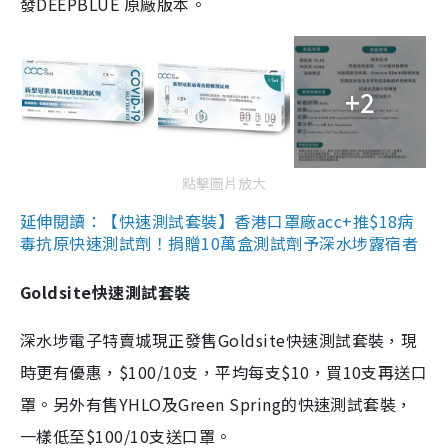
發DEEPBLUE 原廠版本。
+2
點擊圖片放大
延伸閱讀：【快速測試套裝】香港口罩廠acc+推$18病
毒抗原快速測試劑！捐贈10萬盒測試劑予深水埗露宿者
Goldsite快速測試套裝
深水埗電子特賣城現正發售Goldsite快速測試套裝，現
時更有優惠，$100/10支，平均每支$10，買10支再送口
罩。另外有售YHLO及Green Spring的快速測試套裝，
一樣低至$100/10支送口罩。