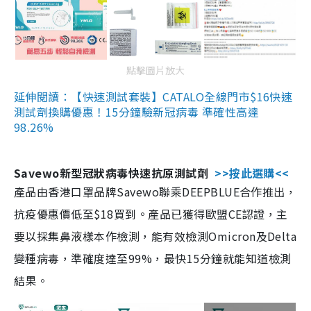
點擊圖片放大
延伸閱讀：【快速測試套裝】CATALO全線門市$16快速
測試劑換購優惠！15分鐘驗新冠病毒 準確性高達
98.26%
Savewo新型冠狀病毒快速抗原測試劑
>>按此選購<<
產品由香港口罩品牌Savewo聯乘DEEPBLUE合作推出，
抗疫優惠價低至$18買到。產品已獲得歐盟CE認證，主
要以採集鼻液樣本作檢測，能有效檢測Omicron及Delta
變種病毒，準確度達至99%，最快15分鐘就能知道檢測
結果。