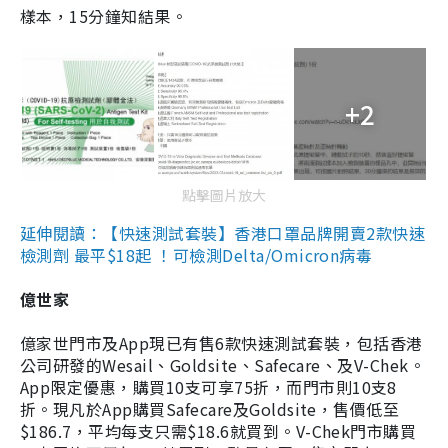
樣本，15分鐘知結果。
+2
點擊圖片放大
延伸閱讀：【快速測試套裝】香港口罩品牌開賣2款快速
檢測劑 最平$18起 ！可檢測Delta/Omicron病毒
億世家
億家世門市及App現已有售6款快速測試套裝，包括香港
公司研發的Wesail、Goldsite、Safecare、及V-Chek。
App限定優惠，購買10支可享75折，而門市則10支8
折。現凡於App購買Safecare及Goldsite，售價低至
$186.7，平均每支只需$18.6就買到。V-Chek門市購買