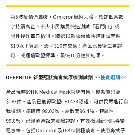
第5波疫情仍嚴峻，Omicron感染力強，確診個案數
字持續高企。不少市民購買快速測試「看門口」或
陽性後作每日檢測。精選13款優惠價快速測試套裝
$19以下買到，最平$10有交易！產品已獲衛生署認
可，或通過歐盟標準，最快10分鐘知結果。
DEEPBLUE 新型冠狀病毒抗原檢測試劑
>>按此選購<<
產品現時於HK Medical Mask官網有售，優惠價只要
$18/件。產品已獲得歐盟CE1434認證，可供民眾進行自
我檢測。準確度 99.03%、靈敏度96.4%、特異性
99.8%，已經通過臨床實驗認證，有效檢測新冠病毒變
種毒株，包括Omicron 及Delta變種病毒。使用鼻拭子