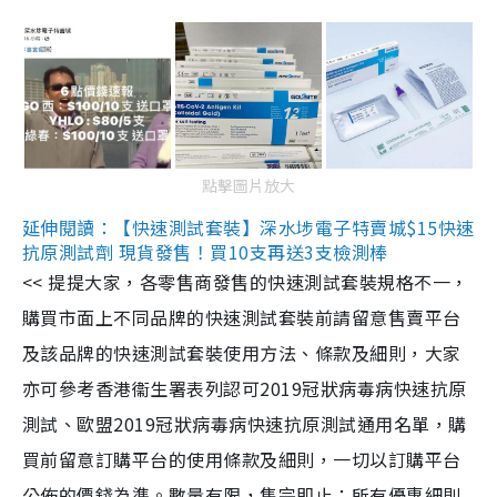
點擊圖片放大
延伸閱讀：【快速測試套裝】深水埗電子特賣城$15快速
抗原測試劑 現貨發售！買10支再送3支檢測棒
<< 提提大家，各零售商發售的快速測試套裝規格不一，
購買市面上不同品牌的快速測試套裝前請留意售賣平台
及該品牌的快速測試套裝使用方法、條款及細則，大家
亦可參考香港衞生署表列認可2019冠狀病毒病快速抗原
測試、歐盟2019冠狀病毒病快速抗原測試通用名單，購
買前留意訂購平台的使用條款及細則，一切以訂購平台
公佈的價錢為準。數量有限，售完即止；所有優惠細則