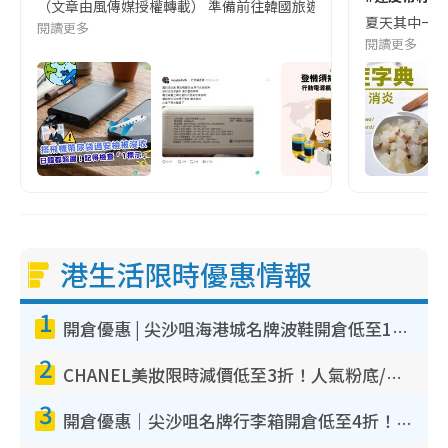
（文章由風傳媒授權轉載） 準備前往韓國旅遊的民眾，近期要特別留
夏天其中一種時
閱讀更多
閱讀更多
港生活限時優惠情報
1
開倉優惠 | 尖沙咀海港城名牌波鞋開倉低至1折！On鞋$899起／Joy&Peace鞋履$98起
2
CHANEL美妝限時減價低至3折！人氣粉底/唇膏/精華液低至$275！COCO香水都有平
3
開倉優惠｜尖沙咀名牌行李箱開倉低至4折！一連5日 American Tourister/ace./Hallmark $200起！