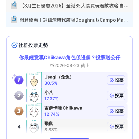
4
【8月生日優惠2026】全港85大食買玩著數攻略 自助餐/火鍋放題同行免費＋誠品/DONKI送現金券
5
開倉優惠｜銅鑼灣時代廣場Doughnut/Campo Marzio開倉低至1折！背囊、書包、手袋劈價$200起