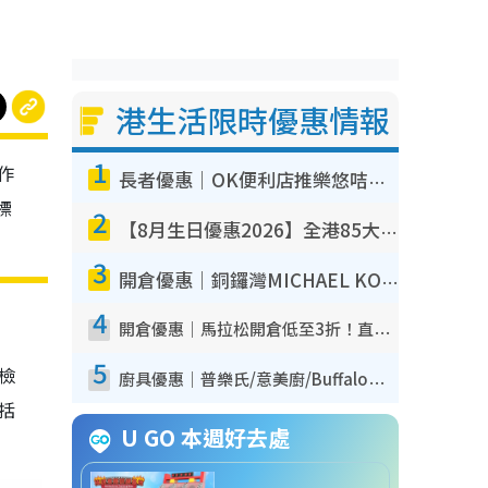
港生活限時優惠情報
1
作
長者優惠｜OK便利店推樂悠咭優惠！買麵包/牛奶/保健品拍卡即減
標
2
【8月生日優惠2026】全港85大食買玩著數攻略 自助餐/火鍋放題同行免費＋誠品/DONKI送現金券
3
開倉優惠｜銅鑼灣MICHAEL KORS開倉低至17折！直擊$500起買手袋/銀包/鞋款 必買經典Jet Set系列
4
開倉優惠｜馬拉松開倉低至3折！直擊$99起買adidas／New Balance／Puma鞋款 STANLEY保溫杯劈價至$119起
5
我檢
廚具優惠｜普樂氏/意美廚/Buffalo廚具低至3折！$89起買煎鍋／炒鑊／個人鍋 同場小家電激減至$99起
包括
U GO 本週好去處