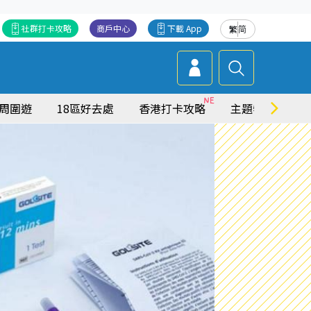
社群打卡攻略
商戶中心
下載 App
繁
简
周圍遊
18區好去處
香港打卡攻略
主題特集