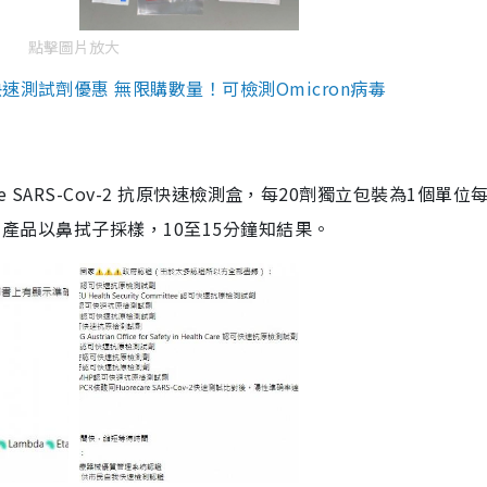
點擊圖片放大
測試劑優惠 無限購數量！可檢測Omicron病毒
are SARS-Cov-2 抗原快速檢測盒，每20劑獨立包裝為1個單位
5。產品以鼻拭子採樣，10至15分鐘知結果。