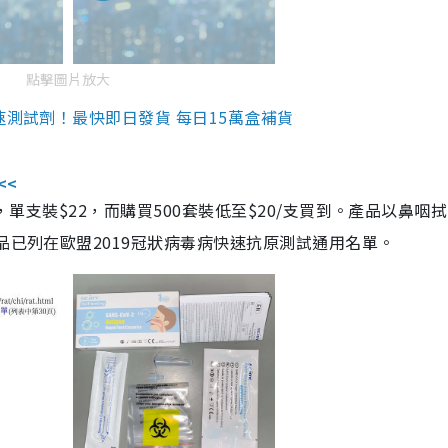
點擊圖片放大
速測試劑！最快即日發貨 每日15萬盒補貨
<<
，單支裝$22，而購買500套裝低至$20/支買到。產品以鼻咽
品已列在歐盟2019冠狀病毒病快速抗原測試通用名單。