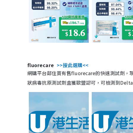
fluorecare
>>按此選購<<
網購平台鄰住買有售fluorecare的快速測試
狀病毒抗原測試劑盒獲歐盟認可，可檢測到Delta及