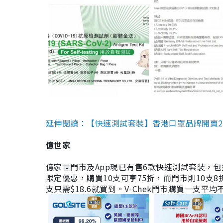
延伸閱讀：【快速測試套裝】香港口罩品牌開賣2款快速
億世家
億家世門市及App現已有售6款快速測試套裝，包括香港公司
限定優惠，購買10支可享75折，而門市則10支8折。現
支只需$18.6就買到。V-Chek門市購買一支平