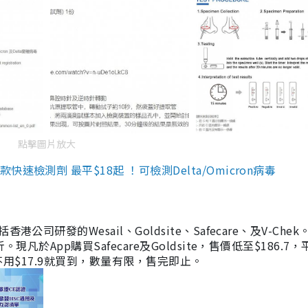
點擊圖片放大
檢測劑 最平$18起 ！可檢測Delta/Omicron病毒
研發的Wesail、Goldsite、Safecare、及V-Chek。
凡於App購買Safecare及Goldsite，售價低至$186.7
均不用$17.9就買到，數量有限，售完即止。