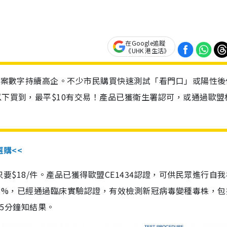
在Google追蹤
《UHK 港生活》
診個案數字持續高企。不少市民購買快速測試「看門口」或陽性後
以下買到，最平$10有交易！產品已獲衛生署認可，或通過歐盟
選購<<
惠價只要$18/件。產品已獲得歐盟CE1434認證，可供民眾進行自
性99.8%，已經通過臨床實驗認證，有效檢測新冠病毒變種毒株，
，15分鐘知結果。