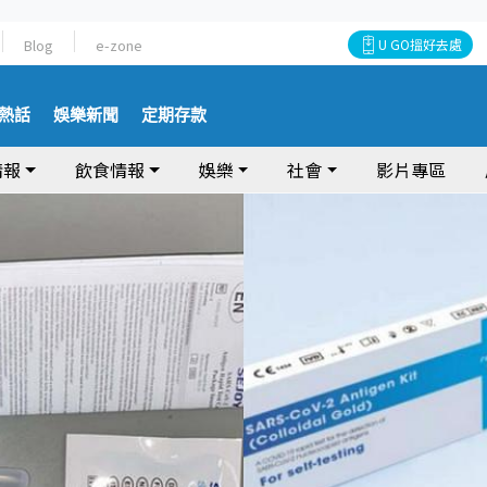
Blog
e-zone
U GO搵好去處
熱話
娛樂新聞
定期存款
情報
飲食情報
娛樂
社會
影片專區