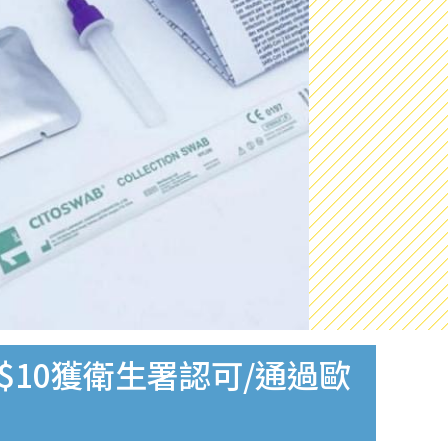
$10獲衛生署認可/通過歐