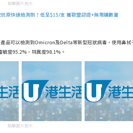
點擊圖片放大
3款抗原快速檢測劑！低至$15/支 獲歐盟認證+無限購數量
品可以檢測到Omicron及Delta等新型冠狀病毒，使用鼻拭
度95.2%，特異度98.1%。
點擊圖片放大