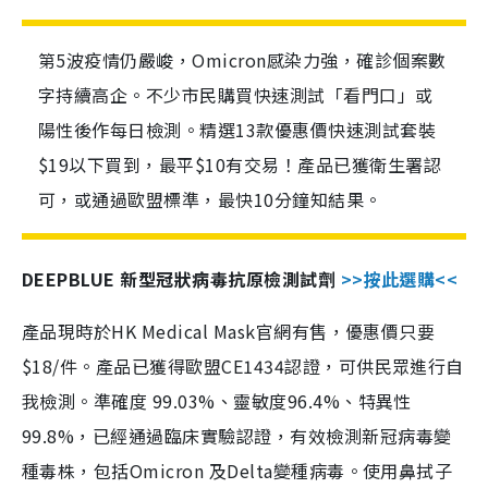
第5波疫情仍嚴峻，Omicron感染力強，確診個案數
字持續高企。不少市民購買快速測試「看門口」或
陽性後作每日檢測。精選13款優惠價快速測試套裝
$19以下買到，最平$10有交易！產品已獲衛生署認
可，或通過歐盟標準，最快10分鐘知結果。
DEEPBLUE 新型冠狀病毒抗原檢測試劑
>>按此選購<<
產品現時於HK Medical Mask官網有售，優惠價只要
$18/件。產品已獲得歐盟CE1434認證，可供民眾進行自
我檢測。準確度 99.03%、靈敏度96.4%、特異性
99.8%，已經通過臨床實驗認證，有效檢測新冠病毒變
種毒株，包括Omicron 及Delta變種病毒。使用鼻拭子