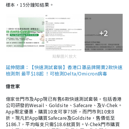
樣本，15分鐘知結果。
+2
點擊圖片放大
延伸閱讀：【快速測試套裝】香港口罩品牌開賣2款快速
檢測劑 最平$18起 ！可檢測Delta/Omicron病毒
億世家
億家世門市及App現已有售6款快速測試套裝，包括香港
公司研發的Wesail、Goldsite、Safecare、及V-Chek。
App限定優惠，購買10支可享75折，而門市則10支8
折。現凡於App購買Safecare及Goldsite，售價低至
$186.7，平均每支只需$18.6就買到。V-Chek門市購買