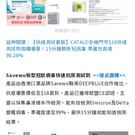
點擊圖片放大
延伸閱讀：【快速測試套裝】CATALO全線門市$16快速
測試劑換購優惠！15分鐘驗新冠病毒 準確性高達
98.26%
Savewo新型冠狀病毒快速抗原測試劑
>>按此選購<<
產品由香港口罩品牌Savewo聯乘DEEPBLUE合作推出，
抗疫優惠價低至$18買到。產品已獲得歐盟CE認證，主
要以採集鼻液樣本作檢測，能有效檢測Omicron及Delta
變種病毒，準確度達至99%，最快15分鐘就能知道檢測
結果。