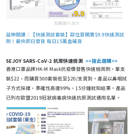
點擊圖片放大
延伸閱讀：【快速測試套裝】鄰住買開賣$9.9快速測試
劑！最快即日發貨 每日15萬盒補貨
SEJOY SARS-CoV-2 抗原快速檢測
>>按此選購<<
香港口罩品牌HK-M Mask抗疫價發售快速檢測劑，單支
裝$22，而購買500套裝低至$20/支買到。產品以鼻咽拭
子方式採樣，準確性高達99%，15分鐘就知結果。產品
已列在歐盟2019冠狀病毒病快速抗原測試通用名單。