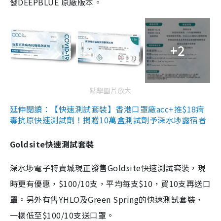
發DEEPBLUE 原廠版本。
+2
點擊圖片放大
延伸閱讀：【快速測試套裝】香港口罩廠acc+推$18病
毒抗原快速測試劑！捐贈10萬盒測試劑予深水埗露宿者
Goldsite快速測試套裝
深水埗電子特賣城現正發售Goldsite快速測試套裝，現
時更有優惠，$100/10支，平均每支$10，買10支再送口
罩。另外有售YHLO及Green Spring的快速測試套裝，
一樣低至$100/10支送口罩。