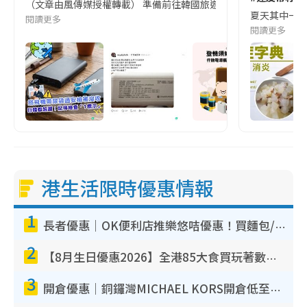
（文章由風傳媒授權轉載） 準備前往韓國旅遊的民眾，近期要特別留
夏天其中一種時
閱讀更多
閱讀更多
港生活限時優惠情報
1
長者優惠｜OK便利店推樂悠咭優惠！買麵包/牛奶/保健品拍卡即減
2
【8月生日優惠2026】全港85大食買玩著數攻略 自助餐/火鍋放題同行免費＋誠品/DONKI送現金券
3
開倉優惠｜銅鑼灣MICHAEL KORS開倉低至17折！直擊$500起買手袋/銀包/鞋款 必買經典Jet Set系列