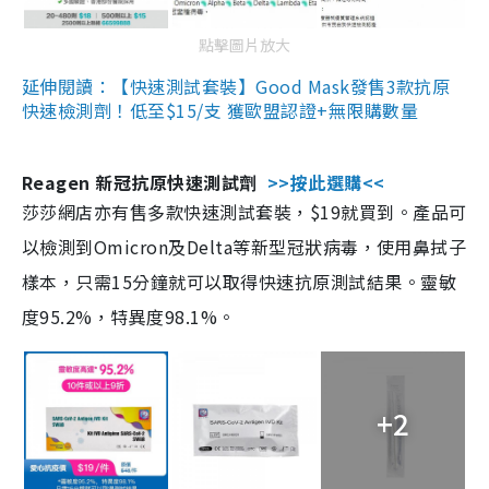
點擊圖片放大
延伸閱讀：【快速測試套裝】Good Mask發售3款抗原
快速檢測劑！低至$15/支 獲歐盟認證+無限購數量
Reagen 新冠抗原快速測試劑
>>按此選購<<
莎莎網店亦有售多款快速測試套裝，$19就買到。產品可
以檢測到Omicron及Delta等新型冠狀病毒，使用鼻拭子
樣本，只需15分鐘就可以取得快速抗原測試結果。靈敏
度95.2%，特異度98.1%。
+2