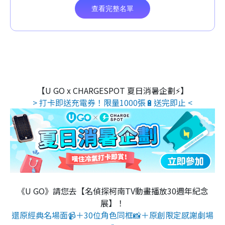
【U GO x CHARGESPOT 夏日消暑企劃⚡】
> 打卡即送充電券！限量1000張🔋送完即止 <
《U GO》請您去【名偵探柯南TV動畫播放30週年紀念
展】！
還原經典名場面📹＋30位角色同框📸＋原創限定感謝劇場