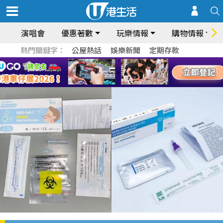
演唱會
優惠著數
玩樂情報
購物情報
熱門關鍵字：
公屋熱話
娛樂新聞
定期存款