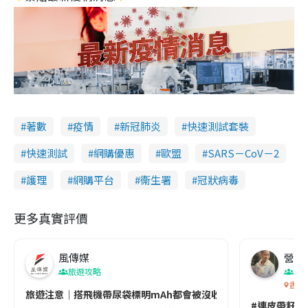
著數
疫情
新冠肺炎
快速測試套裝
快速測試
網購優惠
歐盟
SARS－CoV－2
護理
網購平台
衞生署
冠狀病毒
更多真實評價
風傳媒
營養教
旅遊攻略
生
香港
旅遊注意｜搭飛機帶尿袋標明mAh都會被沒收😱出發前切記檢查「1
#連皮帶籽都