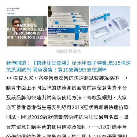
點擊圖片放大
延伸閱讀：【快速測試套裝】深水埗電子特賣城$15快速
抗原測試劑 現貨發售！買10支再送3支檢測棒
<< 提提大家，各零售商發售的快速測試套裝規格不一，
購買市面上不同品牌的快速測試套裝前請留意售賣平台
及該品牌的快速測試套裝使用方法、條款及細則，大家
亦可參考香港衞生署表列認可2019冠狀病毒病快速抗原
測試、歐盟2019冠狀病毒病快速抗原測試通用名單，購
買前留意訂購平台的使用條款及細則，一切以訂購平台
公佈的價錢為準。數量有限，售完即止；所有優惠細則