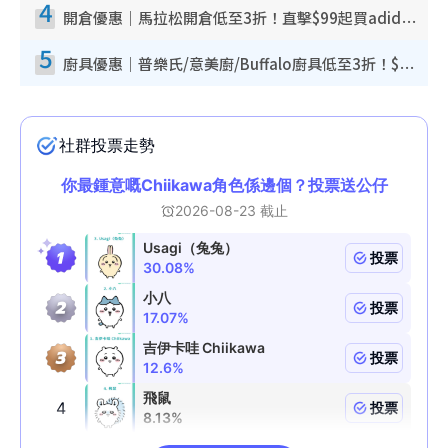
4
開倉優惠｜馬拉松開倉低至3折！直擊$99起買adidas／New Balance／Puma鞋款 STANLEY保溫杯劈價至$119起
5
廚具優惠｜普樂氏/意美廚/Buffalo廚具低至3折！$89起買煎鍋／炒鑊／個人鍋 同場小家電激減至$99起