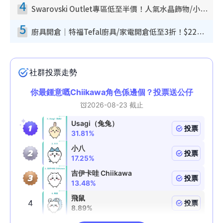
4
Swarovski Outlet專區低至半價！人氣水晶飾物/小擺設$138起！迪士尼款/水晶高跟鞋都有平
5
廚具開倉｜特福Tefal廚具/家電開倉低至3折！$220起買平底鍋/炒鑊/湯煲！電飯煲/吸塵機/燙斗$418起