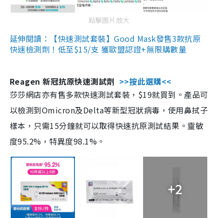
點擊圖片放大
延伸閱讀：【快速測試套裝】Good Mask發售3款抗原
快速檢測劑！低至$15/支 獲歐盟認證+無限購數量
Reagen 新冠抗原快速測試劑
>>按此選購<<
莎莎網店亦有售多款快速測試套裝，$19就買到。產品可
以檢測到Omicron及Delta等新型冠狀病毒，使用鼻拭子
樣本，只需15分鐘就可以取得快速抗原測試結果。靈敏
度95.2%，特異度98.1%。
+2