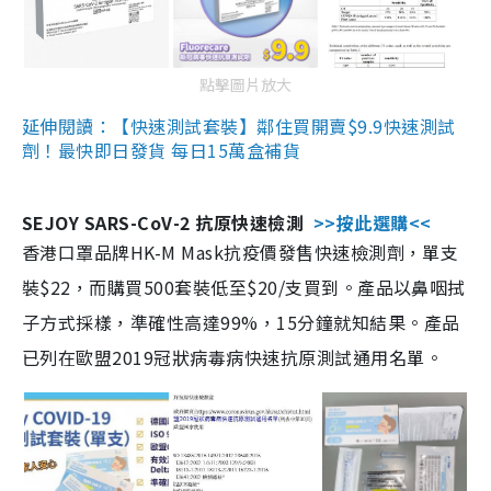
點擊圖片放大
延伸閱讀：【快速測試套裝】鄰住買開賣$9.9快速測試
劑！最快即日發貨 每日15萬盒補貨
SEJOY SARS-CoV-2 抗原快速檢測
>>按此選購<<
香港口罩品牌HK-M Mask抗疫價發售快速檢測劑，單支
裝$22，而購買500套裝低至$20/支買到。產品以鼻咽拭
子方式採樣，準確性高達99%，15分鐘就知結果。產品
已列在歐盟2019冠狀病毒病快速抗原測試通用名單。