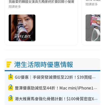
我最愛的韓國女演員孔曉振終於要回歸小螢幕啦!這次的劇本改編自同名
閱讀更多
閱讀更多
港生活限時優惠情報
1
GU優惠｜手袋突發減價低至22折！$39買經典波士頓包/餃子袋！飾物同步減價$29起！
2
豐澤優惠勁減低至44折！Mac mini/iPhone17Pro大減價！廚房家電$220起
3
港大推賽馬會強化骨骼計劃！$100骨質密度X光檢查 完成免費運動訓練送超市禮券！附參加資格