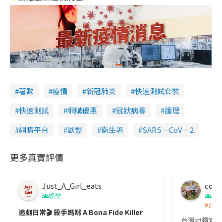
著數
疫情
新冠肺炎
快速測試套裝
快速測試
網購優惠
冠狀病毒
護理
網購平台
歐盟
衞生署
SARS－CoV－2
更多真實評價
Just_A_Girl_eats
co c
娛樂
吹
台灣
追劇日常🎬 殺手媽咪 A Bona Fide Killer
台灣地鐵宣