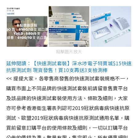
點擊圖片放大
延伸閱讀：【快速測試套裝】深水埗電子特賣城$15快速
抗原測試劑 現貨發售！買10支再送3支檢測棒
<< 提提大家，各零售商發售的快速測試套裝規格不一，
購買市面上不同品牌的快速測試套裝前請留意售賣平台
及該品牌的快速測試套裝使用方法、條款及細則，大家
亦可參考香港衞生署表列認可2019冠狀病毒病快速抗原
測試、歐盟2019冠狀病毒病快速抗原測試通用名單，購
買前留意訂購平台的使用條款及細則，一切以訂購平台
公佈的價錢為準。數量有限，售完即止；所有優惠細則