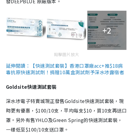
發DEEPBLUE 原廠版本。
+2
點擊圖片放大
延伸閱讀：【快速測試套裝】香港口罩廠acc+推$18病
毒抗原快速測試劑！捐贈10萬盒測試劑予深水埗露宿者
Goldsite快速測試套裝
深水埗電子特賣城現正發售Goldsite快速測試套裝，現
時更有優惠，$100/10支，平均每支$10，買10支再送口
罩。另外有售YHLO及Green Spring的快速測試套裝，
一樣低至$100/10支送口罩。