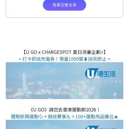
【U GO x CHARGESPOT 夏日消暑企劃⚡】
> 打卡即送充電券！限量1000張🔋送完即止 <
《U GO》請您去香港運動節2026！
體驗新興運動💦＋競技賽事💪＋100+運動用品攤位🔥