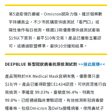
第5波疫情仍嚴峻，Omicron感染力強，確診個案數
字持續高企。不少市民購買快速測試「看門口」或
陽性後作每日檢測。精選13款優惠價快速測試套裝
$19以下買到，最平$10有交易！產品已獲衛生署認
可，或通過歐盟標準，最快10分鐘知結果。
DEEPBLUE 新型冠狀病毒抗原檢測試劑
>>按此選購<<
產品現時於HK Medical Mask官網有售，優惠價只要
$18/件。產品已獲得歐盟CE1434認證，可供民眾進行自
我檢測。準確度 99.03%、靈敏度96.4%、特異性
99.8%，已經通過臨床實驗認證，有效檢測新冠病毒變
種毒株，包括Omicron 及Delta變種病毒。使用鼻拭子