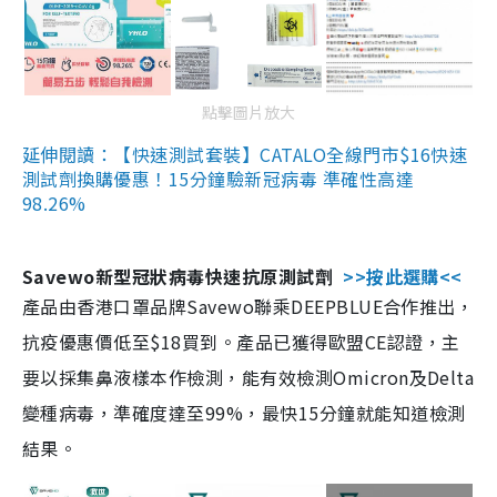
點擊圖片放大
延伸閱讀：【快速測試套裝】CATALO全線門市$16快速
測試劑換購優惠！15分鐘驗新冠病毒 準確性高達
98.26%
Savewo新型冠狀病毒快速抗原測試劑
>>按此選購<<
產品由香港口罩品牌Savewo聯乘DEEPBLUE合作推出，
抗疫優惠價低至$18買到。產品已獲得歐盟CE認證，主
要以採集鼻液樣本作檢測，能有效檢測Omicron及Delta
變種病毒，準確度達至99%，最快15分鐘就能知道檢測
結果。