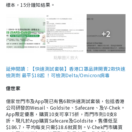
樣本，15分鐘知結果。
+2
點擊圖片放大
延伸閱讀：【快速測試套裝】香港口罩品牌開賣2款快速
檢測劑 最平$18起 ！可檢測Delta/Omicron病毒
億世家
億家世門市及App現已有售6款快速測試套裝，包括香港
公司研發的Wesail、Goldsite、Safecare、及V-Chek。
App限定優惠，購買10支可享75折，而門市則10支8
折。現凡於App購買Safecare及Goldsite，售價低至
$186.7，平均每支只需$18.6就買到。V-Chek門市購買