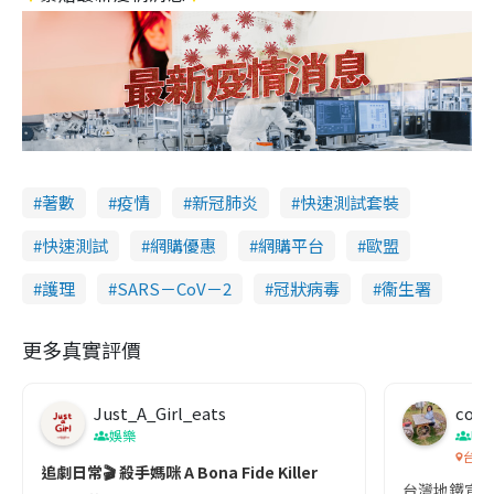
著數
疫情
新冠肺炎
快速測試套裝
快速測試
網購優惠
網購平台
歐盟
護理
SARS－CoV－2
冠狀病毒
衞生署
更多真實評價
Just_A_Girl_eats
co c
娛樂
吹
台灣
追劇日常🎬 殺手媽咪 A Bona Fide Killer
台灣地鐵宣