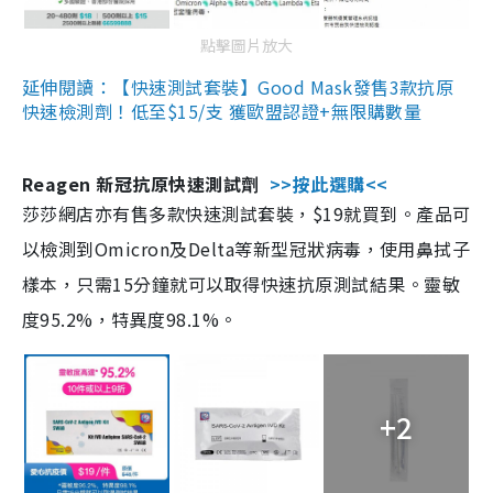
點擊圖片放大
延伸閱讀：【快速測試套裝】Good Mask發售3款抗原
快速檢測劑！低至$15/支 獲歐盟認證+無限購數量
Reagen 新冠抗原快速測試劑
>>按此選購<<
莎莎網店亦有售多款快速測試套裝，$19就買到。產品可
以檢測到Omicron及Delta等新型冠狀病毒，使用鼻拭子
樣本，只需15分鐘就可以取得快速抗原測試結果。靈敏
度95.2%，特異度98.1%。
+2