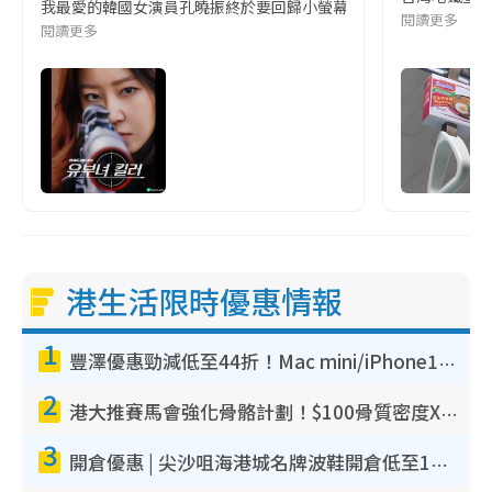
我最愛的韓國女演員孔曉振終於要回歸小螢幕啦!這次的劇本改編自同名
閱讀更多
閱讀更多
港生活限時優惠情報
1
豐澤優惠勁減低至44折！Mac mini/iPhone17Pro大減價！廚房家電$220起
2
港大推賽馬會強化骨骼計劃！$100骨質密度X光檢查 完成免費運動訓練送超市禮券！附參加資格
3
開倉優惠 | 尖沙咀海港城名牌波鞋開倉低至1折！On鞋$899起／Joy&Peace鞋履$98起