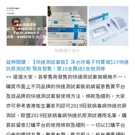
點擊圖片放大
延伸閱讀：【快速測試套裝】深水埗電子特賣城$15快速
抗原測試劑 現貨發售！買10支再送3支檢測棒
<< 提提大家，各零售商發售的快速測試套裝規格不一，
購買市面上不同品牌的快速測試套裝前請留意售賣平台
及該品牌的快速測試套裝使用方法、條款及細則，大家
亦可參考香港衞生署表列認可2019冠狀病毒病快速抗原
測試、歐盟2019冠狀病毒病快速抗原測試通用名單，購
買前留意訂購平台的使用條款及細則，一切以訂購平台
公佈的價錢為準。數量有限，售完即止；所有優惠細則