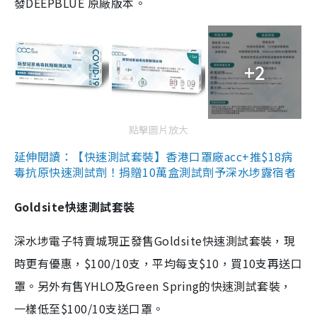
發DEEPBLUE 原廠版本。
+2
點擊圖片放大
延伸閱讀：【快速測試套裝】香港口罩廠acc+推$18病
毒抗原快速測試劑！捐贈10萬盒測試劑予深水埗露宿者
Goldsite快速測試套裝
深水埗電子特賣城現正發售Goldsite快速測試套裝，現
時更有優惠，$100/10支，平均每支$10，買10支再送口
罩。另外有售YHLO及Green Spring的快速測試套裝，
一樣低至$100/10支送口罩。