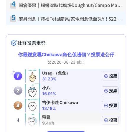
4
開倉優惠｜銅鑼灣時代廣場Doughnut/Campo Marzio開倉低至1折！背囊、書包、手袋劈價$200起
5
廚具開倉｜特福Tefal廚具/家電開倉低至3折！$220起買平底鍋/炒鑊/湯煲！電飯煲/吸塵機/燙斗$418起