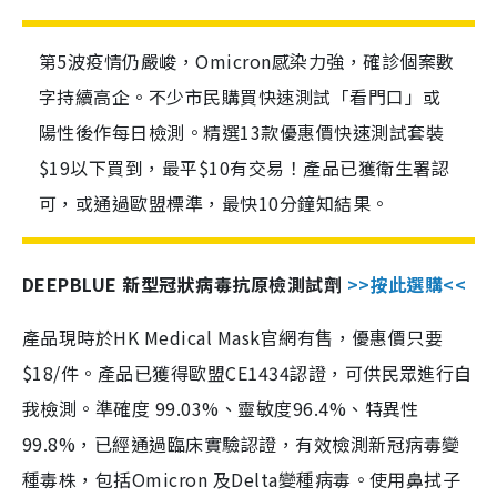
第5波疫情仍嚴峻，Omicron感染力強，確診個案數
字持續高企。不少市民購買快速測試「看門口」或
陽性後作每日檢測。精選13款優惠價快速測試套裝
$19以下買到，最平$10有交易！產品已獲衛生署認
可，或通過歐盟標準，最快10分鐘知結果。
DEEPBLUE 新型冠狀病毒抗原檢測試劑
>>按此選購<<
產品現時於HK Medical Mask官網有售，優惠價只要
$18/件。產品已獲得歐盟CE1434認證，可供民眾進行自
我檢測。準確度 99.03%、靈敏度96.4%、特異性
99.8%，已經通過臨床實驗認證，有效檢測新冠病毒變
種毒株，包括Omicron 及Delta變種病毒。使用鼻拭子