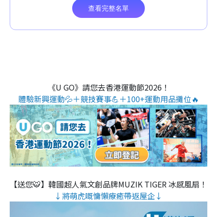
《U GO》請您去香港運動節2026！
體驗新興運動💦＋競技賽事💪＋100+運動用品攤位🔥
【送您🐯】韓國超人氣文創品牌MUZIK TIGER 冰感風扇！
↓將萌虎嘅慵懶療癒帶返屋企↓