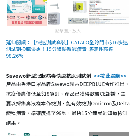
點擊圖片放大
延伸閱讀：【快速測試套裝】CATALO全線門市$16快速
測試劑換購優惠！15分鐘驗新冠病毒 準確性高達
98.26%
Savewo新型冠狀病毒快速抗原測試劑
>>按此選購<<
產品由香港口罩品牌Savewo聯乘DEEPBLUE合作推出，
抗疫優惠價低至$18買到。產品已獲得歐盟CE認證，主
要以採集鼻液樣本作檢測，能有效檢測Omicron及Delta
變種病毒，準確度達至99%，最快15分鐘就能知道檢測
結果。