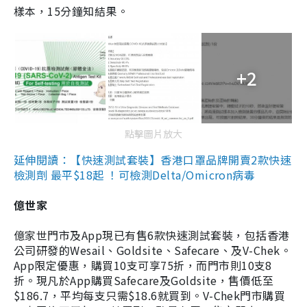
樣本，15分鐘知結果。
+2
點擊圖片放大
延伸閱讀：【快速測試套裝】香港口罩品牌開賣2款快速
檢測劑 最平$18起 ！可檢測Delta/Omicron病毒
億世家
億家世門市及App現已有售6款快速測試套裝，包括香港
公司研發的Wesail、Goldsite、Safecare、及V-Chek。
App限定優惠，購買10支可享75折，而門市則10支8
折。現凡於App購買Safecare及Goldsite，售價低至
$186.7，平均每支只需$18.6就買到。V-Chek門市購買