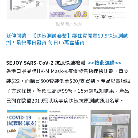
點擊圖片放大
延伸閱讀：【快速測試套裝】鄰住買開賣$9.9快速測試
劑！最快即日發貨 每日15萬盒補貨
SEJOY SARS-CoV-2 抗原快速檢測
>>按此選購<<
香港口罩品牌HK-M Mask抗疫價發售快速檢測劑，單支
裝$22，而購買500套裝低至$20/支買到。產品以鼻咽拭
子方式採樣，準確性高達99%，15分鐘就知結果。產品
已列在歐盟2019冠狀病毒病快速抗原測試通用名單。