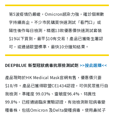
第5波疫情仍嚴峻，Omicron感染力強，確診個案數
字持續高企。不少市民購買快速測試「看門口」或
陽性後作每日檢測。精選13款優惠價快速測試套裝
$19以下買到，最平$10有交易！產品已獲衛生署認
可，或通過歐盟標準，最快10分鐘知結果。
DEEPBLUE 新型冠狀病毒抗原檢測試劑
>>按此選購<<
產品現時於HK Medical Mask官網有售，優惠價只要
$18/件。產品已獲得歐盟CE1434認證，可供民眾進行自
我檢測。準確度 99.03%、靈敏度96.4%、特異性
99.8%，已經通過臨床實驗認證，有效檢測新冠病毒變
種毒株，包括Omicron 及Delta變種病毒。使用鼻拭子