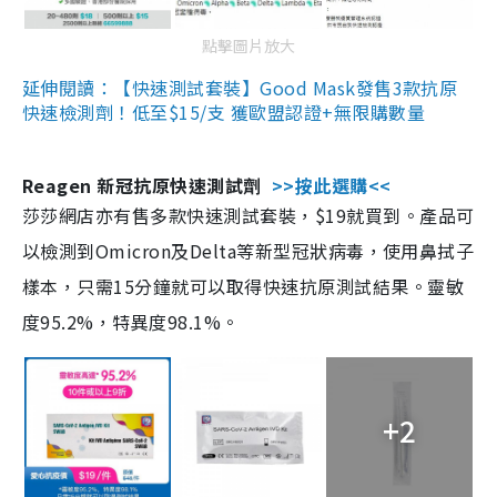
點擊圖片放大
延伸閱讀：【快速測試套裝】Good Mask發售3款抗原
快速檢測劑！低至$15/支 獲歐盟認證+無限購數量
Reagen 新冠抗原快速測試劑
>>按此選購<<
莎莎網店亦有售多款快速測試套裝，$19就買到。產品可
以檢測到Omicron及Delta等新型冠狀病毒，使用鼻拭子
樣本，只需15分鐘就可以取得快速抗原測試結果。靈敏
度95.2%，特異度98.1%。
+2