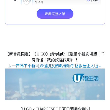
【新會員限定】《U GO》請你睇👹《蠟筆小新劇場版：千
奇百怪！我的妖怪假期》！
↓一齊睇下小新同妖怪朋友們點樣聯手拯救屋企人啦↓
【U GO x CHARGESPOT 夏日消暑企劃⚡】