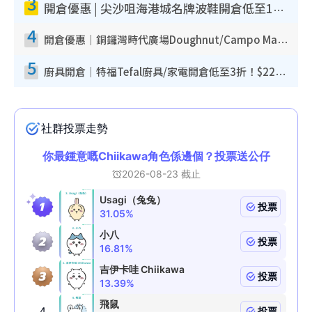
3
開倉優惠 | 尖沙咀海港城名牌波鞋開倉低至1折！On鞋$899起／Joy&Peace鞋履$98起
4
開倉優惠｜銅鑼灣時代廣場Doughnut/Campo Marzio開倉低至1折！背囊、書包、手袋劈價$200起
5
廚具開倉｜特福Tefal廚具/家電開倉低至3折！$220起買平底鍋/炒鑊/湯煲！電飯煲/吸塵機/燙斗$418起