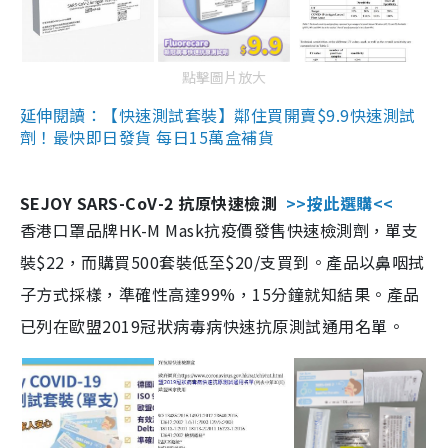
點擊圖片放大
延伸閱讀：【快速測試套裝】鄰住買開賣$9.9快速測試
劑！最快即日發貨 每日15萬盒補貨
SEJOY SARS-CoV-2 抗原快速檢測
>>按此選購<<
香港口罩品牌HK-M Mask抗疫價發售快速檢測劑，單支
裝$22，而購買500套裝低至$20/支買到。產品以鼻咽拭
子方式採樣，準確性高達99%，15分鐘就知結果。產品
已列在歐盟2019冠狀病毒病快速抗原測試通用名單。