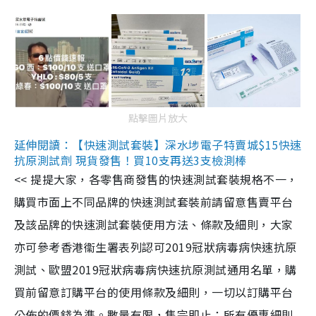
點擊圖片放大
延伸閱讀：【快速測試套裝】深水埗電子特賣城$15快速
抗原測試劑 現貨發售！買10支再送3支檢測棒
<< 提提大家，各零售商發售的快速測試套裝規格不一，
購買市面上不同品牌的快速測試套裝前請留意售賣平台
及該品牌的快速測試套裝使用方法、條款及細則，大家
亦可參考香港衞生署表列認可2019冠狀病毒病快速抗原
測試、歐盟2019冠狀病毒病快速抗原測試通用名單，購
買前留意訂購平台的使用條款及細則，一切以訂購平台
公佈的價錢為準。數量有限，售完即止；所有優惠細則