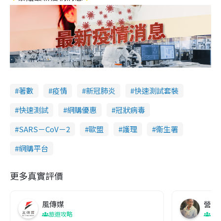
著數
疫情
新冠肺炎
快速測試套裝
快速測試
網購優惠
冠狀病毒
SARS－CoV－2
歐盟
護理
衞生署
網購平台
更多真實評價
風傳媒
營養教
旅遊攻略
生