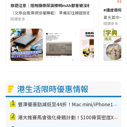
香港
旅遊注意｜搭飛機帶尿袋標明mAh都會被沒收😱出發前切記檢查「1
#連皮帶籽都
（文章由風傳媒授權轉載） 準備前往韓國旅遊的民眾，近期要特別留
夏天其中一種時
閱讀更多
閱讀更多
港生活限時優惠情報
1
豐澤優惠勁減低至44折！Mac mini/iPhone17Pro大減價！廚房家電$220起
2
港大推賽馬會強化骨骼計劃！$100骨質密度X光檢查 完成免費運動訓練送超市禮券！附參加資格