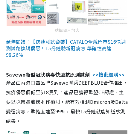
點擊圖片放大
延伸閱讀：【快速測試套裝】CATALO全線門市$16快速
測試劑換購優惠！15分鐘驗新冠病毒 準確性高達
98.26%
Savewo新型冠狀病毒快速抗原測試劑
>>按此選購<<
產品由香港口罩品牌Savewo聯乘DEEPBLUE合作推出，
抗疫優惠價低至$18買到。產品已獲得歐盟CE認證，主
要以採集鼻液樣本作檢測，能有效檢測Omicron及Delta
變種病毒，準確度達至99%，最快15分鐘就能知道檢測
結果。