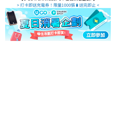
> 打卡即送充電券！限量1000張🔋送完即止 <