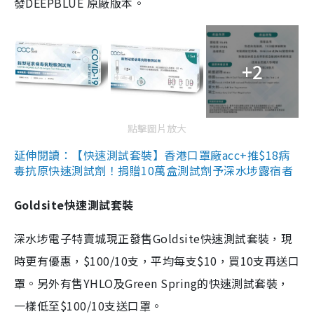
發DEEPBLUE 原廠版本。
+2
點擊圖片放大
延伸閱讀：【快速測試套裝】香港口罩廠acc+推$18病
毒抗原快速測試劑！捐贈10萬盒測試劑予深水埗露宿者
Goldsite快速測試套裝
深水埗電子特賣城現正發售Goldsite快速測試套裝，現
時更有優惠，$100/10支，平均每支$10，買10支再送口
罩。另外有售YHLO及Green Spring的快速測試套裝，
一樣低至$100/10支送口罩。