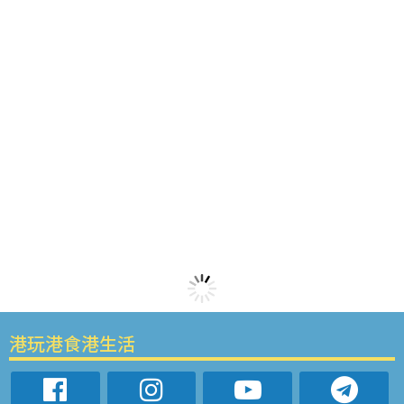
港玩港食港生活