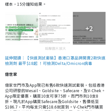
樣本，15分鐘知結果。
+2
點擊圖片放大
延伸閱讀：【快速測試套裝】香港口罩品牌開賣2款快速
檢測劑 最平$18起 ！可檢測Delta/Omicron病毒
億世家
億家世門市及App現已有售6款快速測試套裝，包括香港
公司研發的Wesail、Goldsite、Safecare、及V-Chek。
App限定優惠，購買10支可享75折，而門市則10支8
折。現凡於App購買Safecare及Goldsite，售價低至
$186.7，平均每支只需$18.6就買到。V-Chek門市購買