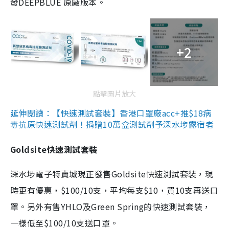
發DEEPBLUE 原廠版本。
+2
點擊圖片放大
延伸閱讀：【快速測試套裝】香港口罩廠acc+推$18病
毒抗原快速測試劑！捐贈10萬盒測試劑予深水埗露宿者
Goldsite快速測試套裝
深水埗電子特賣城現正發售Goldsite快速測試套裝，現
時更有優惠，$100/10支，平均每支$10，買10支再送口
罩。另外有售YHLO及Green Spring的快速測試套裝，
一樣低至$100/10支送口罩。