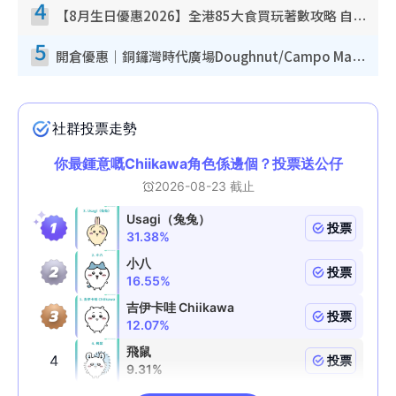
4
【8月生日優惠2026】全港85大食買玩著數攻略 自助餐/火鍋放題同行免費＋誠品/DONKI送現金券
5
開倉優惠｜銅鑼灣時代廣場Doughnut/Campo Marzio開倉低至1折！背囊、書包、手袋劈價$200起