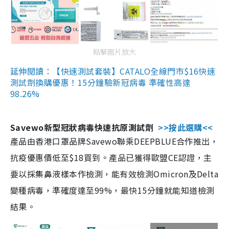
點擊圖片放大
延伸閱讀：【快速測試套裝】CATALO全線門市$16快速
測試劑換購優惠！15分鐘驗新冠病毒 準確性高達
98.26%
Savewo新型冠狀病毒快速抗原測試劑
>>按此選購<<
產品由香港口罩品牌Savewo聯乘DEEPBLUE合作推出，
抗疫優惠價低至$18買到。產品已獲得歐盟CE認證，主
要以採集鼻液樣本作檢測，能有效檢測Omicron及Delta
變種病毒，準確度達至99%，最快15分鐘就能知道檢測
結果。