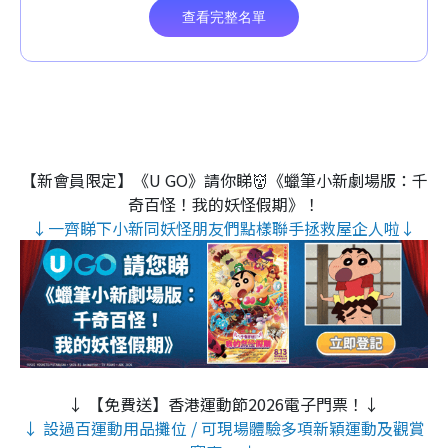
【新會員限定】《U GO》請你睇👹《蠟筆小新劇場版：千
奇百怪！我的妖怪假期》！
↓一齊睇下小新同妖怪朋友們點樣聯手拯救屋企人啦↓
↓ 【免費送】香港運動節2026電子門票！↓
↓ 設過百運動用品攤位 / 可現場體驗多項新穎運動及觀賞