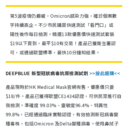
第5波疫情仍嚴峻，Omicron感染力強，確診個案數
字持續高企。不少市民購買快速測試「看門口」或
陽性後作每日檢測。精選13款優惠價快速測試套裝
$19以下買到，最平$10有交易！產品已獲衛生署認
可，或通過歐盟標準，最快10分鐘知結果。
DEEPBLUE 新型冠狀病毒抗原檢測試劑
>>按此選購<<
產品現時於HK Medical Mask官網有售，優惠價只要
$18/件。產品已獲得歐盟CE1434認證，可供民眾進行自
我檢測。準確度 99.03%、靈敏度96.4%、特異性
99.8%，已經通過臨床實驗認證，有效檢測新冠病毒變
種毒株，包括Omicron 及Delta變種病毒。使用鼻拭子