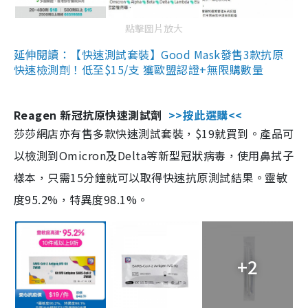
點擊圖片放大
延伸閱讀：【快速測試套裝】Good Mask發售3款抗原
快速檢測劑！低至$15/支 獲歐盟認證+無限購數量
Reagen 新冠抗原快速測試劑
>>按此選購<<
莎莎網店亦有售多款快速測試套裝，$19就買到。產品可
以檢測到Omicron及Delta等新型冠狀病毒，使用鼻拭子
樣本，只需15分鐘就可以取得快速抗原測試結果。靈敏
度95.2%，特異度98.1%。
+2