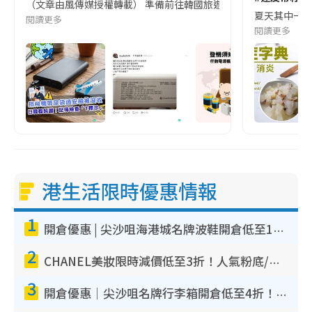
（文章由風傳媒授權轉載） 準備前往韓國旅遊的民眾，近期要特別留
夏天其中一種時
閱讀更多
閱讀更多
港生活限時優惠情報
1
開倉優惠 | 尖沙咀海港城名牌波鞋開倉低至1折！On鞋$899起／Joy&Peace鞋履$98起
2
CHANEL美妝限時減價低至3折！人氣粉底/唇膏/精華液低至$275！COCO香水都有平
3
開倉優惠｜尖沙咀名牌行李箱開倉低至4折！一連5日 American Tourister/ace./Hallmark $200起！