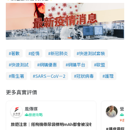
著數
疫情
新冠肺炎
快速測試套裝
快速測試
網購優惠
網購平台
歐盟
衞生署
SARS－CoV－2
冠狀病毒
護理
更多真實評價
風傳媒
營養教
旅遊攻略
生
香港
旅遊注意｜搭飛機帶尿袋標明mAh都會被沒收😱出發前切記檢查「1
#連皮帶籽都