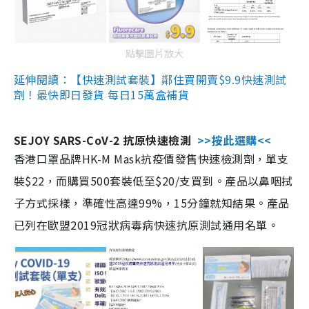
點擊圖片放大
延伸閱讀：【快速測試套裝】鄰住買開賣$9.9快速測試
劑！最快即日發貨 每日15萬盒補貨
SEJOY SARS-CoV-2 抗原快速檢測
>>按此選購<<
香港口罩品牌HK-M Mask抗疫價發售快速檢測劑，單支
裝$22，而購買500套裝低至$20/支買到。產品以鼻咽拭
子方式採樣，準確性高達99%，15分鐘就知結果。產品
已列在歐盟2019冠狀病毒病快速抗原測試通用名單。