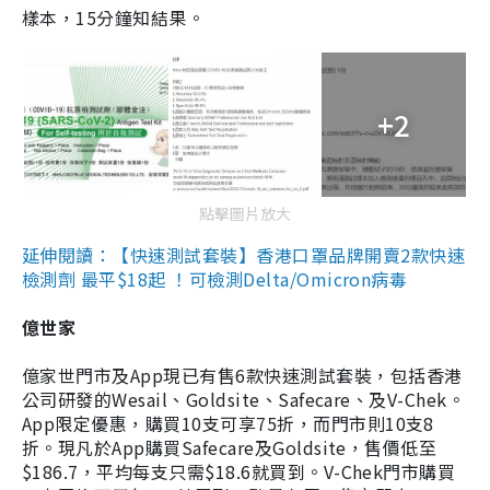
樣本，15分鐘知結果。
+2
點擊圖片放大
延伸閱讀：【快速測試套裝】香港口罩品牌開賣2款快速
檢測劑 最平$18起 ！可檢測Delta/Omicron病毒
億世家
億家世門市及App現已有售6款快速測試套裝，包括香港
公司研發的Wesail、Goldsite、Safecare、及V-Chek。
App限定優惠，購買10支可享75折，而門市則10支8
折。現凡於App購買Safecare及Goldsite，售價低至
$186.7，平均每支只需$18.6就買到。V-Chek門市購買