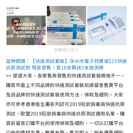
點擊圖片放大
延伸閱讀：【快速測試套裝】深水埗電子特賣城$15快速
抗原測試劑 現貨發售！買10支再送3支檢測棒
<< 提提大家，各零售商發售的快速測試套裝規格不一，
購買市面上不同品牌的快速測試套裝前請留意售賣平台
及該品牌的快速測試套裝使用方法、條款及細則，大家
亦可參考香港衞生署表列認可2019冠狀病毒病快速抗原
測試、歐盟2019冠狀病毒病快速抗原測試通用名單，購
買前留意訂購平台的使用條款及細則，一切以訂購平台
公佈的價錢為準。數量有限，售完即止；所有優惠細則