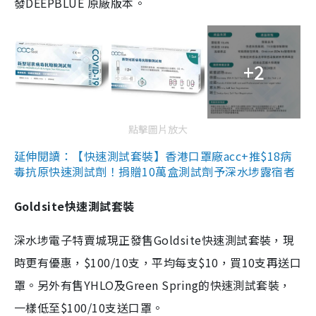
發DEEPBLUE 原廠版本。
+2
點擊圖片放大
延伸閱讀：【快速測試套裝】香港口罩廠acc+推$18病
毒抗原快速測試劑！捐贈10萬盒測試劑予深水埗露宿者
Goldsite快速測試套裝
深水埗電子特賣城現正發售Goldsite快速測試套裝，現
時更有優惠，$100/10支，平均每支$10，買10支再送口
罩。另外有售YHLO及Green Spring的快速測試套裝，
一樣低至$100/10支送口罩。