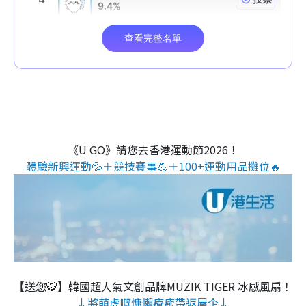
《U GO》請您去香港運動節2026！
體驗新興運動💦＋競技賽事💪＋100+運動用品攤位🔥
【送您🐯】韓國超人氣文創品牌MUZIK TIGER 冰感風扇！
↓將萌虎嘅慵懶療癒帶返屋企↓