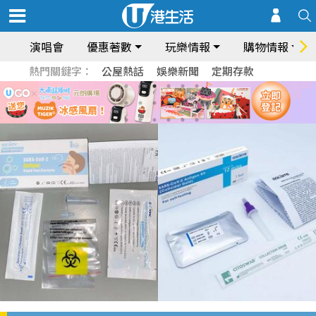
演唱會
優惠著數
玩樂情報
購物情報
熱門關鍵字：
公屋熱話
娛樂新聞
定期存款