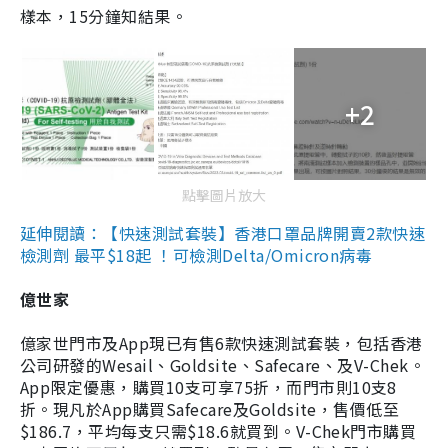
樣本，15分鐘知結果。
+2
點擊圖片放大
延伸閱讀：【快速測試套裝】香港口罩品牌開賣2款快速
檢測劑 最平$18起 ！可檢測Delta/Omicron病毒
億世家
億家世門市及App現已有售6款快速測試套裝，包括香港
公司研發的Wesail、Goldsite、Safecare、及V-Chek。
App限定優惠，購買10支可享75折，而門市則10支8
折。現凡於App購買Safecare及Goldsite，售價低至
$186.7，平均每支只需$18.6就買到。V-Chek門市購買