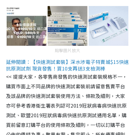
點擊圖片放大
延伸閱讀：【快速測試套裝】深水埗電子特賣城$15快速
抗原測試劑 現貨發售！買10支再送3支檢測棒
<< 提提大家，各零售商發售的快速測試套裝規格不一，
購買市面上不同品牌的快速測試套裝前請留意售賣平台
及該品牌的快速測試套裝使用方法、條款及細則，大家
亦可參考香港衞生署表列認可2019冠狀病毒病快速抗原
測試、歐盟2019冠狀病毒病快速抗原測試通用名單，購
買前留意訂購平台的使用條款及細則，一切以訂購平台
公佈的價錢為準。數量有限，售完即止；所有優惠細則