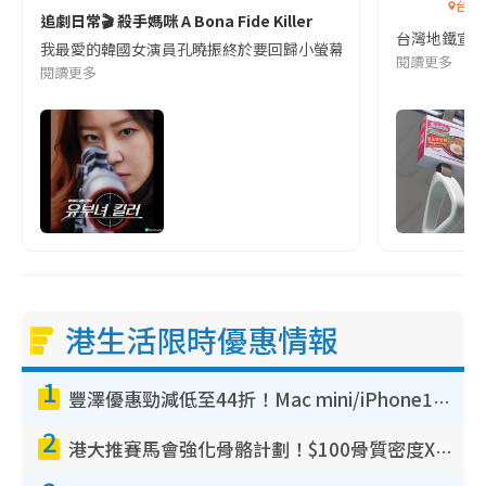
台灣
追劇日常🎬 殺手媽咪 A Bona Fide Killer
台灣地鐵宣
我最愛的韓國女演員孔曉振終於要回歸小螢幕啦!這次的劇本改編自同名
閱讀更多
閱讀更多
港生活限時優惠情報
1
豐澤優惠勁減低至44折！Mac mini/iPhone17Pro大減價！廚房家電$220起
2
港大推賽馬會強化骨骼計劃！$100骨質密度X光檢查 完成免費運動訓練送超市禮券！附參加資格