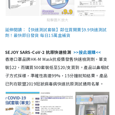
點擊圖片放大
延伸閱讀：【快速測試套裝】鄰住買開賣$9.9快速測試
劑！最快即日發貨 每日15萬盒補貨
SEJOY SARS-CoV-2 抗原快速檢測
>>按此選購<<
香港口罩品牌HK-M Mask抗疫價發售快速檢測劑，單支
裝$22，而購買500套裝低至$20/支買到。產品以鼻咽拭
子方式採樣，準確性高達99%，15分鐘就知結果。產品
已列在歐盟2019冠狀病毒病快速抗原測試通用名單。