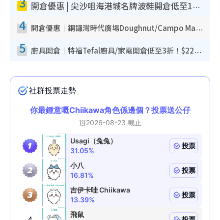
3
開倉優惠 | 尖沙咀海港城名牌波鞋開倉低至1折！On鞋$899起／Joy&Peace鞋履$98起
4
開倉優惠｜銅鑼灣時代廣場Doughnut/Campo Marzio開倉低至1折！背囊、書包、手袋劈價$200起
5
廚具開倉｜特福Tefal廚具/家電開倉低至3折！$220起買平底鍋/炒鑊/湯煲！電飯煲/吸塵機/燙斗$418起