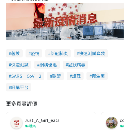
著數
疫情
新冠肺炎
快速測試套裝
快速測試
網購優惠
冠狀病毒
SARS－CoV－2
歐盟
護理
衞生署
網購平台
更多真實評價
Just_A_Girl_eats
co c
娛樂
吹