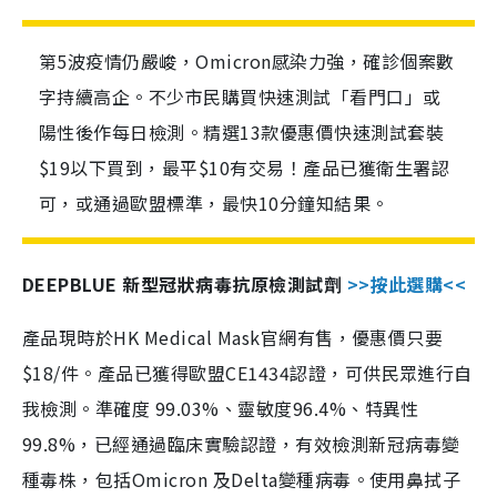
第5波疫情仍嚴峻，Omicron感染力強，確診個案數
字持續高企。不少市民購買快速測試「看門口」或
陽性後作每日檢測。精選13款優惠價快速測試套裝
$19以下買到，最平$10有交易！產品已獲衛生署認
可，或通過歐盟標準，最快10分鐘知結果。
DEEPBLUE 新型冠狀病毒抗原檢測試劑
>>按此選購<<
產品現時於HK Medical Mask官網有售，優惠價只要
$18/件。產品已獲得歐盟CE1434認證，可供民眾進行自
我檢測。準確度 99.03%、靈敏度96.4%、特異性
99.8%，已經通過臨床實驗認證，有效檢測新冠病毒變
種毒株，包括Omicron 及Delta變種病毒。使用鼻拭子