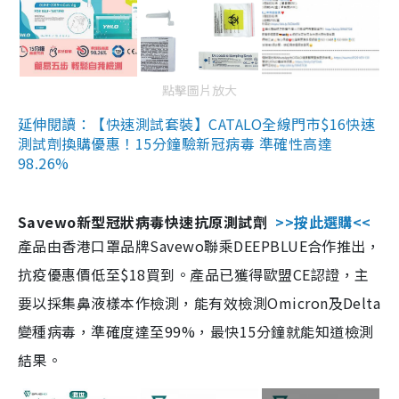
點擊圖片放大
延伸閱讀：【快速測試套裝】CATALO全線門市$16快速
測試劑換購優惠！15分鐘驗新冠病毒 準確性高達
98.26%
Savewo新型冠狀病毒快速抗原測試劑
>>按此選購<<
產品由香港口罩品牌Savewo聯乘DEEPBLUE合作推出，
抗疫優惠價低至$18買到。產品已獲得歐盟CE認證，主
要以採集鼻液樣本作檢測，能有效檢測Omicron及Delta
變種病毒，準確度達至99%，最快15分鐘就能知道檢測
結果。