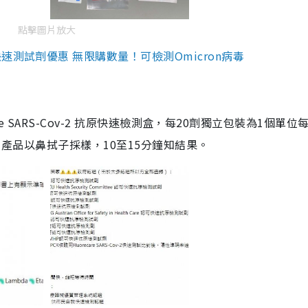
點擊圖片放大
測試劑優惠 無限購數量！可檢測Omicron病毒
are SARS-Cov-2 抗原快速檢測盒，每20劑獨立包裝為1個單位
5。產品以鼻拭子採樣，10至15分鐘知結果。