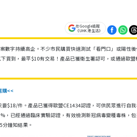
在Google追蹤
《UHK 港生活》
診個案數字持續高企。不少市民購買快速測試「看門口」或陽性後
以下買到，最平$10有交易！產品已獲衛生署認可，或通過歐盟
選購<<
惠價只要$18/件。產品已獲得歐盟CE1434認證，可供民眾進行自
性99.8%，已經通過臨床實驗認證，有效檢測新冠病毒變種毒株，
，15分鐘知結果。