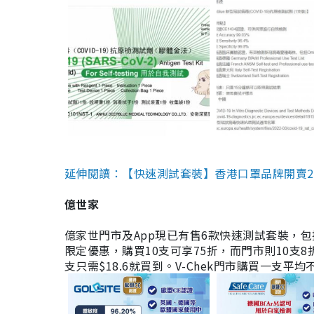
延伸閱讀：【快速測試套裝】香港口罩品牌開賣2款快速
億世家
億家世門市及App現已有售6款快速測試套裝，包括香港公司
限定優惠，購買10支可享75折，而門市則10支8折。現
支只需$18.6就買到。V-Chek門市購買一支平