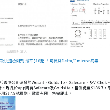
點擊圖片放大
檢測劑 最平$18起 ！可檢測Delta/Omicron病毒
研發的Wesail、Goldsite、Safecare、及V-Chek。
凡於App購買Safecare及Goldsite，售價低至$186.7
均不用$17.9就買到，數量有限，售完即止。