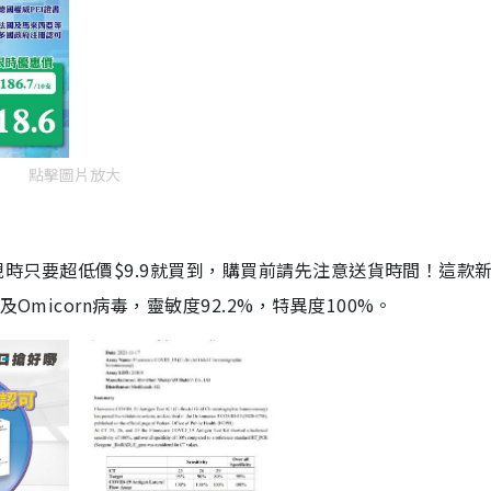
點擊圖片放大
劑，現時只要超低價$9.9就買到，購買前請先注意送貨時間！這款
Omicorn病毒，靈敏度92.2%，特異度100%。