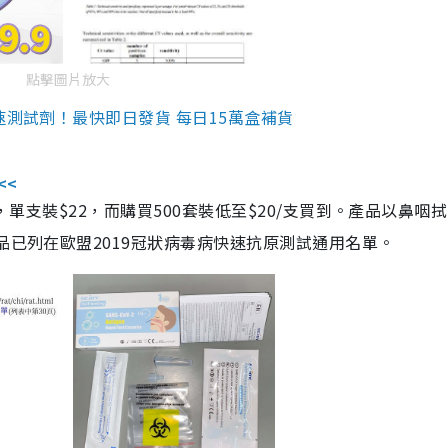
點擊圖片放大
速測試劑！最快即日發貨 每日15萬盒補貨
<<
，單支裝$22，而購買500套裝低至$20/支買到。產品以鼻咽
品已列在歐盟2019冠狀病毒病快速抗原測試通用名單。