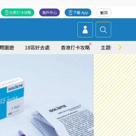
社群打卡攻略
商戶中心
下載 App
繁
简
周圍遊
18區好去處
香港打卡攻略
主題特集