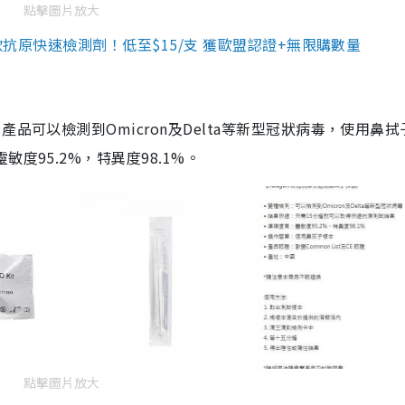
點擊圖片放大
3款抗原快速檢測劑！低至$15/支 獲歐盟認證+無限購數量
品可以檢測到Omicron及Delta等新型冠狀病毒，使用鼻拭
度95.2%，特異度98.1%。
點擊圖片放大