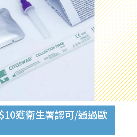
$10獲衛生署認可/通過歐