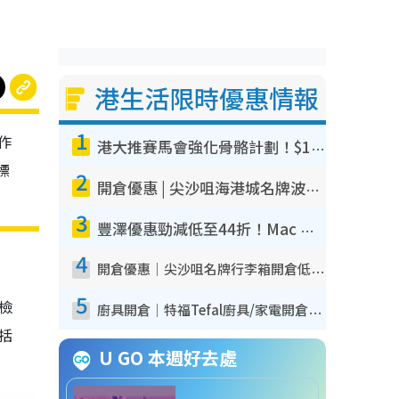
港生活限時優惠情報
1
作
港大推賽馬會強化骨骼計劃！$100骨質密度X光檢查 完成免費運動訓練送超市禮券！附參加資格
標
2
開倉優惠 | 尖沙咀海港城名牌波鞋開倉低至1折！On鞋$899起／Joy&Peace鞋履$98起
3
豐澤優惠勁減低至44折！Mac mini/iPhone17Pro大減價！廚房家電$220起
4
開倉優惠｜尖沙咀名牌行李箱開倉低至4折！一連5日 American Tourister/ace./Hallmark $200起！
5
我檢
廚具開倉｜特福Tefal廚具/家電開倉低至3折！$220起買平底鍋/炒鑊/湯煲！電飯煲/吸塵機/燙斗$418起
包括
U GO 本週好去處