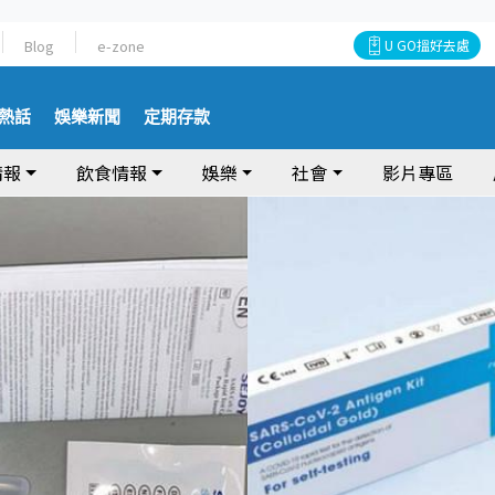
Blog
e-zone
U GO搵好去處
熱話
娛樂新聞
定期存款
情報
飲食情報
娛樂
社會
影片專區