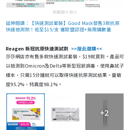
點擊圖片放大
延伸閱讀：【快速測試套裝】Good Mask發售3款抗原
快速檢測劑！低至$15/支 獲歐盟認證+無限購數量
Reagen 新冠抗原快速測試劑
>>按此選購<<
莎莎網店亦有售多款快速測試套裝，$19就買到。產品可
以檢測到Omicron及Delta等新型冠狀病毒，使用鼻拭子
樣本，只需15分鐘就可以取得快速抗原測試結果。靈敏
度95.2%，特異度98.1%。
+2