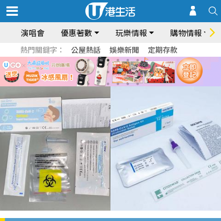
演唱會
優惠著數
玩樂情報
購物情報
熱門關鍵字：
公屋熱話
娛樂新聞
定期存款