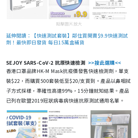
點擊圖片放大
延伸閱讀：【快速測試套裝】鄰住買開賣$9.9快速測試
劑！最快即日發貨 每日15萬盒補貨
SEJOY SARS-CoV-2 抗原快速檢測
>>按此選購<<
香港口罩品牌HK-M Mask抗疫價發售快速檢測劑，單支
裝$22，而購買500套裝低至$20/支買到。產品以鼻咽拭
子方式採樣，準確性高達99%，15分鐘就知結果。產品
已列在歐盟2019冠狀病毒病快速抗原測試通用名單。