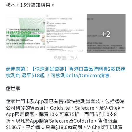
樣本，15分鐘知結果。
+2
點擊圖片放大
延伸閱讀：【快速測試套裝】香港口罩品牌開賣2款快速
檢測劑 最平$18起 ！可檢測Delta/Omicron病毒
億世家
億家世門市及App現已有售6款快速測試套裝，包括香港
公司研發的Wesail、Goldsite、Safecare、及V-Chek。
App限定優惠，購買10支可享75折，而門市則10支8
折。現凡於App購買Safecare及Goldsite，售價低至
$186.7，平均每支只需$18.6就買到。V-Chek門市購買