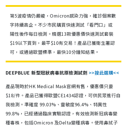
第5波疫情仍嚴峻，Omicron感染力強，確診個案數
字持續高企。不少市民購買快速測試「看門口」或
陽性後作每日檢測。精選13款優惠價快速測試套裝
$19以下買到，最平$10有交易！產品已獲衛生署認
可，或通過歐盟標準，最快10分鐘知結果。
DEEPBLUE 新型冠狀病毒抗原檢測試劑
>>按此選購<<
產品現時於HK Medical Mask官網有售，優惠價只要
$18/件。產品已獲得歐盟CE1434認證，可供民眾進行自
我檢測。準確度 99.03%、靈敏度96.4%、特異性
99.8%，已經通過臨床實驗認證，有效檢測新冠病毒變
種毒株，包括Omicron 及Delta變種病毒。使用鼻拭子