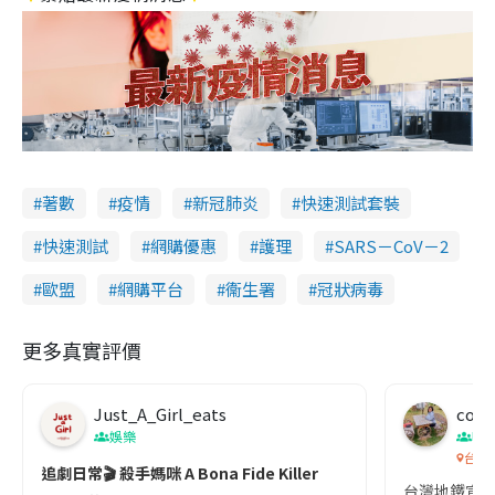
著數
疫情
新冠肺炎
快速測試套裝
快速測試
網購優惠
護理
SARS－CoV－2
歐盟
網購平台
衞生署
冠狀病毒
更多真實評價
Just_A_Girl_eats
co c
娛樂
吹
台灣
追劇日常🎬 殺手媽咪 A Bona Fide Killer
台灣地鐵宣