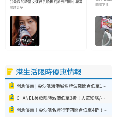
我最愛的韓國女演員孔曉振終於要回歸小螢幕啦!這次的劇本改編自同名
閱讀更多
閱讀更多
港生活限時優惠情報
1
開倉優惠 | 尖沙咀海港城名牌波鞋開倉低至1折！On鞋$899起／Joy&Peace鞋履$98起
2
CHANEL美妝限時減價低至3折！人氣粉底/唇膏/精華液低至$275！COCO香水都有平
3
開倉優惠｜尖沙咀名牌行李箱開倉低至4折！一連5日 American Tourister/ace./Hallmark $200起！