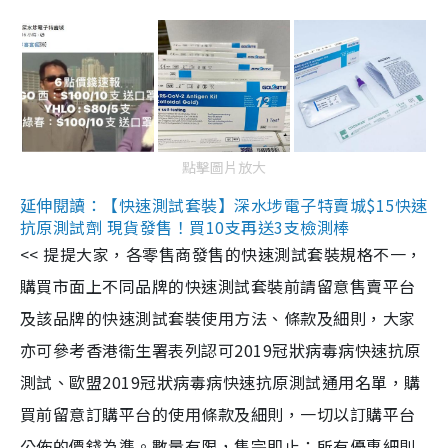
點擊圖片放大
延伸閱讀：【快速測試套裝】深水埗電子特賣城$15快速
抗原測試劑 現貨發售！買10支再送3支檢測棒
<< 提提大家，各零售商發售的快速測試套裝規格不一，
購買市面上不同品牌的快速測試套裝前請留意售賣平台
及該品牌的快速測試套裝使用方法、條款及細則，大家
亦可參考香港衞生署表列認可2019冠狀病毒病快速抗原
測試、歐盟2019冠狀病毒病快速抗原測試通用名單，購
買前留意訂購平台的使用條款及細則，一切以訂購平台
公佈的價錢為準。數量有限，售完即止；所有優惠細則