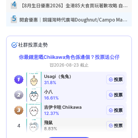
4
【8月生日優惠2026】全港85大食買玩著數攻略 自助餐/火鍋放題同行免費＋誠品/DONKI送現金券
5
開倉優惠｜銅鑼灣時代廣場Doughnut/Campo Marzio開倉低至1折！背囊、書包、手袋劈價$200起