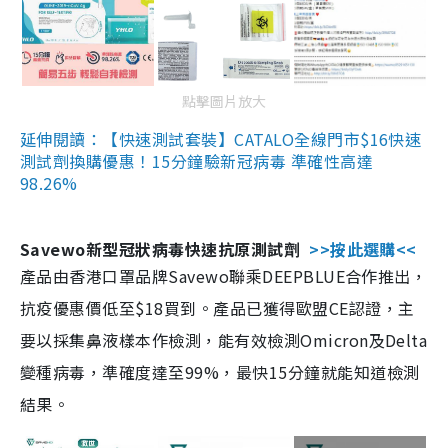
點擊圖片放大
延伸閱讀：【快速測試套裝】CATALO全線門市$16快速
測試劑換購優惠！15分鐘驗新冠病毒 準確性高達
98.26%
Savewo新型冠狀病毒快速抗原測試劑
>>按此選購<<
產品由香港口罩品牌Savewo聯乘DEEPBLUE合作推出，
抗疫優惠價低至$18買到。產品已獲得歐盟CE認證，主
要以採集鼻液樣本作檢測，能有效檢測Omicron及Delta
變種病毒，準確度達至99%，最快15分鐘就能知道檢測
結果。