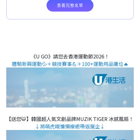
《U GO》請您去香港運動節2026！
體驗新興運動💦＋競技賽事💪＋100+運動用品攤位🔥
【送您🐯】韓國超人氣文創品牌MUZIK TIGER 冰感風扇！
↓將萌虎嘅慵懶療癒帶返屋企↓