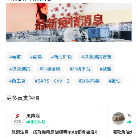
著數
疫情
新冠肺炎
快速測試套裝
快速測試
網購優惠
網購平台
歐盟
衞生署
SARS－CoV－2
冠狀病毒
護理
更多真實評價
風傳媒
Soul
旅遊攻略
生
旅遊注意｜搭飛機帶尿袋標明mAh都會被沒收😱出發前切記檢查「1
呢款魚油大家