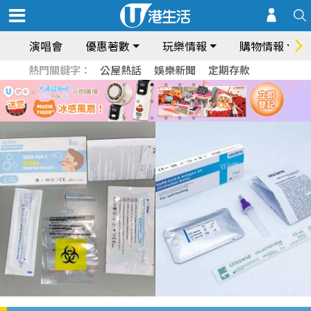
演唱會
優惠著數
玩樂情報
購物情報
熱門關鍵字：
公屋熱話
娛樂新聞
定期存款