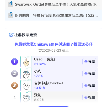
4
Swarovski Outlet專區低至半價！人氣水晶飾物/小擺設$138起！迪士尼款/水晶高跟鞋都有平
5
廚具開倉｜特福Tefal廚具/家電開倉低至3折！$220起買平底鍋/炒鑊/湯煲！電飯煲/吸塵機/燙斗$418起