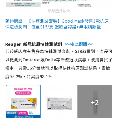
點擊圖片放大
延伸閱讀：【快速測試套裝】Good Mask發售3款抗原
快速檢測劑！低至$15/支 獲歐盟認證+無限購數量
Reagen 新冠抗原快速測試劑
>>按此選購<<
莎莎網店亦有售多款快速測試套裝，$19就買到。產品可
以檢測到Omicron及Delta等新型冠狀病毒，使用鼻拭子
樣本，只需15分鐘就可以取得快速抗原測試結果。靈敏
度95.2%，特異度98.1%。
+2