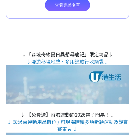
↓「森境奇緣夏日異想尋龍記」限定精品↓
↓漫遊秘境地墊、多用途旅行收納袋↓
↓ 【免費送】香港運動節2026電子門票！↓
↓ 設過百運動用品攤位 / 可現場體驗多項新穎運動及觀賞
賽事🔥 ↓