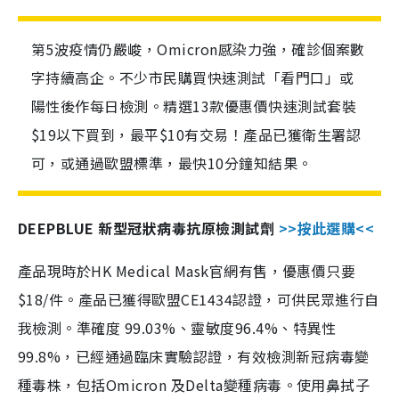
第5波疫情仍嚴峻，Omicron感染力強，確診個案數
字持續高企。不少市民購買快速測試「看門口」或
陽性後作每日檢測。精選13款優惠價快速測試套裝
$19以下買到，最平$10有交易！產品已獲衛生署認
可，或通過歐盟標準，最快10分鐘知結果。
DEEPBLUE 新型冠狀病毒抗原檢測試劑
>>按此選購<<
產品現時於HK Medical Mask官網有售，優惠價只要
$18/件。產品已獲得歐盟CE1434認證，可供民眾進行自
我檢測。準確度 99.03%、靈敏度96.4%、特異性
99.8%，已經通過臨床實驗認證，有效檢測新冠病毒變
種毒株，包括Omicron 及Delta變種病毒。使用鼻拭子