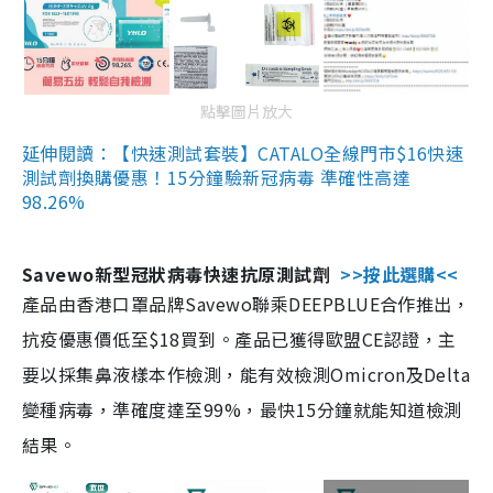
點擊圖片放大
延伸閱讀：【快速測試套裝】CATALO全線門市$16快速
測試劑換購優惠！15分鐘驗新冠病毒 準確性高達
98.26%
Savewo新型冠狀病毒快速抗原測試劑
>>按此選購<<
產品由香港口罩品牌Savewo聯乘DEEPBLUE合作推出，
抗疫優惠價低至$18買到。產品已獲得歐盟CE認證，主
要以採集鼻液樣本作檢測，能有效檢測Omicron及Delta
變種病毒，準確度達至99%，最快15分鐘就能知道檢測
結果。