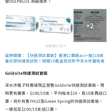
發DEEPBLUE 原廠版本。
+2
點擊圖片放大
延伸閱讀：【快速測試套裝】香港口罩廠acc+推$18病
毒抗原快速測試劑！捐贈10萬盒測試劑予深水埗露宿者
Goldsite快速測試套裝
深水埗電子特賣城現正發售Goldsite快速測試套裝，現
時更有優惠，$100/10支，平均每支$10，買10支再送口
罩。另外有售YHLO及Green Spring的快速測試套裝，
一樣低至$100/10支送口罩。