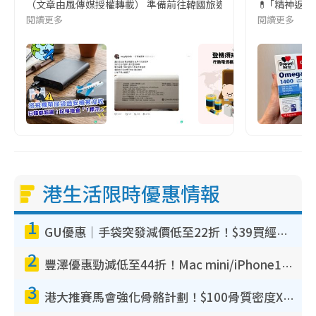
（文章由風傳媒授權轉載） 準備前往韓國旅遊的民眾，近期要特別留
💊 ｢精神返
閱讀更多
閱讀更多
港生活限時優惠情報
1
GU優惠｜手袋突發減價低至22折！$39買經典波士頓包/餃子袋！飾物同步減價$29起！
2
豐澤優惠勁減低至44折！Mac mini/iPhone17Pro大減價！廚房家電$220起
3
港大推賽馬會強化骨骼計劃！$100骨質密度X光檢查 完成免費運動訓練送超市禮券！附參加資格