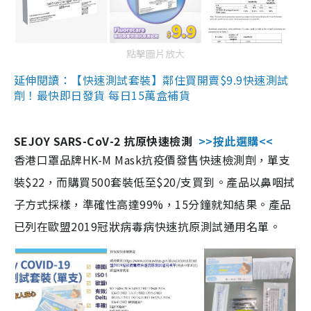
點擊圖片放大
延伸閱讀：【快速測試套裝】鄰住買開賣$9.9快速測試
劑！最快即日發貨 每日15萬盒補貨
SEJOY SARS-CoV-2 抗原快速檢測
>>按此選購<<
香港口罩品牌HK-M Mask抗疫價發售快速檢測劑，單支
裝$22，而購買500套裝低至$20/支買到。產品以鼻咽拭
子方式採樣，準確性高達99%，15分鐘就知結果。產品
已列在歐盟2019冠狀病毒病快速抗原測試通用名單。