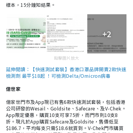
樣本，15分鐘知結果。
+2
點擊圖片放大
延伸閱讀：【快速測試套裝】香港口罩品牌開賣2款快速
檢測劑 最平$18起 ！可檢測Delta/Omicron病毒
億世家
億家世門市及App現已有售6款快速測試套裝，包括香港
公司研發的Wesail、Goldsite、Safecare、及V-Chek。
App限定優惠，購買10支可享75折，而門市則10支8
折。現凡於App購買Safecare及Goldsite，售價低至
$186.7，平均每支只需$18.6就買到。V-Chek門市購買