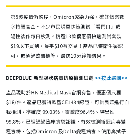
第5波疫情仍嚴峻，Omicron感染力強，確診個案數
字持續高企。不少市民購買快速測試「看門口」或
陽性後作每日檢測。精選13款優惠價快速測試套裝
$19以下買到，最平$10有交易！產品已獲衛生署認
可，或通過歐盟標準，最快10分鐘知結果。
DEEPBLUE 新型冠狀病毒抗原檢測試劑
>>按此選購<<
產品現時於HK Medical Mask官網有售，優惠價只要
$18/件。產品已獲得歐盟CE1434認證，可供民眾進行自
我檢測。準確度 99.03%、靈敏度96.4%、特異性
99.8%，已經通過臨床實驗認證，有效檢測新冠病毒變
種毒株，包括Omicron 及Delta變種病毒。使用鼻拭子