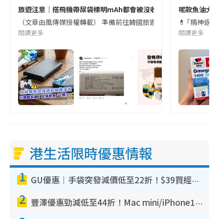
旅遊注意｜搭飛機帶尿袋標明mAh都會被沒收😱出發前切記檢查「1
呢款魚油大家
（文章由風傳媒授權轉載） 準備前往韓國旅遊的民眾，近期要特別留
💊 ｢精神返
閱讀更多
閱讀更多
港生活限時優惠情報
1
GU優惠｜手袋突發減價低至22折！$39買經典波士頓包/餃子袋！飾物同步減價$29起！
2
豐澤優惠勁減低至44折！Mac mini/iPhone17Pro大減價！廚房家電$220起