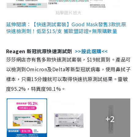
點擊圖片放大
延伸閱讀：【快速測試套裝】Good Mask發售3款抗原
快速檢測劑！低至$15/支 獲歐盟認證+無限購數量
Reagen 新冠抗原快速測試劑
>>按此選購<<
莎莎網店亦有售多款快速測試套裝，$19就買到。產品可
以檢測到Omicron及Delta等新型冠狀病毒，使用鼻拭子
樣本，只需15分鐘就可以取得快速抗原測試結果。靈敏
度95.2%，特異度98.1%。
+2