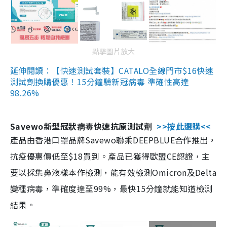
點擊圖片放大
延伸閱讀：【快速測試套裝】CATALO全線門市$16快速
測試劑換購優惠！15分鐘驗新冠病毒 準確性高達
98.26%
Savewo新型冠狀病毒快速抗原測試劑
>>按此選購<<
產品由香港口罩品牌Savewo聯乘DEEPBLUE合作推出，
抗疫優惠價低至$18買到。產品已獲得歐盟CE認證，主
要以採集鼻液樣本作檢測，能有效檢測Omicron及Delta
變種病毒，準確度達至99%，最快15分鐘就能知道檢測
結果。