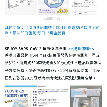
點擊圖片放大
延伸閱讀：【快速測試套裝】鄰住買開賣$9.9快速測試
劑！最快即日發貨 每日15萬盒補貨
SEJOY SARS-CoV-2 抗原快速檢測
>>按此選購<<
香港口罩品牌HK-M Mask抗疫價發售快速檢測劑，單支
裝$22，而購買500套裝低至$20/支買到。產品以鼻咽拭
子方式採樣，準確性高達99%，15分鐘就知結果。產品
已列在歐盟2019冠狀病毒病快速抗原測試通用名單。