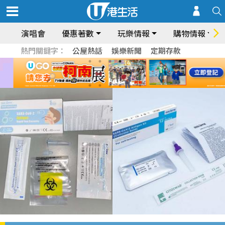
演唱會
優惠著數
玩樂情報
購物情報
熱門關鍵字：
公屋熱話
娛樂新聞
定期存款