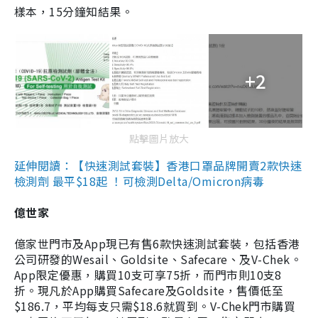
樣本，15分鐘知結果。
+2
點擊圖片放大
延伸閱讀：【快速測試套裝】香港口罩品牌開賣2款快速
檢測劑 最平$18起 ！可檢測Delta/Omicron病毒
億世家
億家世門市及App現已有售6款快速測試套裝，包括香港
公司研發的Wesail、Goldsite、Safecare、及V-Chek。
App限定優惠，購買10支可享75折，而門市則10支8
折。現凡於App購買Safecare及Goldsite，售價低至
$186.7，平均每支只需$18.6就買到。V-Chek門市購買