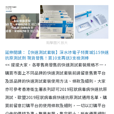
點擊圖片放大
延伸閱讀：【快速測試套裝】深水埗電子特賣城$15快速
抗原測試劑 現貨發售！買10支再送3支檢測棒
<< 提提大家，各零售商發售的快速測試套裝規格不一，
購買市面上不同品牌的快速測試套裝前請留意售賣平台
及該品牌的快速測試套裝使用方法、條款及細則，大家
亦可參考香港衞生署表列認可2019冠狀病毒病快速抗原
測試、歐盟2019冠狀病毒病快速抗原測試通用名單，購
買前留意訂購平台的使用條款及細則，一切以訂購平台
公佈的價錢為準。數量有限，售完即止；所有優惠細則