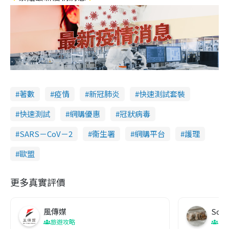
著數
疫情
新冠肺炎
快速測試套裝
快速測試
網購優惠
冠狀病毒
SARS－CoV－2
衞生署
網購平台
護理
歐盟
更多真實評價
風傳媒
Soul
旅遊攻略
生