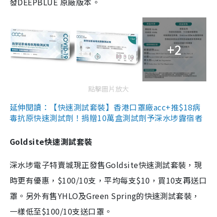
發DEEPBLUE 原廠版本。
+2
點擊圖片放大
延伸閱讀：【快速測試套裝】香港口罩廠acc+推$18病
毒抗原快速測試劑！捐贈10萬盒測試劑予深水埗露宿者
Goldsite快速測試套裝
深水埗電子特賣城現正發售Goldsite快速測試套裝，現
時更有優惠，$100/10支，平均每支$10，買10支再送口
罩。另外有售YHLO及Green Spring的快速測試套裝，
一樣低至$100/10支送口罩。