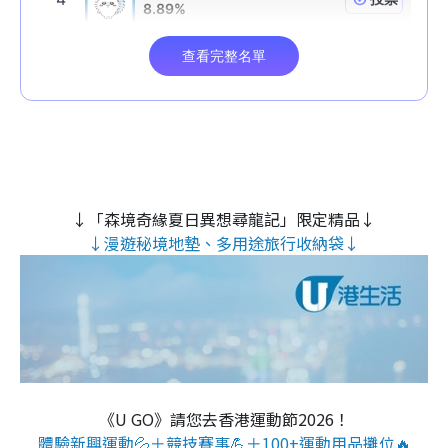
↓「森境奇緣夏日異想尋龍記」限定精品↓
↓漫遊秘境地墊、多用途旅行收納袋↓
《U GO》請您去香港運動節2026！
體驗新興運動💦＋競技賽事💪＋100+運動用品攤位🔥