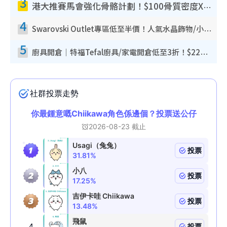
3
港大推賽馬會強化骨骼計劃！$100骨質密度X光檢查 完成免費運動訓練送超市禮券！附參加資格
4
Swarovski Outlet專區低至半價！人氣水晶飾物/小擺設$138起！迪士尼款/水晶高跟鞋都有平
5
廚具開倉｜特福Tefal廚具/家電開倉低至3折！$220起買平底鍋/炒鑊/湯煲！電飯煲/吸塵機/燙斗$418起