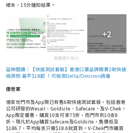
樣本，15分鐘知結果。
+2
點擊圖片放大
延伸閱讀：【快速測試套裝】香港口罩品牌開賣2款快速
檢測劑 最平$18起 ！可檢測Delta/Omicron病毒
億世家
億家世門市及App現已有售6款快速測試套裝，包括香港
公司研發的Wesail、Goldsite、Safecare、及V-Chek。
App限定優惠，購買10支可享75折，而門市則10支8
折。現凡於App購買Safecare及Goldsite，售價低至
$186.7，平均每支只需$18.6就買到。V-Chek門市購買