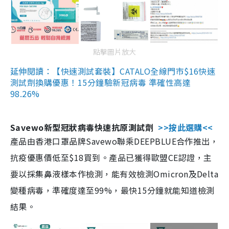
點擊圖片放大
延伸閱讀：【快速測試套裝】CATALO全線門市$16快速
測試劑換購優惠！15分鐘驗新冠病毒 準確性高達
98.26%
Savewo新型冠狀病毒快速抗原測試劑
>>按此選購<<
產品由香港口罩品牌Savewo聯乘DEEPBLUE合作推出，
抗疫優惠價低至$18買到。產品已獲得歐盟CE認證，主
要以採集鼻液樣本作檢測，能有效檢測Omicron及Delta
變種病毒，準確度達至99%，最快15分鐘就能知道檢測
結果。