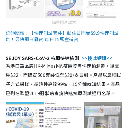
點擊圖片放大
延伸閱讀：【快速測試套裝】鄰住買開賣$9.9快速測試
劑！最快即日發貨 每日15萬盒補貨
SEJOY SARS-CoV-2 抗原快速檢測
>>按此選購<<
香港口罩品牌HK-M Mask抗疫價發售快速檢測劑，單支
裝$22，而購買500套裝低至$20/支買到。產品以鼻咽拭
子方式採樣，準確性高達99%，15分鐘就知結果。產品
已列在歐盟2019冠狀病毒病快速抗原測試通用名單。