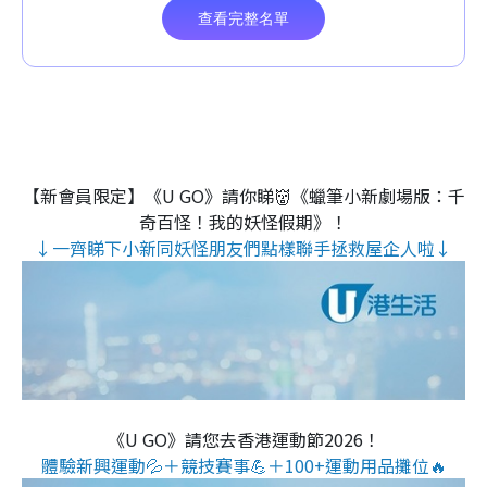
【新會員限定】《U GO》請你睇👹《蠟筆小新劇場版：千
奇百怪！我的妖怪假期》！
↓一齊睇下小新同妖怪朋友們點樣聯手拯救屋企人啦↓
《U GO》請您去香港運動節2026！
體驗新興運動💦＋競技賽事💪＋100+運動用品攤位🔥