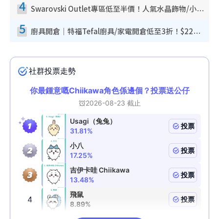
4
Swarovski Outlet專區低至半價！人氣水晶飾物/小擺設$138起！迪士尼款/水晶高跟鞋都有平
5
廚具開倉｜特福Tefal廚具/家電開倉低至3折！$220起買平底鍋/炒鑊/湯煲！電飯煲/吸塵機/燙斗$418起