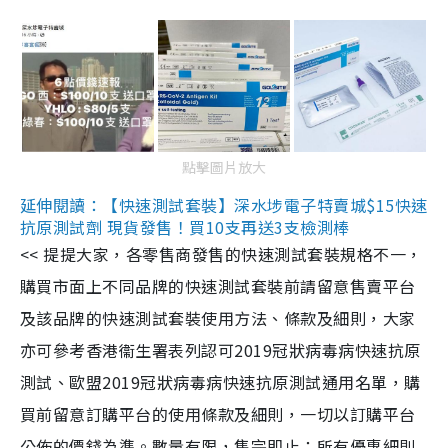
點擊圖片放大
延伸閱讀：【快速測試套裝】深水埗電子特賣城$15快速
抗原測試劑 現貨發售！買10支再送3支檢測棒
<< 提提大家，各零售商發售的快速測試套裝規格不一，
購買市面上不同品牌的快速測試套裝前請留意售賣平台
及該品牌的快速測試套裝使用方法、條款及細則，大家
亦可參考香港衞生署表列認可2019冠狀病毒病快速抗原
測試、歐盟2019冠狀病毒病快速抗原測試通用名單，購
買前留意訂購平台的使用條款及細則，一切以訂購平台
公佈的價錢為準。數量有限，售完即止；所有優惠細則