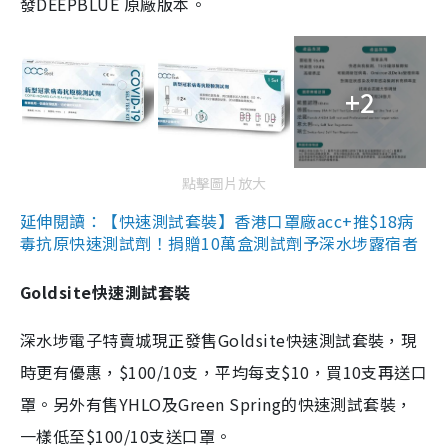
發DEEPBLUE 原廠版本。
+2
點擊圖片放大
延伸閱讀：【快速測試套裝】香港口罩廠acc+推$18病
毒抗原快速測試劑！捐贈10萬盒測試劑予深水埗露宿者
Goldsite快速測試套裝
深水埗電子特賣城現正發售Goldsite快速測試套裝，現
時更有優惠，$100/10支，平均每支$10，買10支再送口
罩。另外有售YHLO及Green Spring的快速測試套裝，
一樣低至$100/10支送口罩。