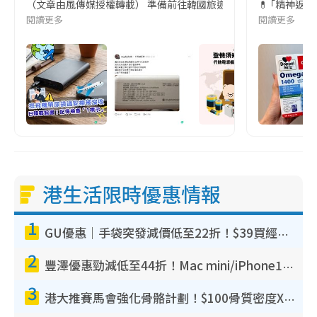
（文章由風傳媒授權轉載） 準備前往韓國旅遊的民眾，近期要特別留
💊 ｢精神返
閱讀更多
閱讀更多
港生活限時優惠情報
1
GU優惠｜手袋突發減價低至22折！$39買經典波士頓包/餃子袋！飾物同步減價$29起！
2
豐澤優惠勁減低至44折！Mac mini/iPhone17Pro大減價！廚房家電$220起
3
港大推賽馬會強化骨骼計劃！$100骨質密度X光檢查 完成免費運動訓練送超市禮券！附參加資格