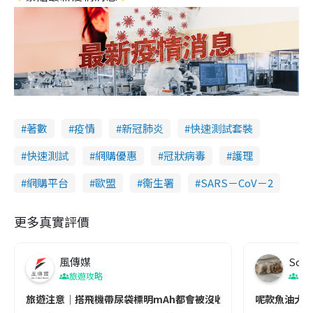
著數
疫情
新冠肺炎
快速測試套裝
快速測試
網購優惠
冠狀病毒
護理
網購平台
歐盟
衞生署
SARS－CoV－2
更多真實評價
風傳媒
Soul
旅遊攻略
生
旅遊注意｜搭飛機帶尿袋標明mAh都會被沒收😱出發前切記檢查「1
呢款魚油大家