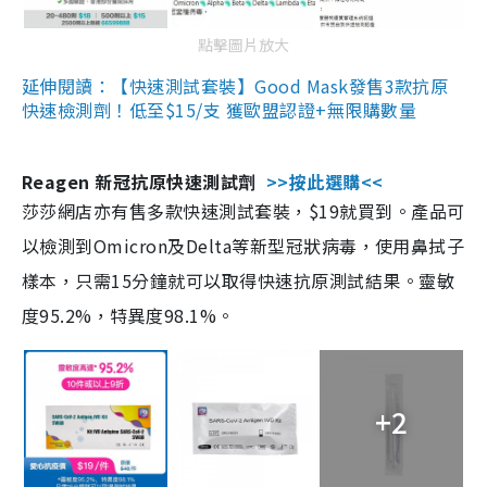
點擊圖片放大
延伸閱讀：【快速測試套裝】Good Mask發售3款抗原
快速檢測劑！低至$15/支 獲歐盟認證+無限購數量
Reagen 新冠抗原快速測試劑
>>按此選購<<
莎莎網店亦有售多款快速測試套裝，$19就買到。產品可
以檢測到Omicron及Delta等新型冠狀病毒，使用鼻拭子
樣本，只需15分鐘就可以取得快速抗原測試結果。靈敏
度95.2%，特異度98.1%。
+2