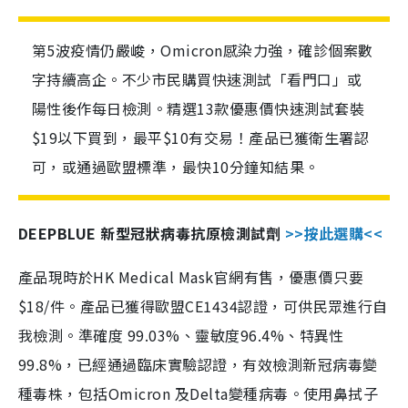
第5波疫情仍嚴峻，Omicron感染力強，確診個案數
字持續高企。不少市民購買快速測試「看門口」或
陽性後作每日檢測。精選13款優惠價快速測試套裝
$19以下買到，最平$10有交易！產品已獲衛生署認
可，或通過歐盟標準，最快10分鐘知結果。
DEEPBLUE 新型冠狀病毒抗原檢測試劑
>>按此選購<<
產品現時於HK Medical Mask官網有售，優惠價只要
$18/件。產品已獲得歐盟CE1434認證，可供民眾進行自
我檢測。準確度 99.03%、靈敏度96.4%、特異性
99.8%，已經通過臨床實驗認證，有效檢測新冠病毒變
種毒株，包括Omicron 及Delta變種病毒。使用鼻拭子