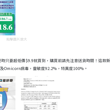
點擊圖片放大
劑，現時只要超低價$9.9就買到，購買前請先注意送貨時間！這款
Omicorn病毒，靈敏度92.2%，特異度100%。