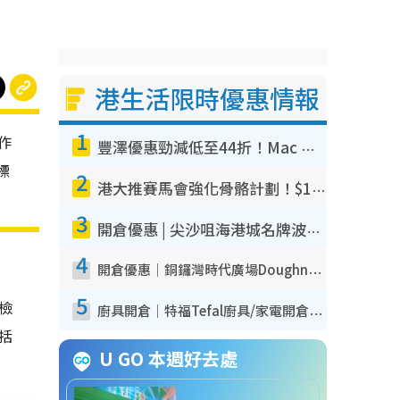
港生活限時優惠情報
1
作
豐澤優惠勁減低至44折！Mac mini/iPhone17Pro大減價！廚房家電$220起
標
2
港大推賽馬會強化骨骼計劃！$100骨質密度X光檢查 完成免費運動訓練送超市禮券！附參加資格
3
開倉優惠 | 尖沙咀海港城名牌波鞋開倉低至1折！On鞋$899起／Joy&Peace鞋履$98起
4
開倉優惠｜銅鑼灣時代廣場Doughnut/Campo Marzio開倉低至1折！背囊、書包、手袋劈價$200起
5
我檢
廚具開倉｜特福Tefal廚具/家電開倉低至3折！$220起買平底鍋/炒鑊/湯煲！電飯煲/吸塵機/燙斗$418起
包括
U GO 本週好去處