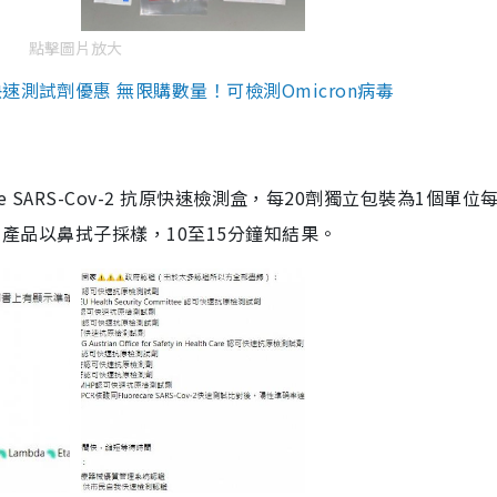
點擊圖片放大
測試劑優惠 無限購數量！可檢測Omicron病毒
are SARS-Cov-2 抗原快速檢測盒，每20劑獨立包裝為1個單位
5。產品以鼻拭子採樣，10至15分鐘知結果。