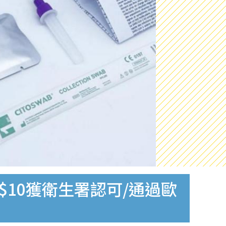
$10獲衛生署認可/通過歐