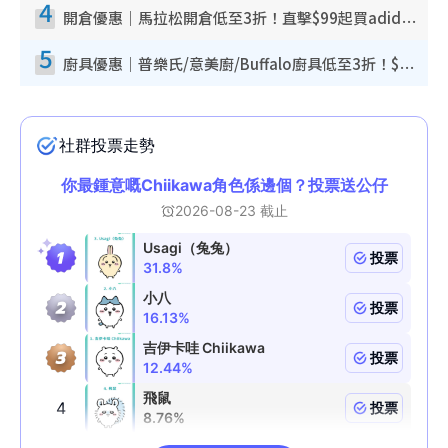
4
開倉優惠｜馬拉松開倉低至3折！直擊$99起買adidas／New Balance／Puma鞋款 STANLEY保溫杯劈價至$119起
5
廚具優惠｜普樂氏/意美廚/Buffalo廚具低至3折！$89起買煎鍋／炒鑊／個人鍋 同場小家電激減至$99起