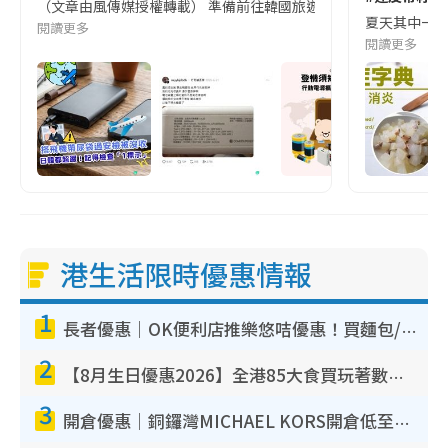
（文章由風傳媒授權轉載） 準備前往韓國旅遊的民眾，近期要特別留
夏天其中一種時
閱讀更多
閱讀更多
港生活限時優惠情報
1
長者優惠｜OK便利店推樂悠咭優惠！買麵包/牛奶/保健品拍卡即減
2
【8月生日優惠2026】全港85大食買玩著數攻略 自助餐/火鍋放題同行免費＋誠品/DONKI送現金券
3
開倉優惠｜銅鑼灣MICHAEL KORS開倉低至17折！直擊$500起買手袋/銀包/鞋款 必買經典Jet Set系列