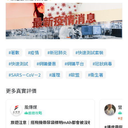
著數
疫情
新冠肺炎
快速測試套裝
快速測試
網購優惠
網購平台
冠狀病毒
SARS－CoV－2
護理
歐盟
衞生署
更多真實評價
風傳媒
營養教
旅遊攻略
生
香港
旅遊注意｜搭飛機帶尿袋標明mAh都會被沒收😱出發前切記檢查「1
#連皮帶籽都