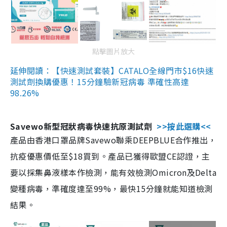
點擊圖片放大
延伸閱讀：【快速測試套裝】CATALO全線門市$16快速
測試劑換購優惠！15分鐘驗新冠病毒 準確性高達
98.26%
Savewo新型冠狀病毒快速抗原測試劑
>>按此選購<<
產品由香港口罩品牌Savewo聯乘DEEPBLUE合作推出，
抗疫優惠價低至$18買到。產品已獲得歐盟CE認證，主
要以採集鼻液樣本作檢測，能有效檢測Omicron及Delta
變種病毒，準確度達至99%，最快15分鐘就能知道檢測
結果。