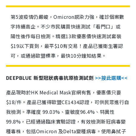
第5波疫情仍嚴峻，Omicron感染力強，確診個案數
字持續高企。不少市民購買快速測試「看門口」或
陽性後作每日檢測。精選13款優惠價快速測試套裝
$19以下買到，最平$10有交易！產品已獲衛生署認
可，或通過歐盟標準，最快10分鐘知結果。
DEEPBLUE 新型冠狀病毒抗原檢測試劑
>>按此選購<<
產品現時於HK Medical Mask官網有售，優惠價只要
$18/件。產品已獲得歐盟CE1434認證，可供民眾進行自
我檢測。準確度 99.03%、靈敏度96.4%、特異性
99.8%，已經通過臨床實驗認證，有效檢測新冠病毒變
種毒株，包括Omicron 及Delta變種病毒。使用鼻拭子