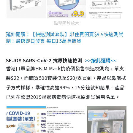
點擊圖片放大
延伸閱讀：【快速測試套裝】鄰住買開賣$9.9快速測試
劑！最快即日發貨 每日15萬盒補貨
SEJOY SARS-CoV-2 抗原快速檢測
>>按此選購<<
香港口罩品牌HK-M Mask抗疫價發售快速檢測劑，單支
裝$22，而購買500套裝低至$20/支買到。產品以鼻咽拭
子方式採樣，準確性高達99%，15分鐘就知結果。產品
已列在歐盟2019冠狀病毒病快速抗原測試通用名單。