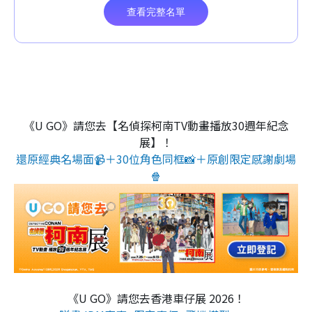
《U GO》請您去【名偵探柯南TV動畫播放30週年紀念
展】！
還原經典名場面📹＋30位角色同框📸＋原創限定感謝劇場
🍿
《U GO》請您去香港車仔展 2026！