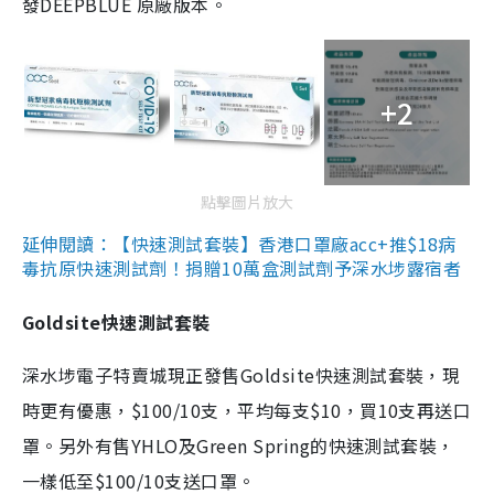
發DEEPBLUE 原廠版本。
+2
點擊圖片放大
延伸閱讀：【快速測試套裝】香港口罩廠acc+推$18病
毒抗原快速測試劑！捐贈10萬盒測試劑予深水埗露宿者
Goldsite快速測試套裝
深水埗電子特賣城現正發售Goldsite快速測試套裝，現
時更有優惠，$100/10支，平均每支$10，買10支再送口
罩。另外有售YHLO及Green Spring的快速測試套裝，
一樣低至$100/10支送口罩。