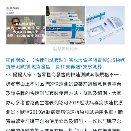
點擊圖片放大
延伸閱讀：【快速測試套裝】深水埗電子特賣城$15快速
抗原測試劑 現貨發售！買10支再送3支檢測棒
<< 提提大家，各零售商發售的快速測試套裝規格不一，
購買市面上不同品牌的快速測試套裝前請留意售賣平台
及該品牌的快速測試套裝使用方法、條款及細則，大家
亦可參考香港衞生署表列認可2019冠狀病毒病快速抗原
測試、歐盟2019冠狀病毒病快速抗原測試通用名單，購
買前留意訂購平台的使用條款及細則，一切以訂購平台
公佈的價錢為準。數量有限，售完即止；所有優惠細則