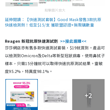
點擊圖片放大
延伸閱讀：【快速測試套裝】Good Mask發售3款抗原
快速檢測劑！低至$15/支 獲歐盟認證+無限購數量
Reagen 新冠抗原快速測試劑
>>按此選購<<
莎莎網店亦有售多款快速測試套裝，$19就買到。產品可
以檢測到Omicron及Delta等新型冠狀病毒，使用鼻拭子
樣本，只需15分鐘就可以取得快速抗原測試結果。靈敏
度95.2%，特異度98.1%。
+2