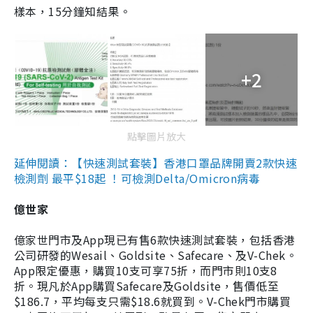
樣本，15分鐘知結果。
+2
點擊圖片放大
延伸閱讀：【快速測試套裝】香港口罩品牌開賣2款快速
檢測劑 最平$18起 ！可檢測Delta/Omicron病毒
億世家
億家世門市及App現已有售6款快速測試套裝，包括香港
公司研發的Wesail、Goldsite、Safecare、及V-Chek。
App限定優惠，購買10支可享75折，而門市則10支8
折。現凡於App購買Safecare及Goldsite，售價低至
$186.7，平均每支只需$18.6就買到。V-Chek門市購買