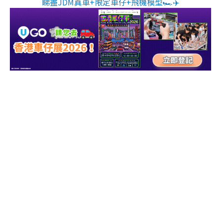
睇盡JDM真車+限定車仔+飛機模型🏎️✈️