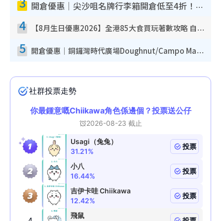
3
開倉優惠｜尖沙咀名牌行李箱開倉低至4折！一連5日 American Tourister/ace./Hallmark $200起！
4
【8月生日優惠2026】全港85大食買玩著數攻略 自助餐/火鍋放題同行免費＋誠品/DONKI送現金券
5
開倉優惠｜銅鑼灣時代廣場Doughnut/Campo Marzio開倉低至1折！背囊、書包、手袋劈價$200起