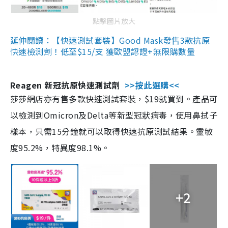
點擊圖片放大
延伸閱讀：【快速測試套裝】Good Mask發售3款抗原
快速檢測劑！低至$15/支 獲歐盟認證+無限購數量
Reagen 新冠抗原快速測試劑
>>按此選購<<
莎莎網店亦有售多款快速測試套裝，$19就買到。產品可
以檢測到Omicron及Delta等新型冠狀病毒，使用鼻拭子
樣本，只需15分鐘就可以取得快速抗原測試結果。靈敏
度95.2%，特異度98.1%。
+2