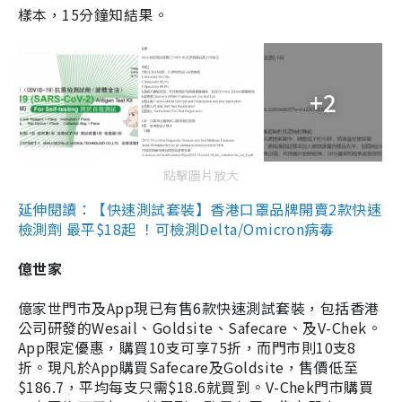
樣本，15分鐘知結果。
+2
點擊圖片放大
延伸閱讀：【快速測試套裝】香港口罩品牌開賣2款快速
檢測劑 最平$18起 ！可檢測Delta/Omicron病毒
億世家
億家世門市及App現已有售6款快速測試套裝，包括香港
公司研發的Wesail、Goldsite、Safecare、及V-Chek。
App限定優惠，購買10支可享75折，而門市則10支8
折。現凡於App購買Safecare及Goldsite，售價低至
$186.7，平均每支只需$18.6就買到。V-Chek門市購買