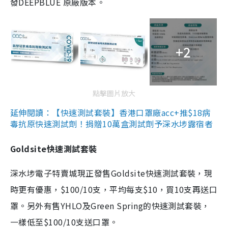
發DEEPBLUE 原廠版本。
+2
點擊圖片放大
延伸閱讀：【快速測試套裝】香港口罩廠acc+推$18病
毒抗原快速測試劑！捐贈10萬盒測試劑予深水埗露宿者
Goldsite快速測試套裝
深水埗電子特賣城現正發售Goldsite快速測試套裝，現
時更有優惠，$100/10支，平均每支$10，買10支再送口
罩。另外有售YHLO及Green Spring的快速測試套裝，
一樣低至$100/10支送口罩。