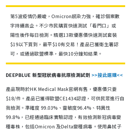
第5波疫情仍嚴峻，Omicron感染力強，確診個案數
字持續高企。不少市民購買快速測試「看門口」或
陽性後作每日檢測。精選13款優惠價快速測試套裝
$19以下買到，最平$10有交易！產品已獲衛生署認
可，或通過歐盟標準，最快10分鐘知結果。
DEEPBLUE 新型冠狀病毒抗原檢測試劑
>>按此選購<<
產品現時於HK Medical Mask官網有售，優惠價只要
$18/件。產品已獲得歐盟CE1434認證，可供民眾進行自
我檢測。準確度 99.03%、靈敏度96.4%、特異性
99.8%，已經通過臨床實驗認證，有效檢測新冠病毒變
種毒株，包括Omicron 及Delta變種病毒。使用鼻拭子