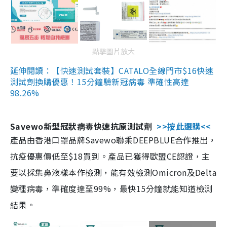
點擊圖片放大
延伸閱讀：【快速測試套裝】CATALO全線門市$16快速
測試劑換購優惠！15分鐘驗新冠病毒 準確性高達
98.26%
Savewo新型冠狀病毒快速抗原測試劑
>>按此選購<<
產品由香港口罩品牌Savewo聯乘DEEPBLUE合作推出，
抗疫優惠價低至$18買到。產品已獲得歐盟CE認證，主
要以採集鼻液樣本作檢測，能有效檢測Omicron及Delta
變種病毒，準確度達至99%，最快15分鐘就能知道檢測
結果。