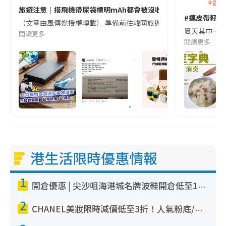
香港
旅遊注意｜搭飛機帶尿袋標明mAh都會被沒收😱出發前切記檢查「1
#連皮帶籽都
（文章由風傳媒授權轉載） 準備前往韓國旅遊的民眾，近期要特別留
夏天其中一種時
閱讀更多
閱讀更多
港生活限時優惠情報
1
開倉優惠 | 尖沙咀海港城名牌波鞋開倉低至1折！On鞋$899起／Joy&Peace鞋履$98起
2
CHANEL美妝限時減價低至3折！人氣粉底/唇膏/精華液低至$275！COCO香水都有平