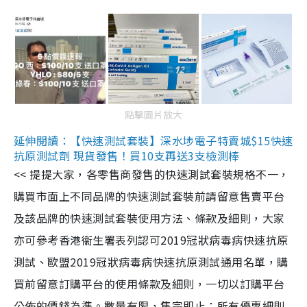
點擊圖片放大
延伸閱讀：【快速測試套裝】深水埗電子特賣城$15快速
抗原測試劑 現貨發售！買10支再送3支檢測棒
<< 提提大家，各零售商發售的快速測試套裝規格不一，
購買市面上不同品牌的快速測試套裝前請留意售賣平台
及該品牌的快速測試套裝使用方法、條款及細則，大家
亦可參考香港衞生署表列認可2019冠狀病毒病快速抗原
測試、歐盟2019冠狀病毒病快速抗原測試通用名單，購
買前留意訂購平台的使用條款及細則，一切以訂購平台
公佈的價錢為準。數量有限，售完即止；所有優惠細則