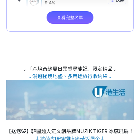
↓「森境奇緣夏日異想尋龍記」限定精品↓
↓漫遊秘境地墊、多用途旅行收納袋↓
【送您🐯】韓國超人氣文創品牌MUZIK TIGER 冰感風扇！
↓將萌虎嘅慵懶療癒帶返屋企↓