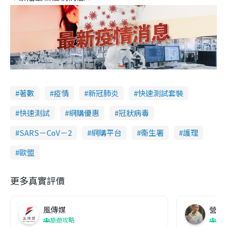
著數
疫情
新冠肺炎
快速測試套裝
快速測試
網購優惠
冠狀病毒
SARS－CoV－2
網購平台
衞生署
護理
歐盟
更多真實評價
風傳媒
營養教
旅遊攻略
生