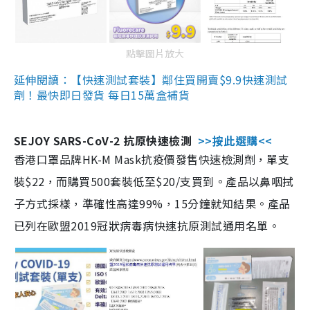
點擊圖片放大
延伸閱讀：【快速測試套裝】鄰住買開賣$9.9快速測試
劑！最快即日發貨 每日15萬盒補貨
SEJOY SARS-CoV-2 抗原快速檢測
>>按此選購<<
香港口罩品牌HK-M Mask抗疫價發售快速檢測劑，單支
裝$22，而購買500套裝低至$20/支買到。產品以鼻咽拭
子方式採樣，準確性高達99%，15分鐘就知結果。產品
已列在歐盟2019冠狀病毒病快速抗原測試通用名單。