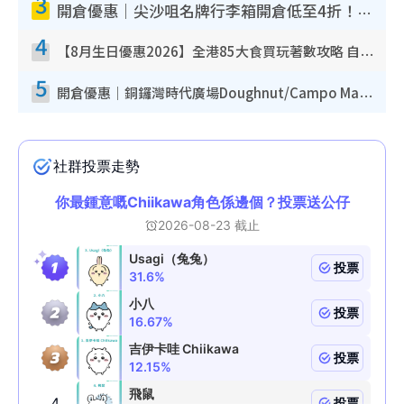
3
開倉優惠｜尖沙咀名牌行李箱開倉低至4折！一連5日 American Tourister/ace./Hallmark $200起！
4
【8月生日優惠2026】全港85大食買玩著數攻略 自助餐/火鍋放題同行免費＋誠品/DONKI送現金券
5
開倉優惠｜銅鑼灣時代廣場Doughnut/Campo Marzio開倉低至1折！背囊、書包、手袋劈價$200起