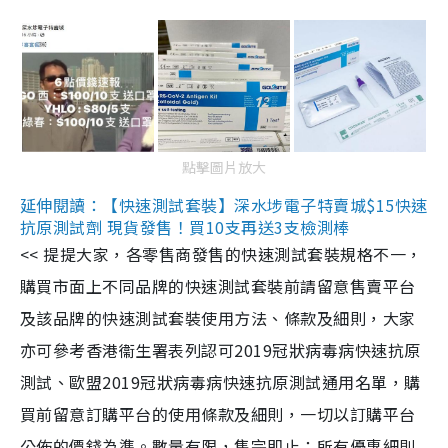
點擊圖片放大
延伸閱讀：【快速測試套裝】深水埗電子特賣城$15快速
抗原測試劑 現貨發售！買10支再送3支檢測棒
<< 提提大家，各零售商發售的快速測試套裝規格不一，
購買市面上不同品牌的快速測試套裝前請留意售賣平台
及該品牌的快速測試套裝使用方法、條款及細則，大家
亦可參考香港衞生署表列認可2019冠狀病毒病快速抗原
測試、歐盟2019冠狀病毒病快速抗原測試通用名單，購
買前留意訂購平台的使用條款及細則，一切以訂購平台
公佈的價錢為準。數量有限，售完即止；所有優惠細則