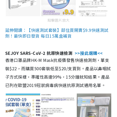
點擊圖片放大
延伸閱讀：【快速測試套裝】鄰住買開賣$9.9快速測試
劑！最快即日發貨 每日15萬盒補貨
SEJOY SARS-CoV-2 抗原快速檢測
>>按此選購<<
香港口罩品牌HK-M Mask抗疫價發售快速檢測劑，單支
裝$22，而購買500套裝低至$20/支買到。產品以鼻咽拭
子方式採樣，準確性高達99%，15分鐘就知結果。產品
已列在歐盟2019冠狀病毒病快速抗原測試通用名單。