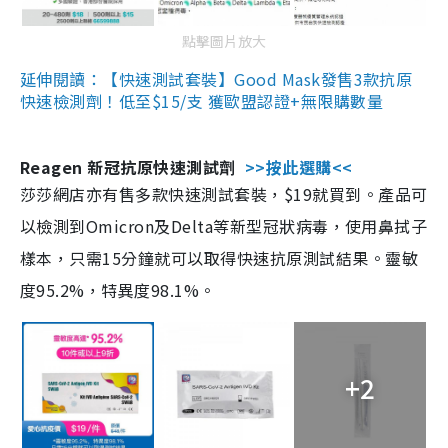
點擊圖片放大
延伸閱讀：【快速測試套裝】Good Mask發售3款抗原
快速檢測劑！低至$15/支 獲歐盟認證+無限購數量
Reagen 新冠抗原快速測試劑
>>按此選購<<
莎莎網店亦有售多款快速測試套裝，$19就買到。產品可
以檢測到Omicron及Delta等新型冠狀病毒，使用鼻拭子
樣本，只需15分鐘就可以取得快速抗原測試結果。靈敏
度95.2%，特異度98.1%。
+2