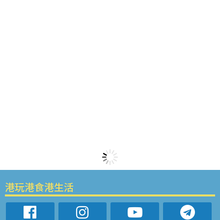
港玩港食港生活