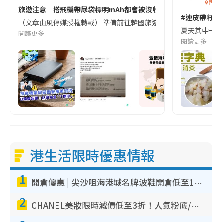
香港
旅遊注意｜搭飛機帶尿袋標明mAh都會被沒收😱出發前切記檢查「1
#連皮帶籽都
（文章由風傳媒授權轉載） 準備前往韓國旅遊的民眾，近期要特別留
夏天其中一種時
閱讀更多
閱讀更多
港生活限時優惠情報
1
開倉優惠 | 尖沙咀海港城名牌波鞋開倉低至1折！On鞋$899起／Joy&Peace鞋履$98起
2
CHANEL美妝限時減價低至3折！人氣粉底/唇膏/精華液低至$275！COCO香水都有平