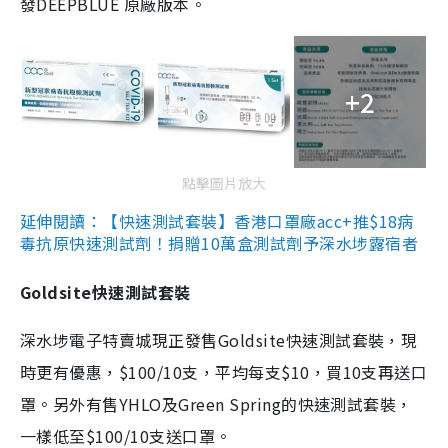
發DEEPBLUE 原廠版本。
+2
點擊圖片放大
延伸閱讀：【快速測試套裝】香港口罩廠acc+推$18病
毒抗原快速測試劑！捐贈10萬盒測試劑予深水埗露宿者
Goldsite快速測試套裝
深水埗電子特賣城現正發售Goldsite快速測試套裝，現
時更有優惠，$100/10支，平均每支$10，買10支再送口
罩。另外有售YHLO及Green Spring的快速測試套裝，
一樣低至$100/10支送口罩。