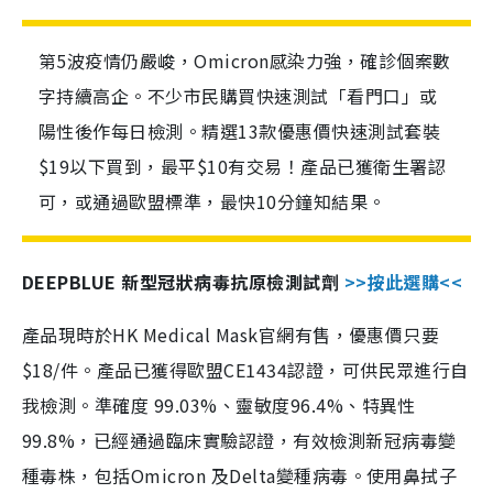
第5波疫情仍嚴峻，Omicron感染力強，確診個案數
字持續高企。不少市民購買快速測試「看門口」或
陽性後作每日檢測。精選13款優惠價快速測試套裝
$19以下買到，最平$10有交易！產品已獲衛生署認
可，或通過歐盟標準，最快10分鐘知結果。
DEEPBLUE 新型冠狀病毒抗原檢測試劑
>>按此選購<<
產品現時於HK Medical Mask官網有售，優惠價只要
$18/件。產品已獲得歐盟CE1434認證，可供民眾進行自
我檢測。準確度 99.03%、靈敏度96.4%、特異性
99.8%，已經通過臨床實驗認證，有效檢測新冠病毒變
種毒株，包括Omicron 及Delta變種病毒。使用鼻拭子