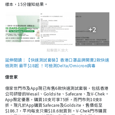
樣本，15分鐘知結果。
+2
點擊圖片放大
延伸閱讀：【快速測試套裝】香港口罩品牌開賣2款快速
檢測劑 最平$18起 ！可檢測Delta/Omicron病毒
億世家
億家世門市及App現已有售6款快速測試套裝，包括香港
公司研發的Wesail、Goldsite、Safecare、及V-Chek。
App限定優惠，購買10支可享75折，而門市則10支8
折。現凡於App購買Safecare及Goldsite，售價低至
$186.7，平均每支只需$18.6就買到。V-Chek門市購買