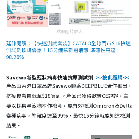
點擊圖片放大
延伸閱讀：【快速測試套裝】CATALO全線門市$16快速
測試劑換購優惠！15分鐘驗新冠病毒 準確性高達
98.26%
Savewo新型冠狀病毒快速抗原測試劑
>>按此選購<<
產品由香港口罩品牌Savewo聯乘DEEPBLUE合作推出，
抗疫優惠價低至$18買到。產品已獲得歐盟CE認證，主
要以採集鼻液樣本作檢測，能有效檢測Omicron及Delta
變種病毒，準確度達至99%，最快15分鐘就能知道檢測
結果。