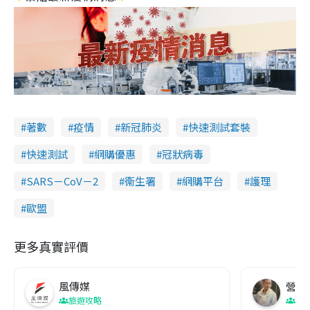
著數
疫情
新冠肺炎
快速測試套裝
快速測試
網購優惠
冠狀病毒
SARS－CoV－2
衞生署
網購平台
護理
歐盟
更多真實評價
風傳媒
營養教
旅遊攻略
生