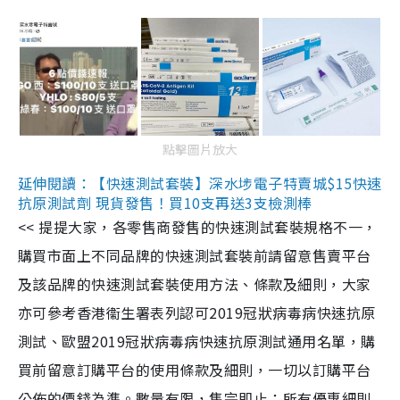
點擊圖片放大
延伸閱讀：【快速測試套裝】深水埗電子特賣城$15快速
抗原測試劑 現貨發售！買10支再送3支檢測棒
<< 提提大家，各零售商發售的快速測試套裝規格不一，
購買市面上不同品牌的快速測試套裝前請留意售賣平台
及該品牌的快速測試套裝使用方法、條款及細則，大家
亦可參考香港衞生署表列認可2019冠狀病毒病快速抗原
測試、歐盟2019冠狀病毒病快速抗原測試通用名單，購
買前留意訂購平台的使用條款及細則，一切以訂購平台
公佈的價錢為準。數量有限，售完即止；所有優惠細則