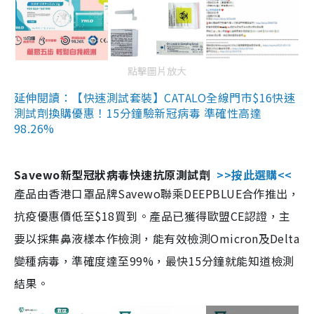
點擊圖片放大
延伸閱讀：【快速測試套裝】CATALO全線門市$16快速
測試劑換購優惠！15分鐘驗新冠病毒 準確性高達
98.26%
Savewo新型冠狀病毒快速抗原測試劑
>>按此選購<<
產品由香港口罩品牌Savewo聯乘DEEPBLUE合作推出，
抗疫優惠價低至$18買到。產品已獲得歐盟CE認證，主
要以採集鼻液樣本作檢測，能有效檢測Omicron及Delta
變種病毒，準確度達至99%，最快15分鐘就能知道檢測
結果。