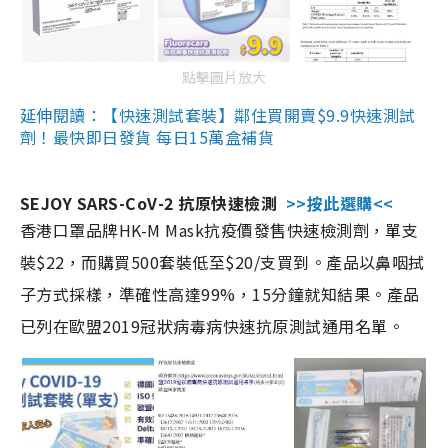
點擊圖片放大
延伸閱讀：【快速測試套裝】鄰住買開賣$9.9快速測試
劑！最快即日發貨 每日15萬盒補貨
SEJOY SARS-CoV-2 抗原快速檢測
>>按此選購<<
香港口罩品牌HK-M Mask抗疫價發售快速檢測劑，單支
裝$22，而購買500套裝低至$20/支買到。產品以鼻咽拭
子方式採樣，準確性高達99%，15分鐘就知結果。產品
已列在歐盟2019冠狀病毒病快速抗原測試通用名單。