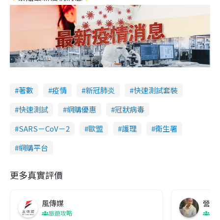
著數
疫情
新冠肺炎
快速測試套裝
快速測試
網購優惠
冠狀病毒
SARS－CoV－2
歐盟
護理
衞生署
網購平台
更多真實評價
風傳媒
營養教
旅遊攻略
生