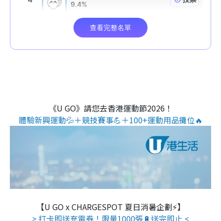
《U GO》請您去香港運動節2026！
體驗新興運動💦＋競技賽事💪＋100+運動用品攤位🔥
【U GO x CHARGESPOT 夏日消暑企劃⚡】
> 打卡即送充電券！限量1000張🔋送完即止 <