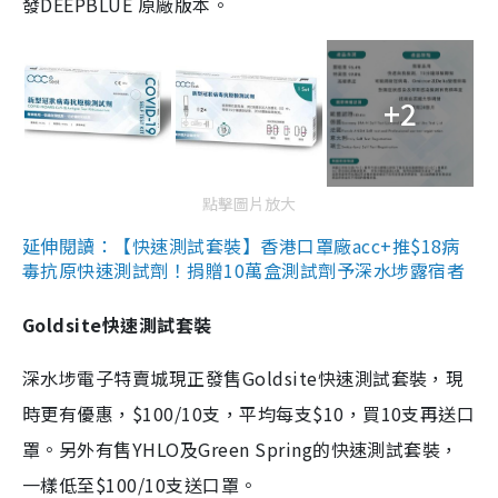
發DEEPBLUE 原廠版本。
+2
點擊圖片放大
延伸閱讀：【快速測試套裝】香港口罩廠acc+推$18病
毒抗原快速測試劑！捐贈10萬盒測試劑予深水埗露宿者
Goldsite快速測試套裝
深水埗電子特賣城現正發售Goldsite快速測試套裝，現
時更有優惠，$100/10支，平均每支$10，買10支再送口
罩。另外有售YHLO及Green Spring的快速測試套裝，
一樣低至$100/10支送口罩。