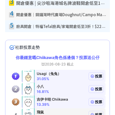
3
開倉優惠 | 尖沙咀海港城名牌波鞋開倉低至1折！On鞋$899起／Joy&Peace鞋履$98起
4
開倉優惠｜銅鑼灣時代廣場Doughnut/Campo Marzio開倉低至1折！背囊、書包、手袋劈價$200起
5
廚具開倉｜特福Tefal廚具/家電開倉低至3折！$220起買平底鍋/炒鑊/湯煲！電飯煲/吸塵機/燙斗$418起