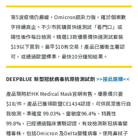
第5波疫情仍嚴峻，Omicron感染力強，確診個案數
字持續高企。不少市民購買快速測試「看門口」或
陽性後作每日檢測。精選13款優惠價快速測試套裝
$19以下買到，最平$10有交易！產品已獲衛生署認
可，或通過歐盟標準，最快10分鐘知結果。
DEEPBLUE 新型冠狀病毒抗原檢測試劑
>>按此選購<<
產品現時於HK Medical Mask官網有售，優惠價只要
$18/件。產品已獲得歐盟CE1434認證，可供民眾進行自
我檢測。準確度 99.03%、靈敏度96.4%、特異性
99.8%，已經通過臨床實驗認證，有效檢測新冠病毒變
種毒株，包括Omicron 及Delta變種病毒。使用鼻拭子