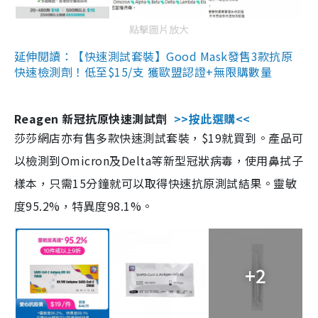
點擊圖片放大
延伸閱讀：【快速測試套裝】Good Mask發售3款抗原
快速檢測劑！低至$15/支 獲歐盟認證+無限購數量
Reagen 新冠抗原快速測試劑
>>按此選購<<
莎莎網店亦有售多款快速測試套裝，$19就買到。產品可
以檢測到Omicron及Delta等新型冠狀病毒，使用鼻拭子
樣本，只需15分鐘就可以取得快速抗原測試結果。靈敏
度95.2%，特異度98.1%。
+2