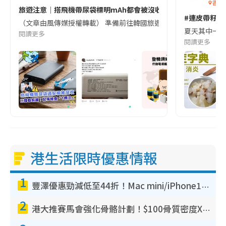
香港
旅遊注意｜搭飛機帶尿袋標明mAh都會被沒收😱出發前切記檢查「1
#連皮帶籽都
（文章由風傳媒授權轉載） 準備前往韓國旅遊的民眾，近期要特別留
夏天其中一種時
閱讀更多
閱讀更多
港生活限時優惠情報
1
豐澤優惠勁減低至44折！Mac mini/iPhone17Pro大減價！廚房家電$220起
2
港大推賽馬會強化骨骼計劃！$100骨質密度X光檢查 完成免費運動訓練送超市禮券！附參加資格