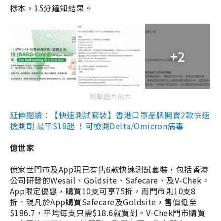
樣本，15分鐘知結果。
+2
點擊圖片放大
延伸閱讀：【快速測試套裝】香港口罩品牌開賣2款快速
檢測劑 最平$18起 ！可檢測Delta/Omicron病毒
億世家
億家世門市及App現已有售6款快速測試套裝，包括香港
公司研發的Wesail、Goldsite、Safecare、及V-Chek。
App限定優惠，購買10支可享75折，而門市則10支8
折。現凡於App購買Safecare及Goldsite，售價低至
$186.7，平均每支只需$18.6就買到。V-Chek門市購買