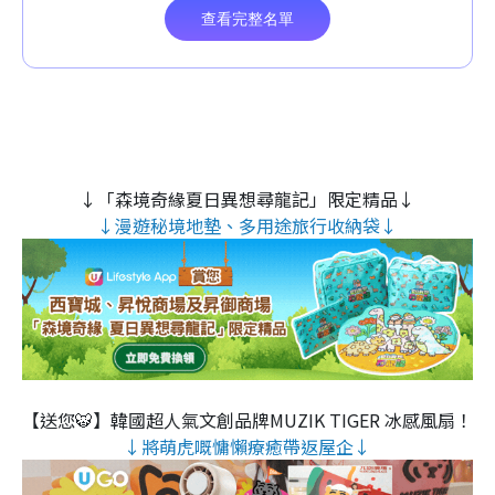
↓「森境奇緣夏日異想尋龍記」限定精品↓
↓漫遊秘境地墊、多用途旅行收納袋↓
【送您🐯】韓國超人氣文創品牌MUZIK TIGER 冰感風扇！
↓將萌虎嘅慵懶療癒帶返屋企↓