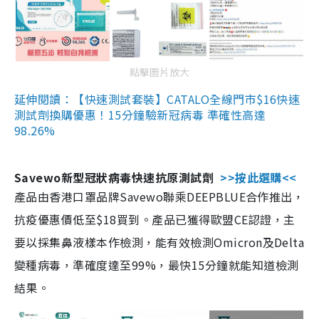
點擊圖片放大
延伸閱讀：【快速測試套裝】CATALO全線門市$16快速
測試劑換購優惠！15分鐘驗新冠病毒 準確性高達
98.26%
Savewo新型冠狀病毒快速抗原測試劑
>>按此選購<<
產品由香港口罩品牌Savewo聯乘DEEPBLUE合作推出，
抗疫優惠價低至$18買到。產品已獲得歐盟CE認證，主
要以採集鼻液樣本作檢測，能有效檢測Omicron及Delta
變種病毒，準確度達至99%，最快15分鐘就能知道檢測
結果。