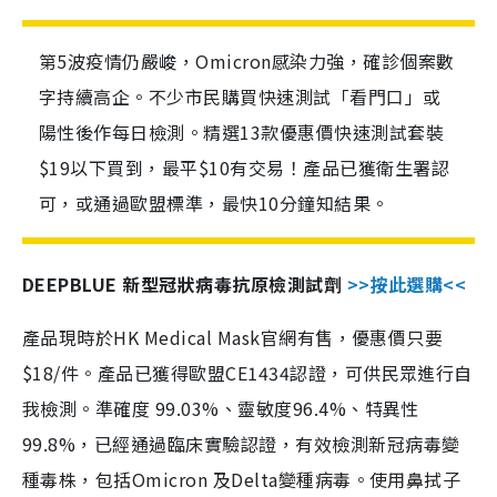
第5波疫情仍嚴峻，Omicron感染力強，確診個案數
字持續高企。不少市民購買快速測試「看門口」或
陽性後作每日檢測。精選13款優惠價快速測試套裝
$19以下買到，最平$10有交易！產品已獲衛生署認
可，或通過歐盟標準，最快10分鐘知結果。
DEEPBLUE 新型冠狀病毒抗原檢測試劑
>>按此選購<<
產品現時於HK Medical Mask官網有售，優惠價只要
$18/件。產品已獲得歐盟CE1434認證，可供民眾進行自
我檢測。準確度 99.03%、靈敏度96.4%、特異性
99.8%，已經通過臨床實驗認證，有效檢測新冠病毒變
種毒株，包括Omicron 及Delta變種病毒。使用鼻拭子