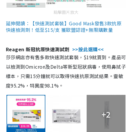
點擊圖片放大
延伸閱讀：【快速測試套裝】Good Mask發售3款抗原
快速檢測劑！低至$15/支 獲歐盟認證+無限購數量
Reagen 新冠抗原快速測試劑
>>按此選購<<
莎莎網店亦有售多款快速測試套裝，$19就買到。產品可
以檢測到Omicron及Delta等新型冠狀病毒，使用鼻拭子
樣本，只需15分鐘就可以取得快速抗原測試結果。靈敏
度95.2%，特異度98.1%。
+2