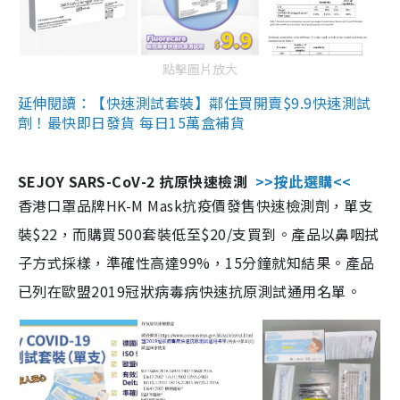
點擊圖片放大
延伸閱讀：【快速測試套裝】鄰住買開賣$9.9快速測試
劑！最快即日發貨 每日15萬盒補貨
SEJOY SARS-CoV-2 抗原快速檢測
>>按此選購<<
香港口罩品牌HK-M Mask抗疫價發售快速檢測劑，單支
裝$22，而購買500套裝低至$20/支買到。產品以鼻咽拭
子方式採樣，準確性高達99%，15分鐘就知結果。產品
已列在歐盟2019冠狀病毒病快速抗原測試通用名單。