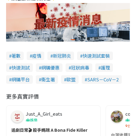
著數
疫情
新冠肺炎
快速測試套裝
快速測試
網購優惠
冠狀病毒
護理
網購平台
衞生署
歐盟
SARS－CoV－2
更多真實評價
Just_A_Girl_eats
co c
娛樂
吹
台灣
追劇日常🎬 殺手媽咪 A Bona Fide Killer
台灣地鐵宣