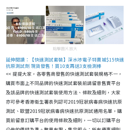
點擊圖片放大
延伸閱讀：【快速測試套裝】深水埗電子特賣城$15快速
抗原測試劑 現貨發售！買10支再送3支檢測棒
<< 提提大家，各零售商發售的快速測試套裝規格不一，
購買市面上不同品牌的快速測試套裝前請留意售賣平台
及該品牌的快速測試套裝使用方法、條款及細則，大家
亦可參考香港衞生署表列認可2019冠狀病毒病快速抗原
測試、歐盟2019冠狀病毒病快速抗原測試通用名單，購
買前留意訂購平台的使用條款及細則，一切以訂購平台
公佈的價錢為準。數量有限，售完即止；所有優惠細則