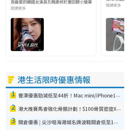
我最愛的韓國女演員孔曉振終於要回歸小螢幕啦!這次的劇本改編自同名
閱讀更多
閱讀更多
港生活限時優惠情報
1
豐澤優惠勁減低至44折！Mac mini/iPhone17Pro大減價！廚房家電$220起
2
港大推賽馬會強化骨骼計劃！$100骨質密度X光檢查 完成免費運動訓練送超市禮券！附參加資格
3
開倉優惠 | 尖沙咀海港城名牌波鞋開倉低至1折！On鞋$899起／Joy&Peace鞋履$98起