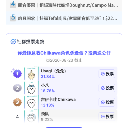
4
開倉優惠｜銅鑼灣時代廣場Doughnut/Campo Marzio開倉低至1折！背囊、書包、手袋劈價$200起
5
廚具開倉｜特福Tefal廚具/家電開倉低至3折！$220起買平底鍋/炒鑊/湯煲！電飯煲/吸塵機/燙斗$418起