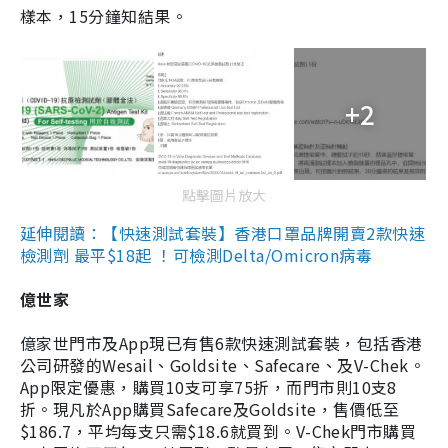
樣本，15分鐘知結果。
+2
點擊圖片放大
延伸閱讀：【快速測試套裝】香港口罩品牌開賣2款快速
檢測劑 最平$18起 ！可檢測Delta/Omicron病毒
億世家
億家世門市及App現已有售6款快速測試套裝，包括香港
公司研發的Wesail、Goldsite、Safecare、及V-Chek。
App限定優惠，購買10支可享75折，而門市則10支8
折。現凡於App購買Safecare及Goldsite，售價低至
$186.7，平均每支只需$18.6就買到。V-Chek門市購買