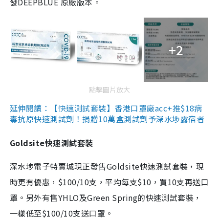
發DEEPBLUE 原廠版本。
+2
點擊圖片放大
延伸閱讀：【快速測試套裝】香港口罩廠acc+推$18病
毒抗原快速測試劑！捐贈10萬盒測試劑予深水埗露宿者
Goldsite快速測試套裝
深水埗電子特賣城現正發售Goldsite快速測試套裝，現
時更有優惠，$100/10支，平均每支$10，買10支再送口
罩。另外有售YHLO及Green Spring的快速測試套裝，
一樣低至$100/10支送口罩。