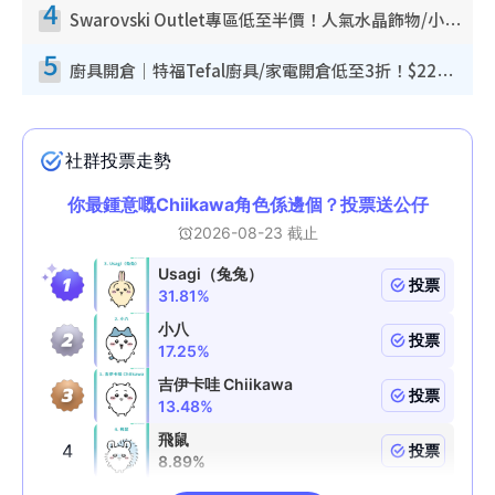
4
Swarovski Outlet專區低至半價！人氣水晶飾物/小擺設$138起！迪士尼款/水晶高跟鞋都有平
5
廚具開倉｜特福Tefal廚具/家電開倉低至3折！$220起買平底鍋/炒鑊/湯煲！電飯煲/吸塵機/燙斗$418起