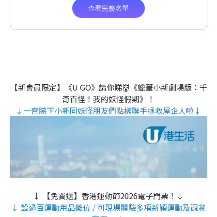
【新會員限定】《U GO》請你睇👹《蠟筆小新劇場版：千
奇百怪！我的妖怪假期》！
↓一齊睇下小新同妖怪朋友們點樣聯手拯救屋企人啦↓
↓ 【免費送】香港運動節2026電子門票！↓
↓ 設過百運動用品攤位 / 可現場體驗多項新穎運動及觀賞