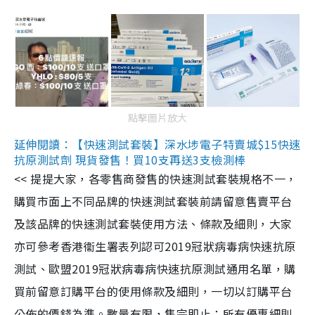
點擊圖片放大
延伸閱讀：【快速測試套裝】深水埗電子特賣城$15快速
抗原測試劑 現貨發售！買10支再送3支檢測棒
<< 提提大家，各零售商發售的快速測試套裝規格不一，
購買市面上不同品牌的快速測試套裝前請留意售賣平台
及該品牌的快速測試套裝使用方法、條款及細則，大家
亦可參考香港衞生署表列認可2019冠狀病毒病快速抗原
測試、歐盟2019冠狀病毒病快速抗原測試通用名單，購
買前留意訂購平台的使用條款及細則，一切以訂購平台
公佈的價錢為準。數量有限，售完即止；所有優惠細則