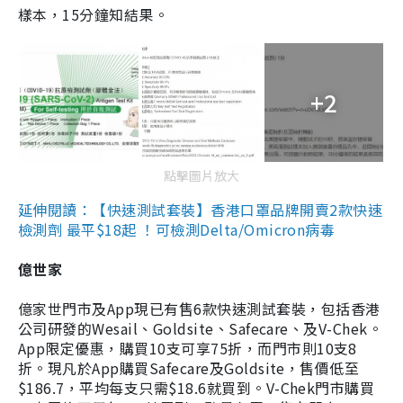
樣本，15分鐘知結果。
+2
點擊圖片放大
延伸閱讀：【快速測試套裝】香港口罩品牌開賣2款快速
檢測劑 最平$18起 ！可檢測Delta/Omicron病毒
億世家
億家世門市及App現已有售6款快速測試套裝，包括香港
公司研發的Wesail、Goldsite、Safecare、及V-Chek。
App限定優惠，購買10支可享75折，而門市則10支8
折。現凡於App購買Safecare及Goldsite，售價低至
$186.7，平均每支只需$18.6就買到。V-Chek門市購買