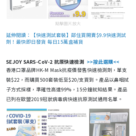
點擊圖片放大
延伸閱讀：【快速測試套裝】鄰住買開賣$9.9快速測試
劑！最快即日發貨 每日15萬盒補貨
SEJOY SARS-CoV-2 抗原快速檢測
>>按此選購<<
香港口罩品牌HK-M Mask抗疫價發售快速檢測劑，單支
裝$22，而購買500套裝低至$20/支買到。產品以鼻咽拭
子方式採樣，準確性高達99%，15分鐘就知結果。產品
已列在歐盟2019冠狀病毒病快速抗原測試通用名單。