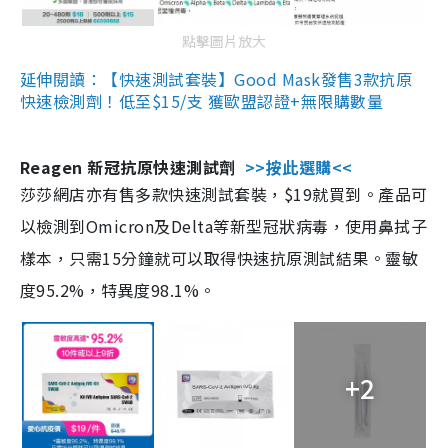
點擊圖片放大
延伸閱讀：【快速測試套裝】Good Mask發售3款抗原
快速檢測劑！低至$15/支 獲歐盟認證+無限購數量
Reagen 新冠抗原快速測試劑
>>按此選購<<
莎莎網店亦有售多款快速測試套裝，$19就買到。產品可
以檢測到Omicron及Delta等新型冠狀病毒，使用鼻拭子
樣本，只需15分鐘就可以取得快速抗原測試結果。靈敏
度95.2%，特異度98.1%。
+2