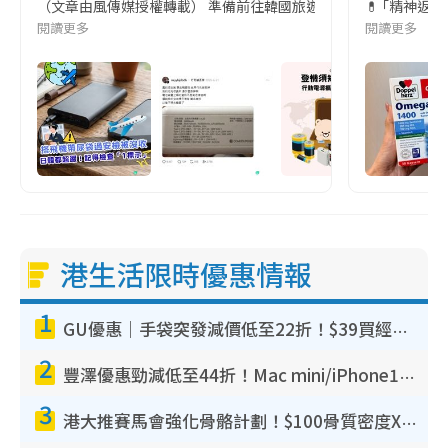
（文章由風傳媒授權轉載） 準備前往韓國旅遊的民眾，近期要特別留
💊 ｢精神返
閱讀更多
閱讀更多
港生活限時優惠情報
1
GU優惠｜手袋突發減價低至22折！$39買經典波士頓包/餃子袋！飾物同步減價$29起！
2
豐澤優惠勁減低至44折！Mac mini/iPhone17Pro大減價！廚房家電$220起
3
港大推賽馬會強化骨骼計劃！$100骨質密度X光檢查 完成免費運動訓練送超市禮券！附參加資格