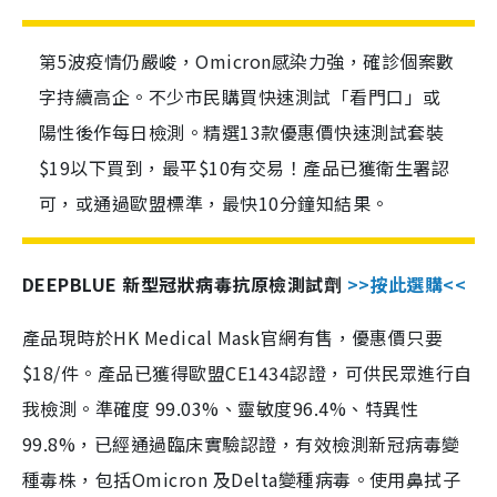
第5波疫情仍嚴峻，Omicron感染力強，確診個案數
字持續高企。不少市民購買快速測試「看門口」或
陽性後作每日檢測。精選13款優惠價快速測試套裝
$19以下買到，最平$10有交易！產品已獲衛生署認
可，或通過歐盟標準，最快10分鐘知結果。
DEEPBLUE 新型冠狀病毒抗原檢測試劑
>>按此選購<<
產品現時於HK Medical Mask官網有售，優惠價只要
$18/件。產品已獲得歐盟CE1434認證，可供民眾進行自
我檢測。準確度 99.03%、靈敏度96.4%、特異性
99.8%，已經通過臨床實驗認證，有效檢測新冠病毒變
種毒株，包括Omicron 及Delta變種病毒。使用鼻拭子