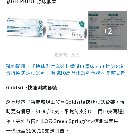
發DEEPBLUE 原廠版本。
+2
點擊圖片放大
延伸閱讀：【快速測試套裝】香港口罩廠acc+推$18病
毒抗原快速測試劑！捐贈10萬盒測試劑予深水埗露宿者
Goldsite快速測試套裝
深水埗電子特賣城現正發售Goldsite快速測試套裝，現
時更有優惠，$100/10支，平均每支$10，買10支再送口
罩。另外有售YHLO及Green Spring的快速測試套裝，
一樣低至$100/10支送口罩。