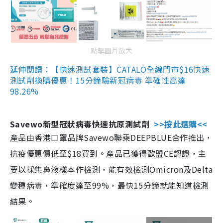
點擊圖片放大
延伸閱讀：【快速測試套裝】CATALO全線門市$16快速
測試劑換購優惠！15分鐘驗新冠病毒 準確性高達
98.26%
Savewo新型冠狀病毒快速抗原測試劑
>>按此選購<<
產品由香港口罩品牌Savewo聯乘DEEPBLUE合作推出，
抗疫優惠價低至$18買到。產品已獲得歐盟CE認證，主
要以採集鼻液樣本作檢測，能有效檢測Omicron及Delta
變種病毒，準確度達至99%，最快15分鐘就能知道檢測
結果。