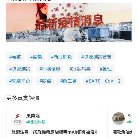
著數
疫情
新冠肺炎
快速測試套裝
快速測試
網購優惠
冠狀病毒
護理
網購平台
歐盟
衞生署
SARS－CoV－2
更多真實評價
風傳媒
Soul
旅遊攻略
生
旅遊注意｜搭飛機帶尿袋標明mAh都會被沒收😱出發前切記檢查「1
呢款魚油大家