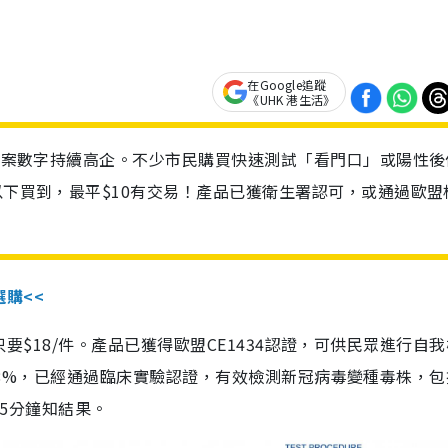
在Google追蹤
《UHK 港生活》
診個案數字持續高企。不少市民購買快速測試「看門口」或陽性後
以下買到，最平$10有交易！產品已獲衛生署認可，或通過歐盟
選購<<
惠價只要$18/件。產品已獲得歐盟CE1434認證，可供民眾進行自
性99.8%，已經通過臨床實驗認證，有效檢測新冠病毒變種毒株，
，15分鐘知結果。