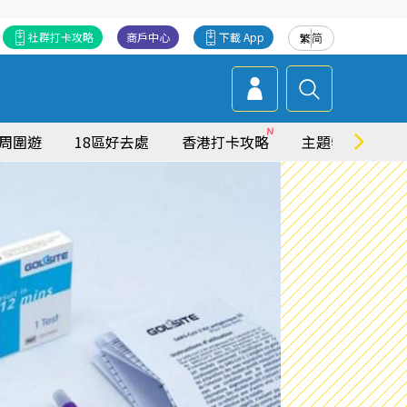
社群打卡攻略
商戶中心
下載 App
繁
简
周圍遊
18區好去處
香港打卡攻略
主題特集