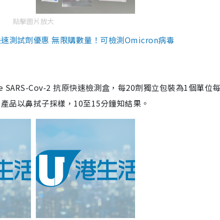
點擊圖片放大
測試劑優惠 無限購數量！可檢測Omicron病毒
are SARS-Cov-2 抗原快速檢測盒，每20劑獨立包裝為1個單位
5。產品以鼻拭子採樣，10至15分鐘知結果。