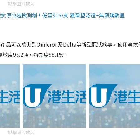
點擊圖片放大
3款抗原快速檢測劑！低至$15/支 獲歐盟認證+無限購數量
品可以檢測到Omicron及Delta等新型冠狀病毒，使用鼻拭
度95.2%，特異度98.1%。
點擊圖片放大