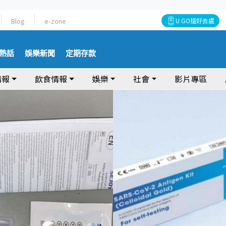
Blog
e-zone
U GO搵好去處
熱話
娛樂新聞
定期存款
情報
飲食情報
娛樂
社會
影片專區