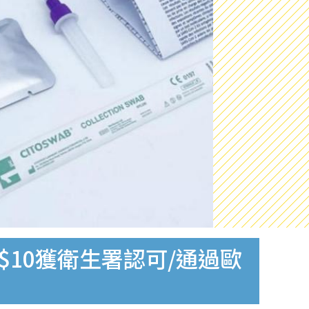
$10獲衛生署認可/通過歐