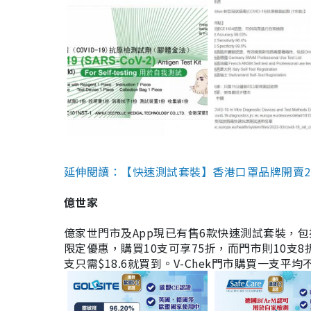
延伸閱讀：【快速測試套裝】香港口罩品牌開賣2款快速
億世家
億家世門市及App現已有售6款快速測試套裝，包括香港公司
限定優惠，購買10支可享75折，而門市則10支8折。現
支只需$18.6就買到。V-Chek門市購買一支平