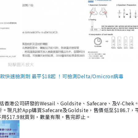
點擊圖片放大
檢測劑 最平$18起 ！可檢測Delta/Omicron病毒
研發的Wesail、Goldsite、Safecare、及V-Chek。
凡於App購買Safecare及Goldsite，售價低至$186.7
均不用$17.9就買到，數量有限，售完即止。