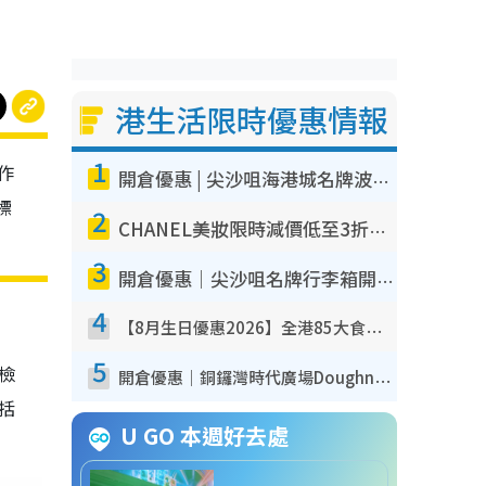
港生活限時優惠情報
1
作
開倉優惠 | 尖沙咀海港城名牌波鞋開倉低至1折！On鞋$899起／Joy&Peace鞋履$98起
標
2
CHANEL美妝限時減價低至3折！人氣粉底/唇膏/精華液低至$275！COCO香水都有平
3
開倉優惠｜尖沙咀名牌行李箱開倉低至4折！一連5日 American Tourister/ace./Hallmark $200起！
4
【8月生日優惠2026】全港85大食買玩著數攻略 自助餐/火鍋放題同行免費＋誠品/DONKI送現金券
5
我檢
開倉優惠｜銅鑼灣時代廣場Doughnut/Campo Marzio開倉低至1折！背囊、書包、手袋劈價$200起
包括
U GO 本週好去處