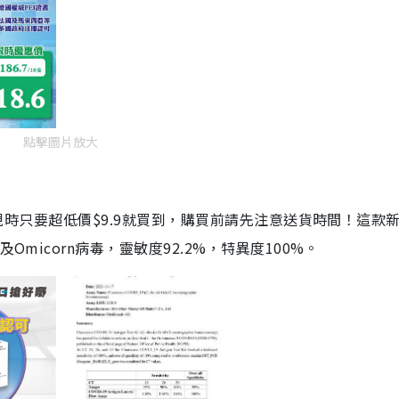
點擊圖片放大
劑，現時只要超低價$9.9就買到，購買前請先注意送貨時間！這款
Omicorn病毒，靈敏度92.2%，特異度100%。