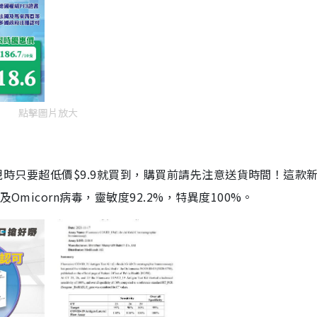
點擊圖片放大
劑，現時只要超低價$9.9就買到，購買前請先注意送貨時間！這款
Omicorn病毒，靈敏度92.2%，特異度100%。