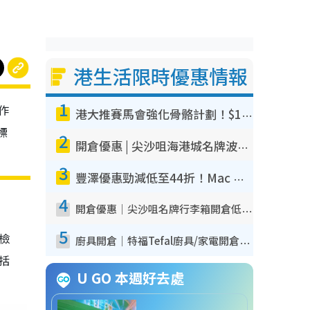
港生活限時優惠情報
1
作
港大推賽馬會強化骨骼計劃！$100骨質密度X光檢查 完成免費運動訓練送超市禮券！附參加資格
標
2
開倉優惠 | 尖沙咀海港城名牌波鞋開倉低至1折！On鞋$899起／Joy&Peace鞋履$98起
3
豐澤優惠勁減低至44折！Mac mini/iPhone17Pro大減價！廚房家電$220起
4
開倉優惠｜尖沙咀名牌行李箱開倉低至4折！一連5日 American Tourister/ace./Hallmark $200起！
5
我檢
廚具開倉｜特福Tefal廚具/家電開倉低至3折！$220起買平底鍋/炒鑊/湯煲！電飯煲/吸塵機/燙斗$418起
包括
U GO 本週好去處