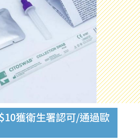
$10獲衛生署認可/通過歐