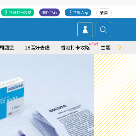
社群打卡攻略
商戶中心
下載 App
繁
简
周圍遊
18區好去處
香港打卡攻略
主題特集