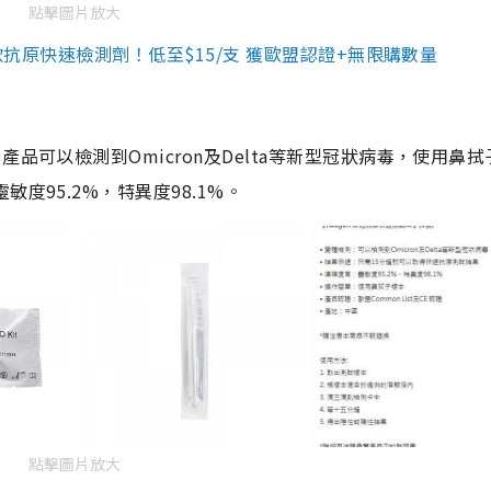
點擊圖片放大
3款抗原快速檢測劑！低至$15/支 獲歐盟認證+無限購數量
品可以檢測到Omicron及Delta等新型冠狀病毒，使用鼻拭
度95.2%，特異度98.1%。
點擊圖片放大