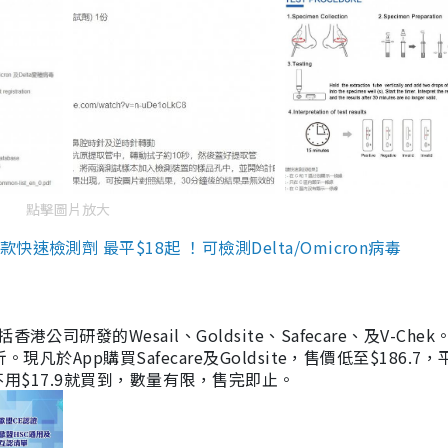
點擊圖片放大
檢測劑 最平$18起 ！可檢測Delta/Omicron病毒
研發的Wesail、Goldsite、Safecare、及V-Chek。
凡於App購買Safecare及Goldsite，售價低至$186.7
均不用$17.9就買到，數量有限，售完即止。