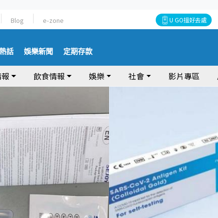
Blog
e-zone
U GO搵好去處
熱話
娛樂新聞
定期存款
情報
飲食情報
娛樂
社會
影片專區