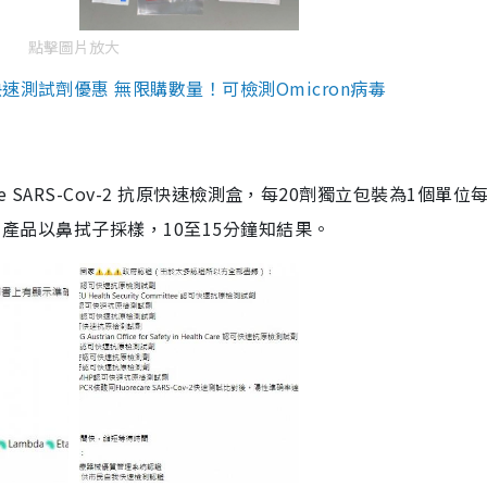
點擊圖片放大
測試劑優惠 無限購數量！可檢測Omicron病毒
are SARS-Cov-2 抗原快速檢測盒，每20劑獨立包裝為1個單位
5。產品以鼻拭子採樣，10至15分鐘知結果。