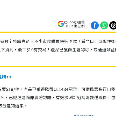
在Google追蹤
《UHK 港生活》
診個案數字持續高企。不少市民購買快速測試「看門口」或陽性後
以下買到，最平$10有交易！產品已獲衛生署認可，或通過歐盟
選購<<
惠價只要$18/件。產品已獲得歐盟CE1434認證，可供民眾進行自
性99.8%，已經通過臨床實驗認證，有效檢測新冠病毒變種毒株，
，15分鐘知結果。