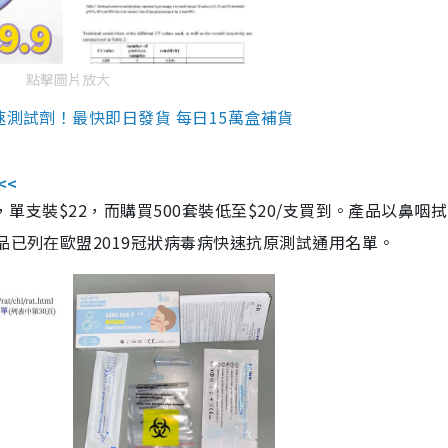
點擊圖片放大
速測試劑！最快即日發貨 每日15萬盒補貨
<<
，單支裝$22，而購買500套裝低至$20/支買到。產品以鼻咽
品已列在歐盟2019冠狀病毒病快速抗原測試通用名單。