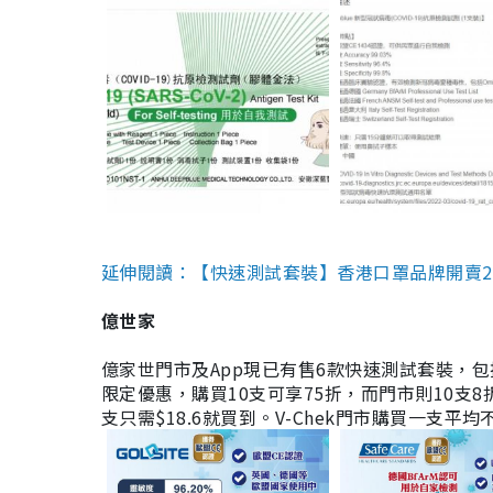
延伸閱讀：【快速測試套裝】香港口罩品牌開賣2款快速
億世家
億家世門市及App現已有售6款快速測試套裝，包括香港公司
限定優惠，購買10支可享75折，而門市則10支8折。現
支只需$18.6就買到。V-Chek門市購買一支平