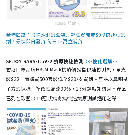
點擊圖片放大
延伸閱讀：【快速測試套裝】鄰住買開賣$9.9快速測試
劑！最快即日發貨 每日15萬盒補貨
SEJOY SARS-CoV-2 抗原快速檢測
>>按此選購<<
香港口罩品牌HK-M Mask抗疫價發售快速檢測劑，單支
裝$22，而購買500套裝低至$20/支買到。產品以鼻咽拭
子方式採樣，準確性高達99%，15分鐘就知結果。產品
已列在歐盟2019冠狀病毒病快速抗原測試通用名單。