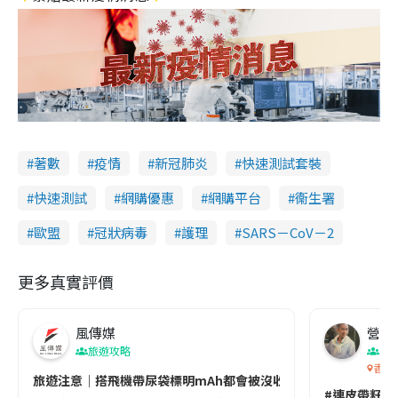
著數
疫情
新冠肺炎
快速測試套裝
快速測試
網購優惠
網購平台
衞生署
歐盟
冠狀病毒
護理
SARS－CoV－2
更多真實評價
風傳媒
營養教
旅遊攻略
生
香港
旅遊注意｜搭飛機帶尿袋標明mAh都會被沒收😱出發前切記檢查「1
#連皮帶籽都