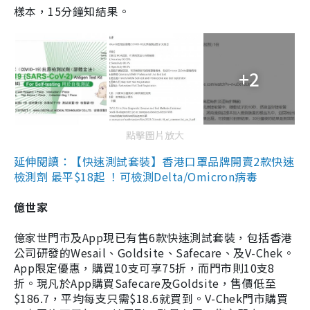
樣本，15分鐘知結果。
+2
點擊圖片放大
延伸閱讀：【快速測試套裝】香港口罩品牌開賣2款快速
檢測劑 最平$18起 ！可檢測Delta/Omicron病毒
億世家
億家世門市及App現已有售6款快速測試套裝，包括香港
公司研發的Wesail、Goldsite、Safecare、及V-Chek。
App限定優惠，購買10支可享75折，而門市則10支8
折。現凡於App購買Safecare及Goldsite，售價低至
$186.7，平均每支只需$18.6就買到。V-Chek門市購買