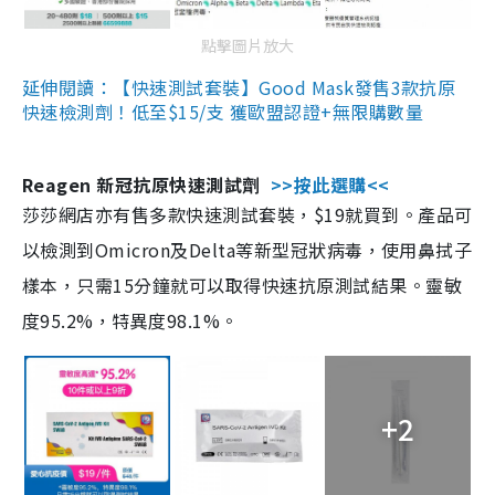
點擊圖片放大
延伸閱讀：【快速測試套裝】Good Mask發售3款抗原
快速檢測劑！低至$15/支 獲歐盟認證+無限購數量
Reagen 新冠抗原快速測試劑
>>按此選購<<
莎莎網店亦有售多款快速測試套裝，$19就買到。產品可
以檢測到Omicron及Delta等新型冠狀病毒，使用鼻拭子
樣本，只需15分鐘就可以取得快速抗原測試結果。靈敏
度95.2%，特異度98.1%。
+2