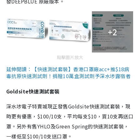
發DEEPBLUE 原廠版本。
+2
點擊圖片放大
延伸閱讀：【快速測試套裝】香港口罩廠acc+推$18病
毒抗原快速測試劑！捐贈10萬盒測試劑予深水埗露宿者
Goldsite快速測試套裝
深水埗電子特賣城現正發售Goldsite快速測試套裝，現
時更有優惠，$100/10支，平均每支$10，買10支再送口
罩。另外有售YHLO及Green Spring的快速測試套裝，
一樣低至$100/10支送口罩。