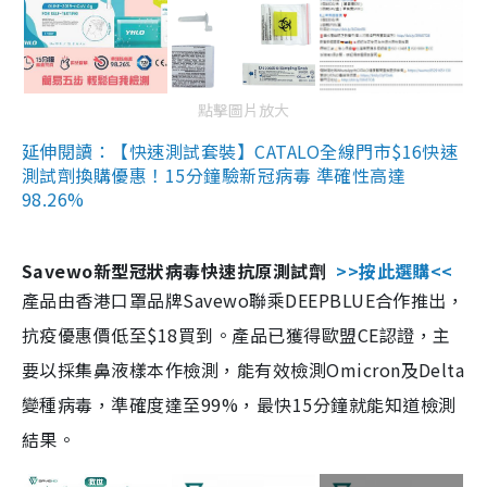
點擊圖片放大
延伸閱讀：【快速測試套裝】CATALO全線門市$16快速
測試劑換購優惠！15分鐘驗新冠病毒 準確性高達
98.26%
Savewo新型冠狀病毒快速抗原測試劑
>>按此選購<<
產品由香港口罩品牌Savewo聯乘DEEPBLUE合作推出，
抗疫優惠價低至$18買到。產品已獲得歐盟CE認證，主
要以採集鼻液樣本作檢測，能有效檢測Omicron及Delta
變種病毒，準確度達至99%，最快15分鐘就能知道檢測
結果。