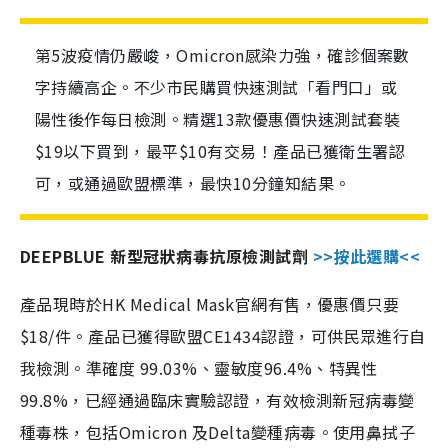
第5波疫情仍嚴峻，Omicron感染力強，確診個案數
字持續高企。不少市民購買快速測試「看門口」或
陽性後作每日檢測。精選13款優惠價快速測試套裝
$19以下買到，最平$10有交易！產品已獲衛生署認
可，或通過歐盟標準，最快10分鐘知結果。
DEEPBLUE 新型冠狀病毒抗原檢測試劑
>>按此選購<<
產品現時於HK Medical Mask官網有售，優惠價只要
$18/件。產品已獲得歐盟CE1434認證，可供民眾進行自
我檢測。準確度 99.03%、靈敏度96.4%、特異性
99.8%，已經通過臨床實驗認證，有效檢測新冠病毒變
種毒株，包括Omicron 及Delta變種病毒。使用鼻拭子