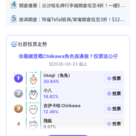
4
開倉優惠｜尖沙咀名牌行李箱開倉低至4折！一連5日 American Tourister/ace./Hallmark $200起！
5
廚具開倉｜特福Tefal廚具/家電開倉低至3折！$220起買平底鍋/炒鑊/湯煲！電飯煲/吸塵機/燙斗$418起