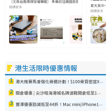
（文章由風傳媒授權轉載） 準備前往韓國旅遊的民眾，近期要特別留
夏天其中一種時
閱讀更多
閱讀更多
港生活限時優惠情報
1
港大推賽馬會強化骨骼計劃！$100骨質密度X光檢查 完成免費運動訓練送超市禮券！附參加資格
2
開倉優惠 | 尖沙咀海港城名牌波鞋開倉低至1折！On鞋$899起／Joy&Peace鞋履$98起
3
豐澤優惠勁減低至44折！Mac mini/iPhone17Pro大減價！廚房家電$220起