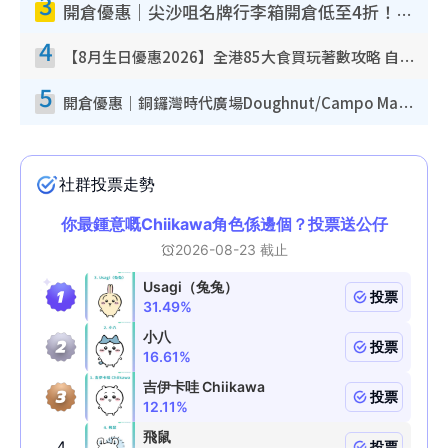
3
開倉優惠｜尖沙咀名牌行李箱開倉低至4折！一連5日 American Tourister/ace./Hallmark $200起！
4
【8月生日優惠2026】全港85大食買玩著數攻略 自助餐/火鍋放題同行免費＋誠品/DONKI送現金券
5
開倉優惠｜銅鑼灣時代廣場Doughnut/Campo Marzio開倉低至1折！背囊、書包、手袋劈價$200起