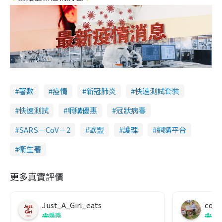
著數
疫情
新冠肺炎
快速測試套裝
快速測試
網購優惠
冠狀病毒
SARS－CoV－2
歐盟
護理
網購平台
衞生署
更多真實評價
Just_A_Girl_eats
co c
娛樂
吹