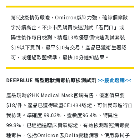
第5波疫情仍嚴峻，Omicron感染力強，確診個案數
字持續高企。不少市民購買快速測試「看門口」或
陽性後作每日檢測。精選13款優惠價快速測試套裝
$19以下買到，最平$10有交易！產品已獲衛生署認
可，或通過歐盟標準，最快10分鐘知結果。
DEEPBLUE 新型冠狀病毒抗原檢測試劑
>>按此選購<<
產品現時於HK Medical Mask官網有售，優惠價只要
$18/件。產品已獲得歐盟CE1434認證，可供民眾進行自
我檢測。準確度 99.03%、靈敏度96.4%、特異性
99.8%，已經通過臨床實驗認證，有效檢測新冠病毒變
種毒株，包括Omicron 及Delta變種病毒。使用鼻拭子