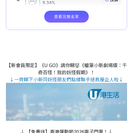
【新會員限定】《U GO》請你睇👹《蠟筆小新劇場版：千
奇百怪！我的妖怪假期》！
↓一齊睇下小新同妖怪朋友們點樣聯手拯救屋企人啦↓
↓ 【免費送】香港運動節2026電子門票！↓