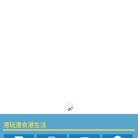
港玩港食港生活