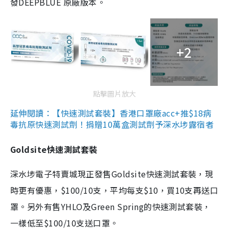
發DEEPBLUE 原廠版本。
+2
點擊圖片放大
延伸閱讀：【快速測試套裝】香港口罩廠acc+推$18病
毒抗原快速測試劑！捐贈10萬盒測試劑予深水埗露宿者
Goldsite快速測試套裝
深水埗電子特賣城現正發售Goldsite快速測試套裝，現
時更有優惠，$100/10支，平均每支$10，買10支再送口
罩。另外有售YHLO及Green Spring的快速測試套裝，
一樣低至$100/10支送口罩。