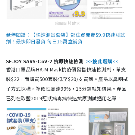
點擊圖片放大
延伸閱讀：【快速測試套裝】鄰住買開賣$9.9快速測試
劑！最快即日發貨 每日15萬盒補貨
SEJOY SARS-CoV-2 抗原快速檢測
>>按此選購<<
香港口罩品牌HK-M Mask抗疫價發售快速檢測劑，單支
裝$22，而購買500套裝低至$20/支買到。產品以鼻咽拭
子方式採樣，準確性高達99%，15分鐘就知結果。產品
已列在歐盟2019冠狀病毒病快速抗原測試通用名單。