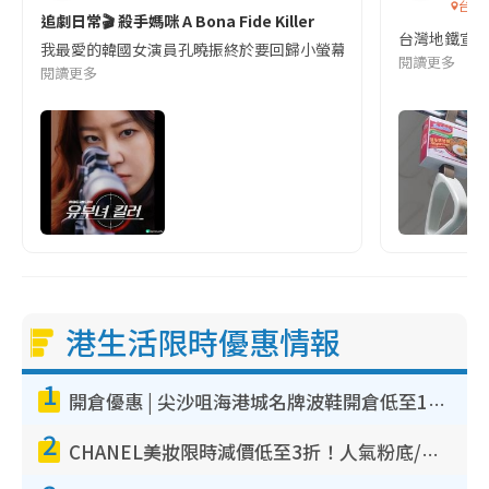
台灣
追劇日常🎬 殺手媽咪 A Bona Fide Killer
台灣地鐵宣
我最愛的韓國女演員孔曉振終於要回歸小螢幕啦!這次的劇本改編自同名
閱讀更多
閱讀更多
港生活限時優惠情報
1
開倉優惠 | 尖沙咀海港城名牌波鞋開倉低至1折！On鞋$899起／Joy&Peace鞋履$98起
2
CHANEL美妝限時減價低至3折！人氣粉底/唇膏/精華液低至$275！COCO香水都有平