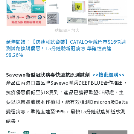
點擊圖片放大
延伸閱讀：【快速測試套裝】CATALO全線門市$16快速
測試劑換購優惠！15分鐘驗新冠病毒 準確性高達
98.26%
Savewo新型冠狀病毒快速抗原測試劑
>>按此選購<<
產品由香港口罩品牌Savewo聯乘DEEPBLUE合作推出，
抗疫優惠價低至$18買到。產品已獲得歐盟CE認證，主
要以採集鼻液樣本作檢測，能有效檢測Omicron及Delta
變種病毒，準確度達至99%，最快15分鐘就能知道檢測
結果。