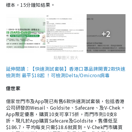
樣本，15分鐘知結果。
+2
點擊圖片放大
延伸閱讀：【快速測試套裝】香港口罩品牌開賣2款快速
檢測劑 最平$18起 ！可檢測Delta/Omicron病毒
億世家
億家世門市及App現已有售6款快速測試套裝，包括香港
公司研發的Wesail、Goldsite、Safecare、及V-Chek。
App限定優惠，購買10支可享75折，而門市則10支8
折。現凡於App購買Safecare及Goldsite，售價低至
$186.7，平均每支只需$18.6就買到。V-Chek門市購買