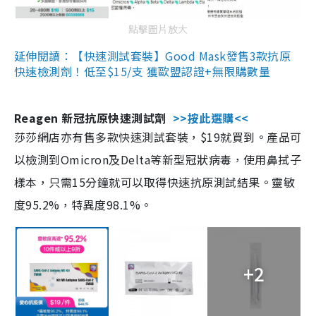
點擊圖片放大
延伸閱讀：【快速測試套裝】Good Mask發售3款抗原
快速檢測劑！低至$15/支 獲歐盟認證+無限購數量
Reagen 新冠抗原快速測試劑
>>按此選購<<
莎莎網店亦有售多款快速測試套裝，$19就買到。產品可
以檢測到Omicron及Delta等新型冠狀病毒，使用鼻拭子
樣本，只需15分鐘就可以取得快速抗原測試結果。靈敏
度95.2%，特異度98.1%。
+2