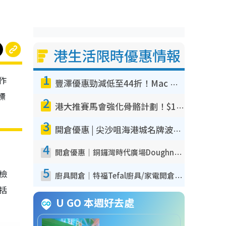
港生活限時優惠情報
1
作
豐澤優惠勁減低至44折！Mac mini/iPhone17Pro大減價！廚房家電$220起
標
2
港大推賽馬會強化骨骼計劃！$100骨質密度X光檢查 完成免費運動訓練送超市禮券！附參加資格
3
開倉優惠 | 尖沙咀海港城名牌波鞋開倉低至1折！On鞋$899起／Joy&Peace鞋履$98起
4
開倉優惠｜銅鑼灣時代廣場Doughnut/Campo Marzio開倉低至1折！背囊、書包、手袋劈價$200起
5
我檢
廚具開倉｜特福Tefal廚具/家電開倉低至3折！$220起買平底鍋/炒鑊/湯煲！電飯煲/吸塵機/燙斗$418起
包括
U GO 本週好去處