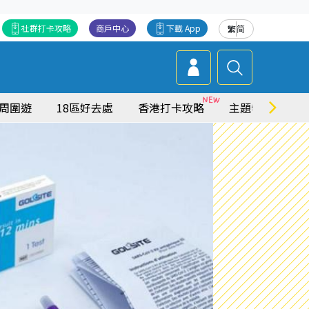
社群打卡攻略
商戶中心
下載 App
繁
简
周圍遊
18區好去處
香港打卡攻略
主題特集