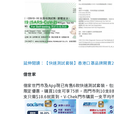
延伸閱讀：【快速測試套裝】香港口罩品牌開賣2款快速
億世家
億家世門市及App現已有售6款快速測試套裝，包括香港公司
限定優惠，購買10支可享75折，而門市則10支8折。現
支只需$18.6就買到。V-Chek門市購買一支平