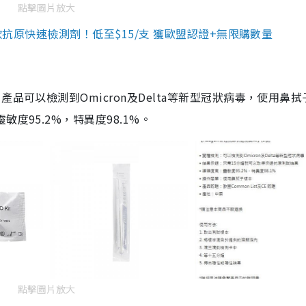
點擊圖片放大
3款抗原快速檢測劑！低至$15/支 獲歐盟認證+無限購數量
品可以檢測到Omicron及Delta等新型冠狀病毒，使用鼻拭
度95.2%，特異度98.1%。
點擊圖片放大