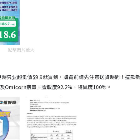
點擊圖片放大
劑，現時只要超低價$9.9就買到，購買前請先注意送貨時間！這款
Omicorn病毒，靈敏度92.2%，特異度100%。