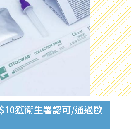
$10獲衛生署認可/通過歐