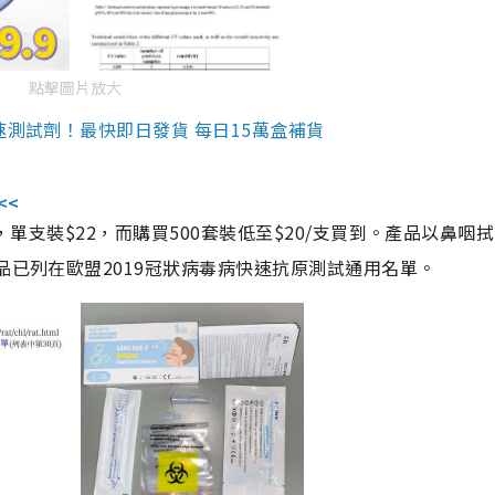
點擊圖片放大
速測試劑！最快即日發貨 每日15萬盒補貨
<<
，單支裝$22，而購買500套裝低至$20/支買到。產品以鼻咽
品已列在歐盟2019冠狀病毒病快速抗原測試通用名單。