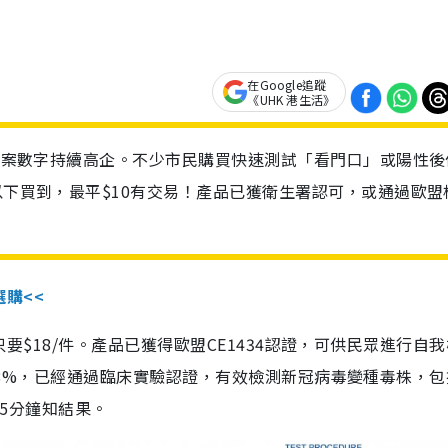
在Google追蹤
《UHK 港生活》
診個案數字持續高企。不少市民購買快速測試「看門口」或陽性後
以下買到，最平$10有交易！產品已獲衛生署認可，或通過歐盟
選購<<
惠價只要$18/件。產品已獲得歐盟CE1434認證，可供民眾進行自
性99.8%，已經通過臨床實驗認證，有效檢測新冠病毒變種毒株，
，15分鐘知結果。