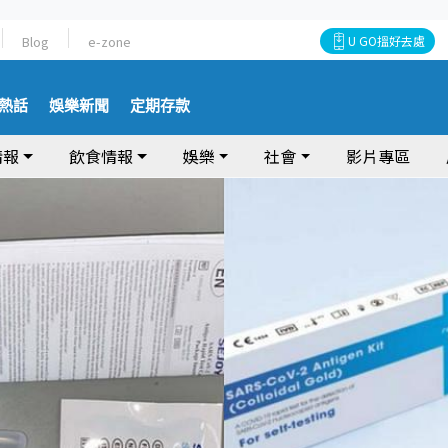
Blog
e-zone
U GO搵好去處
熱話
娛樂新聞
定期存款
情報
飲食情報
娛樂
社會
影片專區