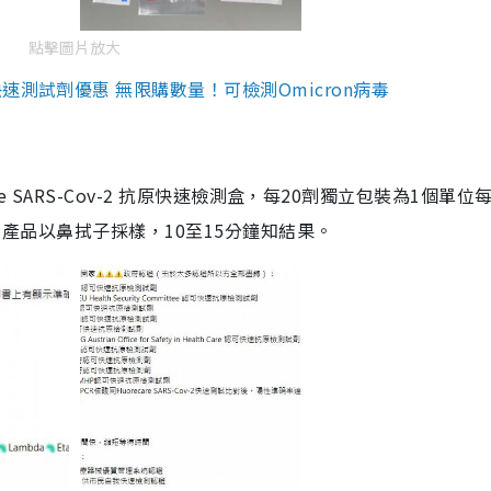
點擊圖片放大
測試劑優惠 無限購數量！可檢測Omicron病毒
are SARS-Cov-2 抗原快速檢測盒，每20劑獨立包裝為1個單位
5。產品以鼻拭子採樣，10至15分鐘知結果。