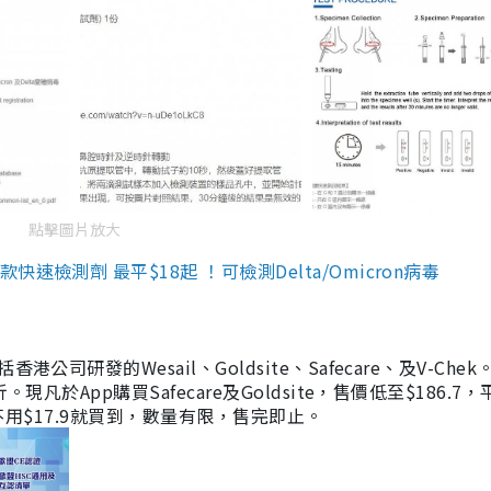
點擊圖片放大
檢測劑 最平$18起 ！可檢測Delta/Omicron病毒
研發的Wesail、Goldsite、Safecare、及V-Chek。
凡於App購買Safecare及Goldsite，售價低至$186.7
均不用$17.9就買到，數量有限，售完即止。