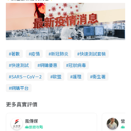
著數
疫情
新冠肺炎
快速測試套裝
快速測試
網購優惠
冠狀病毒
SARS－CoV－2
歐盟
護理
衞生署
網購平台
更多真實評價
風傳媒
營養教
旅遊攻略
生