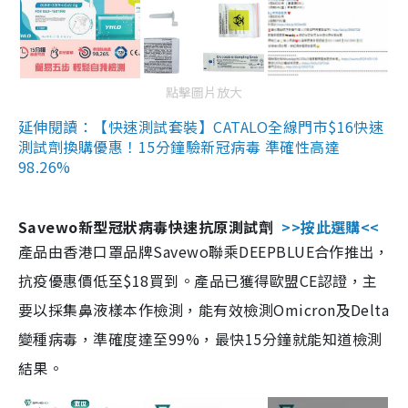
點擊圖片放大
延伸閱讀：【快速測試套裝】CATALO全線門市$16快速
測試劑換購優惠！15分鐘驗新冠病毒 準確性高達
98.26%
Savewo新型冠狀病毒快速抗原測試劑
>>按此選購<<
產品由香港口罩品牌Savewo聯乘DEEPBLUE合作推出，
抗疫優惠價低至$18買到。產品已獲得歐盟CE認證，主
要以採集鼻液樣本作檢測，能有效檢測Omicron及Delta
變種病毒，準確度達至99%，最快15分鐘就能知道檢測
結果。