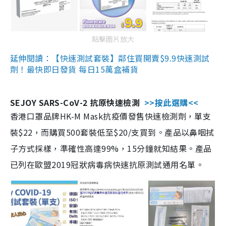
點擊圖片放大
延伸閱讀：【快速測試套裝】鄰住買開賣$9.9快速測試
劑！最快即日發貨 每日15萬盒補貨
SEJOY SARS-CoV-2 抗原快速檢測
>>按此選購<<
香港口罩品牌HK-M Mask抗疫價發售快速檢測劑，單支
裝$22，而購買500套裝低至$20/支買到。產品以鼻咽拭
子方式採樣，準確性高達99%，15分鐘就知結果。產品
已列在歐盟2019冠狀病毒病快速抗原測試通用名單。