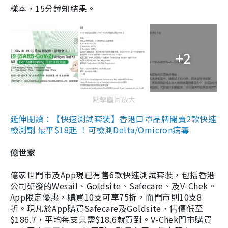
樣本，15分鐘知結果。
+2
點擊圖片放大
延伸閱讀：【快速測試套裝】香港口罩品牌開賣2款快速
檢測劑 最平$18起 ！可檢測Delta/Omicron病毒
億世家
億家世門市及App現已有售6款快速測試套裝，包括香港
公司研發的Wesail、Goldsite、Safecare、及V-Chek。
App限定優惠，購買10支可享75折，而門市則10支8
折。現凡於App購買Safecare及Goldsite，售價低至
$186.7，平均每支只需$18.6就買到。V-Chek門市購買