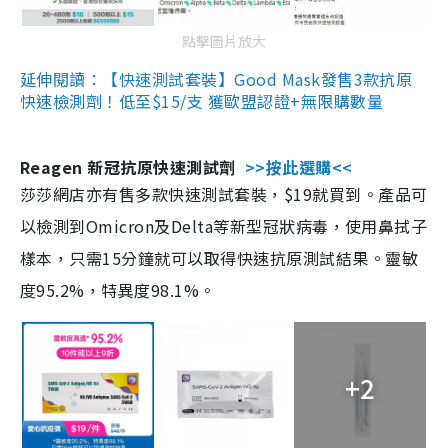
點擊圖片放大
延伸閱讀：【快速測試套裝】Good Mask發售3款抗原
快速檢測劑！低至$15/支 獲歐盟認證+無限購數量
Reagen 新冠抗原快速測試劑
>>按此選購<<
莎莎網店亦有售多款快速測試套裝，$19就買到。產品可
以檢測到Omicron及Delta等新型冠狀病毒，使用鼻拭子
樣本，只需15分鐘就可以取得快速抗原測試結果。靈敏
度95.2%，特異度98.1%。
+2