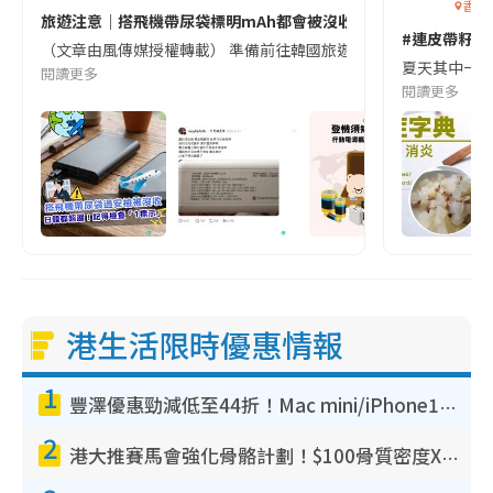
香港
旅遊注意｜搭飛機帶尿袋標明mAh都會被沒收😱出發前切記檢查「1
#連皮帶籽都
（文章由風傳媒授權轉載） 準備前往韓國旅遊的民眾，近期要特別留
夏天其中一種時
閱讀更多
閱讀更多
港生活限時優惠情報
1
豐澤優惠勁減低至44折！Mac mini/iPhone17Pro大減價！廚房家電$220起
2
港大推賽馬會強化骨骼計劃！$100骨質密度X光檢查 完成免費運動訓練送超市禮券！附參加資格