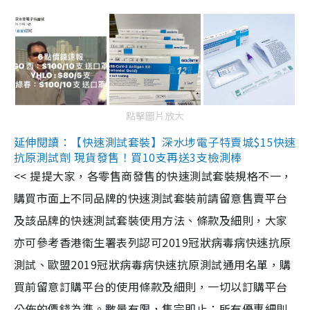
點擊圖片放大
延伸閱讀：【快速測試套裝】深水埗電子特賣城$15快速
抗原測試劑 現貨發售！買10支再送3支檢測棒
<< 提提大家，各零售商發售的快速測試套裝規格不一，
購買市面上不同品牌的快速測試套裝前請留意售賣平台
及該品牌的快速測試套裝使用方法、條款及細則，大家
亦可參考香港衞生署表列認可2019冠狀病毒病快速抗原
測試、歐盟2019冠狀病毒病快速抗原測試通用名單，購
買前留意訂購平台的使用條款及細則，一切以訂購平台
公佈的價錢為準。數量有限，售完即止；所有優惠細則