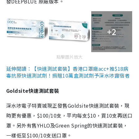
發DEEPBLUE 原廠版本。
+2
點擊圖片放大
延伸閱讀：【快速測試套裝】香港口罩廠acc+推$18病
毒抗原快速測試劑！捐贈10萬盒測試劑予深水埗露宿者
Goldsite快速測試套裝
深水埗電子特賣城現正發售Goldsite快速測試套裝，現
時更有優惠，$100/10支，平均每支$10，買10支再送口
罩。另外有售YHLO及Green Spring的快速測試套裝，
一樣低至$100/10支送口罩。