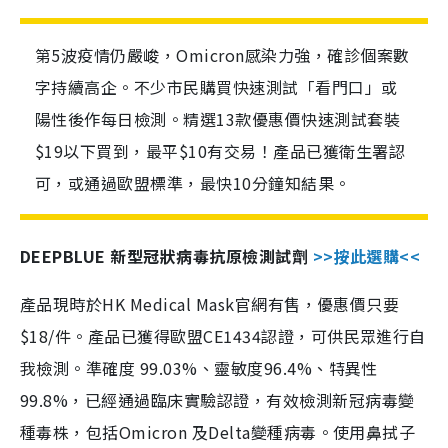
第5波疫情仍嚴峻，Omicron感染力強，確診個案數
字持續高企。不少市民購買快速測試「看門口」或
陽性後作每日檢測。精選13款優惠價快速測試套裝
$19以下買到，最平$10有交易！產品已獲衛生署認
可，或通過歐盟標準，最快10分鐘知結果。
DEEPBLUE 新型冠狀病毒抗原檢測試劑
>>按此選購<<
產品現時於HK Medical Mask官網有售，優惠價只要
$18/件。產品已獲得歐盟CE1434認證，可供民眾進行自
我檢測。準確度 99.03%、靈敏度96.4%、特異性
99.8%，已經通過臨床實驗認證，有效檢測新冠病毒變
種毒株，包括Omicron 及Delta變種病毒。使用鼻拭子