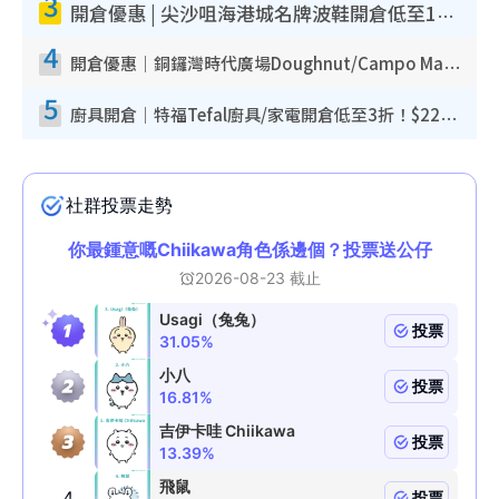
3
開倉優惠 | 尖沙咀海港城名牌波鞋開倉低至1折！On鞋$899起／Joy&Peace鞋履$98起
4
開倉優惠｜銅鑼灣時代廣場Doughnut/Campo Marzio開倉低至1折！背囊、書包、手袋劈價$200起
5
廚具開倉｜特福Tefal廚具/家電開倉低至3折！$220起買平底鍋/炒鑊/湯煲！電飯煲/吸塵機/燙斗$418起