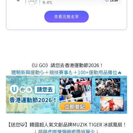
《U GO》請您去香港運動節2026！
體驗新興運動💦＋競技賽事💪＋100+運動用品攤位🔥
【送您🐯】韓國超人氣文創品牌MUZIK TIGER 冰感風扇！
↓將萌虎嘅慵懶療癒帶返屋企↓