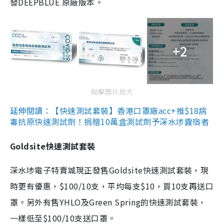
發DEEPBLUE 原廠版本。
+2
點擊圖片放大
延伸閱讀：【快速測試套裝】香港口罩廠acc+推$18病
毒抗原快速測試劑！捐贈10萬盒測試劑予深水埗露宿者
Goldsite快速測試套裝
深水埗電子特賣城現正發售Goldsite快速測試套裝，現
時更有優惠，$100/10支，平均每支$10，買10支再送口
罩。另外有售YHLO及Green Spring的快速測試套裝，
一樣低至$100/10支送口罩。