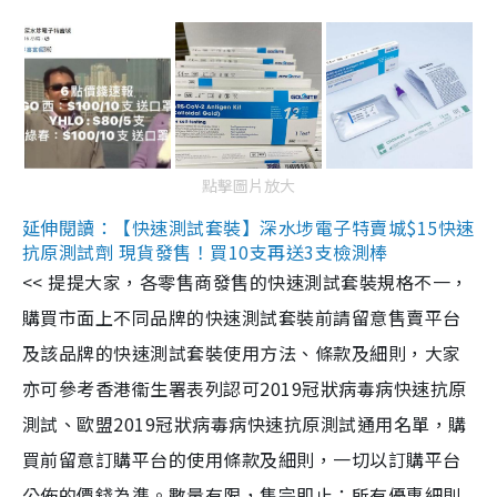
點擊圖片放大
延伸閱讀：【快速測試套裝】深水埗電子特賣城$15快速
抗原測試劑 現貨發售！買10支再送3支檢測棒
<< 提提大家，各零售商發售的快速測試套裝規格不一，
購買市面上不同品牌的快速測試套裝前請留意售賣平台
及該品牌的快速測試套裝使用方法、條款及細則，大家
亦可參考香港衞生署表列認可2019冠狀病毒病快速抗原
測試、歐盟2019冠狀病毒病快速抗原測試通用名單，購
買前留意訂購平台的使用條款及細則，一切以訂購平台
公佈的價錢為準。數量有限，售完即止；所有優惠細則