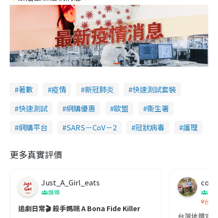
著數
疫情
新冠肺炎
快速測試套裝
快速測試
網購優惠
歐盟
衞生署
網購平台
SARS－CoV－2
冠狀病毒
護理
更多真實評價
Just_A_Girl_eats
co c
娛樂
吹
台灣
追劇日常🎬 殺手媽咪 A Bona Fide Killer
台灣地鐵宣