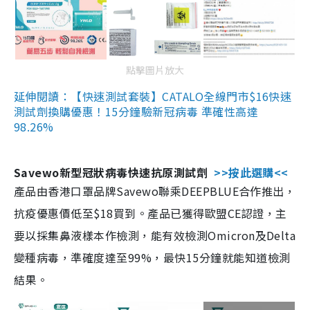
點擊圖片放大
延伸閱讀：【快速測試套裝】CATALO全線門市$16快速
測試劑換購優惠！15分鐘驗新冠病毒 準確性高達
98.26%
Savewo新型冠狀病毒快速抗原測試劑
>>按此選購<<
產品由香港口罩品牌Savewo聯乘DEEPBLUE合作推出，
抗疫優惠價低至$18買到。產品已獲得歐盟CE認證，主
要以採集鼻液樣本作檢測，能有效檢測Omicron及Delta
變種病毒，準確度達至99%，最快15分鐘就能知道檢測
結果。