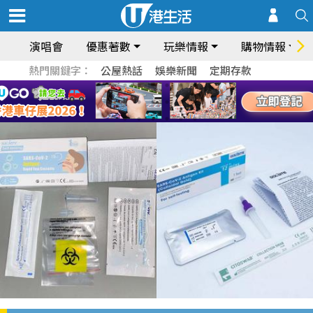
演唱會
優惠著數
玩樂情報
購物情報
熱門關鍵字：
公屋熱話
娛樂新聞
定期存款