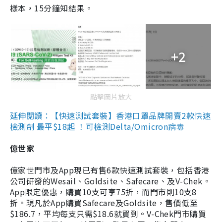
樣本，15分鐘知結果。
+2
點擊圖片放大
延伸閱讀：【快速測試套裝】香港口罩品牌開賣2款快速
檢測劑 最平$18起 ！可檢測Delta/Omicron病毒
億世家
億家世門市及App現已有售6款快速測試套裝，包括香港
公司研發的Wesail、Goldsite、Safecare、及V-Chek。
App限定優惠，購買10支可享75折，而門市則10支8
折。現凡於App購買Safecare及Goldsite，售價低至
$186.7，平均每支只需$18.6就買到。V-Chek門市購買