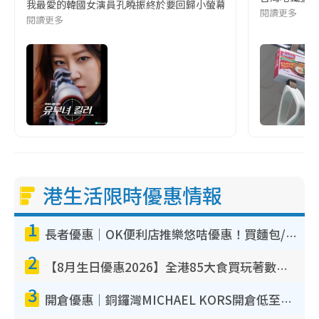
我最愛的韓國女演員孔曉振終於要回歸小螢幕啦!這次的劇本改編自同名
閱讀更多
閱讀更多
港生活限時優惠情報
1
長者優惠｜OK便利店推樂悠咭優惠！買麵包/牛奶/保健品拍卡即減
2
【8月生日優惠2026】全港85大食買玩著數攻略 自助餐/火鍋放題同行免費＋誠品/DONKI送現金券
3
開倉優惠｜銅鑼灣MICHAEL KORS開倉低至17折！直擊$500起買手袋/銀包/鞋款 必買經典Jet Set系列