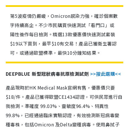
第5波疫情仍嚴峻，Omicron感染力強，確診個案數
字持續高企。不少市民購買快速測試「看門口」或
陽性後作每日檢測。精選13款優惠價快速測試套裝
$19以下買到，最平$10有交易！產品已獲衛生署認
可，或通過歐盟標準，最快10分鐘知結果。
DEEPBLUE 新型冠狀病毒抗原檢測試劑
>>按此選購<<
產品現時於HK Medical Mask官網有售，優惠價只要
$18/件。產品已獲得歐盟CE1434認證，可供民眾進行自
我檢測。準確度 99.03%、靈敏度96.4%、特異性
99.8%，已經通過臨床實驗認證，有效檢測新冠病毒變
種毒株，包括Omicron 及Delta變種病毒。使用鼻拭子