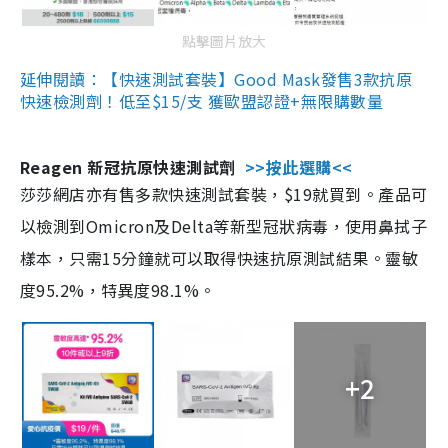
點擊圖片放大
延伸閱讀：【快速測試套裝】Good Mask發售3款抗原
快速檢測劑！低至$15/支 獲歐盟認證+無限購數量
Reagen 新冠抗原快速測試劑
>>按此選購<<
莎莎網店亦有售多款快速測試套裝，$19就買到。產品可
以檢測到Omicron及Delta等新型冠狀病毒，使用鼻拭子
樣本，只需15分鐘就可以取得快速抗原測試結果。靈敏
度95.2%，特異度98.1%。
+2