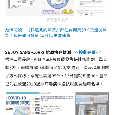
點擊圖片放大
延伸閱讀：【快速測試套裝】鄰住買開賣$9.9快速測試
劑！最快即日發貨 每日15萬盒補貨
SEJOY SARS-CoV-2 抗原快速檢測
>>按此選購<<
香港口罩品牌HK-M Mask抗疫價發售快速檢測劑，單支
裝$22，而購買500套裝低至$20/支買到。產品以鼻咽拭
子方式採樣，準確性高達99%，15分鐘就知結果。產品
已列在歐盟2019冠狀病毒病快速抗原測試通用名單。