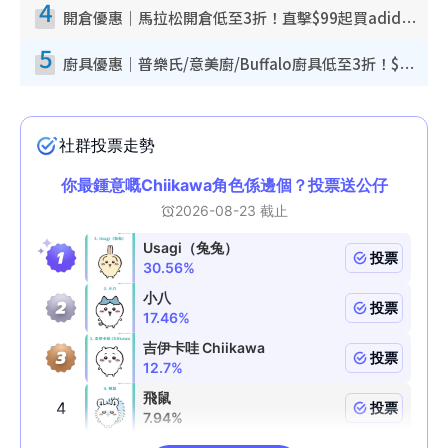
4
開倉優惠｜馬拉松開倉低至3折！直擊$99起買adidas／New Balance／Puma鞋款 STANLEY保溫杯劈價至$119起
5
廚具優惠｜普樂氏/意美廚/Buffalo廚具低至3折！$89起買煎鍋／炒鑊／個人鍋 同場小家電激減至$99起