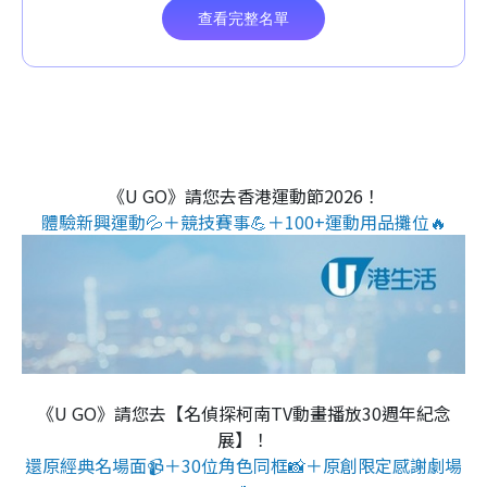
《U GO》請您去香港運動節2026！
體驗新興運動💦＋競技賽事💪＋100+運動用品攤位🔥
《U GO》請您去【名偵探柯南TV動畫播放30週年紀念
展】！
還原經典名場面📹＋30位角色同框📸＋原創限定感謝劇場