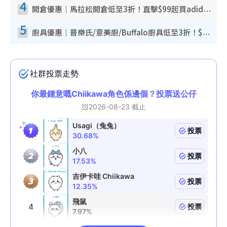
4
開倉優惠｜馬拉松開倉低至3折！直擊$99起買adidas／New Balance／Puma鞋款 STANLEY保溫杯劈價至$119起
5
廚具優惠｜普樂氏/意美廚/Buffalo廚具低至3折！$89起買煎鍋／炒鑊／個人鍋 同場小家電激減至$99起