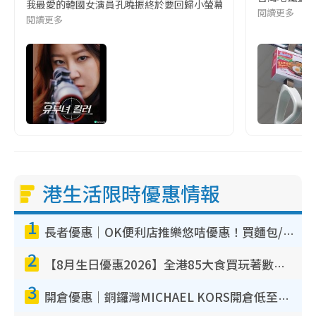
我最愛的韓國女演員孔曉振終於要回歸小螢幕啦!這次的劇本改編自同名
閱讀更多
閱讀更多
港生活限時優惠情報
1
長者優惠｜OK便利店推樂悠咭優惠！買麵包/牛奶/保健品拍卡即減
2
【8月生日優惠2026】全港85大食買玩著數攻略 自助餐/火鍋放題同行免費＋誠品/DONKI送現金券
3
開倉優惠｜銅鑼灣MICHAEL KORS開倉低至17折！直擊$500起買手袋/銀包/鞋款 必買經典Jet Set系列