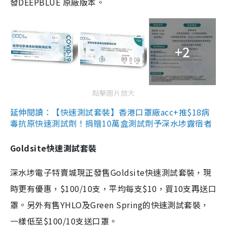
發DEEPBLUE 原廠版本。
+2
點擊圖片放大
延伸閱讀：【快速測試套裝】香港口罩廠acc+推$18病
毒抗原快速測試劑！捐贈10萬盒測試劑予深水埗露宿者
Goldsite快速測試套裝
深水埗電子特賣城現正發售Goldsite快速測試套裝，現
時更有優惠，$100/10支，平均每支$10，買10支再送口
罩。另外有售YHLO及Green Spring的快速測試套裝，
一樣低至$100/10支送口罩。