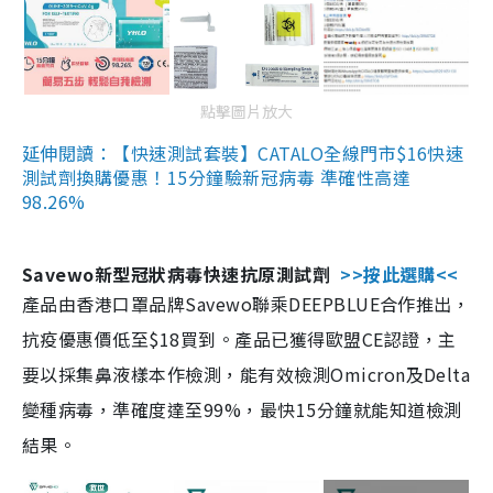
點擊圖片放大
延伸閱讀：【快速測試套裝】CATALO全線門市$16快速
測試劑換購優惠！15分鐘驗新冠病毒 準確性高達
98.26%
Savewo新型冠狀病毒快速抗原測試劑
>>按此選購<<
產品由香港口罩品牌Savewo聯乘DEEPBLUE合作推出，
抗疫優惠價低至$18買到。產品已獲得歐盟CE認證，主
要以採集鼻液樣本作檢測，能有效檢測Omicron及Delta
變種病毒，準確度達至99%，最快15分鐘就能知道檢測
結果。