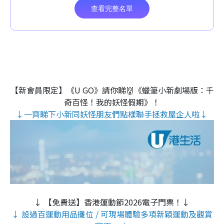
【新會員限定】《U GO》請你睇👹《蠟筆小新劇場版：千
奇百怪！我的妖怪假期》！
↓一齊睇下小新同妖怪朋友們點樣聯手拯救屋企人啦↓
↓ 【免費送】香港運動節2026電子門票！↓
↓ 設過百運動用品攤位 / 可現場體驗多項新穎運動及觀賞