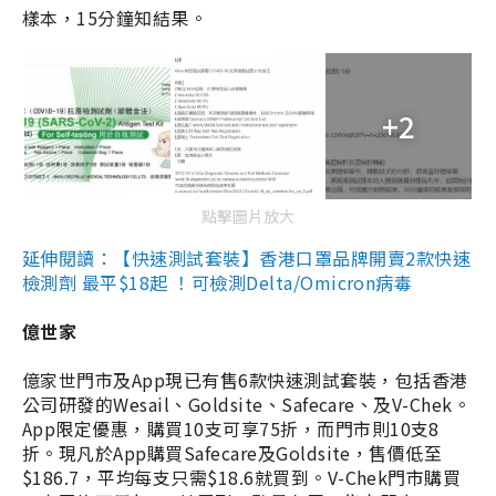
樣本，15分鐘知結果。
+2
點擊圖片放大
延伸閱讀：【快速測試套裝】香港口罩品牌開賣2款快速
檢測劑 最平$18起 ！可檢測Delta/Omicron病毒
億世家
億家世門市及App現已有售6款快速測試套裝，包括香港
公司研發的Wesail、Goldsite、Safecare、及V-Chek。
App限定優惠，購買10支可享75折，而門市則10支8
折。現凡於App購買Safecare及Goldsite，售價低至
$186.7，平均每支只需$18.6就買到。V-Chek門市購買