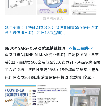
點擊圖片放大
延伸閱讀：【快速測試套裝】鄰住買開賣$9.9快速測試
劑！最快即日發貨 每日15萬盒補貨
SEJOY SARS-CoV-2 抗原快速檢測
>>按此選購<<
香港口罩品牌HK-M Mask抗疫價發售快速檢測劑，單支
裝$22，而購買500套裝低至$20/支買到。產品以鼻咽拭
子方式採樣，準確性高達99%，15分鐘就知結果。產品
已列在歐盟2019冠狀病毒病快速抗原測試通用名單。