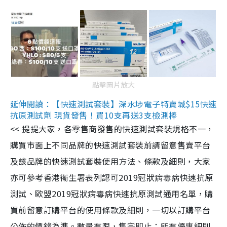
點擊圖片放大
延伸閱讀：【快速測試套裝】深水埗電子特賣城$15快速
抗原測試劑 現貨發售！買10支再送3支檢測棒
<< 提提大家，各零售商發售的快速測試套裝規格不一，
購買市面上不同品牌的快速測試套裝前請留意售賣平台
及該品牌的快速測試套裝使用方法、條款及細則，大家
亦可參考香港衞生署表列認可2019冠狀病毒病快速抗原
測試、歐盟2019冠狀病毒病快速抗原測試通用名單，購
買前留意訂購平台的使用條款及細則，一切以訂購平台
公佈的價錢為準。數量有限，售完即止；所有優惠細則