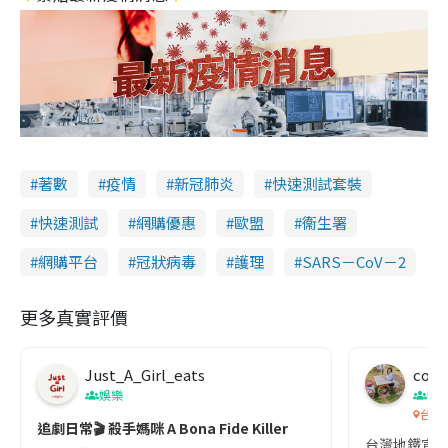
著數
疫情
新冠肺炎
快速測試套裝
快速測試
網購優惠
歐盟
衞生署
網購平台
冠狀病毒
護理
SARS－CoV－2
更多真實評價
Just_A_Girl_eats
co c
娛樂
吹
台灣
追劇日常🎬 殺手媽咪 A Bona Fide Killer
台灣地鐵宣