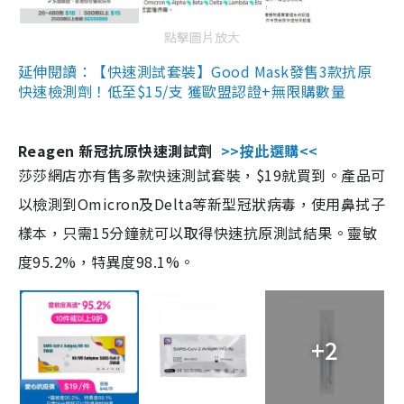
點擊圖片放大
延伸閱讀：【快速測試套裝】Good Mask發售3款抗原
快速檢測劑！低至$15/支 獲歐盟認證+無限購數量
Reagen 新冠抗原快速測試劑
>>按此選購<<
莎莎網店亦有售多款快速測試套裝，$19就買到。產品可
以檢測到Omicron及Delta等新型冠狀病毒，使用鼻拭子
樣本，只需15分鐘就可以取得快速抗原測試結果。靈敏
度95.2%，特異度98.1%。
+2