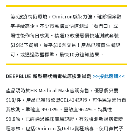
第5波疫情仍嚴峻，Omicron感染力強，確診個案數
字持續高企。不少市民購買快速測試「看門口」或
陽性後作每日檢測。精選13款優惠價快速測試套裝
$19以下買到，最平$10有交易！產品已獲衛生署認
可，或通過歐盟標準，最快10分鐘知結果。
DEEPBLUE 新型冠狀病毒抗原檢測試劑
>>按此選購<<
產品現時於HK Medical Mask官網有售，優惠價只要
$18/件。產品已獲得歐盟CE1434認證，可供民眾進行自
我檢測。準確度 99.03%、靈敏度96.4%、特異性
99.8%，已經通過臨床實驗認證，有效檢測新冠病毒變
種毒株，包括Omicron 及Delta變種病毒。使用鼻拭子