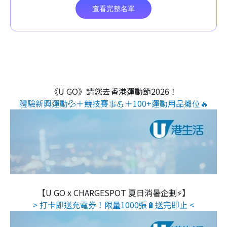
《U GO》請您去香港運動節2026！
體驗新興運動💦＋競技賽事💪＋100+運動用品攤位🔥
【U GO x CHARGESPOT 夏日消暑企劃⚡】
> 打卡即送充電券！限量1000張🔋送完即止 <