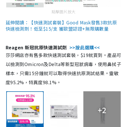
點擊圖片放大
延伸閱讀：【快速測試套裝】Good Mask發售3款抗原
快速檢測劑！低至$15/支 獲歐盟認證+無限購數量
Reagen 新冠抗原快速測試劑
>>按此選購<<
莎莎網店亦有售多款快速測試套裝，$19就買到。產品可
以檢測到Omicron及Delta等新型冠狀病毒，使用鼻拭子
樣本，只需15分鐘就可以取得快速抗原測試結果。靈敏
度95.2%，特異度98.1%。
+2