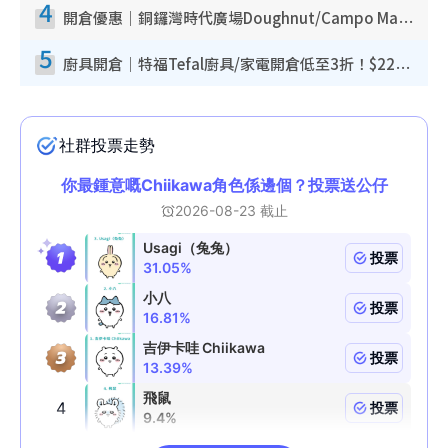
4
開倉優惠｜銅鑼灣時代廣場Doughnut/Campo Marzio開倉低至1折！背囊、書包、手袋劈價$200起
5
廚具開倉｜特福Tefal廚具/家電開倉低至3折！$220起買平底鍋/炒鑊/湯煲！電飯煲/吸塵機/燙斗$418起