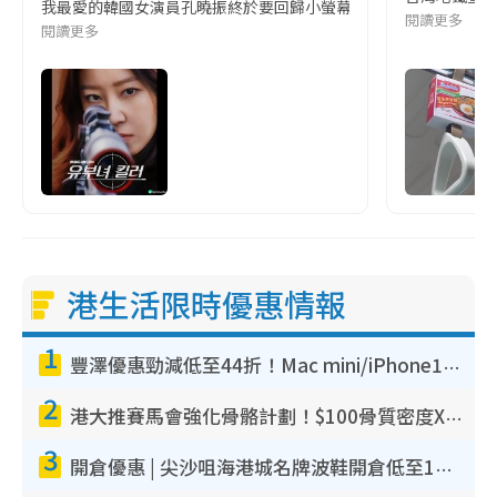
我最愛的韓國女演員孔曉振終於要回歸小螢幕啦!這次的劇本改編自同名
閱讀更多
閱讀更多
港生活限時優惠情報
1
豐澤優惠勁減低至44折！Mac mini/iPhone17Pro大減價！廚房家電$220起
2
港大推賽馬會強化骨骼計劃！$100骨質密度X光檢查 完成免費運動訓練送超市禮券！附參加資格
3
開倉優惠 | 尖沙咀海港城名牌波鞋開倉低至1折！On鞋$899起／Joy&Peace鞋履$98起