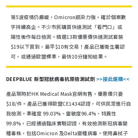
第5波疫情仍嚴峻，Omicron感染力強，確診個案數
字持續高企。不少市民購買快速測試「看門口」或
陽性後作每日檢測。精選13款優惠價快速測試套裝
$19以下買到，最平$10有交易！產品已獲衛生署認
可，或通過歐盟標準，最快10分鐘知結果。
DEEPBLUE 新型冠狀病毒抗原檢測試劑
>>按此選購<<
產品現時於HK Medical Mask官網有售，優惠價只要
$18/件。產品已獲得歐盟CE1434認證，可供民眾進行自
我檢測。準確度 99.03%、靈敏度96.4%、特異性
99.8%，已經通過臨床實驗認證，有效檢測新冠病毒變
種毒株，包括Omicron 及Delta變種病毒。使用鼻拭子