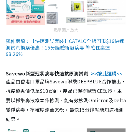
點擊圖片放大
延伸閱讀：【快速測試套裝】CATALO全線門市$16快速
測試劑換購優惠！15分鐘驗新冠病毒 準確性高達
98.26%
Savewo新型冠狀病毒快速抗原測試劑
>>按此選購<<
產品由香港口罩品牌Savewo聯乘DEEPBLUE合作推出，
抗疫優惠價低至$18買到。產品已獲得歐盟CE認證，主
要以採集鼻液樣本作檢測，能有效檢測Omicron及Delta
變種病毒，準確度達至99%，最快15分鐘就能知道檢測
結果。