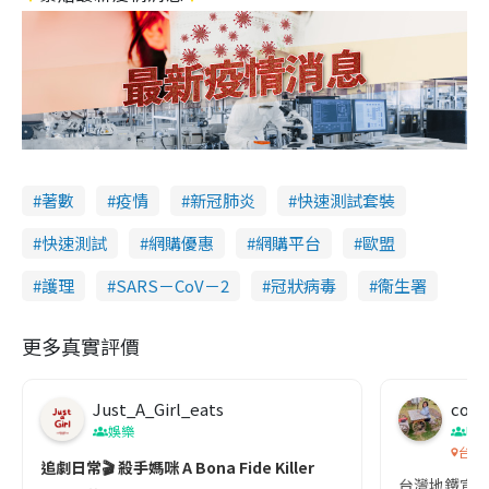
著數
疫情
新冠肺炎
快速測試套裝
快速測試
網購優惠
網購平台
歐盟
護理
SARS－CoV－2
冠狀病毒
衞生署
更多真實評價
Just_A_Girl_eats
co c
娛樂
吹
台灣
追劇日常🎬 殺手媽咪 A Bona Fide Killer
台灣地鐵宣