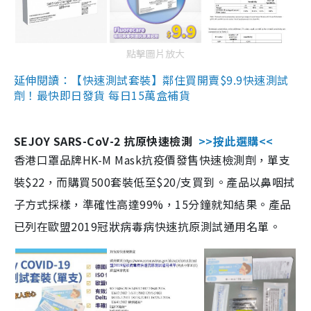
點擊圖片放大
延伸閱讀：【快速測試套裝】鄰住買開賣$9.9快速測試
劑！最快即日發貨 每日15萬盒補貨
SEJOY SARS-CoV-2 抗原快速檢測
>>按此選購<<
香港口罩品牌HK-M Mask抗疫價發售快速檢測劑，單支
裝$22，而購買500套裝低至$20/支買到。產品以鼻咽拭
子方式採樣，準確性高達99%，15分鐘就知結果。產品
已列在歐盟2019冠狀病毒病快速抗原測試通用名單。