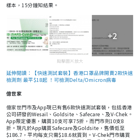
樣本，15分鐘知結果。
+2
點擊圖片放大
延伸閱讀：【快速測試套裝】香港口罩品牌開賣2款快速
檢測劑 最平$18起 ！可檢測Delta/Omicron病毒
億世家
億家世門市及App現已有售6款快速測試套裝，包括香港
公司研發的Wesail、Goldsite、Safecare、及V-Chek。
App限定優惠，購買10支可享75折，而門市則10支8
折。現凡於App購買Safecare及Goldsite，售價低至
$186.7，平均每支只需$18.6就買到。V-Chek門市購買