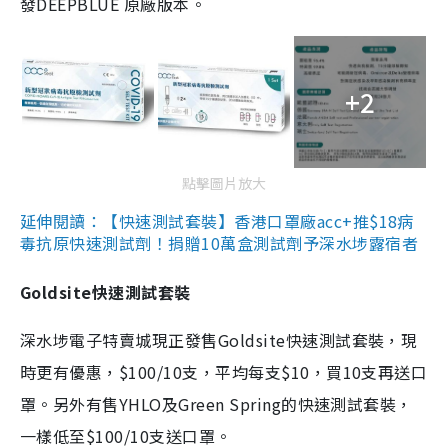
發DEEPBLUE 原廠版本。
+2
點擊圖片放大
延伸閱讀：【快速測試套裝】香港口罩廠acc+推$18病
毒抗原快速測試劑！捐贈10萬盒測試劑予深水埗露宿者
Goldsite快速測試套裝
深水埗電子特賣城現正發售Goldsite快速測試套裝，現
時更有優惠，$100/10支，平均每支$10，買10支再送口
罩。另外有售YHLO及Green Spring的快速測試套裝，
一樣低至$100/10支送口罩。