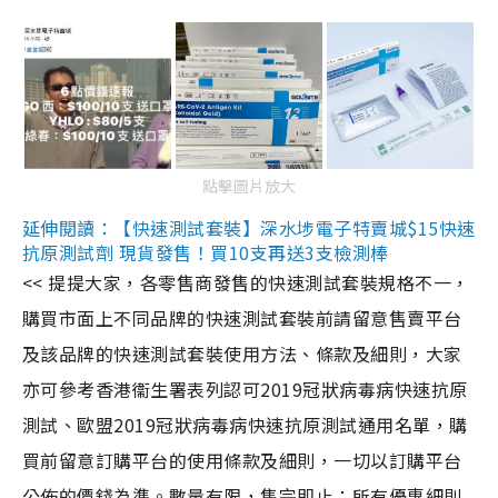
點擊圖片放大
延伸閱讀：【快速測試套裝】深水埗電子特賣城$15快速
抗原測試劑 現貨發售！買10支再送3支檢測棒
<< 提提大家，各零售商發售的快速測試套裝規格不一，
購買市面上不同品牌的快速測試套裝前請留意售賣平台
及該品牌的快速測試套裝使用方法、條款及細則，大家
亦可參考香港衞生署表列認可2019冠狀病毒病快速抗原
測試、歐盟2019冠狀病毒病快速抗原測試通用名單，購
買前留意訂購平台的使用條款及細則，一切以訂購平台
公佈的價錢為準。數量有限，售完即止；所有優惠細則