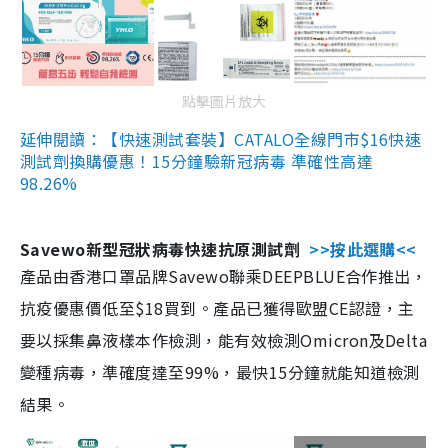
點擊圖片放大
延伸閱讀：【快速測試套裝】CATALO全線門市$16快速
測試劑換購優惠！15分鐘驗新冠病毒 準確性高達
98.26%
Savewo新型冠狀病毒快速抗原測試劑
>>按此選購<<
產品由香港口罩品牌Savewo聯乘DEEPBLUE合作推出，
抗疫優惠價低至$18買到。產品已獲得歐盟CE認證，主
要以採集鼻液樣本作檢測，能有效檢測Omicron及Delta
變種病毒，準確度達至99%，最快15分鐘就能知道檢測
結果。