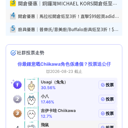
3
開倉優惠｜銅鑼灣MICHAEL KORS開倉低至17折！直擊$500起買手袋/銀包/鞋款 必買經典Jet Set系列
4
開倉優惠｜馬拉松開倉低至3折！直擊$99起買adidas／New Balance／Puma鞋款 STANLEY保溫杯劈價至$119起
5
廚具優惠｜普樂氏/意美廚/Buffalo廚具低至3折！$89起買煎鍋／炒鑊／個人鍋 同場小家電激減至$99起