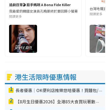
台灣
追劇日常🎬 殺手媽咪 A Bona Fide Killer
台灣地鐵宣
我最愛的韓國女演員孔曉振終於要回歸小螢幕啦!這次的劇本改編自同名
閱讀更多
閱讀更多
港生活限時優惠情報
1
長者優惠｜OK便利店推樂悠咭優惠！買麵包/牛奶/保健品拍卡即減
2
【8月生日優惠2026】全港85大食買玩著數攻略 自助餐/火鍋放題同行免費＋誠品/DONKI送現金券