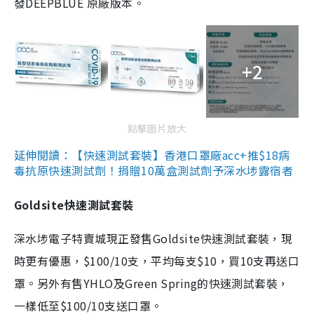
發DEEPBLUE 原廠版本。
+2
點擊圖片放大
延伸閱讀：【快速測試套裝】香港口罩廠acc+推$18病
毒抗原快速測試劑！捐贈10萬盒測試劑予深水埗露宿者
Goldsite快速測試套裝
深水埗電子特賣城現正發售Goldsite快速測試套裝，現
時更有優惠，$100/10支，平均每支$10，買10支再送口
罩。另外有售YHLO及Green Spring的快速測試套裝，
一樣低至$100/10支送口罩。