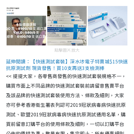
點擊圖片放大
延伸閱讀：【快速測試套裝】深水埗電子特賣城$15快速
抗原測試劑 現貨發售！買10支再送3支檢測棒
<< 提提大家，各零售商發售的快速測試套裝規格不一，
購買市面上不同品牌的快速測試套裝前請留意售賣平台
及該品牌的快速測試套裝使用方法、條款及細則，大家
亦可參考香港衞生署表列認可2019冠狀病毒病快速抗原
測試、歐盟2019冠狀病毒病快速抗原測試通用名單，購
買前留意訂購平台的使用條款及細則，一切以訂購平台
公佈的價錢為準。數量有限，售完即止；所有優惠細則