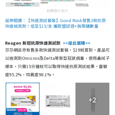
點擊圖片放大
延伸閱讀：【快速測試套裝】Good Mask發售3款抗原
快速檢測劑！低至$15/支 獲歐盟認證+無限購數量
Reagen 新冠抗原快速測試劑
>>按此選購<<
莎莎網店亦有售多款快速測試套裝，$19就買到。產品可
以檢測到Omicron及Delta等新型冠狀病毒，使用鼻拭子
樣本，只需15分鐘就可以取得快速抗原測試結果。靈敏
度95.2%，特異度98.1%。
+2