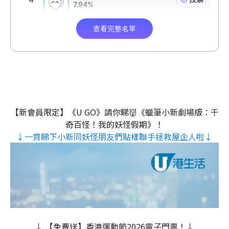
【新會員限定】《U GO》請你睇👹《蠟筆小新劇場版：千
奇百怪！我的妖怪假期》！
↓一齊睇下小新同妖怪朋友們點樣聯手拯救屋企人啦↓
↓ 【免費送】香港運動節2026電子門票！↓