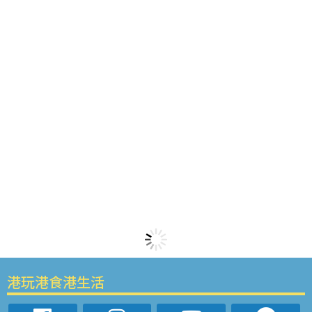
港玩港食港生活