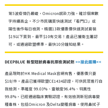
第5波疫情仍嚴峻，Omicron感染力強，確診個案數
字持續高企。不少市民購買快速測試「看門口」或
陽性後作每日檢測。精選13款優惠價快速測試套裝
$19以下買到，最平$10有交易！產品已獲衛生署認
可，或通過歐盟標準，最快10分鐘知結果。
DEEPBLUE 新型冠狀病毒抗原檢測試劑
>>按此選購<<
產品現時於HK Medical Mask官網有售，優惠價只要
$18/件。產品已獲得歐盟CE1434認證，可供民眾進行自
我檢測。準確度 99.03%、靈敏度96.4%、特異性
99.8%，已經通過臨床實驗認證，有效檢測新冠病毒變
種毒株，包括Omicron 及Delta變種病毒。使用鼻拭子