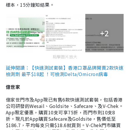
樣本，15分鐘知結果。
+2
點擊圖片放大
延伸閱讀：【快速測試套裝】香港口罩品牌開賣2款快速
檢測劑 最平$18起 ！可檢測Delta/Omicron病毒
億世家
億家世門市及App現已有售6款快速測試套裝，包括香港
公司研發的Wesail、Goldsite、Safecare、及V-Chek。
App限定優惠，購買10支可享75折，而門市則10支8
折。現凡於App購買Safecare及Goldsite，售價低至
$186.7，平均每支只需$18.6就買到。V-Chek門市購買