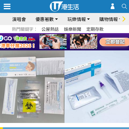
演唱會
優惠著數
玩樂情報
購物情報
熱門關鍵字：
公屋熱話
娛樂新聞
定期存款