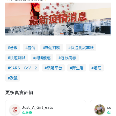
著數
疫情
新冠肺炎
快速測試套裝
快速測試
網購優惠
冠狀病毒
SARS－CoV－2
網購平台
衞生署
護理
歐盟
更多真實評價
Just_A_Girl_eats
co c
娛樂
吹