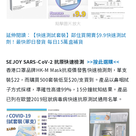
點擊圖片放大
延伸閱讀：【快速測試套裝】鄰住買開賣$9.9快速測試
劑！最快即日發貨 每日15萬盒補貨
SEJOY SARS-CoV-2 抗原快速檢測
>>按此選購<<
香港口罩品牌HK-M Mask抗疫價發售快速檢測劑，單支
裝$22，而購買500套裝低至$20/支買到。產品以鼻咽拭
子方式採樣，準確性高達99%，15分鐘就知結果。產品
已列在歐盟2019冠狀病毒病快速抗原測試通用名單。